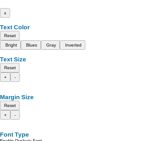
x
Text Color
Reset
Bright
Blues
Gray
Inverted
Text Size
Reset
+
-
Margin Size
Reset
+
-
Font Type
Enable Dyslexic Font