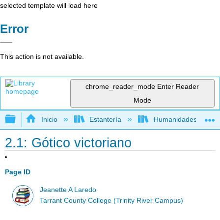
selected template will load here
Error
This action is not available.
chrome_reader_mode
Enter Reader
Mode
Expandir/contraer jerarquía global
Inicio
Estantería
Humanidades
2.1: Gótico victoriano
Page ID
Jeanette A Laredo
Tarrant County College (Trinity River Campus)