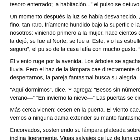
tesoro enterrado; la habitación...” el pulso se detuv
Un momento después la luz se había desvanecido. ¿Af
fino, tan raro, fríamente hundido bajo la superficie 
nosotros; viniendo primero a la mujer, hace cientos 
la dejó, se fue al Norte, se fue al Este, vio las est
seguro”, el pulso de la casa latía con mucho gusto. 
El viento ruge por la avenida. Los árboles se agac
lluvia. Pero el haz de la lámpara cae directamente 
despertarnos, la pareja fantasmal busca su alegría.
“Aquí dormimos”, dice. Y agrega: “Besos sin número
verano—” “En invierno la nieve—” Las puertas se ci
Más cerca vienen; cesen en la puerta. El viento cae,
vemos a ninguna dama extender su manto fantasmal. 
Encorvados, sosteniendo su lámpara plateada sobre 
inclina ligeramente. Vigas salvajes de luz de luna 