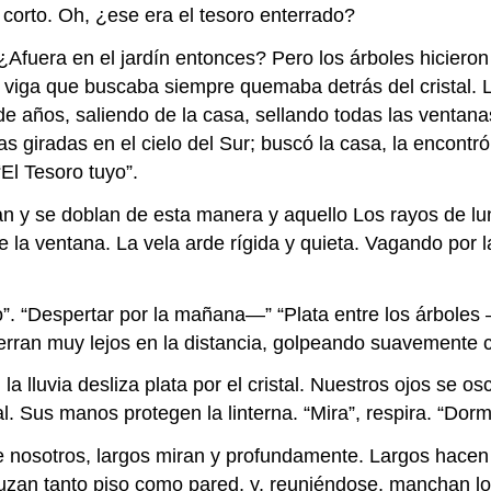
o corto. Oh, ¿ese era el tesoro enterrado?
uera en el jardín entonces? Pero los árboles hicieron g
la viga que buscaba siempre quemaba detrás del cristal. L
de años, saliendo de la casa, sellando todas las ventana
rellas giradas en el cielo del Sur; buscó la casa, la enco
“El Tesoro tuyo”.
han y se doblan de esta manera y aquello Los rayos de l
de la ventana. La vela arde rígida y quieta. Vagando por
”. “Despertar por la mañana—” “Plata entre los árboles 
erran muy lejos en la distancia, golpeando suavemente 
 la lluvia desliza plata por el cristal. Nuestros ojos se
Sus manos protegen la linterna. “Mira”, respira. “Dorm
nosotros, largos miran y profundamente. Largos hacen u
cruzan tanto piso como pared, y, reuniéndose, manchan lo