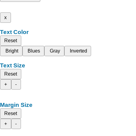
x
Text Color
Reset
Bright
Blues
Gray
Inverted
Text Size
Reset
+
-
Margin Size
Reset
+
-