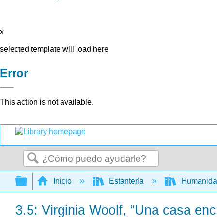
x
selected template will load here
Error
This action is not available.
Buscar
Expandir/contraer jerarquía global
Inicio
Estantería
Humanid
3.5: Virginia Woolf, “Una casa en