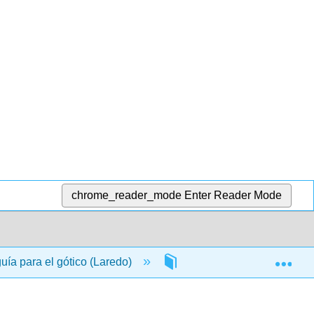
chrome_reader_mode
Enter Reader Mode
Exp
uía para el gótico (Laredo)
3: La tierra de nadie, di