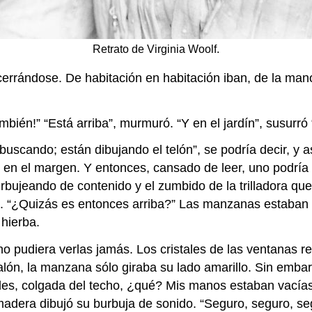
Retrato de Virginia Woolf.
cerrándose. De habitación en habitación iban, de la man
mbién!” “Está arriba”, murmuró. “Y en el jardín”, susurró 
uscando; están dibujando el telón”, se podría decir, y a
z en el margen. Y entonces, cansado de leer, uno podría 
rbujeando de contenido y el zumbido de la trilladora qu
“¿Quizás es entonces arriba?” Las manzanas estaban en 
 hierba.
o pudiera verlas jamás. Los cristales de las ventanas re
salón, la manzana sólo giraba su lado amarillo. Sin emba
redes, colgada del techo, ¿qué? Mis manos estaban vacía
adera dibujó su burbuja de sonido. “Seguro, seguro, seg