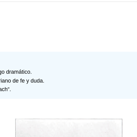
go dramático.
riano de fe y duda.
ach”.