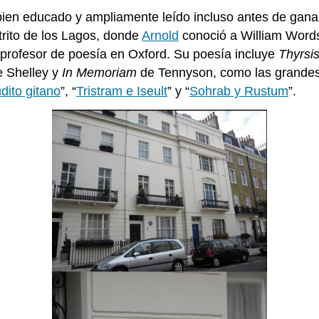
ien educado y ampliamente leído incluso antes de ganar
strito de los Lagos, donde
Arnold
conoció a William Words
e profesor de poesía en Oxford. Su poesía incluye
Thyrsi
 Shelley y
In Memoriam
de Tennyson, como las grandes el
udito gitano
”, “
Tristram e Iseult
” y “
Sohrab y Rustum
”.