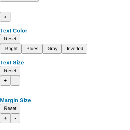
x
Text Color
Reset
Bright
Blues
Gray
Inverted
Text Size
Reset
+
-
Margin Size
Reset
+
-