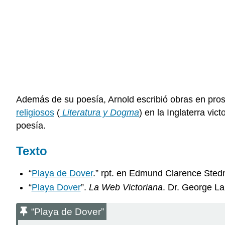
Además de su poesía, Arnold escribió obras en pros
religiosos
(
Literatura y Dogma
) en la Inglaterra vic
poesía.
Texto
“
Playa de Dover
.” rpt. en Edmund Clarence Ste
“
Playa Dover
”.
La Web Victoriana
. Dr. George L
“Playa de Dover”