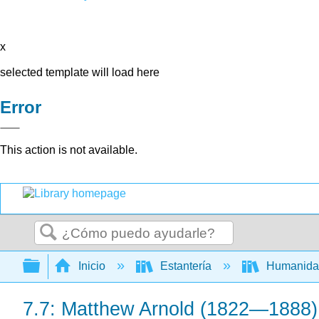
x
selected template will load here
Error
This action is not available.
Buscar
Expandir/contraer jerarquía global
Inicio
Estantería
Humanid
7.7: Matthew Arnold (1822—1888)