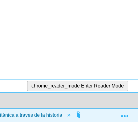
chrome_reader_mode
Enter Reader Mode
Exp
itánica a través de la historia
7: La Era Victoriana