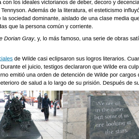
aba con los ideales victorianos de deber, decoro y decenci
Tennyson. Además de la literatura, el esteticismo influyó
 de la sociedad dominante, aislado de una clase media qu
das que la persona común y corriente.
de Dorian Gray
, y, lo más famoso, una serie de obras sat
ciales
de Wilde casi eclipsaron sus logros literarios. C
urante el juicio, testigos declararon que Wilde era cul
erno emitió una orden de detención de Wilde por cargos
eterioro de salud a lo largo de su prisión. Después de su