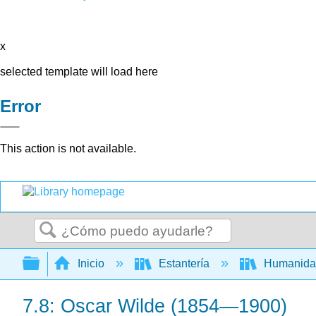
x
selected template will load here
Error
This action is not available.
Buscar
Expandir/contraer jerarquía global
Inicio
Estantería
Humanid
7.8: Oscar Wilde (1854—1900)