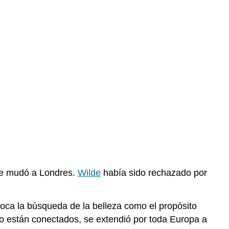
Características
de
Comedia
de
modales
Claves
para
llevar
Ejercicios
Recursos
Información
General
Biografía
Texto
 se mudó a Londres.
Wilde
había sido rechazado por
Audio
Concordancia
coloca la búsqueda de la belleza como el propósito
Imágenes
 no están conectados, se extendió por toda Europa a