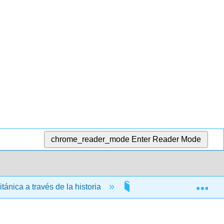
chrome_reader_mode
Enter Reader Mode
Exp
itánica a través de la historia
7: La Era Victoriana