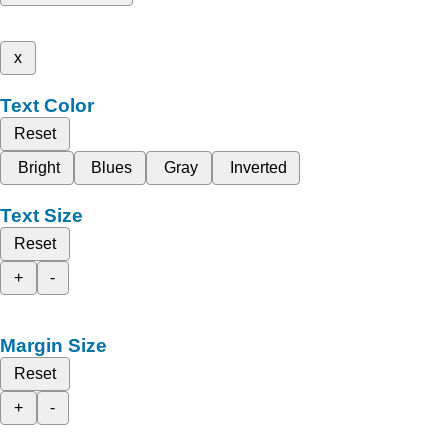
x
Text Color
Reset
Bright
Blues
Gray
Inverted
Text Size
Reset
+
-
Margin Size
Reset
+
-