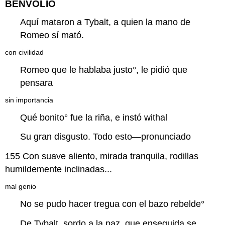
BENVOLIO
Aquí mataron a Tybalt, a quien la mano de
Romeo sí mató.
con civilidad
Romeo que le hablaba
justo
°, le pidió que
pensara
sin importancia
Qué
bonito
° fue la riña, e instó withal
Su gran disgusto. Todo esto—pronunciado
155
Con suave aliento, mirada tranquila, rodillas
humildemente inclinadas...
mal genio
No se pudo hacer tregua con el
bazo rebelde
°
De Tybalt, sordo a la paz, que enseguida se