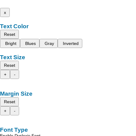
x
Text Color
Reset
Bright
Blues
Gray
Inverted
Text Size
Reset
+
-
Margin Size
Reset
+
-
Font Type
Enable Dyslexic Font