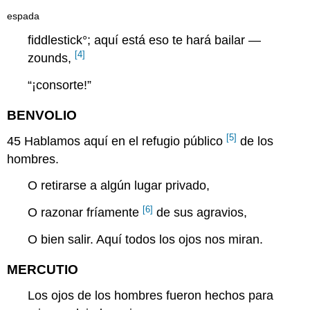
espada
fiddlestick
°; aquí está eso te hará bailar —
[4]
zounds,
“¡consorte!”
BENVOLIO
[5]
45
Hablamos aquí en el refugio público
de los
hombres.
O retirarse a algún lugar privado,
[6]
O razonar fríamente
de sus agravios,
O bien salir. Aquí todos los ojos nos miran.
MERCUTIO
Los ojos de los hombres fueron hechos para