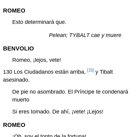
ROMEO
Esto determinará que.
Pelean; TYBALT cae y muere
BENVOLIO
Romeo, ¡lejos, vete!
[15]
130
Los Ciudadanos están arriba,
y Tibalt
asesinado.
De pie no asombrado. El Príncipe te condenará
muerto
Si eres tomado. De ahí, ¡vete! ¡Lejos!
ROMEO
¡Oh, soy el tonto de la fortuna!