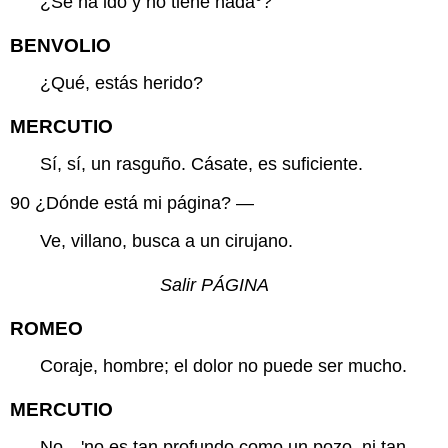
¿Se ha ido y no tiene
nada
°?
BENVOLIO
¿Qué, estás herido?
MERCUTIO
Sí, sí, un rasguño. Cásate, es suficiente.
90
¿Dónde está mi página? —
Ve, villano, busca a un cirujano.
Salir PÁGINA
ROMEO
Coraje, hombre; el dolor no puede ser mucho.
MERCUTIO
No—'no es tan profundo como un pozo, ni tan