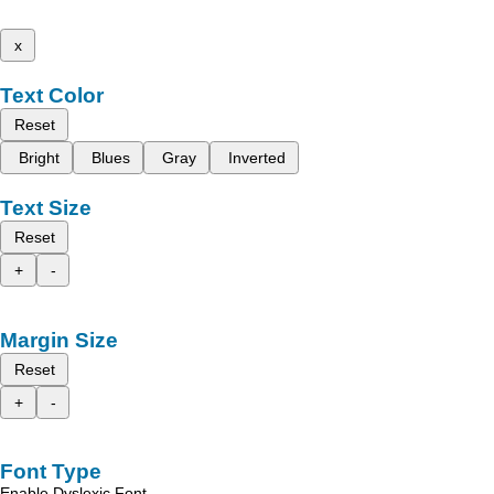
x
Text Color
Reset
Bright
Blues
Gray
Inverted
Text Size
Reset
+
-
Margin Size
Reset
+
-
Font Type
Enable Dyslexic Font