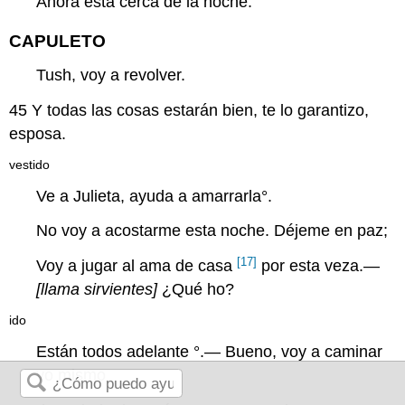
Ahora está cerca de la noche.
CAPULETO
Tush, voy a revolver.
45
Y todas las cosas estarán bien, te lo garantizo,
esposa.
vestido
Ve a Julieta, ayuda a
amarrarla
°.
No voy a acostarme esta noche. Déjeme en paz;
[17]
Voy a jugar al ama de casa
por esta veza.—
[llama sirvientes]
¿Qué ho?
ido
Están todos
adelante
°.— Bueno, voy a caminar
yo mismo