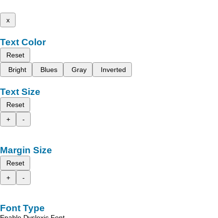
x
Text Color
Reset
Bright
Blues
Gray
Inverted
Text Size
Reset
+
-
Margin Size
Reset
+
-
Font Type
Enable Dyslexic Font