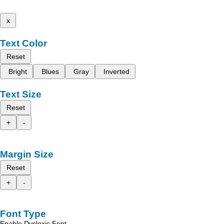
x
Text Color
Reset
Bright
Blues
Gray
Inverted
Text Size
Reset
+
-
Margin Size
Reset
+
-
Font Type
Enable Dyslexic Font