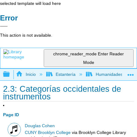
selected template will load here
Error
This action is not available.
chrome_reader_mode
Enter Reader
Mode
Expandir/contraer jerarquía global
Inicio
Estantería
Humanidades
2.3: Categorías occidentales de
instrumentos
Page ID
Douglas Cohen
CUNY Brooklyn College
via
Brooklyn College Library