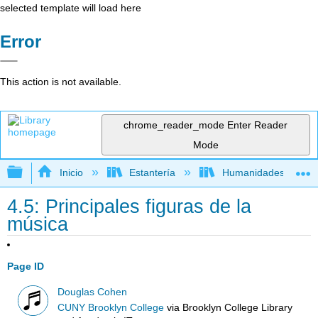
selected template will load here
Error
This action is not available.
chrome_reader_mode
Enter Reader
Mode
Expandir/contraer jerarquía global
Inicio
Estantería
Humanidades
4.5: Principales figuras de la
música
Page ID
Douglas Cohen
CUNY Brooklyn College
via
Brooklyn College Library