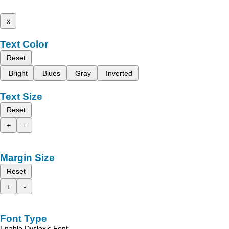
x
Text Color
Reset
Bright
Blues
Gray
Inverted
Text Size
Reset
+
-
Margin Size
Reset
+
-
Font Type
Enable Dyslexic Font