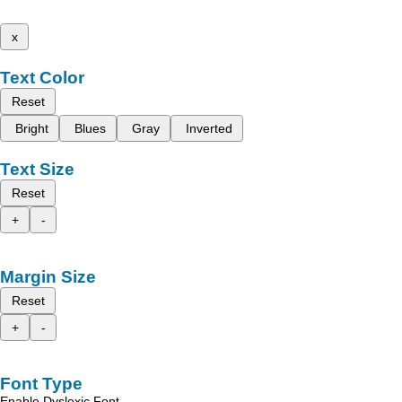
x
Text Color
Reset
Bright
Blues
Gray
Inverted
Text Size
Reset
+
-
Margin Size
Reset
+
-
Font Type
Enable Dyslexic Font