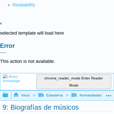
Readability
x
selected template will load here
Error
This action is not available.
chrome_reader_mode
Enter Reader
Mode
Expandir/contraer jerarquía global
Inicio
Estantería
Humanidades
9: Biografías de músicos