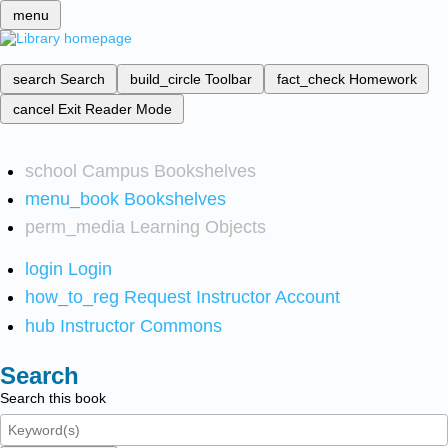
menu
search
Search
build_circle
Toolbar
fact_check
Homework
cancel
Exit Reader Mode
school
Campus Bookshelves
menu_book
Bookshelves
perm_media
Learning Objects
login
Login
how_to_reg
Request Instructor Account
hub
Instructor Commons
Search
Search this book