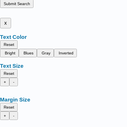
Submit Search
x
Text Color
Reset
Bright
Blues
Gray
Inverted
Text Size
Reset
+
-
Margin Size
Reset
+
-