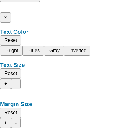
x
Text Color
Reset
Bright
Blues
Gray
Inverted
Text Size
Reset
+
-
Margin Size
Reset
+
-