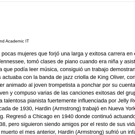
and Academic IT
las pocas mujeres que forjó una larga y exitosa carrera
nnessee, tomó clases de piano cuando era niña y asist
 que podía leer música, consiguió un trabajo demostran
as actuaba con la banda de jazz criolla de King Oliver, 
er animado al joven trompetista a ponchar por su cuenta
ven y compuso varias de las canciones exitosas del gru
alentosa pianista fuertemente influenciada por Jelly Ro
década de 1930, Hardin (Armstrong) trabajó en Nueva Yor
ng. Regresó a Chicago en 1940 donde continuó actuando
38, pero siguieron siendo amigos por el resto de sus vi
uerto el mes anterior, Hardin (Armstrong) sufrió un inf