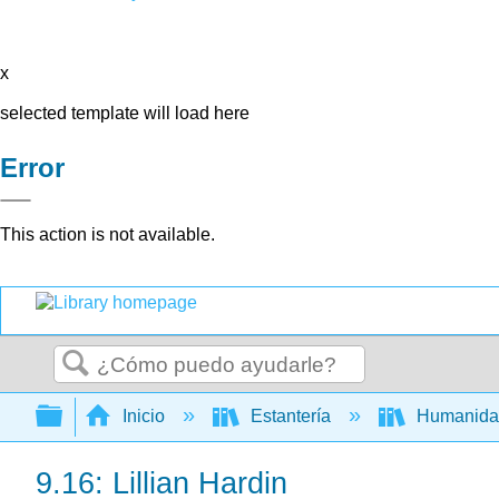
x
selected template will load here
Error
This action is not available.
Buscar
Expandir/contraer jerarquía global
Inicio
Estantería
Humanid
9.16: Lillian Hardin