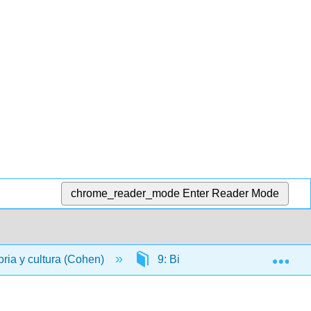
chrome_reader_mode
Enter Reader Mode
Exp
oria y cultura (Cohen)
9: Biografías de músicos