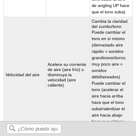
de angling UP hace
que el tono suba)
Cambia la claridad
del zumbo/tono
Puede cambiar el
tono en sí mismo
(demasiado aire
rápido = sonidos
grandiosos/duros;
muy poco aire =
Acelere su corriente
de aire (aire frío) o
sonidos
Velocidad del aire
disminuya la
débil/aireados)
velocidad (aire
Puede cambiar el
caliente)
tono (acelerar el
aire hacia arriba
hace que el tono
suba/ralentizar el
aire hacia abajo
hace que el tono
baje)