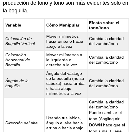
producción de tono y tono son más evidentes solo en
la boquilla.
Efecto sobre el
Variable
Cómo Manipular
tono/tono
Mover milímetros
Colocación de
Cambia la claridad
hacia arriba o hacia
Boquilla Vertical
del zumbo/tono
abajo a la vez
Colocación
Mover milímetros a
Cambia la claridad
Horizontal de
la izquierda o
del zumbo/tono
Boquilla
derecha a la vez
Ángulo del vástago
de la boquilla (no su
Ángulo de la
Cambia la claridad
cabeza) hacia arriba
boquilla
del zumbo/tono
o hacia abajo
milímetros a la vez
Cambia la claridad
del zumbo/tono
Puede cambiar el
Usando tus labios,
tono (Angling air
Dirección del aire
ángulo el aire hacia
DOWN hace que el
arriba o hacia abajo
tono suba. El aire