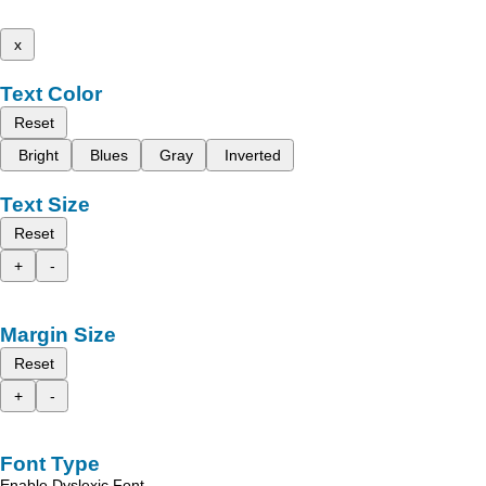
x
Text Color
Reset
Bright
Blues
Gray
Inverted
Text Size
Reset
+
-
Margin Size
Reset
+
-
Font Type
Enable Dyslexic Font