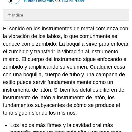
Butler University
via
PALNIPress
Índice
MÁS
El sonido en los instrumentos de metal comienza con
AIRE,
MENOS
la vibración de los labios, lo que comúnmente se
TENSIÓN
conoce como zumbido. La boquilla sirve para enfocar
Técnica
el zumbido y transferir la vibración al instrumento
de
mismo. El cuerpo del instrumento sigue enfocando el
boquilla
zumbido y amplificando su volumen. Cualquier cosa
Experimentación
con
con una boquilla, cuerpo de tubo y una campana de
la
estilo puede servir fundamentalmente como un
Boquilla
instrumento de latón. Si bien los detalles difieren de
instrumento de latón a instrumento de latón, los
fundamentos subyacentes de cómo se produce el
tono siguen siendo los mismos:
Los labios más firmes y la cavidad oral más