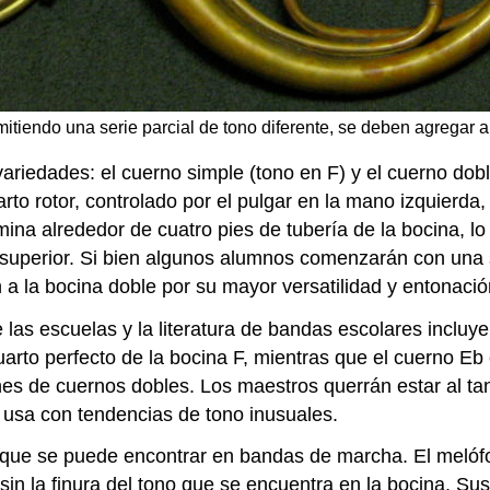
itiendo una serie parcial de tono diferente, se deben agregar a
edades: el cuerno simple (tono en F) y el cuerno doble 
arto rotor, controlado por el pulgar en la mano izquierda
mina alrededor de cuatro pies de tubería de la bocina, l
ro superior. Si bien algunos alumnos comenzarán con una
 a la bocina doble por su mayor versatilidad y entonaci
las escuelas y la literatura de bandas escolares incluy
uarto perfecto de la bocina F, mientras que el cuerno E
nes de cuernos dobles. Los maestros querrán estar al ta
usa con tendencias de tono inusuales.
, que se puede encontrar en bandas de marcha. El melóf
 sin la finura del tono que se encuentra en la bocina. Su