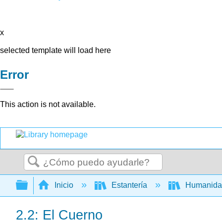
x
selected template will load here
Error
This action is not available.
Buscar
Expandir/contraer jerarquía global
Inicio
Estantería
Humanid
2.2: El Cuerno