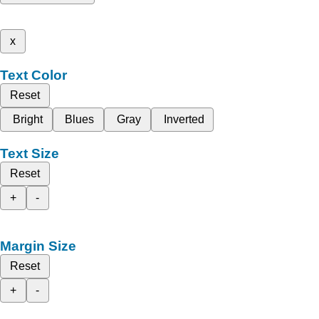
x
Text Color
Reset
Bright
Blues
Gray
Inverted
Text Size
Reset
+
-
Margin Size
Reset
+
-