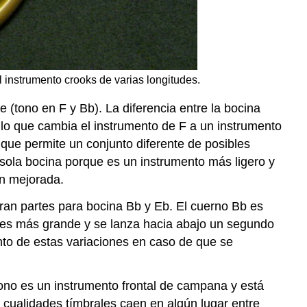
de
escupir
Silenciadores
l instrumento crooks de varias longitudes.
(tono en F y Bb). La diferencia entre la bocina
, lo que cambia el instrumento de F a un instrumento
o que permite un conjunto diferente de posibles
 sola bocina porque es un instrumento más ligero y
ón mejorada.
eran partes para bocina Bb y Eb. El cuerno Bb es
b es más grande y se lanza hacia abajo un segundo
nto de estas variaciones en caso de que se
ono es un instrumento frontal de campana y está
s cualidades tímbrales caen en algún lugar entre