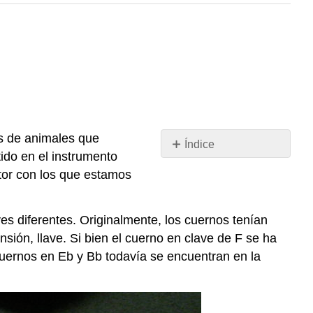
os de animales que
Índice
ido en el instrumento
Características
tor con los que estamos
para
Jugadores
de
ves diferentes. Originalmente, los cuernos tenían
Bocina
sión, llave. Si bien el cuerno en clave de F se ha
Principiante
 cuernos en Eb y Bb todavía se encuentran en la
Configuración
de
la
bocina