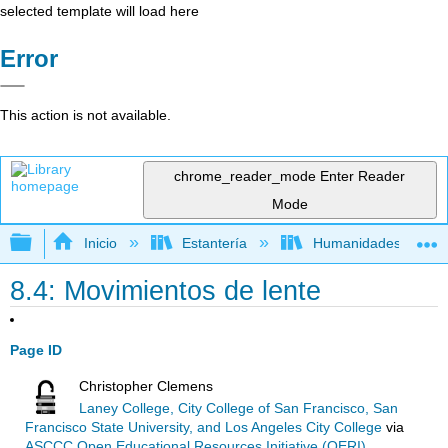
selected template will load here
Error
This action is not available.
chrome_reader_mode
Enter Reader
Mode
Expandir/contraer jerarquía global
Inicio
Estantería
Humanidades
8.4: Movimientos de lente
Page ID
Christopher Clemens
Laney College, City College of San Francisco, San
Francisco State University, and Los Angeles City College
via
ASCCC Open Educational Resources Initiative (OERI)