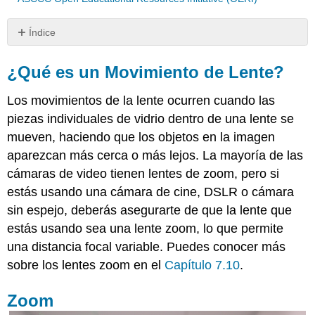
Índice
¿Qué
es
¿Qué es un Movimiento de Lente?
un
Movimiento
Los movimientos de la lente ocurren cuando las
de
piezas individuales de vidrio dentro de una lente se
Lente?
mueven, haciendo que los objetos en la imagen
Zoom
aparezcan más cerca o más lejos. La mayoría de las
Enfoque
de
cámaras de video tienen lentes de zoom, pero si
Rack
estás usando una cámara de cine, DSLR o cámara
sin espejo, deberás asegurarte de que la lente que
estás usando sea una lente zoom, lo que permite
una distancia focal variable. Puedes conocer más
sobre los lentes zoom en el
Capítulo 7.10
.
Zoom