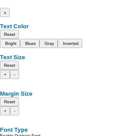
x
Text Color
Reset
Bright
Blues
Gray
Inverted
Text Size
Reset
+
-
Margin Size
Reset
+
-
Font Type
Enable Dyslexic Font