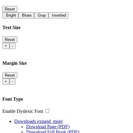
Reset
Bright
Blues
Gray
Inverted
Text Size
Reset
+
-
Margin Size
Reset
+
-
Font Type
Enable Dyslexic Font
Downloads
expand_more
Download Page (PDF)
Download Full Book (PDF)