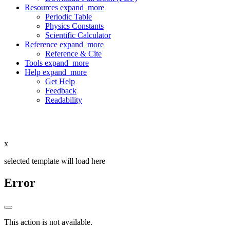
Resources
expand_more
Periodic Table
Physics Constants
Scientific Calculator
Reference
expand_more
Reference & Cite
Tools
expand_more
Help
expand_more
Get Help
Feedback
Readability
x
selected template will load here
Error
This action is not available.