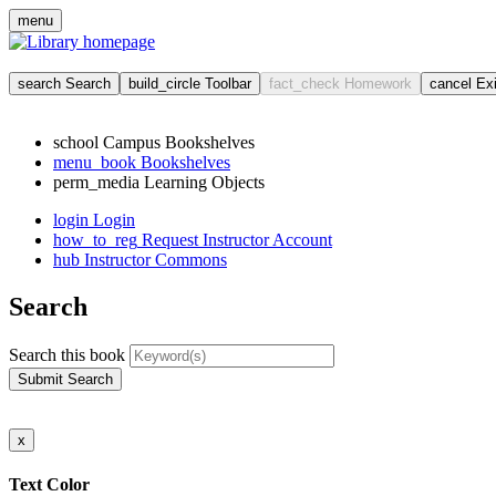
menu
search
Search
build_circle
Toolbar
fact_check
Homework
cancel
Ex
school
Campus Bookshelves
menu_book
Bookshelves
perm_media
Learning Objects
login
Login
how_to_reg
Request Instructor Account
hub
Instructor Commons
Search
Search this book
Submit Search
x
Text Color