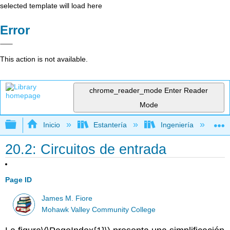
selected template will load here
Error
This action is not available.
chrome_reader_mode
Enter Reader
Mode
Expandir/contraer jerarquía global
Inicio
Estantería
Ingeniería
C
20.2: Circuitos de entrada
Page ID
James M. Fiore
Mohawk Valley Community College