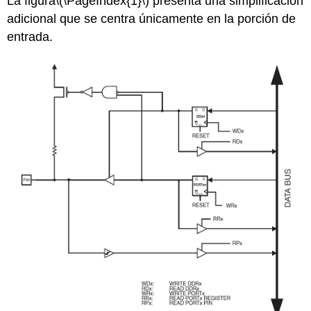
La figura
\(\PageIndex{1}\)
presenta una simplificación
adicional que se centra únicamente en la porción de
entrada.