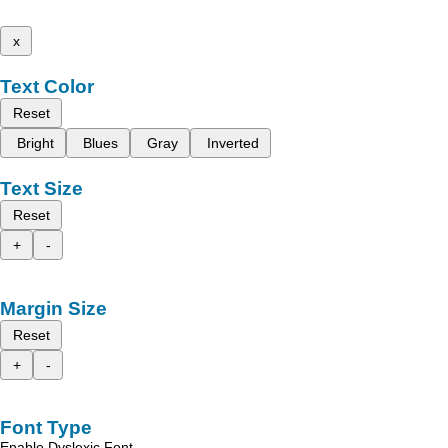
x
Text Color
Reset
Bright
Blues
Gray
Inverted
Text Size
Reset
+
-
Margin Size
Reset
+
-
Font Type
Enable Dyslexic Font