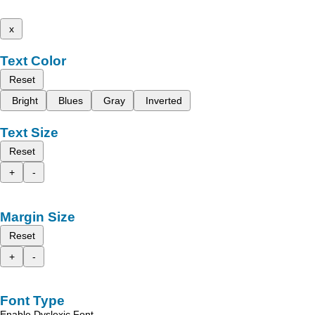
x
Text Color
Reset
Bright
Blues
Gray
Inverted
Text Size
Reset
+
-
Margin Size
Reset
+
-
Font Type
Enable Dyslexic Font