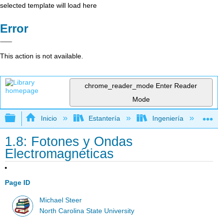
selected template will load here
Error
This action is not available.
chrome_reader_mode
Enter Reader
Mode
Expandir/contraer jerarquía global
Inicio
Estantería
Ingeniería
D
1.8: Fotones y Ondas
Electromagnéticas
Page ID
Michael Steer
North Carolina State University