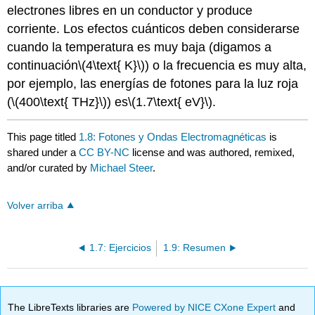
electrones libres en un conductor y produce
corriente. Los efectos cuánticos deben considerarse
cuando la temperatura es muy baja (digamos a
continuación
\(4\text{ K}\)
) o la frecuencia es muy alta,
por ejemplo, las energías de fotones para la luz roja
(
\(400\text{ THz}\)
) es
\(1.7\text{ eV}\)
.
This page titled
1.8: Fotones y Ondas Electromagnéticas
is
shared under a
CC BY-NC
license and was authored, remixed,
and/or curated by
Michael Steer
.
Volver arriba
1.7: Ejercicios
1.9: Resumen
The LibreTexts libraries are
Powered by NICE CXone Expert
and