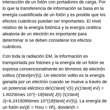
interacción de un fotón con portadores de carga. Por
lo que la transferencia de información se basa en la
energía cuantificada de un fotón y es posible que los
efectos cuánticos puedan ser importantes. El nivel
relativo de la energía fotónica y la energía cinética
aleatoria de un electrón es importante para
determinar si se deben considerar los efectos
cuánticos.
Con toda la radiación EM, la información es
transportada por fotones y la energía de un fotón se
expresa convencionalmente en términos de electrón
voltios (
\(\text{eV}\)
). Un electrón voltio es la energía
ganada por un electrón cuando se mueve a través de
un potencial eléctrico de
\(1\text{ V}\)
y
\(1\text{ eV} =
1.602\times 10^{−19}\text{ J}\)
(
\(1\text{
J}=6.241509\times 10^{18}\text{ eV}\)
). La energía de
un fotón es
\(E = h\nu = hf\)
, donde
\(h =