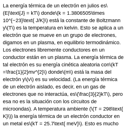
La energía térmica de un electrón en julios es
\
(E|\text{J} = kT\)
donde
\(k = 1.3806505\times
10^{−23}\text{ J/K}\)
está la constante de Boltzmann
y
\(T\)
es la temperatura en kelvin. Esto se aplica a un
electrón que se mueve en un grupo de electrones,
digamos en un plasma, en equilibrio termodinámico.
Los electrones libremente conductores en un
conductor están en un plasma. La energía térmica de
tal electrón es su energía cinética aleatoria con
\(kT
=\frac{1}{2}mv^{2}\)
donde
\(m\)
está la masa del
electrón y
\(v\)
es su velocidad. (La energía térmica
de un electrón aislado, es decir, en un gas de
electrones que no interactúa, es
\(\frac{3}{2}kT\)
, pero
esa no es la situación con los circuitos de
microondas). A temperatura ambiente (
\(T = 298\text{
K}\)
) la energía térmica de un electrón conductor en
un metal es
\(kT = 25.7\text{ meV}\)
. Esto es mucho