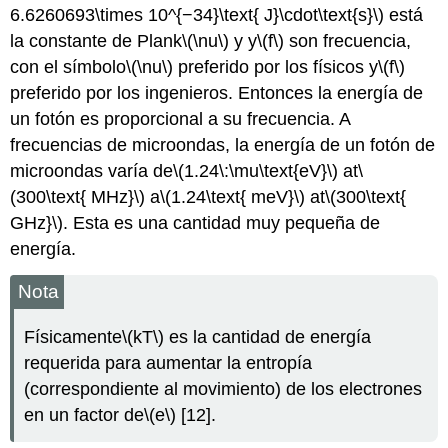
6.6260693\times 10^{−34}\text{ J}\cdot\text{s}\)
está
la constante de Plank
\(\nu\)
y y
\(f\)
son frecuencia,
con el símbolo
\(\nu\)
preferido por los físicos y
\(f\)
preferido por los ingenieros. Entonces la energía de
un fotón es proporcional a su frecuencia. A
frecuencias de microondas, la energía de un fotón de
microondas varía de
\(1.24\:\mu\text{eV}\)
at
\
(300\text{ MHz}\)
a
\(1.24\text{ meV}\)
at
\(300\text{
GHz}\)
. Esta es una cantidad muy pequeña de
energía.
Nota
Físicamente
\(kT\)
es la cantidad de energía
requerida para aumentar la entropía
(correspondiente al movimiento) de los electrones
en un factor de
\(e\)
[12].