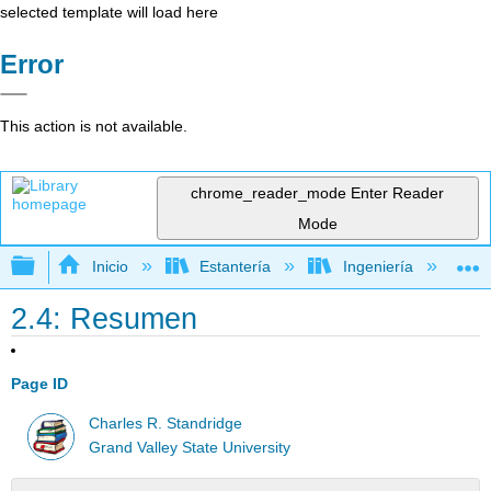
selected template will load here
Error
This action is not available.
chrome_reader_mode
Enter Reader
Mode
Expandir/contraer jerarquía global
Inicio
Estantería
Ingeniería
I
2.4: Resumen
Page ID
Charles R. Standridge
Grand Valley State University