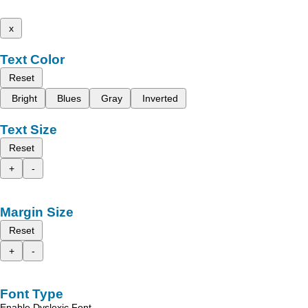
x
Text Color
Reset
Bright
Blues
Gray
Inverted
Text Size
Reset
+
-
Margin Size
Reset
+
-
Font Type
Enable Dyslexic Font