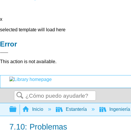
x
selected template will load here
Error
This action is not available.
Buscar
Expandir/contraer jerarquía global
Inicio
Estantería
Ingenierí
7.10: Problemas