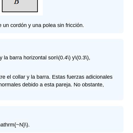
Problema\
(7.17\)
Problema\
 un cordón y una polea sin fricción.
(7.18\)
Problema\
(7.19\)
Problema\
(7.20\)
y la barra horizontal son
\(0.4\)
y
\(0.3\)
,
Problema\
(7.21\)
e el collar y la barra. Estas fuerzas adicionales
Problema\
 normales debido a esta pareja. No obstante,
(7.22\)
Problema\
(7.23\)
Problema\
(7.24\)
Problema\
mathrm{~N}\)
.
(7.25\)