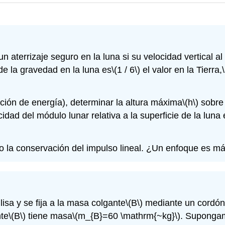
 aterrizaje seguro en la luna si su velocidad vertical al
de la gravedad en la luna es
\(1 / 6\)
el valor en la Tierra,
vación de energía), determinar la altura máxima
\(h\)
sobre 
d del módulo lunar relativa a la superficie de la luna es 
ndo la conservación del impulso lineal. ¿Un enfoque es más
lisa y se fija a la masa colgante
\(B\)
mediante un cordón c
nte
\(B\)
tiene masa
\(m_{B}=60 \mathrm{~kg}\)
. Supongam