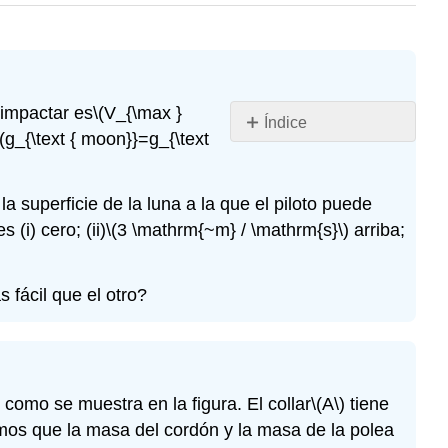
 impactar es
\(V_{\max }
Índice
\(g_{\text { moon}}=g_{\text
Problema\
(7.1\)
Problema\
la superficie de la luna a la que el piloto puede
(7.2\)
(i) cero; (ii)
\(3 \mathrm{~m} / \mathrm{s}\)
arriba;
Problema\
(7.3\)
 fácil que el otro?
Problema\
(7.4\)
Problema\
(7.5\)
Problema\
omo se muestra en la figura. El collar
\(A\)
tiene
(7.6\)
os que la masa del cordón y la masa de la polea
Problema\