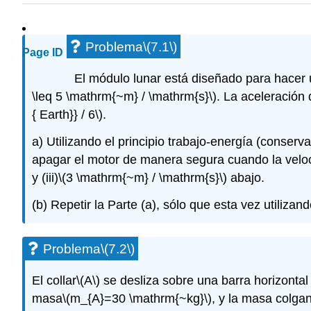
Problema
\(7.1\)
Page ID
El módulo lunar está diseñado para hacer un
\leq 5 \mathrm{~m} / \mathrm{s}\)
. La aceleración 
{ Earth}} / 6\)
.
a) Utilizando el principio trabajo-energía (conser
apagar el motor de manera segura cuando la velocida
y (iii)
\(3 \mathrm{~m} / \mathrm{s}\)
abajo.
(b) Repetir la Parte (a), sólo que esta vez utiliza
Problema
\(7.2\)
El collar
\(A\)
se desliza sobre una barra horizontal 
masa
\(m_{A}=30 \mathrm{~kg}\)
, y la masa colga