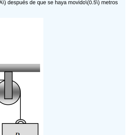
A\)
después de que se haya movido
\(0.5\)
metros
(7.7\)
Problema\
(7.8\)
Problema\
(7.9\)
Problema\
(7.10\)
Problema\
(7.11\)
Problema\
(7.12\)
Problema\
(7.13\)
Problema\
(7.14\)
Problema\
(7.15\)
Problema\
(7.16\)