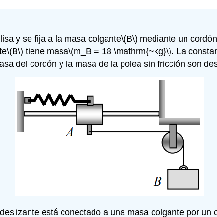
lisa y se fija a la masa colgante
\(B\)
mediante un cordón c
te
\(B\)
tiene masa
\(m_B = 18 \mathrm{~kg}\)
. La consta
a del cordón y la masa de la polea sin fricción son des
r deslizante está conectado a una masa colgante por un c