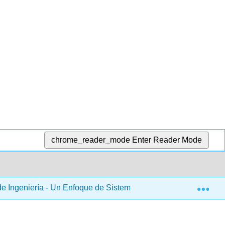
chrome_reader_mode
Enter Reader Mode
Exp
e Ingeniería - Un Enfoque de Sistemas, Contabilidad y Modela