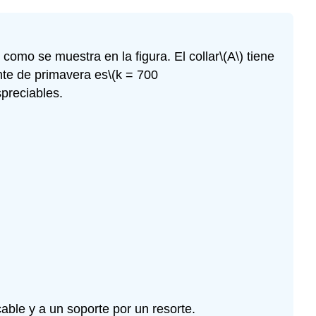
Problema\
(7.26\)
Problema\
(7.27\)
omo se muestra en la figura. El collar
\(A\)
tiene
Problema\
nte de primavera es
\(k = 700
(7.28\)
preciables.
Problema\
(7.29\)
Problema\
(7.30\)
Problema\
(7.31\)
Problema\
(7.32\)
Problema\
(7.33\)
Problema\
(7.34\)
able y a un soporte por un resorte.
Problema\