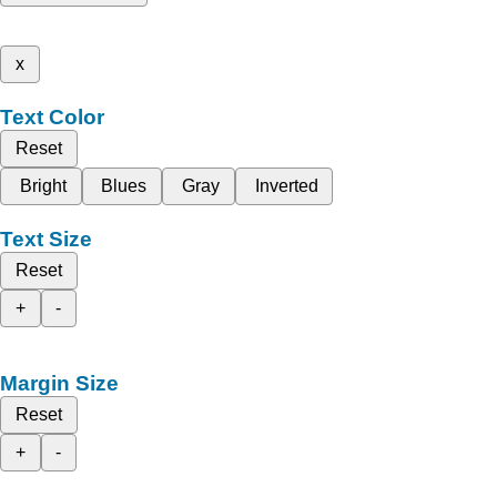
x
Text Color
Reset
Bright
Blues
Gray
Inverted
Text Size
Reset
+
-
Margin Size
Reset
+
-