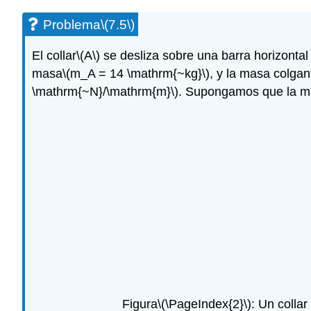
Problema
\(7.5\)
El collar
\(A\)
se desliza sobre una barra horizontal 
masa
\(m_A = 14 \mathrm{~kg}\)
, y la masa colgan
\mathrm{~N}/\mathrm{m}\)
. Supongamos que la mas
Figura
\(\PageIndex{2}\)
: Un colla