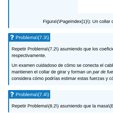
Figura
\(\PageIndex{1}\)
: Un collar
Problema
\(7.3\)
Repetir Problema
\(7.2\)
asumiendo que los coeficien
respectivamente.
Un examen cuidadoso de cómo se conecta el cable
mantienen el collar de girar y forman un
par de fu
considera cómo podrías estimar estas fuerzas y c
Problema
\(7.4\)
Repetir Problema
\(8.2\)
asumiendo que la masa
\(