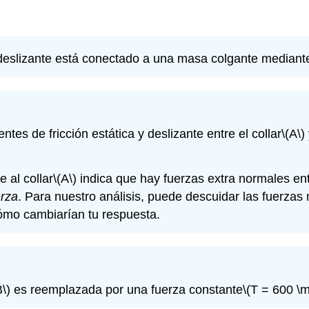
 deslizante está conectado a una masa colgante mediante
tes de fricción estática y deslizante entre el collar
\(A\)
 al collar
\(A\)
indica que hay fuerzas extra normales entr
erza
. Para nuestro análisis, puede descuidar las fuerzas
ómo cambiarían tu respuesta.
B\)
es reemplazada por una fuerza constante
\(T = 600 \