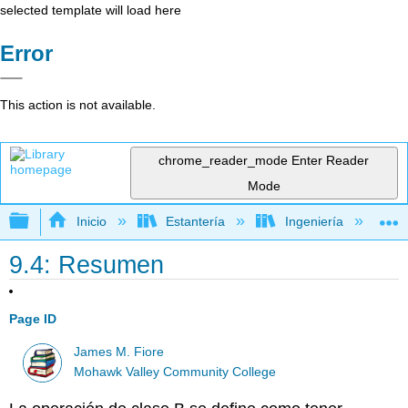
selected template will load here
Error
This action is not available.
chrome_reader_mode
Enter Reader
Mode
Expandir/contraer jerarquía global
Inicio
Estantería
Ingeniería
L
9.4: Resumen
Page ID
James M. Fiore
Mohawk Valley Community College