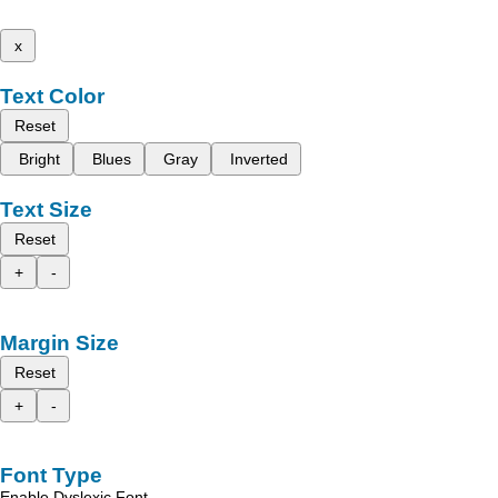
x
Text Color
Reset
Bright
Blues
Gray
Inverted
Text Size
Reset
+
-
Margin Size
Reset
+
-
Font Type
Enable Dyslexic Font