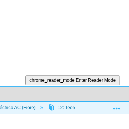
chrome_reader_mode
Enter Reader Mode
Exp
léctrico AC (Fiore)
12: Teorema de superposición AC