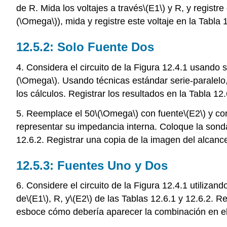
de R. Mida los voltajes a través
\(E1\)
y R, y registre
(\Omega\)
), mida y registre este voltaje en la Tabla 
12.5.2: Solo Fuente Dos
4. Considera el circuito de la Figura 12.4.1 usando 
(\Omega\)
. Usando técnicas estándar serie-paralelo,
los cálculos. Registrar los resultados en la Tabla 12.
5. Reemplace el 50
\(\Omega\)
con fuente
\(E2\)
y co
representar su impedancia interna. Coloque la sond
12.6.2. Registrar una copia de la imagen del alcanc
12.5.3: Fuentes Uno y Dos
6. Considere el circuito de la Figura 12.4.1 utilizan
de
\(E1\)
, R, y
\(E2\)
de las Tablas 12.6.1 y 12.6.2. R
esboce cómo debería aparecer la combinación en e