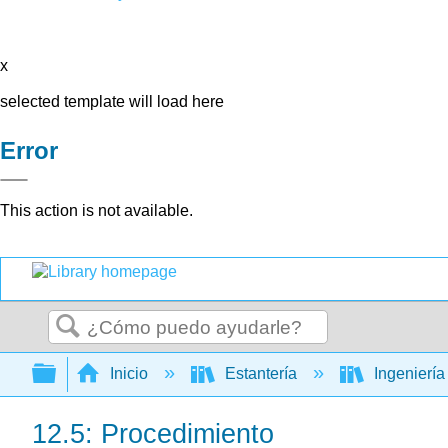
x
selected template will load here
Error
This action is not available.
Buscar
Expandir/contraer jerarquía global
Inicio
Estantería
Ingenierí
12.5: Procedimiento