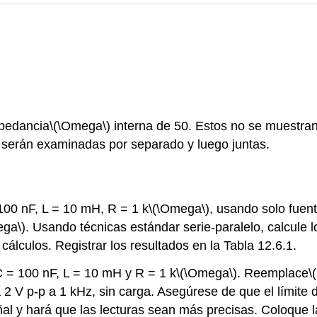
mpedancia
\(\Omega\)
interna de 50. Estos no se muestran 
serán examinadas por separado y luego juntas.
 100 nF, L = 10 mH, R = 1 k
\(\Omega\)
, usando solo fuen
ega\)
. Usando técnicas estándar serie-paralelo, calcule l
 cálculos. Registrar los resultados en la Tabla 12.6.1.
 C = 100 nF, L = 10 mH y R = 1 k
\(\Omega\)
. Reemplace
\
 2 V p-p a 1 kHz, sin carga. Asegúrese de que el límite 
ñal y hará que las lecturas sean más precisas. Coloque 