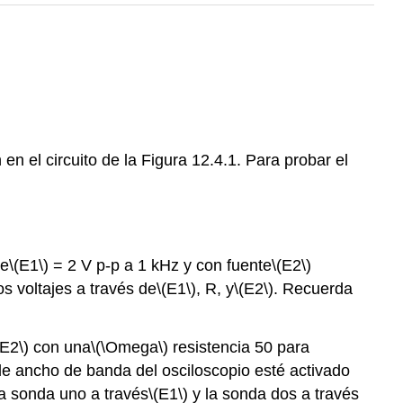
en el circuito de la Figura 12.4.1. Para probar el
te
\(E1\)
= 2 V p-p a 1 kHz y con fuente
\(E2\)
os voltajes a través de
\(E1\)
, R, y
\(E2\)
. Recuerda
(E2\)
con una
\(\Omega\)
resistencia 50 para
de ancho de banda del osciloscopio esté activado
la sonda uno a través
\(E1\)
y la sonda dos a través