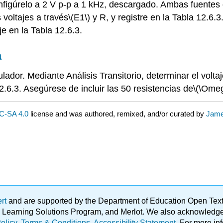
figúrelo a 2 V p-p a 1 kHz, descargado. Ambas fuentes 
 voltajes a través
\(E1\)
y R, y registre en la Tabla 12.6.
je en la Tabla 12.6.3.
a
ulador. Mediante Análisis Transitorio, determinar el volta
2.6.3. Asegúrese de incluir las 50 resistencias de
\(\Ome
C-SA 4.0
license and was authored, remixed, and/or curated by
Jame
ert
and are supported by the Department of Education Open Textbo
ble Learning Solutions Program, and Merlot. We also acknowled
olicy
.
Terms & Conditions
.
Accessibility Statement
. For more in