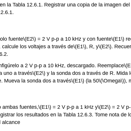
 en la Tabla 12.6.1. Registrar una copia de la imagen de
12.6.1.
solo fuente
\(E2\)
= 2 V p-p a 10 kHz y con fuente
\(E1\)
re
 calcule los voltajes a través de
\(E1\)
, R, y
\(E2\)
. Recuer
6.2.
nfigúrelo a 2 V p-p a 10 kHz, descargado. Reemplace
\(E
a uno a través
\(E2\)
y la sonda dos a través de R. Mida l
e. Mueva la sonda dos a través
\(E1\)
(la 50
\(\Omega\)
), 
do ambas fuentes,
\(E1\)
= 2 V p-p a 1 kHz y
\(E2\)
= 2 V p-
egistrar los resultados en la Tabla 12.6.3. Tome nota d
l alcance