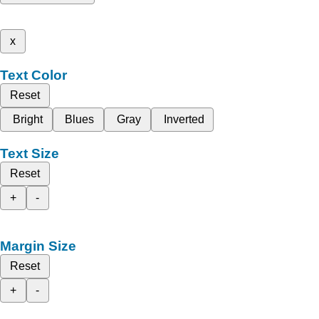
x
Text Color
Reset
Bright
Blues
Gray
Inverted
Text Size
Reset
+
-
Margin Size
Reset
+
-