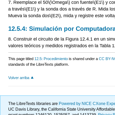
7. Reemplace el 50
\(\Omega\)
con fuente
\(E1\)
y con
a través
\(E1\)
y la sonda dos a través de R. Mida los
Mueva la sonda dos
\(E2\)
, mida y registre este volta
12.5.4: Simulación por Computador
8. Construir el circuito de la Figura 12.4.1 en un sim
valores teóricos y medidos registrados en la Tabla 1
This page titled
12.5: Procedimiento
is shared under a
CC BY-N
standards of the LibreTexts platform.
Volver arriba
The LibreTexts libraries are
Powered by NICE CXone Exp
UC Davis Library, the California State University Afforda
grant numbers 1246120, 1525057, and 1413739.
Privacy P