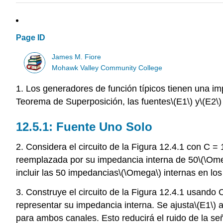
Page ID
James M. Fiore
Mohawk Valley Community College
1. Los generadores de función típicos tienen una i
Teorema de Superposición, las fuentes
\(E1\)
y
\(E2\)
12.5.1: Fuente Uno Solo
2. Considera el circuito de la Figura 12.4.1 con C =
reemplazada por su impedancia interna de 50
\(\Om
incluir las 50 impedancias
\(\Omega\)
internas en los
3. Construye el circuito de la Figura 12.4.1 usando
representar su impedancia interna. Se ajusta
\(E1\)
a
para ambos canales. Esto reducirá el ruido de la se