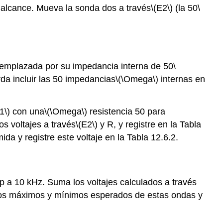
l alcance. Mueva la sonda dos a través
\(E2\)
(la 50
\
emplazada por su impedancia interna de 50
\
da incluir las 50 impedancias
\(\Omega\)
internas en
1\)
con una
\(\Omega\)
resistencia 50 para
os voltajes a través
\(E2\)
y R, y registre en la Tabla
mida y registre este voltaje en la Tabla 12.6.2.
p a 10 kHz. Suma los voltajes calculados a través
e los máximos y mínimos esperados de estas ondas y