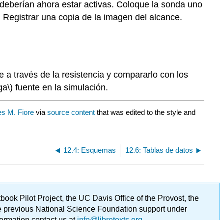
deberían ahora estar activas. Coloque la sonda uno
3. Registrar una copia de la imagen del alcance.
je a través de la resistencia y compararlo con los
ga\)
fuente en la simulación.
s M. Fiore
via
source content
that was edited to the style and
12.4: Esquemas
12.6: Tablas de datos
ok Pilot Project, the UC Davis Office of the Provost, the
ge previous National Science Foundation support under
formation contact us at
info@libretexts.org
.