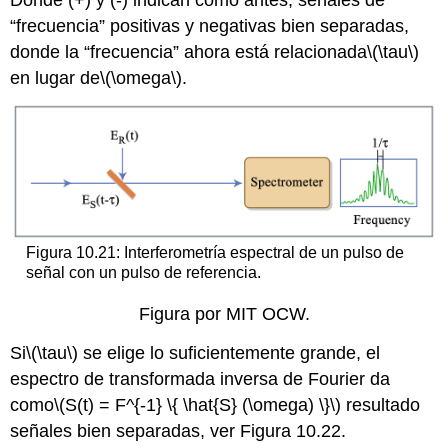
“frecuencia” positivas y negativas bien separadas,
donde la “frecuencia” ahora está relacionada
\(\tau\)
en lugar de
\(\omega\)
.
Figura 10.21: Interferometría espectral de un pulso de
señal con un pulso de referencia.
Figura por MIT OCW.
Si
\(\tau\)
se elige lo suficientemente grande, el
espectro de transformada inversa de Fourier da
como
\(S(t) = F^{-1} \{ \hat{S} (\omega) \}\)
resultado
señales bien separadas, ver Figura 10.22.