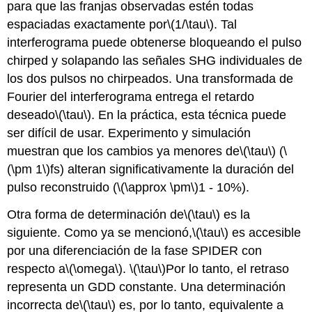
para que las franjas observadas estén todas
espaciadas exactamente por
\(1/\tau\)
. Tal
interferograma puede obtenerse bloqueando el pulso
chirped y solapando las señales SHG individuales de
los dos pulsos no chirpeados. Una transformada de
Fourier del interferograma entrega el retardo
deseado
\(\tau\)
. En la práctica, esta técnica puede
ser difícil de usar. Experimento y simulación
muestran que los cambios ya menores de
\(\tau\)
(
\
(\pm 1\)
fs) alteran significativamente la duración del
pulso reconstruido (
\(\approx \pm\)
1 - 10%).
Otra forma de determinación de
\(\tau\)
es la
siguiente. Como ya se mencionó,
\(\tau\)
es accesible
por una diferenciación de la fase SPIDER con
respecto a
\(\omega\)
.
\(\tau\)
Por lo tanto, el retraso
representa un GDD constante. Una determinación
incorrecta de
\(\tau\)
es, por lo tanto, equivalente a