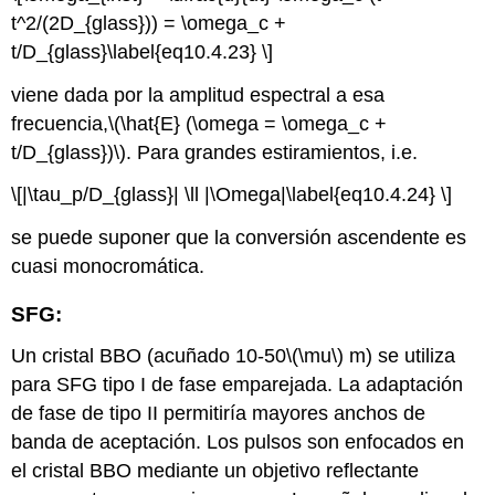
t^2/(2D_{glass})) = \omega_c +
t/D_{glass}\label{eq10.4.23} \]
viene dada por la amplitud espectral a esa
frecuencia,
\(\hat{E} (\omega = \omega_c +
t/D_{glass})\)
. Para grandes estiramientos, i.e.
\[|\tau_p/D_{glass}| \ll |\Omega|\label{eq10.4.24} \]
se puede suponer que la conversión ascendente es
cuasi monocromática.
SFG:
Un cristal BBO (acuñado 10-50
\(\mu\)
m) se utiliza
para SFG tipo I de fase emparejada. La adaptación
de fase de tipo II permitiría mayores anchos de
banda de aceptación. Los pulsos son enfocados en
el cristal BBO mediante un objetivo reflectante