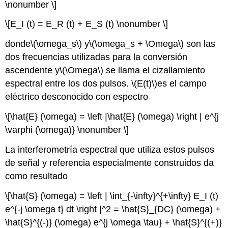
\nonumber \]
\[E_I (t) = E_R (t) + E_S (t) \nonumber \]
donde
\(\omega_s\)
y
\(\omega_s + \Omega\)
son las
dos frecuencias utilizadas para la conversión
ascendente y
\(\Omega\)
se llama el cizallamiento
espectral entre los dos pulsos.
\(E(t)\)
es el campo
eléctrico desconocido con espectro
\[\hat{E} (\omega) = \left |\hat{E} (\omega) \right | e^{j
\varphi (\omega)} \nonumber \]
La interferometría espectral que utiliza estos pulsos
de señal y referencia especialmente construidos da
como resultado
\[\hat{S} (\omega) = \left | \int_{-\infty}^{+\infty} E_I (t)
e^{-j \omega t} dt \right |^2 = \hat{S}_{DC} (\omega) +
\hat{S}^{(-)} (\omega) e^{j \omega \tau} + \hat{S}^{(+)}