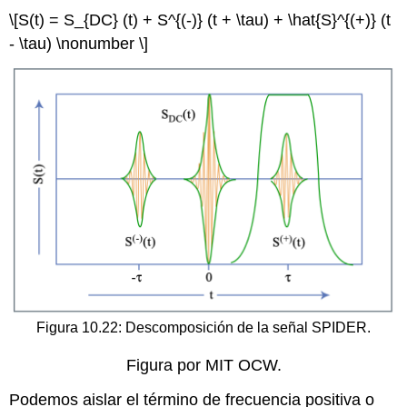
\[S(t) = S_{DC} (t) + S^{(-)} (t + \tau) + \hat{S}^{(+)} (t
- \tau) \nonumber \]
Figura 10.22: Descomposición de la señal SPIDER.
Figura por MIT OCW.
Podemos aislar el término de frecuencia positiva o