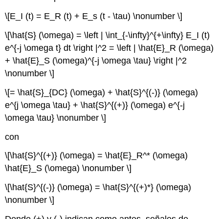
\[E_I (t) = E_R (t) + E_s (t - \tau) \nonumber \]
\[\hat{S} (\omega) = \left | \int_{-\infty}^{+\infty} E_I (t)
e^{-j \omega t} dt \right |^2 = \left | \hat{E}_R (\omega)
+ \hat{E}_S (\omega)^{-j \omega \tau} \right |^2
\nonumber \]
\[= \hat{S}_{DC} (\omega) + \hat{S}^{(-)} (\omega)
e^{j \omega \tau} + \hat{S}^{(+)} (\omega) e^{-j
\omega \tau} \nonumber \]
con
\[\hat{S}^{(+)} (\omega) = \hat{E}_R^* (\omega)
\hat{E}_S (\omega) \nonumber \]
\[\hat{S}^{(-)} (\omega) = \hat{S}^{(+)*} (\omega)
\nonumber \]
Donde (+) y (-) indican como antes, señales de