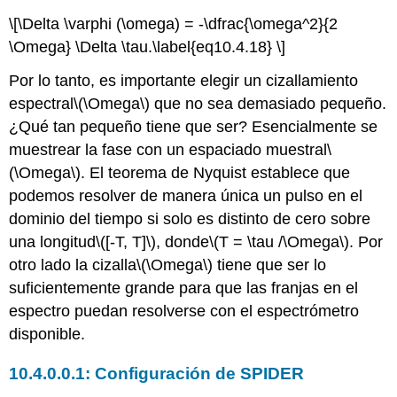
\[\Delta \varphi (\omega) = -\dfrac{\omega^2}{2
\Omega} \Delta \tau.\label{eq10.4.18} \]
Por lo tanto, es importante elegir un cizallamiento
espectral
\(\Omega\)
que no sea demasiado pequeño.
¿Qué tan pequeño tiene que ser? Esencialmente se
muestrear la fase con un espaciado muestral
\
(\Omega\)
. El teorema de Nyquist establece que
podemos resolver de manera única un pulso en el
dominio del tiempo si solo es distinto de cero sobre
una longitud
\([-T, T]\)
, donde
\(T = \tau /\Omega\)
. Por
otro lado la cizalla
\(\Omega\)
tiene que ser lo
suficientemente grande para que las franjas en el
espectro puedan resolverse con el espectrómetro
disponible.
Configuración de SPIDER