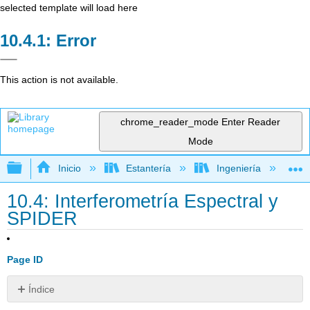
selected template will load here
Error
This action is not available.
chrome_reader_mode
Enter Reader
Mode
Expandir/contraer jerarquía global
Inicio
Estantería
Ingeniería
L
10.4: Interferometría Espectral y
SPIDER
Page ID
Índice
Interferometría