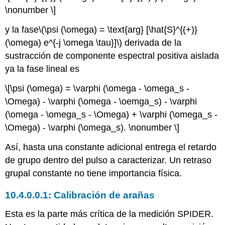
\nonumber \]
y la fase
\(\psi (\omega) = \text{arg} [\hat{S}^{(+)}
(\omega) e^{-j \omega \tau}]\)
derivada de la
sustracción de componente espectral positiva aislada
ya la fase lineal es
\[\psi (\omega) = \varphi (\omega - \omega_s -
\Omega) - \varphi (\omega - \oemga_s) - \varphi
(\omega - \omega_s - \Omega) + \varphi (\omega_s -
\Omega) - \varphi (\omega_s). \nonumber \]
Así, hasta una constante adicional entrega el retardo
de grupo dentro del pulso a caracterizar. Un retraso
grupal constante no tiene importancia física.
Calibración de arañas
Esta es la parte más crítica de la medición SPIDER.