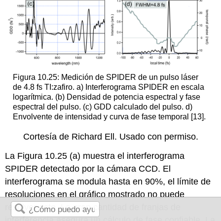
Figura 10.25: Medición de SPIDER de un pulso láser
de 4.8 fs TI:zafiro. a) Interferograma SPIDER en escala
logarítmica. (b) Densidad de potencia espectral y fase
espectral del pulso. (c) GDD calculado del pulso. d)
Envolvente de intensidad y curva de fase temporal [13].
Cortesía de Richard Ell. Usado con permiso.
La Figura 10.25 (a) muestra el interferograma
SPIDER detectado por la cámara CCD. El
interferograma se modula hasta en 90%, el límite de
resoluciones en el gráfico mostrado no puede
resolver esto. La gran cantidad de franjas de
interferencia asegura un cálculo de fase confiable. La