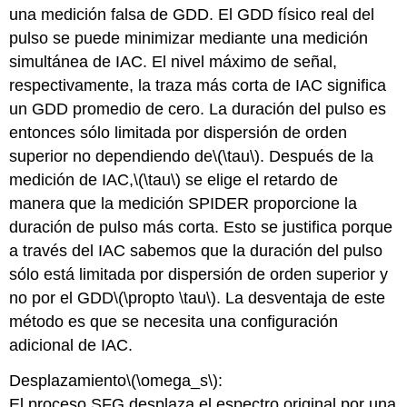
una medición falsa de GDD. El GDD físico real del
pulso se puede minimizar mediante una medición
simultánea de IAC. El nivel máximo de señal,
respectivamente, la traza más corta de IAC significa
un GDD promedio de cero. La duración del pulso es
entonces sólo limitada por dispersión de orden
superior no dependiendo de
\(\tau\)
. Después de la
medición de IAC,
\(\tau\)
se elige el retardo de
manera que la medición SPIDER proporcione la
duración de pulso más corta. Esto se justifica porque
a través del IAC sabemos que la duración del pulso
sólo está limitada por dispersión de orden superior y
no por el GDD
\(\propto \tau\)
. La desventaja de este
método es que se necesita una configuración
adicional de IAC.
Desplazamiento
\(\omega_s\)
:
El proceso SFG desplaza el espectro original por una