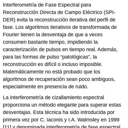
Interferometría de Fase Espectral para
espectral
Reconstrucción Directa de Campo Eléctrico (SPI-
ARAÑA
Configuración
DER) evita la reconstrucción iterativa del perfil de
de
fase. Los algoritmos iterativos de transformada de
SPIDER
Fourier tienen la desventaja de que a veces
Generación
consumen bastante tiempo, impidiendo la
de
dos
caracterización de pulsos en tiempo real. Además,
réplicas
para las formas de pulso “patológicas”, la
sin
reconstrucción es difícil o incluso imposible.
chirp
Matemáticamente no está probado que los
adicional:
Cizalla
algoritmos de recuperación sean poco ambiguos,
espectral:
especialmente en presencia de ruido.
SFG:
La interferometría de cizallamiento espectral
Detección
de
proporciona un método elegante para superar estas
señal
desventajas. Esta técnica ha sido introducida por
y
primera vez por C. Iaconis y I.A. Walmsley en 1999
reconstrucción
[11] y denominada interferometría de fase espectral
de