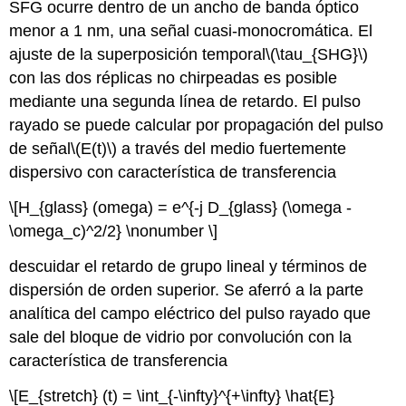
SFG ocurre dentro de un ancho de banda óptico
menor a 1 nm, una señal cuasi-monocromática. El
ajuste de la superposición temporal
\(\tau_{SHG}\)
con las dos réplicas no chirpeadas es posible
mediante una segunda línea de retardo. El pulso
rayado se puede calcular por propagación del pulso
de señal
\(E(t)\)
a través del medio fuertemente
dispersivo con característica de transferencia
\[H_{glass} (omega) = e^{-j D_{glass} (\omega -
\omega_c)^2/2} \nonumber \]
descuidar el retardo de grupo lineal y términos de
dispersión de orden superior. Se aferró a la parte
analítica del campo eléctrico del pulso rayado que
sale del bloque de vidrio por convolución con la
característica de transferencia
\[E_{stretch} (t) = \int_{-\infty}^{+\infty} \hat{E}