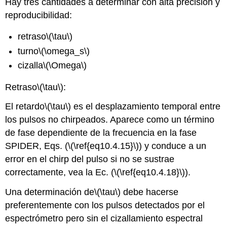
Hay tres cantidades a determinar con alta precisión y
reproducibilidad:
retraso
\(\tau\)
turno
\(\omega_s\)
cizalla
\(\Omega\)
Retraso
\(\tau\)
:
El retardo
\(\tau\)
es el desplazamiento temporal entre
los pulsos no chirpeados. Aparece como un término
de fase dependiente de la frecuencia en la fase
SPIDER, Eqs. (
\(\ref{eq10.4.15}\)
) y conduce a un
error en el chirp del pulso si no se sustrae
correctamente, vea la Ec. (
\(\ref{eq10.4.18}\)
).
Una determinación de
\(\tau\)
debe hacerse
preferentemente con los pulsos detectados por el
espectrómetro pero sin el cizallamiento espectral