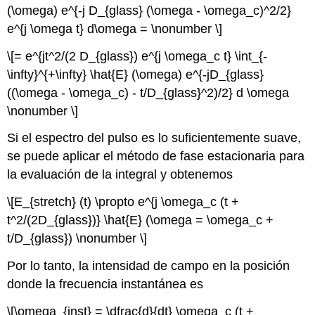
(\omega) e^{-j D_{glass} (\omega - \omega_c)^2/2}
e^{j \omega t} d\omega = \nonumber \]
\[= e^{jt^2/(2 D_{glass}) e^{j \omega_c t} \int_{-
\infty}^{+\infty} \hat{E} (\omega) e^{-jD_{glass}
((\omega - \omega_c) - t/D_{glass}^2)/2} d \omega
\nonumber \]
Si el espectro del pulso es lo suficientemente suave,
se puede aplicar el método de fase estacionaria para
la evaluación de la integral y obtenemos
\[E_{stretch} (t) \propto e^{j \omega_c (t +
t^2/(2D_{glass})} \hat{E} (\omega = \omega_c +
t/D_{glass}) \nonumber \]
Por lo tanto, la intensidad de campo en la posición
donde la frecuencia instantánea es
\[\omega_{inst} = \dfrac{d}{dt} \omega_c (t +