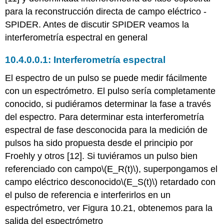
fase:
para la reconstrucción directa de campo eléctrico -
Calibración
SPIDER. Antes de discutir SPIDER veamos la
de
interferometría espectral en general
arañas
Caracterización
Interferometría espectral
de
Pulsos
El espectro de un pulso se puede medir fácilmente
Láser
con un espectrómetro. El pulso sería completamente
Ti:Zafiro
Sub-
conocido, si pudiéramos determinar la fase a través
Dos
del espectro. Para determinar esta interferometría
Pros
espectral de fase desconocida para la medición de
y
pulsos ha sido propuesta desde el principio por
contras
de
Froehly y otros [12]. Si tuviéramos un pulso bien
SPIDER
referenciado con campo
\(E_R(t)\)
, superpongamos el
Bibliografía
campo eléctrico desconocido
\(E_S(t)\)
retardado con
el pulso de referencia e interferirlos en un
espectrómetro, ver Figura 10.21, obtenemos para la
salida del espectrómetro