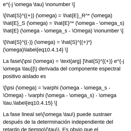
e^{-j \omega \tau} \nonumber \]
\[\hat{S}^{(+)} (\omega) = \hat{E}_R^* (\omega)
\hat{E}_S (\omega) = \hat{E}^* (\omega - \omega_s)
\hat{E} (\omega - \omega_s - \Omega) \nonumber \]
\[\hat{S}^{(-)} (\omega) = \hat{S}^{(+)*}
(\omega)\label{eq10.4.14} \]
La fase
\(\psi (\omega) = \text{arg} [\hat{S}^{(+)} e^{-j
\omega \tau}]\)
derivada del componente espectral
positivo aislado es
\[\psi (\omega) = \varphi (\omega - \omega_s -
\Omega) - \varphi (\omega - \omega_s) - \omega
\tau.\label{eq10.4.15} \]
La fase lineal se
\(\omega \tau\)
puede sustraer
después de la determinación independiente del
retardo de tiempo
\(\tau\)
. Es obvio que el