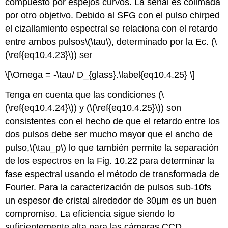
compuesto por espejos curvos. La señal es colimada
por otro objetivo. Debido al SFG con el pulso chirped
el cizallamiento espectral se relaciona con el retardo
entre ambos pulsos
\(\tau\)
, determinado por la Ec. (
\
(\ref{eq10.4.23}\)
) ser
\[\Omega = -\tau/ D_{glass}.\label{eq10.4.25} \]
Tenga en cuenta que las condiciones (
\
(\ref{eq10.4.24}\)
) y (
\(\ref{eq10.4.25}\)
) son
consistentes con el hecho de que el retardo entre los
dos pulsos debe ser mucho mayor que el ancho de
pulso,
\(\tau_p\)
lo que también permite la separación
de los espectros en la Fig. 10.22 para determinar la
fase espectral usando el método de transformada de
Fourier. Para la caracterización de pulsos sub-10fs
un espesor de cristal alrededor de 30μm es un buen
compromiso. La eficiencia sigue siendo lo
suficientemente alta para las cámaras CCD