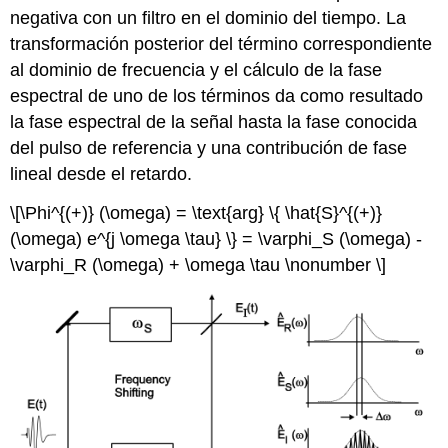
negativa con un filtro en el dominio del tiempo. La
transformación posterior del término correspondiente
al dominio de frecuencia y el cálculo de la fase
espectral de uno de los términos da como resultado
la fase espectral de la señal hasta la fase conocida
del pulso de referencia y una contribución de fase
lineal desde el retardo.
\[\Phi^{(+)} (\omega) = \text{arg} \{ \hat{S}^{(+)}
(\omega) e^{j \omega \tau} \} = \varphi_S (\omega) -
\varphi_R (\omega) + \omega \tau \nonumber \]