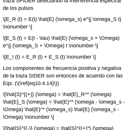
traza SPIDER detectando la interferencia espectral
de los pulsos
\[E_R (t) = E(t) \hat{E} (\omega_s) e^{j \omega_S t}
\nonumber \]
\[E_S (t) = E(t - \tau) \hat{E} (\omega_s + \Omega)
e^{j (\omega_S + \Omega) t \nonumber \]
\[E_I (t) = E_R (t) + E_S (t) \nonumber \]
Los componentes de frecuencia positiva y negativa
de la traza SIDER son entonces de acuerdo con las
Eqs. (
\(\ref{eq10.4.14}\)
)
\[\hat{S}^{(+)} (\omega) = \hat{E}_R^* (\omega)
\hat{E}_S (\omega) = \hat{E}^* (\omega - \omega_s -
\Omega) \hat{E}^* (\omega_s) \hat{E} (\omega_s -
\Omega) \nonumber \]
\[\hat{S}^{(-)} (\omega) = \hat{S}^{(+)*} (\omega)