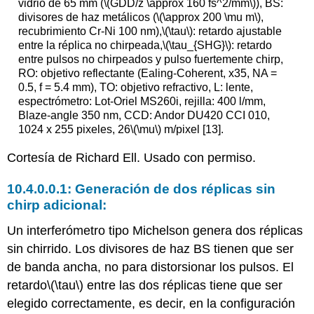
vidrio de 65 mm (
\(GDD/z \approx 160 fs^2/mm\)
), BS:
divisores de haz metálicos (
\(\approx 200 \mu m\)
,
recubrimiento Cr-Ni 100 nm),
\(\tau\)
: retardo ajustable
entre la réplica no chirpeada,
\(\tau_{SHG}\)
: retardo
entre pulsos no chirpeados y pulso fuertemente chirp,
RO: objetivo reflectante (Ealing-Coherent, x35, NA =
0.5, f = 5.4 mm), TO: objetivo refractivo, L: lente,
espectrómetro: Lot-Oriel MS260i, rejilla: 400 l/mm,
Blaze-angle 350 nm, CCD: Andor DU420 CCI 010,
1024 x 255 pixeles, 26
\(\mu\)
m/pixel [13].
Cortesía de Richard Ell. Usado con permiso.
Generación de dos réplicas sin
chirp adicional:
Un interferómetro tipo Michelson genera dos réplicas
sin chirrido. Los divisores de haz BS tienen que ser
de banda ancha, no para distorsionar los pulsos. El
retardo
\(\tau\)
entre las dos réplicas tiene que ser
elegido correctamente, es decir, en la configuración