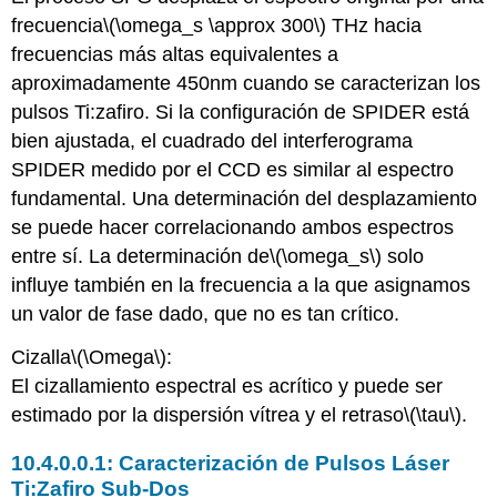
frecuencia
\(\omega_s \approx 300\)
THz hacia
frecuencias más altas equivalentes a
aproximadamente 450nm cuando se caracterizan los
pulsos Ti:zafiro. Si la configuración de SPIDER está
bien ajustada, el cuadrado del interferograma
SPIDER medido por el CCD es similar al espectro
fundamental. Una determinación del desplazamiento
se puede hacer correlacionando ambos espectros
entre sí. La determinación de
\(\omega_s\)
solo
influye también en la frecuencia a la que asignamos
un valor de fase dado, que no es tan crítico.
Cizalla
\(\Omega\)
:
El cizallamiento espectral es acrítico y puede ser
estimado por la dispersión vítrea y el retraso
\(\tau\)
.
Caracterización de Pulsos Láser
Ti:Zafiro Sub-Dos