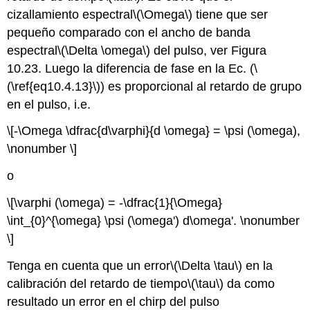
cizallamiento espectral
\(\Omega\)
tiene que ser
pequeño comparado con el ancho de banda
espectral
\(\Delta \omega\)
del pulso, ver Figura
10.23. Luego la diferencia de fase en la Ec. (
\
(\ref{eq10.4.13}\)
) es proporcional al retardo de grupo
en el pulso, i.e.
\[-\Omega \dfrac{d\varphi}{d \omega} = \psi (\omega),
\nonumber \]
o
\[\varphi (\omega) = -\dfrac{1}{\Omega}
\int_{0}^{\omega} \psi (\omega') d\omega'. \nonumber
\]
Tenga en cuenta que un error
\(\Delta \tau\)
en la
calibración del retardo de tiempo
\(\tau\)
da como
resultado un error en el chirp del pulso