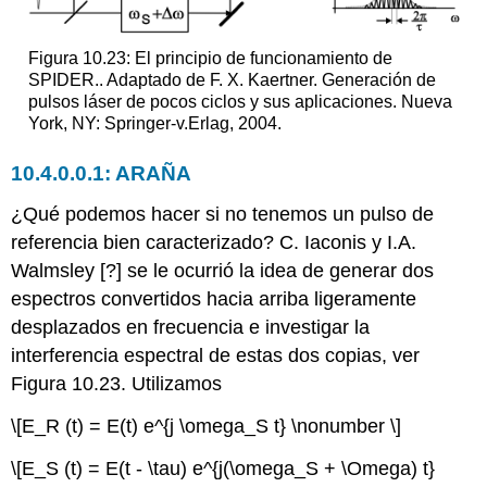
Figura 10.23: El principio de funcionamiento de
SPIDER.. Adaptado de F. X. Kaertner. Generación de
pulsos láser de pocos ciclos y sus aplicaciones. Nueva
York, NY: Springer-v.Erlag, 2004.
ARAÑA
¿Qué podemos hacer si no tenemos un pulso de
referencia bien caracterizado? C. Iaconis y I.A.
Walmsley [?] se le ocurrió la idea de generar dos
espectros convertidos hacia arriba ligeramente
desplazados en frecuencia e investigar la
interferencia espectral de estas dos copias, ver
Figura 10.23. Utilizamos
\[E_R (t) = E(t) e^{j \omega_S t} \nonumber \]
\[E_S (t) = E(t - \tau) e^{j(\omega_S + \Omega) t}