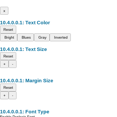
x
Text Color
Reset
Bright
Blues
Gray
Inverted
Text Size
Reset
+
-
Margin Size
Reset
+
-
Font Type
Enable Dyslexic Font