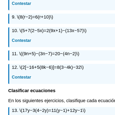
Contestar
9.
\(8(r−2)=6(r+10)\)
10.
\(5+7(2−5x)=2(9x+1)−(13x−57)\)
Contestar
11.
\((9n+5)−(3n−7)=20−(4n−2)\)
12.
\(2[−16+5(8k−6)]=8(3−4k)−32\)
Contestar
Clasificar ecuaciones
En los siguientes ejercicios, clasifique cada ecuaci
13.
\(17y−3(4−2y)=11(y−1)+12y−1\)