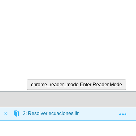
chrome_reader_mode
Enter Reader Mode
Exp
)
2: Resolver ecuaciones lineales
Capítulo 2