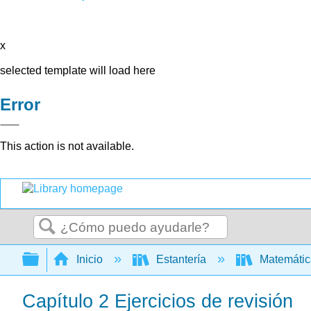
x
selected template will load here
Error
This action is not available.
Buscar
Expandir/contraer jerarquía global
Inicio
Estantería
Matemáti
Capítulo 2 Ejercicios de revisión