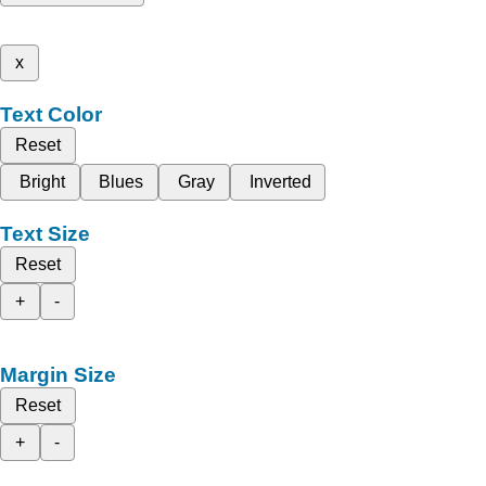
x
Text Color
Reset
Bright
Blues
Gray
Inverted
Text Size
Reset
+
-
Margin Size
Reset
+
-