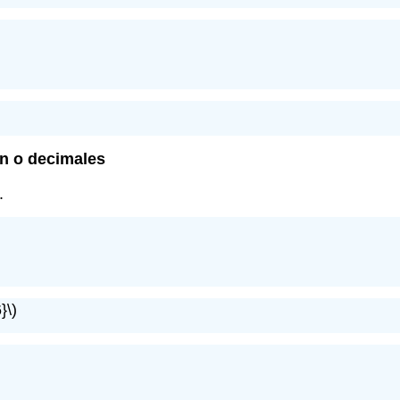
ón o decimales
.
}\)