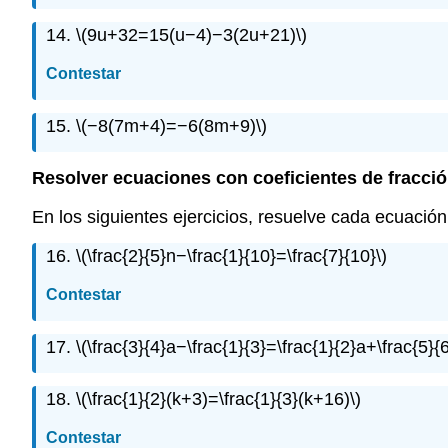
14.
\(9u+32=15(u−4)−3(2u+21)\)
Contestar
15.
\(−8(7m+4)=−6(8m+9)\)
Resolver ecuaciones con coeficientes de fracci
En los siguientes ejercicios, resuelve cada ecuación
16.
\(\frac{2}{5}n−\frac{1}{10}=\frac{7}{10}\)
Contestar
17.
\(\frac{3}{4}a−\frac{1}{3}=\frac{1}{2}a+\frac{5}{6
18.
\(\frac{1}{2}(k+3)=\frac{1}{3}(k+16)\)
Contestar