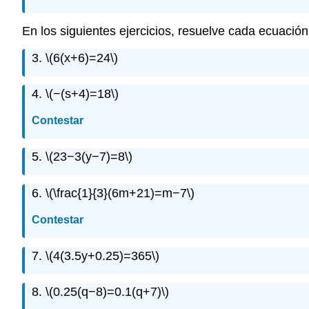
En los siguientes ejercicios, resuelve cada ecuación 
3.
\(6(x+6)=24\)
4.
\(−(s+4)=18\)
Contestar
5.
\(23−3(y−7)=8\)
6.
\(\frac{1}{3}(6m+21)=m−7\)
Contestar
7.
\(4(3.5y+0.25)=365\)
8.
\(0.25(q−8)=0.1(q+7)\)