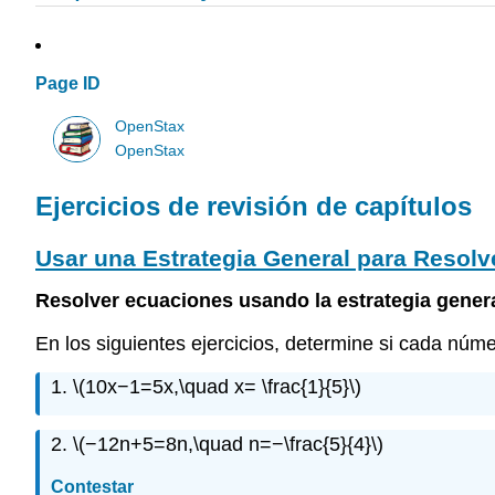
Page ID
OpenStax
OpenStax
Ejercicios de revisión de capítulos
Usar una Estrategia General para Resolv
Resolver ecuaciones usando la estrategia genera
En los siguientes ejercicios, determine si cada núme
1.
\(10x−1=5x,\quad x= \frac{1}{5}\)
2.
\(−12n+5=8n,\quad n=−\frac{5}{4}\)
Contestar