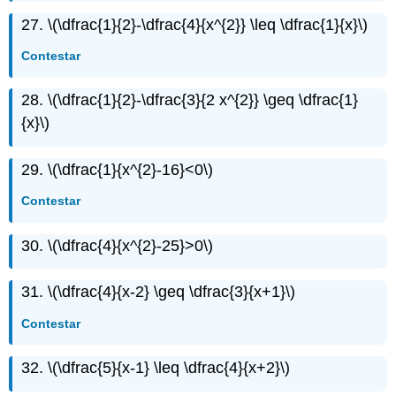
27.
\(\dfrac{1}{2}-\dfrac{4}{x^{2}} \leq \dfrac{1}{x}\)
Contestar
28.
\(\dfrac{1}{2}-\dfrac{3}{2 x^{2}} \geq \dfrac{1}
{x}\)
29.
\(\dfrac{1}{x^{2}-16}<0\)
Contestar
30.
\(\dfrac{4}{x^{2}-25}>0\)
31.
\(\dfrac{4}{x-2} \geq \dfrac{3}{x+1}\)
Contestar
32.
\(\dfrac{5}{x-1} \leq \dfrac{4}{x+2}\)