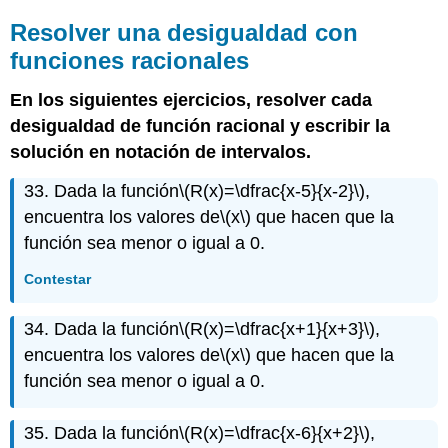
Resolver una desigualdad con
funciones racionales
En los siguientes ejercicios, resolver cada
desigualdad de función racional y escribir la
solución en notación de intervalos.
33. Dada la función
\(R(x)=\dfrac{x-5}{x-2}\)
,
encuentra los valores de
\(x\)
que hacen que la
función sea menor o igual a 0.
Contestar
34. Dada la función
\(R(x)=\dfrac{x+1}{x+3}\)
,
encuentra los valores de
\(x\)
que hacen que la
función sea menor o igual a 0.
35. Dada la función
\(R(x)=\dfrac{x-6}{x+2}\)
,