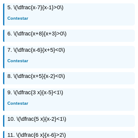
5.
\(\dfrac{x-7}{x-1}>0\)
Contestar
6.
\(\dfrac{x+8}{x+3}>0\)
7.
\(\dfrac{x-6}{x+5}<0\)
Contestar
8.
\(\dfrac{x+5}{x-2}<0\)
9.
\(\dfrac{3 x}{x-5}<1\)
Contestar
10.
\(\dfrac{5 x}{x-2}<1\)
11.
\(\dfrac{6 x}{x-6}>2\)