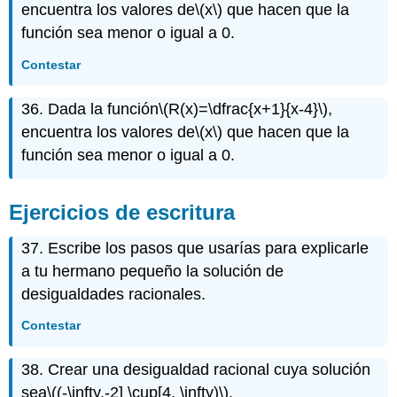
encuentra los valores de
\(x\)
que hacen que la
función sea menor o igual a 0.
Contestar
36. Dada la función
\(R(x)=\dfrac{x+1}{x-4}\)
,
encuentra los valores de
\(x\)
que hacen que la
función sea menor o igual a 0.
Ejercicios de escritura
37. Escribe los pasos que usarías para explicarle
a tu hermano pequeño la solución de
desigualdades racionales.
Contestar
38. Crear una desigualdad racional cuya solución
sea
\((-\infty,-2] \cup[4, \infty)\)
.