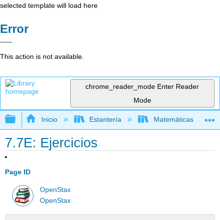
selected template will load here
Error
This action is not available.
chrome_reader_mode
Enter Reader
Mode
Expandir/contraer jerarquía global
Inicio
Estantería
Matemáticas
7.7E: Ejercicios
Page ID
OpenStax
OpenStax