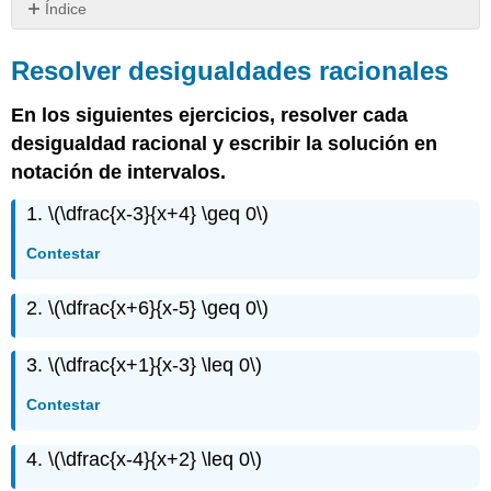
Índice
Resolver
desigualdades
Resolver desigualdades racionales
racionales
Resolver
En los siguientes ejercicios, resolver cada
una
desigualdad racional y escribir la solución en
desigualdad
notación de intervalos.
con
funciones
1.
\(\dfrac{x-3}{x+4} \geq 0\)
racionales
Ejercicios
Contestar
de
escritura
2.
\(\dfrac{x+6}{x-5} \geq 0\)
3.
\(\dfrac{x+1}{x-3} \leq 0\)
Contestar
4.
\(\dfrac{x-4}{x+2} \leq 0\)