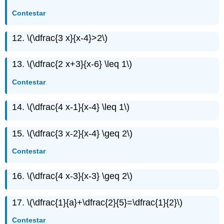
Contestar
12.
\(\dfrac{3 x}{x-4}>2\)
13.
\(\dfrac{2 x+3}{x-6} \leq 1\)
Contestar
14.
\(\dfrac{4 x-1}{x-4} \leq 1\)
15.
\(\dfrac{3 x-2}{x-4} \geq 2\)
Contestar
16.
\(\dfrac{4 x-3}{x-3} \geq 2\)
17.
\(\dfrac{1}{a}+\dfrac{2}{5}=\dfrac{1}{2}\)
Contestar