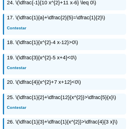
24.
\(\dfrac{-1}{10 x^{2}+11 x-6} \leq 0\)
17.
\(\dfrac{1}{a}+\dfrac{2}{5}=\dfrac{1}{2}\)
Contestar
18.
\(\dfrac{1}{x^{2}-4 x-12}>0\)
19.
\(\dfrac{3}{x^{2}-5 x+4}<0\)
Contestar
20.
\(\dfrac{4}{x^{2}+7 x+12}<0\)
25.
\(\dfrac{1}{2}+\dfrac{12}{x^{2}}>\dfrac{5}{x}\)
Contestar
26.
\(\dfrac{1}{3}+\dfrac{1}{x^{2}}>\dfrac{4}{3 x}\)