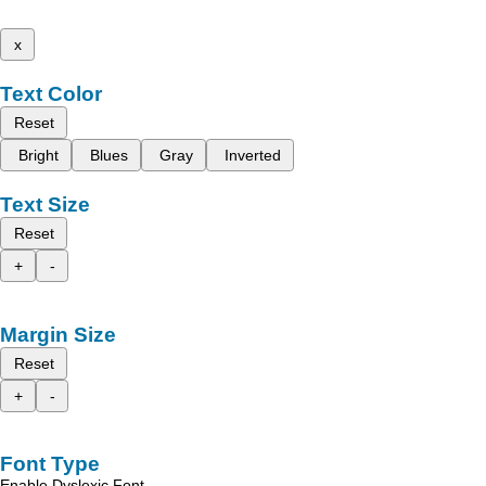
x
Text Color
Reset
Bright
Blues
Gray
Inverted
Text Size
Reset
+
-
Margin Size
Reset
+
-
Font Type
Enable Dyslexic Font