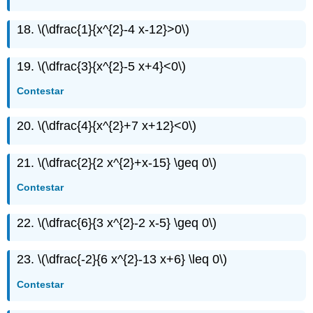
18.
\(\dfrac{1}{x^{2}-4 x-12}>0\)
19.
\(\dfrac{3}{x^{2}-5 x+4}<0\)
Contestar
20.
\(\dfrac{4}{x^{2}+7 x+12}<0\)
21.
\(\dfrac{2}{2 x^{2}+x-15} \geq 0\)
Contestar
22.
\(\dfrac{6}{3 x^{2}-2 x-5} \geq 0\)
23.
\(\dfrac{-2}{6 x^{2}-13 x+6} \leq 0\)
Contestar