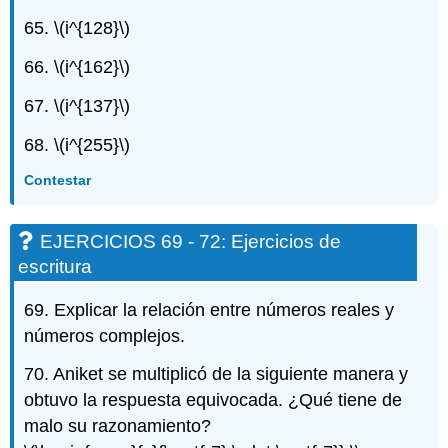
65.
\(i^{128}\)
66.
\(i^{162}\)
67.
\(i^{137}\)
68.
\(i^{255}\)
Contestar
EJERCICIOS 69 - 72: Ejercicios de
escritura
69. Explicar la relación entre números reales y
números complejos.
70. Aniket se multiplicó de la siguiente manera y
obtuvo la respuesta equivocada. ¿Qué tiene de
malo su razonamiento?