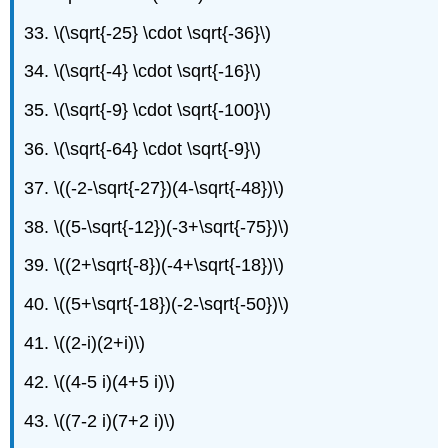
33.
\(\sqrt{-25} \cdot \sqrt{-36}\)
34.
\(\sqrt{-4} \cdot \sqrt{-16}\)
35.
\(\sqrt{-9} \cdot \sqrt{-100}\)
36.
\(\sqrt{-64} \cdot \sqrt{-9}\)
37.
\((-2-\sqrt{-27})(4-\sqrt{-48})\)
38.
\((5-\sqrt{-12})(-3+\sqrt{-75})\)
39.
\((2+\sqrt{-8})(-4+\sqrt{-18})\)
40.
\((5+\sqrt{-18})(-2-\sqrt{-50})\)
41.
\((2-i)(2+i)\)
42.
\((4-5 i)(4+5 i)\)
43.
\((7-2 i)(7+2 i)\)