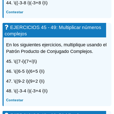
44.
\((-3-8 i)(-3+8 i)\)
Contestar
EJERCICIOS 45 - 49: Multiplicar números
complejos
En los siguientes ejercicios, multiplique usando el
Patrón Producto de Conjugado Complejos.
45.
\((7-i)(7+i)\)
46.
\((6-5 i)(6+5 i)\)
47.
\((9-2 i)(9+2 i)\)
48.
\((-3-4 i)(-3+4 i)\)
Contestar