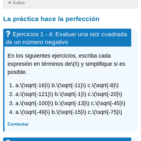
Índice
La
La práctica hace la perfección
práctica
hace
la
Ejercicios 1 - 4: Evaluar una raíz cuadrada
perfección
de un número negativo
Ejercicios
1
En los siguientes ejercicios, escriba cada
-
expresión en términos de
\(i\)
y simplifique si es
4:
Evaluar
posible.
una
raíz
a.
\(\sqrt{-16}\)
b.
\(\sqrt{-11}\)
c.
\(\sqrt{-8}\)
cuadrada
a.
\(\sqrt{-121}\)
b.
\(\sqrt{-1}\)
c.
\(\sqrt{-20}\)
de
un
a.
\(\sqrt{-100}\)
b.
\(\sqrt{-13}\)
c.
\(\sqrt{-45}\)
número
a.
\(\sqrt{-49}\)
b.
\(\sqrt{-15}\)
c.
\(\sqrt{-75}\)
negativo
EJERCICIOS
Contestar
5
-
21: