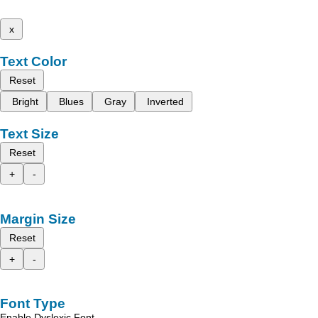
x
Text Color
Reset
Bright
Blues
Gray
Inverted
Text Size
Reset
+
-
Margin Size
Reset
+
-
Font Type
Enable Dyslexic Font