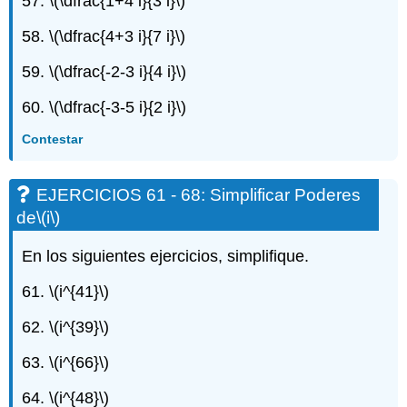
57.
\(\dfrac{1+4 i}{3 i}\)
58.
\(\dfrac{4+3 i}{7 i}\)
59.
\(\dfrac{-2-3 i}{4 i}\)
60.
\(\dfrac{-3-5 i}{2 i}\)
Contestar
EJERCICIOS 61 - 68: Simplificar Poderes
de
\(i\)
En los siguientes ejercicios, simplifique.
61.
\(i^{41}\)
62.
\(i^{39}\)
63.
\(i^{66}\)
64.
\(i^{48}\)