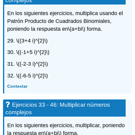
complejos
En los siguientes ejercicios, multiplica usando el
Patrón Producto de Cuadrados Binomiales,
poniendo la respuesta en
\(a+bi\)
forma.
29.
\((3+4 i)^{2}\)
30.
\((-1+5 i)^{2}\)
31.
\((-2-3 i)^{2}\)
32.
\((-6-5 i)^{2}\)
Contestar
Ejercicios 33 - 46: Multiplicar números
complejos
En los siguientes ejercicios, multiplicar, poniendo
la respuesta en
\(a+bi\)
forma.