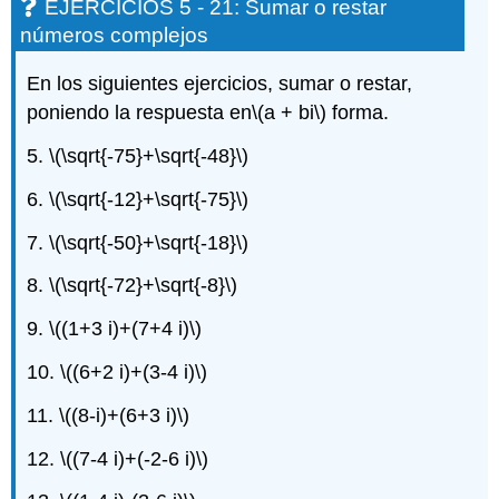
EJERCICIOS 5 - 21: Sumar o restar
Sumar
números complejos
o
restar
En los siguientes ejercicios, sumar o restar,
números
poniendo la respuesta en
\(a + bi\)
forma.
complejos
EJERCICIOS
5.
\(\sqrt{-75}+\sqrt{-48}\)
21
-
6.
\(\sqrt{-12}+\sqrt{-75}\)
28:
Multiplicar
7.
\(\sqrt{-50}+\sqrt{-18}\)
números
complejos
8.
\(\sqrt{-72}+\sqrt{-8}\)
EJERCICIOS
29
9.
\((1+3 i)+(7+4 i)\)
-
32:
10.
\((6+2 i)+(3-4 i)\)
Multiplicar
números
11.
\((8-i)+(6+3 i)\)
complejos
12.
\((7-4 i)+(-2-6 i)\)
Ejercicios
33