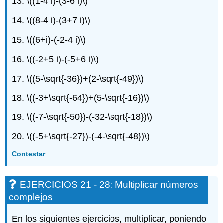
13.
\((1-4 i)-(3-6 i)\)
-
46:
14.
\((8-4 i)-(3+7 i)\)
Multiplicar
números
15.
\((6+i)-(-2-4 i)\)
complejos
EJERCICIOS
16.
\((-2+5 i)-(-5+6 i)\)
45
-
17.
\((5-\sqrt{-36})+(2-\sqrt{-49})\)
49:
Multiplicar
18.
\((-3+\sqrt{-64})+(5-\sqrt{-16})\)
números
complejos
19.
\((-7-\sqrt{-50})-(-32-\sqrt{-18})\)
EJERCICIOS
49
20.
\((-5+\sqrt{-27})-(-4-\sqrt{-48})\)
-
60:
Contestar
Dividir
números
EJERCICIOS 21 - 28: Multiplicar números
complejos
EJERCICIOS
complejos
61
-
En los siguientes ejercicios, multiplicar, poniendo