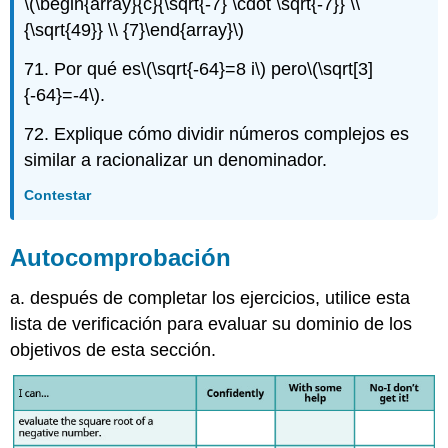
\(\begin{array}{c}{\sqrt{-7} \cdot \sqrt{-7}} \\
{\sqrt{49}} \\ {7}\end{array}\)
71. Por qué es
\(\sqrt{-64}=8 i\)
pero
\(\sqrt[3]
{-64}=-4\)
.
72. Explique cómo dividir números complejos es
similar a racionalizar un denominador.
Contestar
Autocomprobación
a. después de completar los ejercicios, utilice esta
lista de verificación para evaluar su dominio de los
objetivos de esta sección.