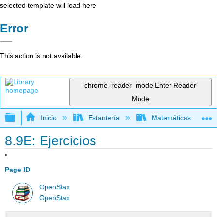
selected template will load here
Error
This action is not available.
chrome_reader_mode
Enter Reader
Mode
Expandir/contraer jerarquía global
Inicio
Estantería
Matemáticas
8.9E: Ejercicios
Page ID
OpenStax
OpenStax