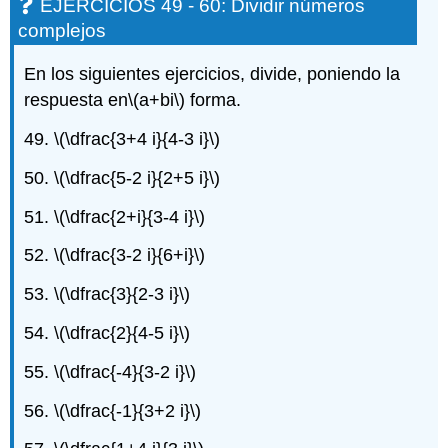
EJERCICIOS 49 - 60: Dividir números
complejos
En los siguientes ejercicios, divide, poniendo la
respuesta en
\(a+bi\)
forma.
49.
\(\dfrac{3+4 i}{4-3 i}\)
50.
\(\dfrac{5-2 i}{2+5 i}\)
51.
\(\dfrac{2+i}{3-4 i}\)
52.
\(\dfrac{3-2 i}{6+i}\)
53.
\(\dfrac{3}{2-3 i}\)
54.
\(\dfrac{2}{4-5 i}\)
55.
\(\dfrac{-4}{3-2 i}\)
56.
\(\dfrac{-1}{3+2 i}\)