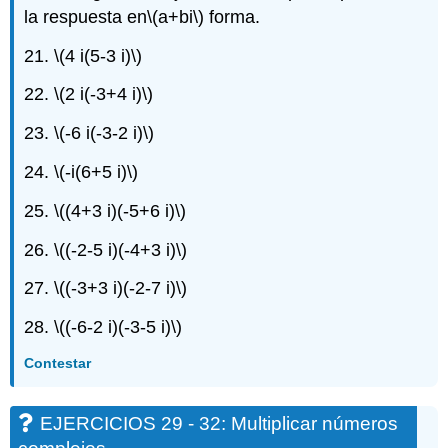
68:
la respuesta en
\(a+bi\)
forma.
Simplificar
Poderes
21.
\(4 i(5-3 i)\)
de\
(i\)
22.
\(2 i(-3+4 i)\)
EJERCICIOS
69
23.
\(-6 i(-3-2 i)\)
-
72:
24.
\(-i(6+5 i)\)
Ejercicios
de
25.
\((4+3 i)(-5+6 i)\)
escritura
26.
\((-2-5 i)(-4+3 i)\)
Autocomprobación
27.
\((-3+3 i)(-2-7 i)\)
28.
\((-6-2 i)(-3-5 i)\)
Contestar
EJERCICIOS 29 - 32: Multiplicar números