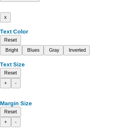
x
Text Color
Reset
Bright
Blues
Gray
Inverted
Text Size
Reset
+
-
Margin Size
Reset
+
-