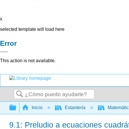
x
selected template will load here
Error
This action is not available.
Buscar
Expandir/contraer jerarquía global
Inicio
Estantería
Matemáti
9.1: Preludio a ecuaciones cuadrá