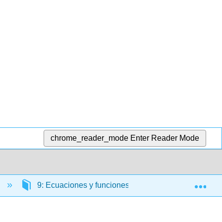
chrome_reader_mode
Enter Reader Mode
Exp
)
9: Ecuaciones y funciones cuadráticas
9.1