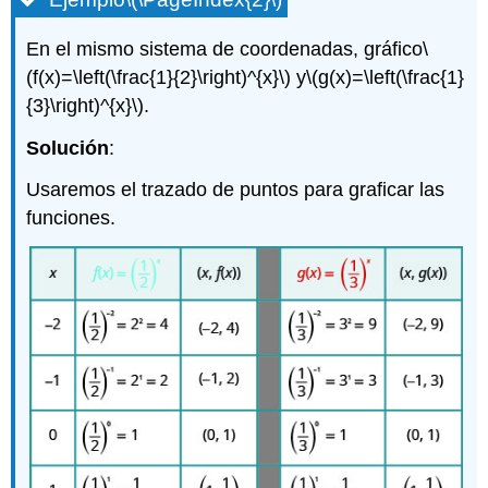
En el mismo sistema de coordenadas, gráfico
\
(f(x)=\left(\frac{1}{2}\right)^{x}\)
y
\(g(x)=\left(\frac{1}
{3}\right)^{x}\)
.
Solución
:
Usaremos el trazado de puntos para graficar las
funciones.