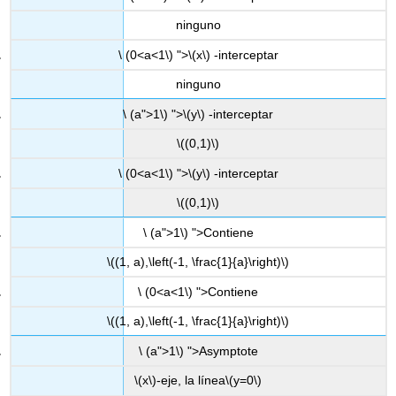
ninguno
\ (0<a<1\) ">
\(x\)
-interceptar
ninguno
\ (a">1\) ">
\(y\)
-interceptar
\((0,1)\)
\ (0<a<1\) ">
\(y\)
-interceptar
\((0,1)\)
\ (a">1\) ">Contiene
\((1, a),\left(-1, \frac{1}{a}\right)\)
\ (0<a<1\) ">Contiene
\((1, a),\left(-1, \frac{1}{a}\right)\)
\ (a">1\) ">Asymptote
\(x\)
-eje, la línea
\(y=0\)