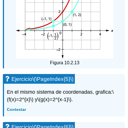
Figura 10.2.13
Ejercicio
\(\PageIndex{5}\)
En el mismo sistema de coordenadas, grafica:
\
(f(x)=2^{x}\)
y
\(g(x)=2^{x-1}\)
.
Contestar
Ejercicio
\(\PageIndex{6}\)