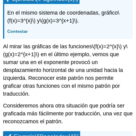
En el mismo sistema de coordenadas, gráfico
\
(f(x)=3^{x}\)
y
\(g(x)=3^{x+1}\)
.
Contestar
Al mirar las gráficas de las funciones
\(f(x)=2^{x}\)
y
\
(g(x)=2^{x+1}\)
en el último ejemplo, vemos que
sumar una en el exponente provocó un
desplazamiento horizontal de una unidad hacia la
izquierda. Reconocer este patrón nos permite
graficar otras funciones con el mismo patrón por
traducción.
Consideremos ahora otra situación que podría ser
graficada más fácilmente por traducción, una vez que
reconozcamos el patrón.