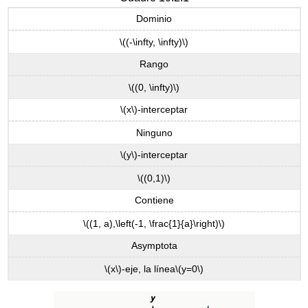
Dominio
\((-\infty, \infty)\)
Rango
\((0, \infty)\)
\(x\)
-interceptar
Ninguno
\(y\)
-interceptar
\((0,1)\)
Contiene
\((1, a),\left(-1, \frac{1}{a}\right)\)
Asymptota
\(x\)
-eje, la línea
\(y=0\)