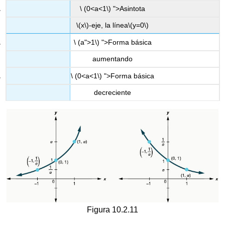
\ (0<a<1\) ">Asintota
\(x\)
-eje, la línea
\(y=0\)
\ (a">1\) ">Forma básica
aumentando
\ (0<a<1\) ">Forma básica
decreciente
Figura 10.2.11