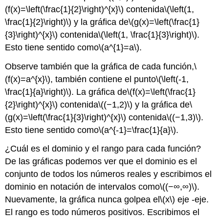
(f(x)=\left(\frac{1}{2}\right)^{x}\)
contenida
\(\left(1,
\frac{1}{2}\right)\)
y la gráfica de
\(g(x)=\left(\frac{1}
{3}\right)^{x}\)
contenida
\(\left(1, \frac{1}{3}\right)\)
.
Esto tiene sentido como
\(a^{1}=a\)
.
Observe también que la gráfica de cada función,
\
(f(x)=a^{x}\)
, también contiene el punto
\(\left(-1,
\frac{1}{a}\right)\)
. La gráfica de
\(f(x)=\left(\frac{1}
{2}\right)^{x}\)
contenida
\((−1,2)\)
y la gráfica de
\
(g(x)=\left(\frac{1}{3}\right)^{x}\)
contenida
\((−1,3)\)
.
Esto tiene sentido como
\(a^{-1}=\frac{1}{a}\)
.
¿Cuál es el dominio y el rango para cada función?
De las gráficas podemos ver que el dominio es el
conjunto de todos los números reales y escribimos el
dominio en notación de intervalos como
\((−∞,∞)\)
.
Nuevamente, la gráfica nunca golpea el
\(x\)
eje -eje.
El rango es todo números positivos. Escribimos el