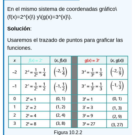
En el mismo sistema de coordenadas gráfico
\
(f(x)=2^{x}\)
y
\(g(x)=3^{x}\)
.
Solución
:
Usaremos el trazado de puntos para graficar las
funciones.
Figura 10.2.2