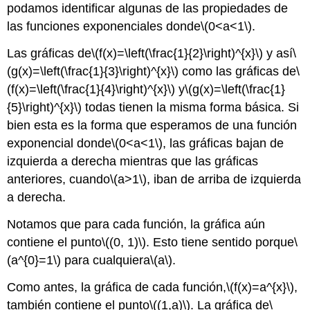
podamos identificar algunas de las propiedades de
las funciones exponenciales donde
\(0<a<1\)
.
Las gráficas de
\(f(x)=\left(\frac{1}{2}\right)^{x}\)
y así
\
(g(x)=\left(\frac{1}{3}\right)^{x}\)
como las gráficas de
\
(f(x)=\left(\frac{1}{4}\right)^{x}\)
y
\(g(x)=\left(\frac{1}
{5}\right)^{x}\)
todas tienen la misma forma básica. Si
bien esta es la forma que esperamos de una función
exponencial donde
\(0<a<1\)
, las gráficas bajan de
izquierda a derecha mientras que las gráficas
anteriores, cuando
\(a>1\)
, iban de arriba de izquierda
a derecha.
Notamos que para cada función, la gráfica aún
contiene el punto
\((0, 1)\)
. Esto tiene sentido porque
\
(a^{0}=1\)
para cualquiera
\(a\)
.
Como antes, la gráfica de cada función,
\(f(x)=a^{x}\)
,
también contiene el punto
\((1,a)\)
. La gráfica de
\