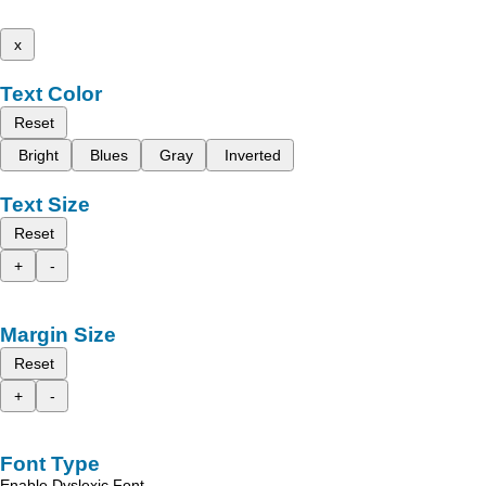
x
Text Color
Reset
Bright
Blues
Gray
Inverted
Text Size
Reset
+
-
Margin Size
Reset
+
-
Font Type
Enable Dyslexic Font