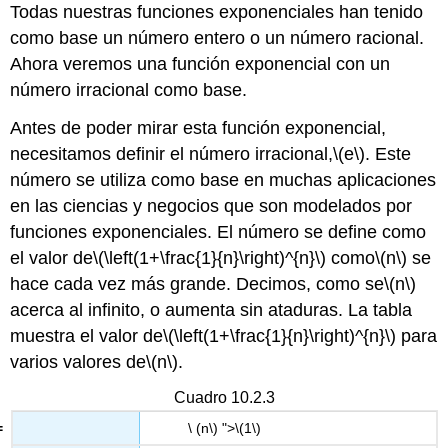
Todas nuestras funciones exponenciales han tenido
como base un número entero o un número racional.
Ahora veremos una función exponencial con un
número irracional como base.
Antes de poder mirar esta función exponencial,
necesitamos definir el número irracional,
\(e\)
. Este
número se utiliza como base en muchas aplicaciones
en las ciencias y negocios que son modelados por
funciones exponenciales. El número se define como
el valor de
\(\left(1+\frac{1}{n}\right)^{n}\)
como
\(n\)
se
hace cada vez más grande. Decimos, como se
\(n\)
acerca al infinito, o aumenta sin ataduras. La tabla
muestra el valor de
\(\left(1+\frac{1}{n}\right)^{n}\)
para
varios valores de
\(n\)
.
Cuadro 10.2.3
\ (n\) ">
\(1\)