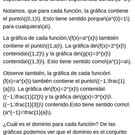
Notamos, que para cada función, la gráfica contiene
el punto
\((0,1)\)
. Esto tiene sentido porque
\(a^{0}=1\)
para cualquiera
\(a\)
.
La gráfica de cada función,
\(f(x)=a^{x}\)
también
contiene el punto
\((1,a)\)
. La gráfica de
\(f(x)=2^{x}\)
contenida
\((1,2)\)
y la gráfica de
\(g(x)=3^{x}\)
contenida
\((1,3)\)
. Esto tiene sentido como
\(a^{1}=a\)
.
Observe también, la gráfica de cada función
\
(f(x)=a^{x}\)
también contiene el punto
\((−1,\frac{1}
{a})\)
. La gráfica de
\(f(x)=2^{x}\)
contenida
\
((−1,\frac{1}{2})\)
y la gráfica de
\(g(x)=3^{x}\)
\
((−1,\frac{1}{3})\)
contenido.Esto tiene sentido como
\
(a^{−1}=\frac{1}{a}\)
.
¿Cuál es el dominio para cada función? De las
gráficas podemos ver que el dominio es el conjunto