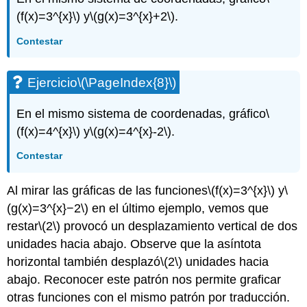
(f(x)=3^{x}\)
y
\(g(x)=3^{x}+2\)
.
Contestar
Ejercicio
\(\PageIndex{8}\)
En el mismo sistema de coordenadas, gráfico
\
(f(x)=4^{x}\)
y
\(g(x)=4^{x}-2\)
.
Contestar
Al mirar las gráficas de las funciones
\(f(x)=3^{x}\)
y
\
(g(x)=3^{x}−2\)
en el último ejemplo, vemos que
restar
\(2\)
provocó un desplazamiento vertical de dos
unidades hacia abajo. Observe que la asíntota
horizontal también desplazó
\(2\)
unidades hacia
abajo. Reconocer este patrón nos permite graficar
otras funciones con el mismo patrón por traducción.