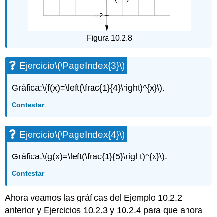
Figura 10.2.8
Ejercicio
\(\PageIndex{3}\)
Gráfica:
\(f(x)=\left(\frac{1}{4}\right)^{x}\)
.
Contestar
Ejercicio
\(\PageIndex{4}\)
Gráfica:
\(g(x)=\left(\frac{1}{5}\right)^{x}\)
.
Contestar
Ahora veamos las gráficas del Ejemplo 10.2.2
anterior y Ejercicios 10.2.3 y 10.2.4 para que ahora