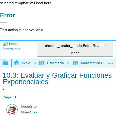
selected template will load here
Error
This action is not available.
chrome_reader_mode
Enter Reader
Mode
Expandir/contraer jerarquía global
Inicio
Estantería
Matemáticas
10.3: Evaluar y Graficar Funciones
Exponenciales
Page ID
OpenStax
OpenStax