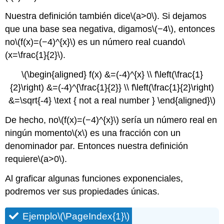
Nuestra definición también dice
\(a>0\)
. Si dejamos
que una base sea negativa, digamos
\(−4\)
, entonces
no
\(f(x)=(−4)^{x}\)
es un número real cuando
\
(x=\frac{1}{2}\)
.
\(\begin{aligned} f(x) &=(-4)^{x} \\ f\left(\frac{1}
{2}\right) &=(-4)^{\frac{1}{2}} \\ f\left(\frac{1}{2}\right)
&=\sqrt{-4} \text { not a real number } \end{aligned}\)
De hecho, no
\(f(x)=(−4)^{x}\)
sería un número real en
ningún momento
\(x\)
es una fracción con un
denominador par. Entonces nuestra definición
requiere
\(a>0\)
.
Al graficar algunas funciones exponenciales,
podremos ver sus propiedades únicas.
Ejemplo
\(\PageIndex{1}\)