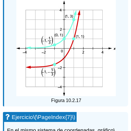
Figura 10.2.17
Ejercicio
\(\PageIndex{7}\)
En el mismo sistema de coordenadas, gráfico
\