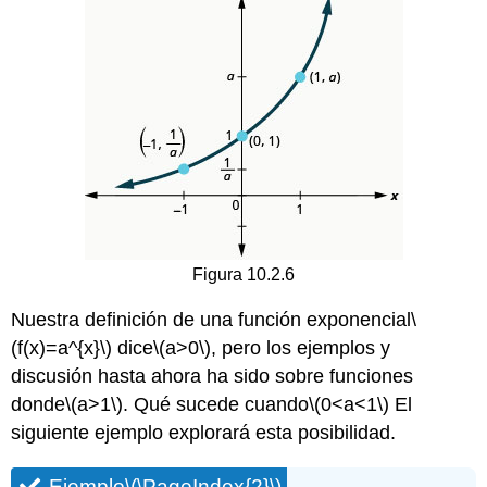
Figura 10.2.6
Nuestra definición de una función exponencial
\
(f(x)=a^{x}\)
dice
\(a>0\)
, pero los ejemplos y
discusión hasta ahora ha sido sobre funciones
donde
\(a>1\)
. Qué sucede cuando
\(0<a<1\)
El
siguiente ejemplo explorará esta posibilidad.
Ejemplo
\(\PageIndex{2}\)