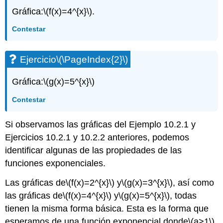
Gráfica:
\(f(x)=4^{x}\)
.
Contestar
Ejercicio
\(\PageIndex{2}\)
Gráfica:
\(g(x)=5^{x}\)
Contestar
Si observamos las gráficas del Ejemplo 10.2.1 y
Ejercicios 10.2.1 y 10.2.2 anteriores, podemos
identificar algunas de las propiedades de las
funciones exponenciales.
Las gráficas de
\(f(x)=2^{x}\)
y
\(g(x)=3^{x}\)
, así como
las gráficas de
\(f(x)=4^{x}\)
y
\(g(x)=5^{x}\)
, todas
tienen la misma forma básica. Esta es la forma que
esperamos de una función exponencial donde
\(a>1\)
.