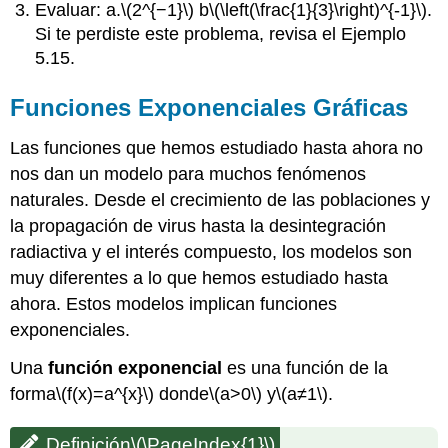
Evaluar: a.
\(2^{−1}\)
b
\(\left(\frac{1}{3}\right)^{-1}\)
.
Si te perdiste este problema, revisa el Ejemplo
5.15.
Funciones Exponenciales Gráficas
Las funciones que hemos estudiado hasta ahora no
nos dan un modelo para muchos fenómenos
naturales. Desde el crecimiento de las poblaciones y
la propagación de virus hasta la desintegración
radiactiva y el interés compuesto, los modelos son
muy diferentes a lo que hemos estudiado hasta
ahora. Estos modelos implican funciones
exponenciales.
Una
función exponencial
es una función de la
forma
\(f(x)=a^{x}\)
donde
\(a>0\)
y
\(a≠1\)
.
Definición
\(\PageIndex{1}\)