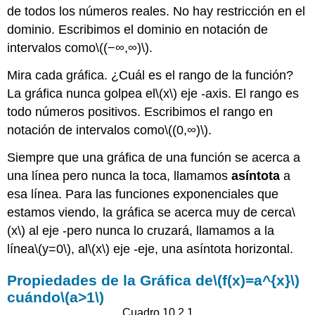
de todos los números reales. No hay restricción en el
dominio. Escribimos el dominio en notación de
intervalos como
\((−∞,∞)\)
.
Mira cada gráfica. ¿Cuál es el rango de la función?
La gráfica nunca golpea el
\(x\)
eje -axis. El rango es
todo números positivos. Escribimos el rango en
notación de intervalos como
\((0,∞)\)
.
Siempre que una gráfica de una función se acerca a
una línea pero nunca la toca, llamamos
asíntota
a
esa línea. Para las funciones exponenciales que
estamos viendo, la gráfica se acerca muy de cerca
\
(x\)
al eje -pero nunca lo cruzará, llamamos a la
línea
\(y=0\)
, al
\(x\)
eje -eje, una asíntota horizontal.
Propiedades de la Gráfica de
\(f(x)=a^{x}\)
cuándo
\(a>1\)
Cuadro 10.2.1