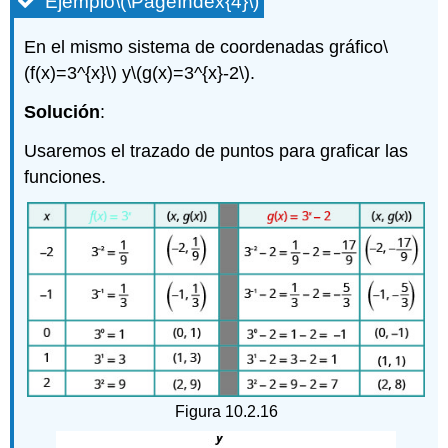
Ejemplo
\(\PageIndex{4}\)
En el mismo sistema de coordenadas gráfico
\
(f(x)=3^{x}\)
y
\(g(x)=3^{x}-2\)
.
Solución
:
Usaremos el trazado de puntos para graficar las
funciones.
Figura 10.2.16