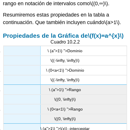
rango en notación de intervalos como
\((0,∞)\)
.
Resumiremos estas propiedades en la tabla a
continuación. Que también incluyen cuándo
\(a>1\)
.
Propiedades de la Gráfica de
\(f(x)=a^{x}\)
Cuadro 10.2.2
\ (a">1\) ">Dominio
\((-\infty, \infty)\)
\ (0<a<1\) ">Dominio
\((-\infty, \infty)\)
\ (a">1\) ">Rango
\((0, \infty)\)
\ (0<a<1\) ">Rango
\((0, \infty)\)
\ (a">1\) ">
\(x\)
-interceptar