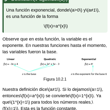
Una función exponencial, donde
\(a>0\)
y
\(a≠1\)
,
es una función de la forma
\(f(x)=a^{x}\)
Observe que en esta función, la variable es el
exponente. En nuestras funciones hasta el momento,
las variables fueron la base.
Figura 10.2.1
Nuestra definición dice
\(a≠1\)
. Si lo dejamos
\(a=1\)
,
entonces
\(f(x)=a^{x}\)
se convierte
\(f(x)=1^{x}\)
. Ya
que
\(1^{x}=1\)
para todos los números reales,
\
(f(x)=1\)
. Esta es la función constante.