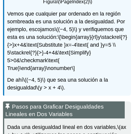
Figura
\(\PageIndex{2}\)
Vemos que cualquier par ordenado en la región
sombreada es una solución a la desigualdad. Por
ejemplo, escojamos
\((−4, 5)\)
y verifiquemos que
esta es una solución:
\[\begin{array}{rl}y\stackrel{?}
{>}x+4&\text{Substitute }x=-4\text{ and }y=5 \\
5\stackrel{?}{>}-4+4&\text{Simplify}
5>0&\checkmark\text{
True}\end{array}\nonumber\]
De ahí
\((−4, 5)\)
que sea una solución a la
desigualdad
\(y > x + 4\)
.
Pasos para Graficar Desigualdades
Lineales en Dos Variables
Dada una desigualdad lineal en dos variables,
\(ax