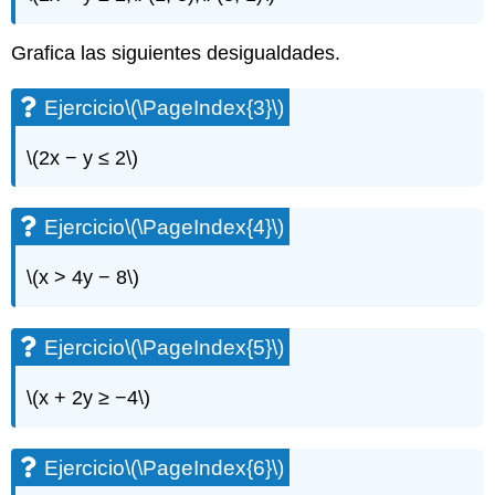
Grafica las siguientes desigualdades.
Ejercicio
\(\PageIndex{3}\)
\(2x − y ≤ 2\)
Ejercicio
\(\PageIndex{4}\)
\(x > 4y − 8\)
Ejercicio
\(\PageIndex{5}\)
\(x + 2y ≥ −4\)
Ejercicio
\(\PageIndex{6}\)