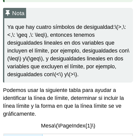
Nota
Ya que hay cuatro símbolos de desigualdad:
\(>,\:
<,\: \geq ,\: \leq\)
, entonces tenemos
desigualdades lineales en dos variables que
incluyen el límite, por ejemplo, desigualdades con
\
(\leq\)
y
\(\geq\)
, y desigualdades lineales en dos
variables que excluyen el límite, por ejemplo,
desigualdades con
\(<\)
y
\(>\)
.
Podemos usar la siguiente tabla para ayudar a
identificar la línea de límite, determinar si incluir la
línea límite y la forma en que la línea límite se ve
gráficamente.
Mesa
\(\PageIndex{1}\)