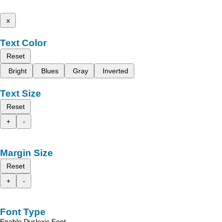
x
Text Color
Reset
Bright
Blues
Gray
Inverted
Text Size
Reset
+
-
Margin Size
Reset
+
-
Font Type
Enable Dyslexic Font