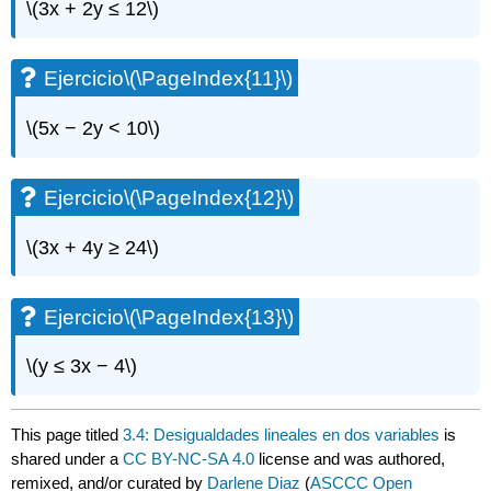
\(3x + 2y ≤ 12\)
Ejercicio
\(\PageIndex{11}\)
\(5x − 2y < 10\)
Ejercicio
\(\PageIndex{12}\)
\(3x + 4y ≥ 24\)
Ejercicio
\(\PageIndex{13}\)
\(y ≤ 3x − 4\)
This page titled
3.4: Desigualdades lineales en dos variables
is
shared under a
CC BY-NC-SA 4.0
license and was authored,
remixed, and/or curated by
Darlene Diaz
(
ASCCC Open