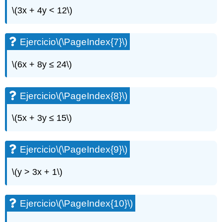
\(3x + 4y < 12\)
Ejercicio
\(\PageIndex{7}\)
\(6x + 8y ≤ 24\)
Ejercicio
\(\PageIndex{8}\)
\(5x + 3y ≤ 15\)
Ejercicio
\(\PageIndex{9}\)
\(y > 3x + 1\)
Ejercicio
\(\PageIndex{10}\)