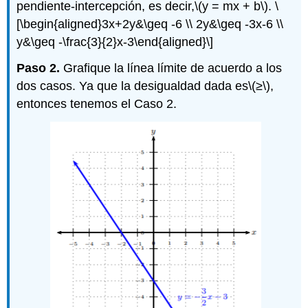
pendiente-intercepción, es decir,
\(y = mx + b\)
.
\
[\begin{aligned}3x+2y&\geq -6 \\ 2y&\geq -3x-6 \\
y&\geq -\frac{3}{2}x-3\end{aligned}\]
Paso 2.
Grafique la línea límite de acuerdo a los
dos casos. Ya que la desigualdad dada es
\(≥\)
,
entonces tenemos el Caso 2.