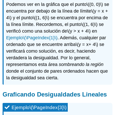
Podemos ver en la gráfica que el punto
\((0, 0)\)
se
encuentra por debajo de la línea de límite
\(y = x +
4\)
y el punto
\((1, 6)\)
se encuentra por encima de
la línea límite. Recordemos, el punto
\((1, 6)\)
se
verificó como una solución de
\(y > x + 4\)
en
Ejemplo
\(\PageIndex{1}\)
. Además, cualquier par
ordenado que se encuentre arriba
\(y = x+ 4\)
se
verificará como solución, es decir, haciendo
verdadera la desigualdad. Por lo general,
representamos esta área
sombreando la región
donde el conjunto de pares ordenados hacen que
la desigualdad sea cierta.
Graficando Desigualdades Lineales
Ejemplo
\(\PageIndex{3}\)