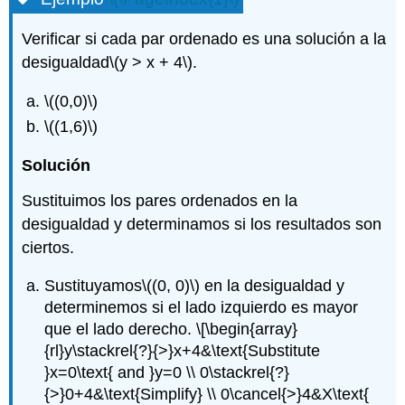
Verificar si cada par ordenado es una solución a la
desigualdad
\(y > x + 4\)
.
\((0,0)\)
\((1,6)\)
Solución
Sustituimos los pares ordenados en la
desigualdad y determinamos si los resultados son
ciertos.
Sustituyamos
\((0, 0)\)
en la desigualdad y
determinemos si el lado izquierdo es mayor
que el lado derecho.
\[\begin{array}
{rl}y\stackrel{?}{>}x+4&\text{Substitute
}x=0\text{ and }y=0 \\ 0\stackrel{?}
{>}0+4&\text{Simplify} \\ 0\cancel{>}4&X\text{