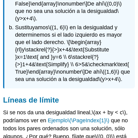
False}\end{array}\nonumber\]
De ahí
\((0,0)\)
que no sea una solución a la desigualdad
\
(y>x+4\)
.
Sustituyamos
\((1, 6)\)
en la desigualdad y
determinemos si el lado izquierdo es mayor
que el lado derecho.
\[\begin{array}
{rl}y\stackrel{?}{>}x+4&\text{Substitute
}x=1\text{ and }y=6 \\ 6\stackrel{?}
{>}1+4&\text{Simplify} \\ 6>5&\checkmark\text{
True}\end{array}\nonumber\]
De ahí
\((1,6)\)
que
sea una solución a la desigualdad
\(y>x+4\)
.
Líneas de límite
Si se nos da una desigualdad lineal,
\(ax + by < c\)
,
podríamos ver en
Ejemplo
\(\PageIndex{1}\)
que no
todos los pares ordenados son una solución, sólo
algunos. ¿Por qué? Bueno, fíjate que
\((0, 0)\)
está