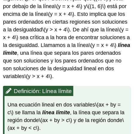
por debajo de la línea
\(y = x + 4\)
y
\((1, 6)\)
está por
encima de la línea
\(y = x + 4\)
. Esto implica que los
pares ordenados en ciertas regiones son soluciones
a la desigualdad
\(y > x + 4\)
. De ahí que la línea
\(y =
x + 4\)
sea crítica a la hora de encontrar soluciones a
la desigualdad. Llamamos a la línea
\(y = x + 4\)
línea
límite
, una línea que separa los pares ordenados
que son soluciones y los pares ordenados que no
son soluciones de la desigualdad lineal en dos
variables
\(y > x + 4\)
.
Definición: Línea límite
Una ecuación lineal en dos variables
\(ax + by =
c\)
se llama la
línea límite
, la línea que separa la
región donde
\(ax + by > c\)
y de la región donde
\
(ax + by < c\)
.