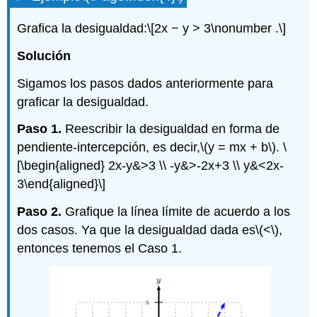
Grafica la desigualdad:
\[2x − y > 3\nonumber .\]
Solución
Sigamos los pasos dados anteriormente para
graficar la desigualdad.
Paso 1.
Reescribir la desigualdad en forma de
pendiente-intercepción, es decir,
\(y = mx + b\)
.
\
[\begin{aligned} 2x-y&>3 \\ -y&>-2x+3 \\ y&<2x-
3\end{aligned}\]
Paso 2.
Grafique la línea límite de acuerdo a los
dos casos. Ya que la desigualdad dada es
\(<\)
,
entonces tenemos el Caso 1.