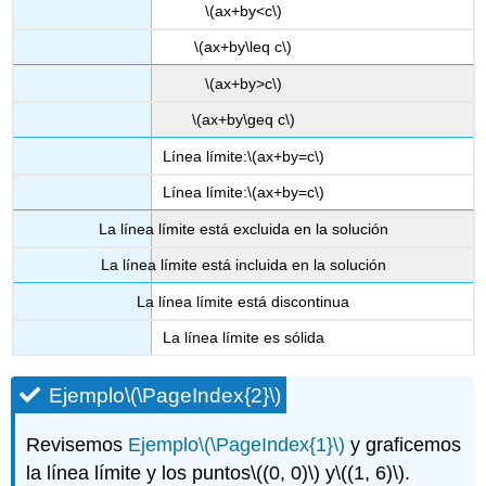
\(ax+by<c\)
\(ax+by\leq c\)
\(ax+by>c\)
\(ax+by\geq c\)
Línea límite:
\(ax+by=c\)
Línea límite:
\(ax+by=c\)
La línea límite está excluida en la solución
La línea límite está incluida en la solución
La línea límite está discontinua
La línea límite es sólida
Ejemplo
\(\PageIndex{2}\)
Revisemos
Ejemplo
\(\PageIndex{1}\)
y graficemos
la línea límite y los puntos
\((0, 0)\)
y
\((1, 6)\)
.