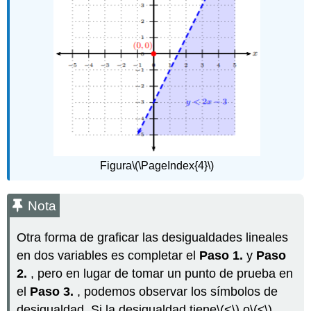
Figura
\(\PageIndex{4}\)
Nota
Otra forma de graficar las desigualdades lineales
en dos variables es completar el
Paso 1.
y
Paso
2.
, pero en lugar de tomar un punto de prueba en
el
Paso 3.
, podemos observar los símbolos de
desigualdad. Si la desigualdad tiene
\(<\)
o
\(≤\)
,