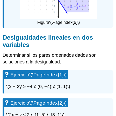
Figura
\(\PageIndex{6}\)
Desigualdades lineales en dos
variables
Determinar si los pares ordenados dados son
soluciones a la desigualdad.
Ejercicio
\(\PageIndex{1}\)
\(x + 2y ≥ −4;\: (0, −4);\: (1, 1)\)
Ejercicio
\(\PageIndex{2}\)
\(2x − y ≤ 2;\: (1, 5);\: (3, 1)\)