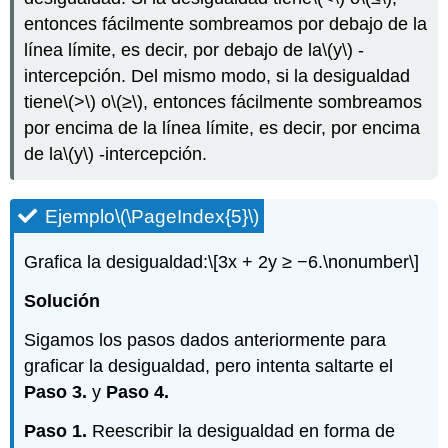
entonces fácilmente sombreamos por debajo de la
línea límite, es decir, por debajo de la
\(y\)
-
intercepción. Del mismo modo, si la desigualdad
tiene
\(>\)
o
\(≥\)
, entonces fácilmente sombreamos
por encima de la línea límite, es decir, por encima
de la
\(y\)
-intercepción.
Ejemplo
\(\PageIndex{5}\)
Grafica la desigualdad:
\[3x + 2y ≥ −6.\nonumber\]
Solución
Sigamos los pasos dados anteriormente para
graficar la desigualdad, pero intenta saltarte el
Paso 3.
y
Paso 4.
Paso 1.
Reescribir la desigualdad en forma de