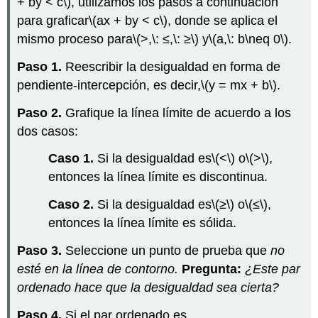
+ by < c\)
, utilizamos los pasos a continuación
para graficar
\(ax + by < c\)
, donde se aplica el
mismo proceso para
\(>,\: ≤,\: ≥\)
y
\(a,\: b\neq 0\)
.
Paso 1.
Reescribir la desigualdad en forma de
pendiente-intercepción, es decir,
\(y = mx + b\)
.
Paso 2.
Grafique la línea límite de acuerdo a los
dos casos:
Caso 1.
Si la desigualdad es
\(<\)
o
\(>\)
,
entonces la línea límite es discontinua.
Caso 2.
Si la desigualdad es
\(≥\)
o
\(≤\)
,
entonces la línea límite es sólida.
Paso 3.
Seleccione un punto de prueba que
no
esté en la línea de contorno.
Pregunta:
¿Este par
ordenado hace que la desigualdad sea cierta?
Paso 4.
Si el par ordenado es