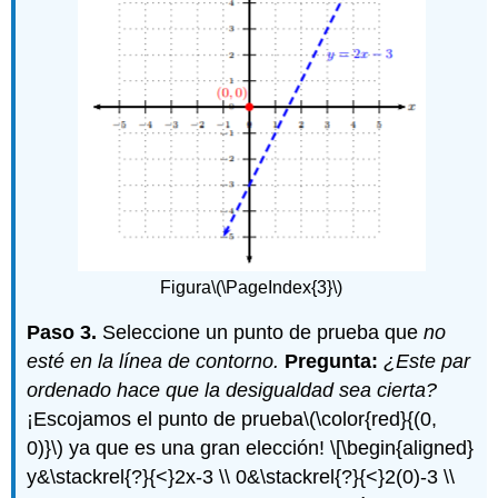
Figura
\(\PageIndex{3}\)
Paso 3.
Seleccione un punto de prueba que
no
esté en la línea de contorno.
Pregunta:
¿Este par
ordenado hace que la desigualdad sea cierta?
¡Escojamos el punto de prueba
\(\color{red}{(0,
0)}\)
ya que es una gran elección!
\[\begin{aligned}
y&\stackrel{?}{<}2x-3 \\ 0&\stackrel{?}{<}2(0)-3 \\