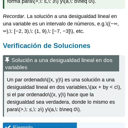
forma para
\(>,\: ≤,\: ≥\)
y
\(a,\: b\neq 0\)
.
Recordar
. La solución a una desigualdad lineal en
una variable es un intervalo de números, e.g.
\((−∞,
∞),\: [−2, 3),\: (1, 9),\: [−7, −3]\)
, etc.
Verificación de Soluciones
Solución a una desigualdad lineal en dos
variables
Un par ordenado
\((x, y)\)
es una solución a una
desigualdad lineal en dos variables,
\(ax + by < c\)
,
si el par ordenado
\((x, y)\)
hace que la
desigualdad sea verdadera, donde lo mismo es
para
\(>,\: ≤,\: ≥\)
y
\(a,\: b\neq 0\)
.
Ejemplo
\(\PageIndex{1}\)