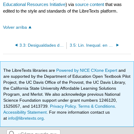
Educational Resources Initiative
) via
source content
that was
edited to the style and standards of the LibreTexts platform.
Volver arriba
3.3: Desigualdades de valor absoluto
3.5: Lin. Inequal. en Uno y Dos Var.- Respuestas a los Ejercicios de Tareas
The LibreTexts libraries are
Powered by NICE CXone Expert
and
are supported by the Department of Education Open Textbook Pilot
Project, the UC Davis Office of the Provost, the UC Davis Library,
the California State University Affordable Learning Solutions
Program, and Merlot. We also acknowledge previous National
Science Foundation support under grant numbers 1246120,
1525057, and 1413739.
Privacy Policy
.
Terms & Conditions
.
Accessibility Statement
. For more information contact us
at
info@libretexts.org
.