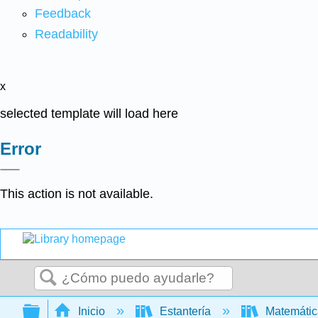
Feedback
Readability
x
selected template will load here
Error
This action is not available.
Buscar
Expandir/contraer jerarquía global
Inicio
Estantería
Matemáti