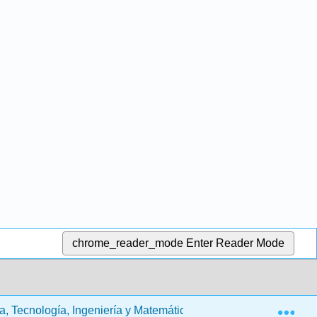
chrome_reader_mode
Enter Reader Mode
Exp
a, Tecnología, Ingeniería y Matemáticas (Díaz)
9: Ecu