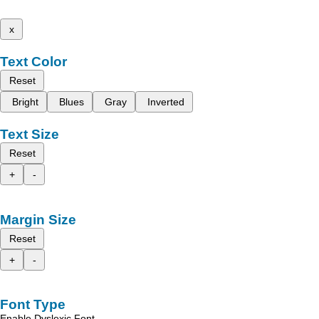
x
Text Color
Reset
Bright
Blues
Gray
Inverted
Text Size
Reset
+
-
Margin Size
Reset
+
-
Font Type
Enable Dyslexic Font