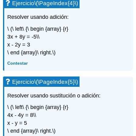
Ejercicio
\(\PageIndex{4}\)
Resolver usando adición:
\ (\ left\ {\ begin {array} {r}
3x + 8y = -5\\
x - 2y = 3
\ end {array}\ right.\)
Contestar
Ejercicio
\(\PageIndex{5}\)
Resolver usando sustitución o adición:
\ (\ left\ {\ begin {array} {r}
4x - 4y = 8\\
x - y = 5
\ end {array}\ right.\)