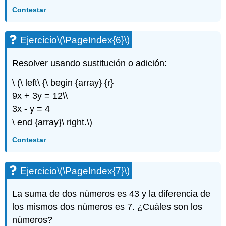
Contestar
Ejercicio
\(\PageIndex{6}\)
Resolver usando sustitución o adición:
\ (\ left\ {\ begin {array} {r}
9x + 3y = 12\\
3x - y = 4
\ end {array}\ right.\)
Contestar
Ejercicio
\(\PageIndex{7}\)
La suma de dos números es 43 y la diferencia de
los mismos dos números es 7. ¿Cuáles son los
números?