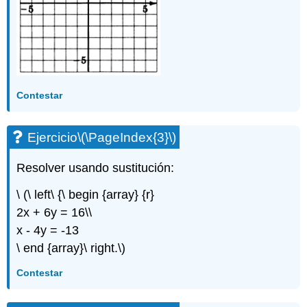
Contestar
Ejercicio
\(\PageIndex{3}\)
Resolver usando sustitución:
\ (\ left\ {\ begin {array} {r}
2x + 6y = 16\\
x - 4y = -13
\ end {array}\ right.\)
Contestar