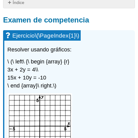
Índice
Examen
de
Examen de competencia
competencia
Ejercicio\
Ejercicio
\(\PageIndex{1}\)
(\PageIndex{1}\)
Ejercicio\
Resolver usando gráficos:
(\PageIndex{2}\)
Ejercicio\
\ (\ left\ {\ begin {array} {r}
(\PageIndex{3}\)
3x + 2y = 4\\
Ejercicio\
15x + 10y = -10
(\PageIndex{4}\)
\ end {array}\ right.\)
Ejercicio\
(\PageIndex{5}\)
Ejercicio\
(\PageIndex{6}\)
Ejercicio\
(\PageIndex{7}\)
Ejercicio\
(\PageIndex{8}\)