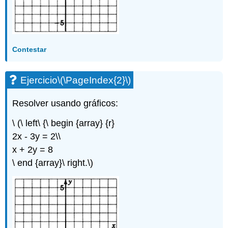
Ejercicio\
(\PageIndex{9}\)
Ejercicio\
(\PageIndex{10}\)
Contestar
Ejercicio
\(\PageIndex{2}\)
Resolver usando gráficos:
\ (\ left\ {\ begin {array} {r}
2x - 3y = 2\\
x + 2y = 8
\ end {array}\ right.\)