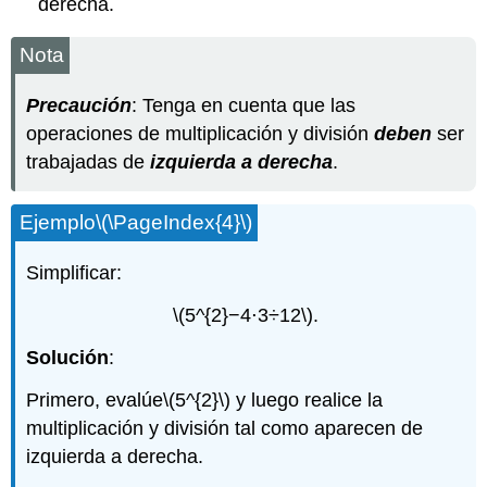
derecha.
Nota
Precaución
: Tenga en cuenta que las
operaciones de multiplicación y división
deben
ser
trabajadas de
izquierda a derecha
.
Ejemplo
\(\PageIndex{4}\)
Simplificar:
\(5^{2}−4⋅3÷12\)
.
Solución
:
Primero, evalúe
\(5^{2}\)
y luego realice la
multiplicación y división tal como aparecen de
izquierda a derecha.