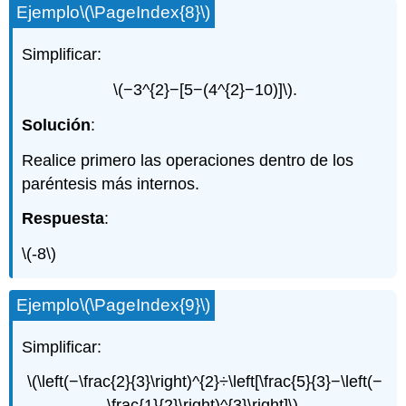
Ejemplo
\(\PageIndex{8}\)
Simplificar:
\(−3^{2}−[5−(4^{2}−10)]\)
.
Solución
:
Realice primero las operaciones dentro de los
paréntesis más internos.
Respuesta
:
\(-8\)
Ejemplo
\(\PageIndex{9}\)
Simplificar:
\(\left(−\frac{2}{3}\right)^{2}÷\left[\frac{5}{3}−\left(−
\frac{1}{2}\right)^{3}\right]\)
.