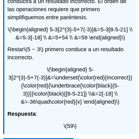
conducirá a un resultado incorrecto. El orden de
las operaciones requiere que primero
simplifiquemos entre paréntesis.
\(\begin{aligned} 5-3[2^{3}-5+7(-3)]&=5-3[8-5-21] \\
&=5-3[-18] \\ &=5+54 \\ &=59 \end{aligned}\)
Restar
\(5 − 3\)
primero conduce a un resultado
incorrecto.
\(\begin{aligned} 5-
3[2^{3}-5+7(-3)]&=\underset{\color{red}{Incorrect}}
{\color{red}{\underbrace{\color{black}{5-
3}}}}\color{black}{[8-5-21]} \\&=2[-18] \\
&=-36\quad\color{red}{x} \end{aligned}\)
Respuesta
:
\(59\)