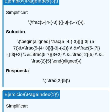
Ejemplo
\(\PageIndex{3}\)
Simplificar:
\(\frac{5-|4-(-3)|}{|-3|-(5-7)}\)
.
Solución
:
\(\begin{aligned} \frac{5-|4-(-3)|}{|-3|-(5-
7)}&=\frac{5-|4+3|}{|-3|-(-2)} \\ &=\frac{5-|7|}
{|-3|+2} \\ &=\frac{5-7}{3+2} \\ &=\frac{-2}{5} \\ &=-
\frac{2}{5} \end{aligned}\)
Respuesta
:
\(-\frac{2}{5}\)
Ejercicio
\(\PageIndex{1}\)
Simplificar: