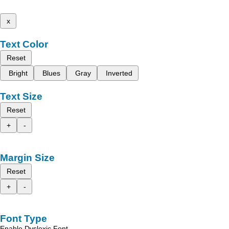
x
Text Color
Reset
Bright
Blues
Gray
Inverted
Text Size
Reset
+
-
Margin Size
Reset
+
-
Font Type
Enable Dyslexic Font