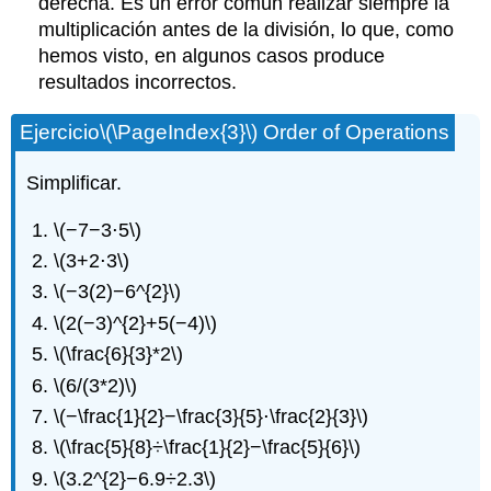
derecha. Es un error común realizar siempre la
multiplicación antes de la división, lo que, como
hemos visto, en algunos casos produce
resultados incorrectos.
Ejercicio
\(\PageIndex{3}\)
Order of Operations
Simplificar.
\(−7−3⋅5\)
\(3+2⋅3\)
\(−3(2)−6^{2}\)
\(2(−3)^{2}+5(−4)\)
\(\frac{6}{3}*2\)
\(6/(3*2)\)
\(−\frac{1}{2}−\frac{3}{5}⋅\frac{2}{3}\)
\(\frac{5}{8}÷\frac{1}{2}−\frac{5}{6}\)
\(3.2^{2}−6.9÷2.3\)