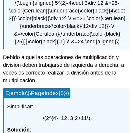
\(\begin{aligned} 5^{2}-4\cdot 3\div 12 &=25-
\color{Cerulean}{\underbrace{\color{black}{4\cdot
3}}} \color{black}{\div 12} \\ &=25-\color{Cerulean}
{\underbrace{\color{black}{12\div 12}}} \\
&=\color{Cerulean}{\underbrace{\color{black}
{25}}}\color{black}{-1} \\ &=24 \end{aligned}\)
Debido a que las operaciones de multiplicación y
división deben trabajarse de izquierda a derecha, a
veces es correcto realizar la división antes de la
multiplicación.
Ejemplo
\(\PageIndex{5}\)
Simplificar:
\(2^{4}−12÷3⋅2+11\)
.
Solución
: