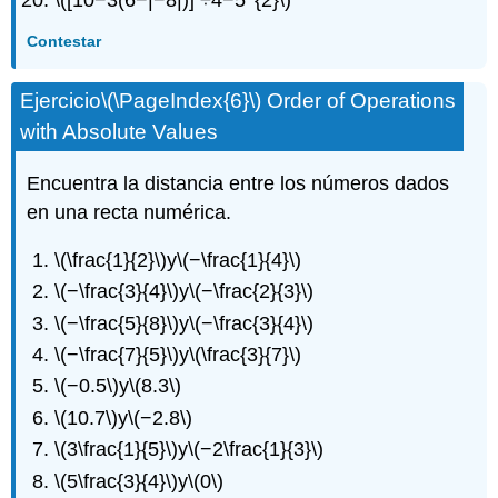
Contestar
Ejercicio
\(\PageIndex{6}\)
Order of Operations
with Absolute Values
Encuentra la distancia entre los números dados
en una recta numérica.
\(\frac{1}{2}\)
y
\(−\frac{1}{4}\)
\(−\frac{3}{4}\)
y
\(−\frac{2}{3}\)
\(−\frac{5}{8}\)
y
\(−\frac{3}{4}\)
\(−\frac{7}{5}\)
y
\(\frac{3}{7}\)
\(−0.5\)
y
\(8.3\)
\(10.7\)
y
\(−2.8\)
\(3\frac{1}{5}\)
y
\(−2\frac{1}{3}\)
\(5\frac{3}{4}\)
y
\(0\)