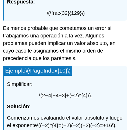
Respuesta
:
\(\frac{32}{129}\)
Es menos probable que cometamos un error si
trabajamos una operación a la vez. Algunos
problemas pueden implicar un valor absoluto, en
cuyo caso le asignamos el mismo orden de
precedencia que los paréntesis.
Ejemplo
\(\PageIndex{10}\)
Simplificar:
\(2−4|−4−3|+(−2)^{4}\)
.
Solución
:
Comenzamos evaluando el valor absoluto y luego
el exponente
\((−2)^{4}=(−2)(−2)(−2)(−2)=+16\)
.