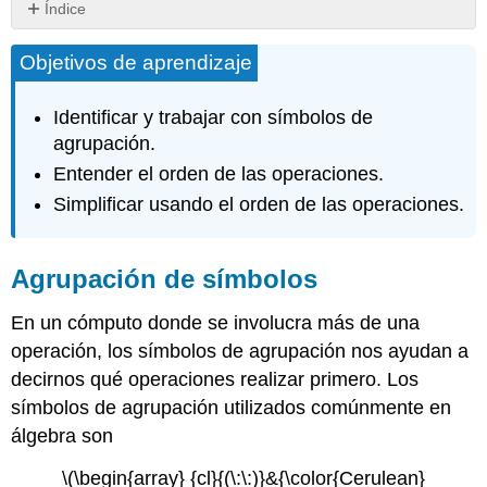
Índice
Agrupación
Objetivos de aprendizaje
de
símbolos
Orden
Identificar y trabajar con símbolos de
de
agrupación.
Operaciones
Entender el orden de las operaciones.
Claves
para
Simplificar usando el orden de las operaciones.
llevar
Agrupación de símbolos
En un cómputo donde se involucra más de una
operación, los símbolos de agrupación nos ayudan a
decirnos qué operaciones realizar primero. Los
símbolos de agrupación utilizados comúnmente en
álgebra son
\(\begin{array} {cl}{(\:\:)}&{\color{Cerulean}