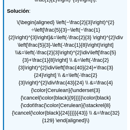
Solución
:
\(\begin{aligned} \left(−\frac{2}{3}\right)^{2}
÷\left[\frac{5}{3}−\left(−\frac{1}
{2}\right)^{3}\right]&=\left(-\frac{2}{3} \right)^{2}\div
\left[\frac{5}{3}-\left(-\frac{1}{8}\right)\right]
\\&=\left(-\frac{2}{3}\right)^{2}\div\left[\frac{5}
{3}+\frac{1}{8}\right] \\ &=\left(-\frac{2}
{3}\right)^{2}\div\left[\frac{40}{24}+\frac{3}
{24}\right] \\ &=\left(-\frac{2}
{3}\right)^{2}\div\frac{43}{24} \\ &=\frac{4}
{\color{Cerulean}{\underset{3}
{\cancel{\color{black}{9}}}}}\color{black}
{\cdot\frac{\color{Cerulean}{\stackrel{8}
{\cancel{\color{black}{24}}}}}{43}} \\ &=\frac{32}
{129} \end{aligned}\)