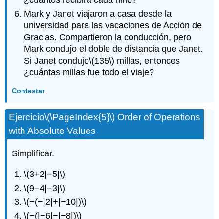
Mark y Janet viajaron a casa desde la
universidad para las vacaciones de Acción de
Gracias. Compartieron la conducción, pero
Mark condujo el doble de distancia que Janet.
Si Janet condujo
\(135\)
millas, entonces
¿cuántas millas fue todo el viaje?
Contestar
Ejercicio
\(\PageIndex{5}\)
Order of Operations
with Absolute Values
Simplificar.
\(3+2|−5|\)
\(9−4|−3|\)
\(−(−|2|+|−10|)\)
\(−(|−6|−|−8|)\)