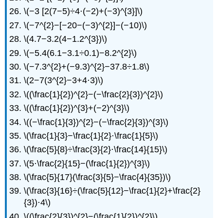
\(−3 [2(7−5)÷4⋅(−2)+(−3)^{3}]\)
\(−7^{2}−[−20−(−3)^{2}]−(−10)\)
\(4.7−3.2(4−1.2^{3})\)
\(−5.4(6.1−3.1÷0.1)−8.2^{2}\)
\(−7.3^{2}+(−9.3)^{2}−37.8÷1.8\)
\(2−7(3^{2}−3+4⋅3)\)
\((\frac{1}{2})^{2}−(−\frac{2}{3})^{2}\)
\((\frac{1}{2})^{3}+(−2)^{3}\)
\((−\frac{1}{3})^{2}−(−\frac{2}{3})^{3}\)
\(\frac{1}{3}−\frac{1}{2}⋅\frac{1}{5}\)
\(\frac{5}{8}÷\frac{3}{2}⋅\frac{14}{15}\)
\(5⋅\frac{2}{15}−(\frac{1}{2})^{3}\)
\(\frac{5}{17}(\frac{3}{5}−\frac{4}{35})\)
\(\frac{3}{16}÷(\frac{5}{12}−\frac{1}{2}+\frac{2}
{3})⋅4\)
\((\frac{2}{3})^{2}−(\frac{1}{2})^{2}\)