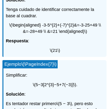
Tenga cuidado de identificar correctamente la
base al cuadrar.
\(\begin{aligned} -3-5^{2}+(-7)^{2}&=-3-25+49 \\
&=-28+49 \\ &=21 \end{aligned}\)
Respuesta
:
\(21\)
Ejemplo
\(\PageIndex{7}\)
Simplificar:
\(5−3[2^{3}−5+7(−3)]\)
.
Solución
:
Es tentador restar primero
\(5 − 3\)
, pero esto