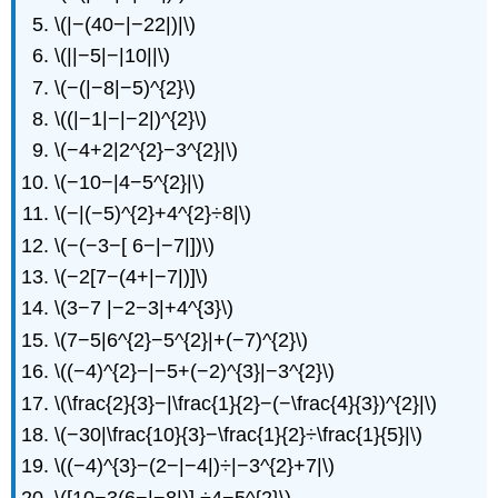
\(|−(40−|−22|)|\)
\(||−5|−|10||\)
\(−(|−8|−5)^{2}\)
\((|−1|−|−2|)^{2}\)
\(−4+2|2^{2}−3^{2}|\)
\(−10−|4−5^{2}|\)
\(−|(−5)^{2}+4^{2}÷8|\)
\(−(−3−[ 6−|−7|])\)
\(−2[7−(4+|−7|)]\)
\(3−7 |−2−3|+4^{3}\)
\(7−5|6^{2}−5^{2}|+(−7)^{2}\)
\((−4)^{2}−|−5+(−2)^{3}|−3^{2}\)
\(\frac{2}{3}−|\frac{1}{2}−(−\frac{4}{3})^{2}|\)
\(−30|\frac{10}{3}−\frac{1}{2}÷\frac{1}{5}|\)
\((−4)^{3}−(2−|−4|)÷|−3^{2}+7|\)
\([10−3(6−|−8|)] ÷4−5^{2}\)