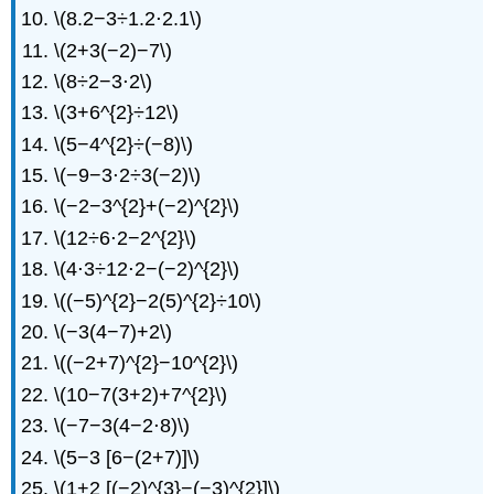
\(8.2−3÷1.2⋅2.1\)
\(2+3(−2)−7\)
\(8÷2−3⋅2\)
\(3+6^{2}÷12\)
\(5−4^{2}÷(−8)\)
\(−9−3⋅2÷3(−2)\)
\(−2−3^{2}+(−2)^{2}\)
\(12÷6⋅2−2^{2}\)
\(4⋅3÷12⋅2−(−2)^{2}\)
\((−5)^{2}−2(5)^{2}÷10\)
\(−3(4−7)+2\)
\((−2+7)^{2}−10^{2}\)
\(10−7(3+2)+7^{2}\)
\(−7−3(4−2⋅8)\)
\(5−3 [6−(2+7)]\)
\(1+2 [(−2)^{3}−(−3)^{2}]\)