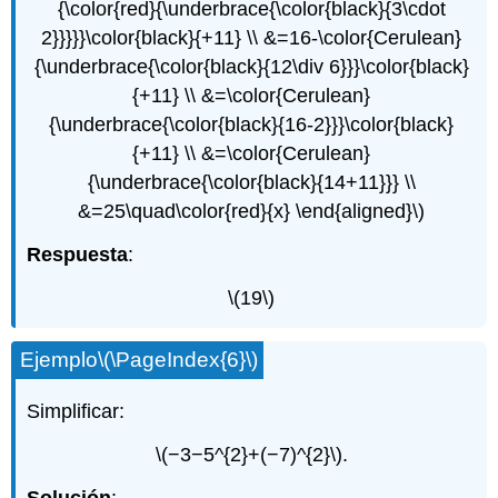
{\color{red}{\underbrace{\color{black}{3\cdot
2}}}}}\color{black}{+11} \\ &=16-\color{Cerulean}
{\underbrace{\color{black}{12\div 6}}}\color{black}
{+11} \\ &=\color{Cerulean}
{\underbrace{\color{black}{16-2}}}\color{black}
{+11} \\ &=\color{Cerulean}
{\underbrace{\color{black}{14+11}}} \\
&=25\quad\color{red}{x} \end{aligned}\)
Respuesta
:
\(19\)
Ejemplo
\(\PageIndex{6}\)
Simplificar:
\(−3−5^{2}+(−7)^{2}\)
.
Solución
: