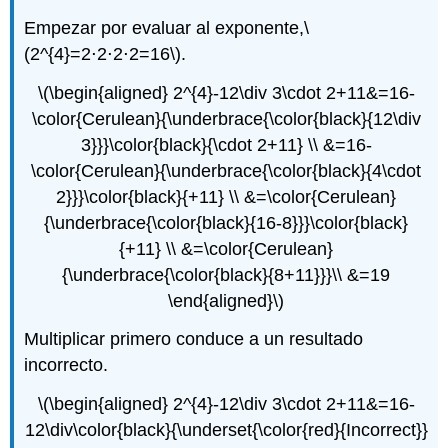
Empezar por evaluar al exponente,
\
(2^{4}=2⋅2⋅2⋅2=16\)
.
\(\begin{aligned} 2^{4}-12\div 3\cdot 2+11&=16-
\color{Cerulean}{\underbrace{\color{black}{12\div
3}}}\color{black}{\cdot 2+11} \\ &=16-
\color{Cerulean}{\underbrace{\color{black}{4\cdot
2}}}\color{black}{+11} \\ &=\color{Cerulean}
{\underbrace{\color{black}{16-8}}}\color{black}
{+11} \\ &=\color{Cerulean}
{\underbrace{\color{black}{8+11}}}\\ &=19
\end{aligned}\)
Multiplicar primero conduce a un resultado
incorrecto.
\(\begin{aligned} 2^{4}-12\div 3\cdot 2+11&=16-
12\div\color{black}{\underset{\color{red}{Incorrect}}