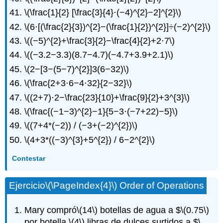
\(\frac{1}{2} [\frac{3}{4}⋅(−4)^{2}−2]^{2}\)
\(6⋅[(\frac{2}{3})^{2}−(\frac{1}{2})^{2}]÷(−2)^{2}\)
\((−5)^{2}+\frac{3}{2}−\frac{4}{2}+2⋅7\)
\((−3.2−3.3)(8.7−4.7)(−4.7+3.9+2.1)\)
\(2−[3−(5−7)^{2}]3(6−32)\)
\(\frac{2+3⋅6−4⋅32}{2−32}\)
\((2+7)⋅2−\frac{23}{10}+\frac{9}{2}+3^{3}\)
\(\frac{(−1−3)^{2}−1}{5−3⋅(−7+22)−5}\)
\((7+4*(−2)) / (−3+(−2)^{2})\)
\(4+3*((−3)^{3}+5^{2}) / 6−2^{2}\)
Contestar
Ejercicio
\(\PageIndex{4}\)
Order of Operations
Mary compró
\(14\)
botellas de agua a $
\(0.75\)
por botella,
\(4\)
libras de dulces surtidos a $
\