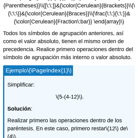
{Parentheses}}\\{[\:\:]}&{\color{Cerulean}{Brackets}}\\{\
{\:\:\}}&{\color{Cerulean}{Braces}}\\{\frac{\:\:}{\:\:}}&
{\color{Cerulean}{Fraction\:bar}} \end{array}\)
Todos los símbolos de agrupación anteriores, así
como el valor absoluto, tienen el mismo orden de
precedencia. Realice primero operaciones dentro del
símbolo de agrupación más interno o valor absoluto.
Ejemplo
\(\PageIndex{1}\)
Simplificar:
\(5-(4-12)\)
.
Solución
:
Realizar primero las operaciones dentro de los
paréntesis. En este caso, primero restar
\(12\)
de
\
(4\)
.