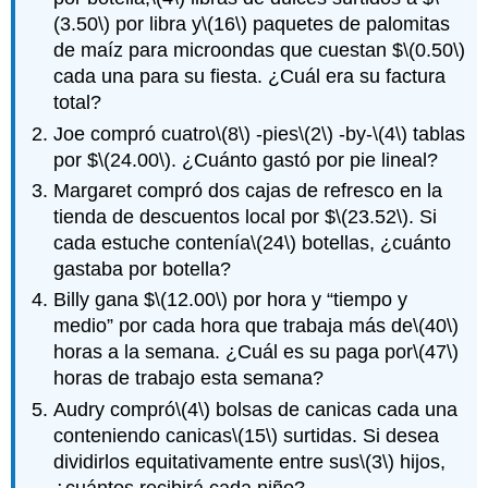
(3.50\)
por libra y
\(16\)
paquetes de palomitas
de maíz para microondas que cuestan $
\(0.50\)
cada una para su fiesta. ¿Cuál era su factura
total?
Joe compró cuatro
\(8\)
-pies
\(2\)
-by-
\(4\)
tablas
por $
\(24.00\)
. ¿Cuánto gastó por pie lineal?
Margaret compró dos cajas de refresco en la
tienda de descuentos local por $
\(23.52\)
. Si
cada estuche contenía
\(24\)
botellas, ¿cuánto
gastaba por botella?
Billy gana $
\(12.00\)
por hora y “tiempo y
medio” por cada hora que trabaja más de
\(40\)
horas a la semana. ¿Cuál es su paga por
\(47\)
horas de trabajo esta semana?
Audry compró
\(4\)
bolsas de canicas cada una
conteniendo canicas
\(15\)
surtidas. Si desea
dividirlos equitativamente entre sus
\(3\)
hijos,
¿cuántos recibirá cada niño?