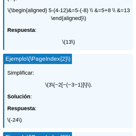
\(\begin{aligned} 5-(4-12)&=5-(-8) \\ &=5+8 \\ &=13
\end{aligned}\)
Respuesta
:
\(13\)
Ejemplo
\(\PageIndex{2}\)
Simplificar:
\(3\{−2[−(−3−1)]\}\)
.
Solución
:
Respuesta
:
\(-24\)