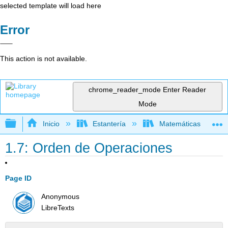
selected template will load here
Error
This action is not available.
chrome_reader_mode
Enter Reader
Mode
Expandir/contraer jerarquía global
Inicio
Estantería
Matemáticas
1.7: Orden de Operaciones
Page ID
Anonymous
LibreTexts