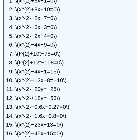
\(x^{2}+6x−1=0\)
\(x^{2}+8x+10=0\)
\(x^{2}−2x−7=0\)
\(x^{2}−6x−3=0\)
\(x^{2}−2x+4=0\)
\(x^{2}−4x+9=0\)
\(t^{2}+10t−75=0\)
\(t^{2}+12t−108=0\)
\(x^{2}−4x−1=15\)
\(x^{2}−12x+8=−10\)
\(y^{2}−20y=−25\)
\(y^{2}+18y=−53\)
\(x^{2}−0.6x−0.27=0\)
\(x^{2}−1.6x−0.8=0\)
\(x^{2}−23x−13=0\)
\(x^{2}−45x−15=0\)