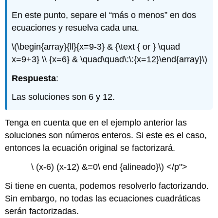
En este punto, separe el “más o menos” en dos
ecuaciones y resuelva cada una.
\(\begin{array}{ll}{x=9-3} & {\text { or } \quad
x=9+3} \\ {x=6} & \quad\quad\:\:{x=12}\end{array}\)
Respuesta
:
Las soluciones son 6 y 12.
Tenga en cuenta que en el ejemplo anterior las
soluciones son números enteros. Si este es el caso,
entonces la ecuación original se factorizará.
\ (x-6) (x-12) &=0\ end {alineado}\) </p">
Si tiene en cuenta, podemos resolverlo factorizando.
Sin embargo, no todas las ecuaciones cuadráticas
serán factorizadas.