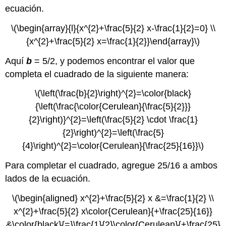
ecuación.
\(\begin{array}{l}{x^{2}+\frac{5}{2} x-\frac{1}{2}=0} \\
{x^{2}+\frac{5}{2} x=\frac{1}{2}}\end{array}\)
Aquí
b
= 5/2, y podemos encontrar el valor que
completa el cuadrado de la siguiente manera:
\(\left(\frac{b}{2}\right)^{2}=\color{black}
{\left(\frac{\color{Cerulean}{\frac{5}{2}}}
{2}\right)}^{2}=\left(\frac{5}{2} \cdot \frac{1}
{2}\right)^{2}=\left(\frac{5}
{4}\right)^{2}=\color{Cerulean}{\frac{25}{16}}\)
Para completar el cuadrado, agregue 25/16 a ambos
lados de la ecuación.
\(\begin{aligned} x^{2}+\frac{5}{2} x &=\frac{1}{2} \\
x^{2}+\frac{5}{2} x\color{Cerulean}{+\frac{25}{16}}
&\color{black}{=}\frac{1}{2}\color{Cerulean}{+\frac{25}