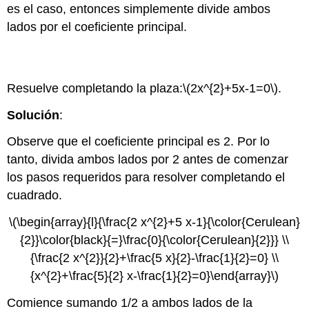
es el caso, entonces simplemente divide ambos
lados por el coeficiente principal.
Ejemplo
\(\PageIndex{8}\)
Resuelve completando la plaza:
\(2x^{2}+5x-1=0\)
.
Solución
:
Observe que el coeficiente principal es 2. Por lo
tanto, divida ambos lados por 2 antes de comenzar
los pasos requeridos para resolver completando el
cuadrado.
\(\begin{array}{l}{\frac{2 x^{2}+5 x-1}{\color{Cerulean}
{2}}\color{black}{=}\frac{0}{\color{Cerulean}{2}}} \\
{\frac{2 x^{2}}{2}+\frac{5 x}{2}-\frac{1}{2}=0} \\
{x^{2}+\frac{5}{2} x-\frac{1}{2}=0}\end{array}\)
Comience sumando 1/2 a ambos lados de la