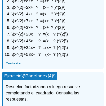
\(x^{2}+8x+ ? =(x+ ? )^{2}\)
\(x^{2}−2x+ ? =(x− ? )^{2}\)
\(x^{2}−4x+ ? =(x− ? )^{2}\)
\(x^{2}+7x+ ? =(x+ ? )^{2}\)
\(x^{2}+3x+ ? =(x+ ? )^{2}\)
\(x^{2}+23x+ ? =(x+ ? )^{2}\)
\(x^{2}+45x+ ? =(x+ ? )^{2}\)
\(x^{2}+34x+ ? =(x+ ? )^{2}\)
\(x^{2}+53x+ ? =(x+ ? )^{2}\)
Contestar
Ejercicio
\(\PageIndex{4}\)
Resuelve factorizando y luego resuelve
completando el cuadrado. Consulta las
respuestas.