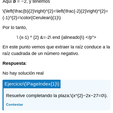
Aquí
b
= −2, y tenemos
\(\left(\frac{b}{2}\right)^{2}=\left(\frac{-2}{2}\right)^{2}=
(-1)^{2}=\color{Cerulean}{1}\)
Por lo tanto,
\ (x-1) ^ {2} &=-2\ end {alineado}\) </p">
En este punto vemos que extraer la raíz conduce a la
raíz cuadrada de un número negativo.
Respuesta
:
No hay solución real
Ejercicio
\(\PageIndex{1}\)
Resuelve completando la plaza:
\(x^{2}−2x−27=0\)
.
Contestar