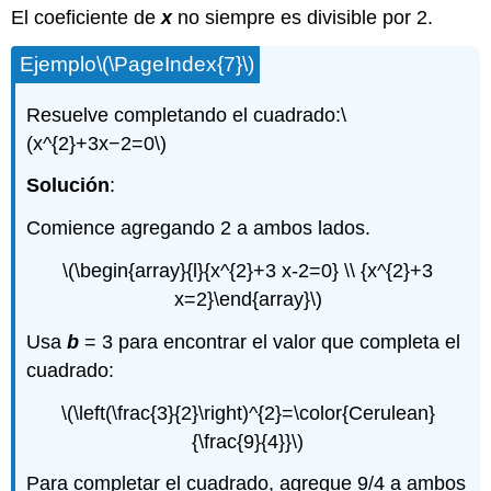
El coeficiente de
x
no siempre es divisible por 2.
Ejemplo
\(\PageIndex{7}\)
Resuelve completando el cuadrado:
\
(x^{2}+3x−2=0\)
Solución
:
Comience agregando 2 a ambos lados.
\(\begin{array}{l}{x^{2}+3 x-2=0} \\ {x^{2}+3
x=2}\end{array}\)
Usa
b
= 3 para encontrar el valor que completa el
cuadrado:
\(\left(\frac{3}{2}\right)^{2}=\color{Cerulean}
{\frac{9}{4}}\)
Para completar el cuadrado, agregue 9/4 a ambos