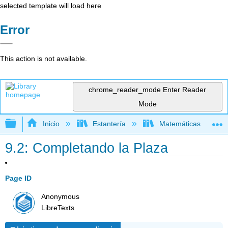
selected template will load here
Error
This action is not available.
chrome_reader_mode
Enter Reader
Mode
Expandir/contraer jerarquía global
Inicio
Estantería
Matemáticas
9.2: Completando la Plaza
Page ID
Anonymous
LibreTexts