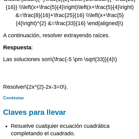
{16}} \\\left(x+\frac{5}{4}\right)\left(x+\frac{5}{4}\right)
&=\frac{8}{16}+\frac{25}{16} \\\left(x+\frac{5}
{4}\right)^{2} &=\frac{33}{16} \end{aligned}\)
A continuación, resolver extrayendo raíces.
Respuesta
:
Las soluciones son
\(\frac{-5 \pm \sqrt{33}}{4}\)
Ejercicio
\(\PageIndex{2}\)
Resolver
\(2x^{2}-2x-3=0\)
.
Contestar
Claves para llevar
Resuelve cualquier ecuación cuadrática
completando el cuadrado.