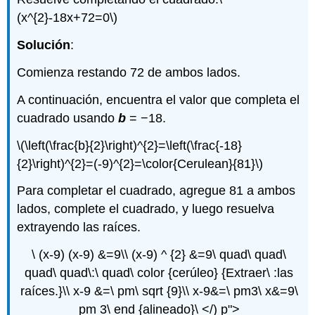
(x^{2}-18x+72=0\)
Solución
:
Comienza restando 72 de ambos lados.
A continuación, encuentra el valor que completa el
cuadrado usando
b
= −18.
\(\left(\frac{b}{2}\right)^{2}=\left(\frac{-18}
{2}\right)^{2}=(-9)^{2}=\color{Cerulean}{81}\)
Para completar el cuadrado, agregue 81 a ambos
lados, complete el cuadrado, y luego resuelva
extrayendo las raíces.
\ (x-9) (x-9) &=9\\ (x-9) ^ {2} &=9\ quad\ quad\
quad\ quad\:\ quad\ color {cerúleo} {Extraer\ :las
raíces.}\\ x-9 &=\ pm\ sqrt {9}\\ x-9&=\ pm3\ x&=9\
pm 3\ end {alineado}\ </) p">