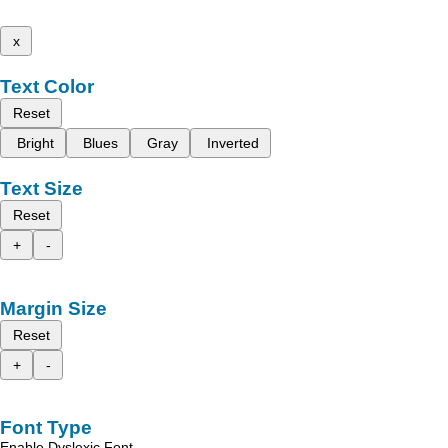
x
Text Color
Reset
Bright
Blues
Gray
Inverted
Text Size
Reset
+
-
Margin Size
Reset
+
-
Font Type
Enable Dyslexic Font