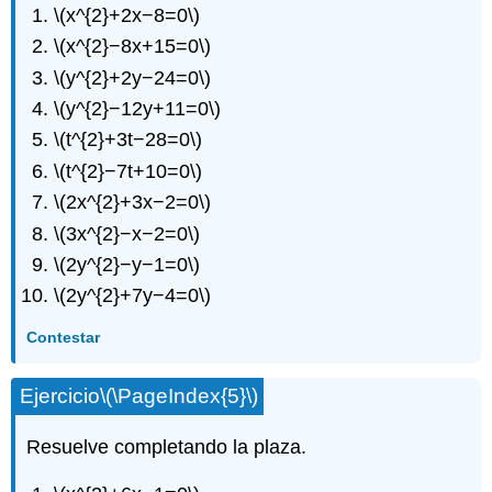
\(x^{2}+2x−8=0\)
\(x^{2}−8x+15=0\)
\(y^{2}+2y−24=0\)
\(y^{2}−12y+11=0\)
\(t^{2}+3t−28=0\)
\(t^{2}−7t+10=0\)
\(2x^{2}+3x−2=0\)
\(3x^{2}−x−2=0\)
\(2y^{2}−y−1=0\)
\(2y^{2}+7y−4=0\)
Contestar
Ejercicio
\(\PageIndex{5}\)
Resuelve completando la plaza.