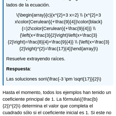
lados de la ecuación.
\(\begin{array}{c}{x^{2}+3 x=2} \\ {x^{2}+3
x\color{Cerulean}{+\frac{9}{4}}\color{black}
{=}2\color{Cerulean}{+\frac{9}{4}}} \\
{\left(x+\frac{3}{2}\right)\left(x+\frac{3}
{2}\right)=\frac{8}{4}+\frac{9}{4}} \\ {\left(x+\frac{3}
{2}\right)^{2}=\frac{17}{4}}\end{array}\)
Resuelve extrayendo raíces.
Respuesta
:
Las soluciones son
\(\frac{-3 \pm \sqrt{17}}{2}\)
Hasta el momento, todos los ejemplos han tenido un
coeficiente principal de 1. La fórmula
\((\frac{b}
{2})^{2}\)
determina el valor que completa el
cuadrado sólo si el coeficiente inicial es 1. Si este no