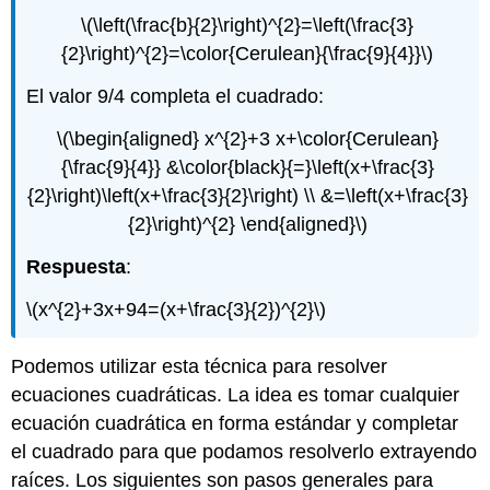
\(\left(\frac{b}{2}\right)^{2}=\left(\frac{3}
{2}\right)^{2}=\color{Cerulean}{\frac{9}{4}}\)
El valor 9/4 completa el cuadrado:
\(\begin{aligned} x^{2}+3 x+\color{Cerulean}
{\frac{9}{4}} &\color{black}{=}\left(x+\frac{3}
{2}\right)\left(x+\frac{3}{2}\right) \\ &=\left(x+\frac{3}
{2}\right)^{2} \end{aligned}\)
Respuesta
:
\(x^{2}+3x+94=(x+\frac{3}{2})^{2}\)
Podemos utilizar esta técnica para resolver
ecuaciones cuadráticas. La idea es tomar cualquier
ecuación cuadrática en forma estándar y completar
el cuadrado para que podamos resolverlo extrayendo
raíces. Los siguientes son pasos generales para