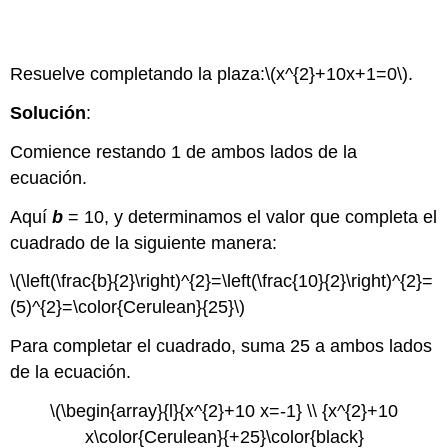
Ejemplo
\(\PageIndex{5}\)
Resuelve completando la plaza:
\(x^{2}+10x+1=0\)
.
Solución
:
Comience restando 1 de ambos lados de la
ecuación.
Aquí
b
= 10, y determinamos el valor que completa el
cuadrado de la siguiente manera:
\(\left(\frac{b}{2}\right)^{2}=\left(\frac{10}{2}\right)^{2}=
(5)^{2}=\color{Cerulean}{25}\)
Para completar el cuadrado, suma 25 a ambos lados
de la ecuación.
\(\begin{array}{l}{x^{2}+10 x=-1} \\ {x^{2}+10
x\color{Cerulean}{+25}\color{black}