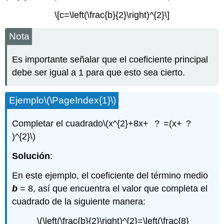
\[c=\left(\frac{b}{2}\right)^{2}\]
Nota
Es importante señalar que el coeficiente principal
debe ser igual a 1 para que esto sea cierto.
Ejemplo
\(\PageIndex{1}\)
Completar el cuadrado
\(x^{2}+8x+ ? =(x+ ?
)^{2}\)
Solución
:
En este ejemplo, el coeficiente del término medio
b
= 8, así que encuentra el valor que completa el
cuadrado de la siguiente manera:
\(\left(\frac{b}{2}\right)^{2}=\left(\frac{8}