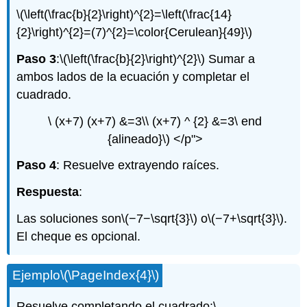
\(\left(\frac{b}{2}\right)^{2}=\left(\frac{14}
{2}\right)^{2}=(7)^{2}=\color{Cerulean}{49}\)
Paso 3
:
\(\left(\frac{b}{2}\right)^{2}\)
Sumar a
ambos lados de la ecuación y completar el
cuadrado.
\ (x+7) (x+7) &=3\\ (x+7) ^ {2} &=3\ end
{alineado}\) </p">
Paso 4
: Resuelve extrayendo raíces.
Respuesta
:
Las soluciones son
\(−7−\sqrt{3}\)
o
\(−7+\sqrt{3}\)
.
El cheque es opcional.
Ejemplo
\(\PageIndex{4}\)
Resuelve completando el cuadrado:
\