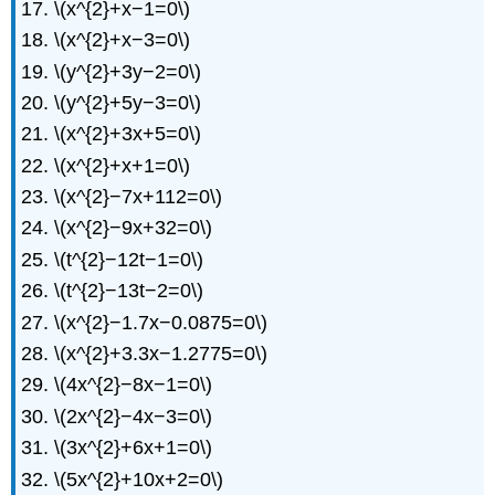
\(x^{2}+x−1=0\)
\(x^{2}+x−3=0\)
\(y^{2}+3y−2=0\)
\(y^{2}+5y−3=0\)
\(x^{2}+3x+5=0\)
\(x^{2}+x+1=0\)
\(x^{2}−7x+112=0\)
\(x^{2}−9x+32=0\)
\(t^{2}−12t−1=0\)
\(t^{2}−13t−2=0\)
\(x^{2}−1.7x−0.0875=0\)
\(x^{2}+3.3x−1.2775=0\)
\(4x^{2}−8x−1=0\)
\(2x^{2}−4x−3=0\)
\(3x^{2}+6x+1=0\)
\(5x^{2}+10x+2=0\)