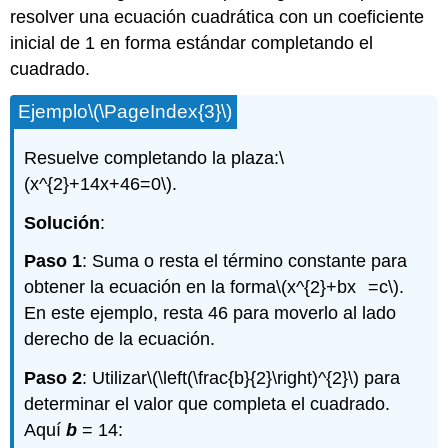
resolver una ecuación cuadrática con un coeficiente
inicial de 1 en forma estándar completando el
cuadrado.
Ejemplo
\(\PageIndex{3}\)
Resuelve completando la plaza:
\
(x^{2}+14x+46=0\)
.
Solución
:
Paso 1
: Suma o resta el término constante para
obtener la ecuación en la forma
\(x^{2}+bx =c\)
.
En este ejemplo, resta 46 para moverlo al lado
derecho de la ecuación.
Paso 2
: Utilizar
\(\left(\frac{b}{2}\right)^{2}\)
para
determinar el valor que completa el cuadrado.
Aquí
b
= 14: