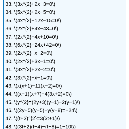
\(3x^{2}+2x−3=0\)
\(5x^{2}+2x−5=0\)
\(4x^{2}−12x−15=0\)
\(2x^{2}+4x−43=0\)
\(2x^{2}−4x+10=0\)
\(6x^{2}−24x+42=0\)
\(2x^{2}−x−2=0\)
\(2x^{2}+3x−1=0\)
\(3x^{2}+2x−2=0\)
\(3x^{2}−x−1=0\)
\(x(x+1)−11(x−2)=0\)
\((x+1)(x+7)−4(3x+2)=0\)
\(y^{2}=(2y+3)(y−1)−2(y−1)\)
\((2y+5)(y−5)−y(y−8)=−24\)
\((t+2)^{2}=3(3t+1)\)
\((3t+2)(t−4)−(t−8)=1−10t\)