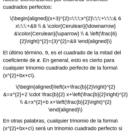
cuadrados perfectos:
\(\begin{aligned}(x+3)^{2}=\:\:\:x^{2}\:\:\:+\:\:\:& 6
x\:\:\:+&9 \\ & \color{Cerulean}{\downarrow}
&\color{Cerulean}{\uparrow} \\ & \left(\frac{6}
{2}\right)^{2}=(3)^{2}=&9 \end{aligned}\)
El último término, 9, es el cuadrado de la mitad del
coeficiente de
x
. En general, esto es cierto para
cualquier trinomio cuadrado perfecto de la forma
\
(x^{2}+bx+c\)
.
\(\begin{aligned}\left(x+\frac{b}{2}\right)^{2}
&=x^{2}+2 \cdot \frac{b}{2} x+\left(\frac{b}{2}\right)^{2}
\\ &=x^{2}+b x+\left(\frac{b}{2}\right)^{2}
\end{aligned}\)
En otras palabras, cualquier trinomio de la forma
\
(x^{2}+bx+c\)
será un trinomio cuadrado perfecto si