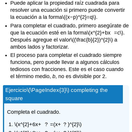
Puede aplicar la propiedad raíz cuadrada para
resolver una ecuación si primero puede convertir
la ecuación a la forma
\((x−p)^{2}=q\)
.
Para completar el cuadrado, primero asegúrate de
que la ecuación esté en la forma
\(x^{2}+bx =c\)
.
Después agregue el valor
\((\frac{b}{2})^{2}\)
a
ambos lados y factorizar.
El proceso para completar el cuadrado siempre
funciona, pero puede llevar a algunos cálculos
tediosos con fracciones. Este es el caso cuando
el término medio,
b
, no es divisible por 2.
Ejercicio
\(\PageIndex{3}\)
completing the
square
Completa el cuadrado.
\(x^{2}+6x+ ? =(x+ ? )^{2}\)