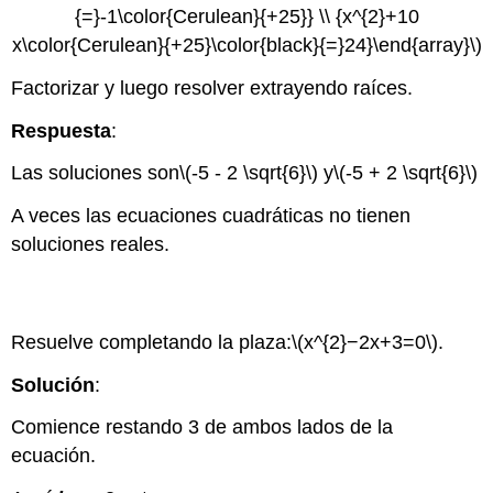
{=}-1\color{Cerulean}{+25}} \\ {x^{2}+10
x\color{Cerulean}{+25}\color{black}{=}24}\end{array}\)
Factorizar y luego resolver extrayendo raíces.
Respuesta
:
Las soluciones son
\(-5 - 2 \sqrt{6}\)
y
\(-5 + 2 \sqrt{6}\)
A veces las ecuaciones cuadráticas no tienen
soluciones reales.
Ejemplo
\(\PageIndex{6}\)
Resuelve completando la plaza:
\(x^{2}−2x+3=0\)
.
Solución
:
Comience restando 3 de ambos lados de la
ecuación.