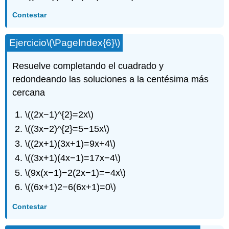
Contestar
Ejercicio
\(\PageIndex{6}\)
Resuelve completando el cuadrado y
redondeando las soluciones a la centésima más
cercana
\((2x−1)^{2}=2x\)
\((3x−2)^{2}=5−15x\)
\((2x+1)(3x+1)=9x+4\)
\((3x+1)(4x−1)=17x−4\)
\(9x(x−1)−2(2x−1)=−4x\)
\((6x+1)2−6(6x+1)=0\)
Contestar