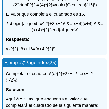
{2}\right)^{2}=(4)^{2}=\color{Cerulean}{16}\)
El valor que completa el cuadrado es 16.
\(\begin{aligned} x^{2}+8 x+16 &=(x+4)(x+4) \\ &=
(x+4)^{2} \end{aligned}\)
Respuesta
:
\(x^{2}+8x+16=(x+4)^{2}\)
Ejemplo
\(\PageIndex{2}\)
Completar el cuadrado
\(x^{2}+3x+ ? =(x+ ?
)^{2}\)
Solución
Aquí
b
= 3, así que encuentra el valor que
completará el cuadrado de la siguiente manera: