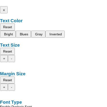
x
Text Color
Reset
Bright
Blues
Gray
Inverted
Text Size
Reset
+
-
Margin Size
Reset
+
-
Font Type
Enable Dyslexic Font