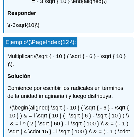
= - 3 \sqrt { 10 } \end{aligned}\)
Responder
\(-3\sqrt{10}\)
Ejemplo
\(\PageIndex{12}\)
:
Multiplicar:
\(\sqrt { - 10 } ( \sqrt { - 6 } - \sqrt { 10 }
)\)
.
Solución
Comience por escribir los radicales en términos
de la unidad imaginaria i y luego distribuya.
\(\begin{aligned} \sqrt { - 10 } ( \sqrt { - 6 } - \sqrt {
10 } ) & = i \sqrt { 10 } ( i \sqrt { 6 } - \sqrt { 10 } ) \\
& = i ^ { 2 } \sqrt { 60 } - i \sqrt { 100 } \\ & = ( - 1 )
\sqrt { 4 \cdot 15 } - i \sqrt { 100 } \\ & = ( - 1 ) \cdot