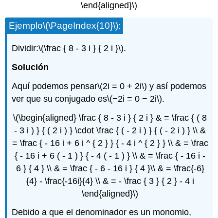
\end{aligned}\)
Ejemplo
\(\PageIndex{10}\)
:
Dividir:
\(\frac { 8 - 3 i } { 2 i }\)
.
Solución
Aquí podemos pensar
\(2i = 0 + 2i\)
y así podemos
ver que su conjugado es
\(−2i = 0 − 2i\)
.
\(\begin{aligned} \frac { 8 - 3 i } { 2 i } & = \frac { ( 8
- 3 i ) } { ( 2 i ) } \cdot \frac { ( - 2 i ) } { ( - 2 i ) } \\ &
= \frac { - 16 i + 6 i ^ { 2 } } { - 4 i ^ { 2 } } \\ & = \frac
{ - 16 i + 6 ( - 1 ) } { - 4 ( - 1 ) } \\ & = \frac { - 16 i -
6 } { 4 } \\ & = \frac { - 6 - 16 i } { 4 }\\ & = \frac{-6}
{4} - \frac{-16i}{4} \\ & = - \frac { 3 } { 2 } - 4 i
\end{aligned}\)
Debido a que el denominador es un monomio,