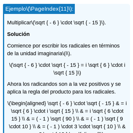
Ejemplo
\(\PageIndex{11}\)
:
Multiplicar
\(\sqrt { - 6 } \cdot \sqrt { - 15 }\)
.
Solución
Comience por escribir los radicales en términos
de la unidad imaginaria
\(i\)
.
\(\sqrt { - 6 } \cdot \sqrt { - 15 } = i \sqrt { 6 } \cdot i
\sqrt { 15 }\)
Ahora los radicandos son a la vez positivos y se
aplica la regla del producto para los radicales.
\(\begin{aligned} \sqrt { - 6 } \cdot \sqrt { - 15 } & = i
\sqrt { 6 } \cdot i \sqrt { 15 } \\ & = i \sqrt { 6 \cdot
15 } \\ & = ( - 1 ) \sqrt { 90 } \\ & = ( - 1 ) \sqrt { 9
\cdot 10 } \\ & = ( - 1 ) \cdot 3 \cdot \sqrt { 10 } \\ &