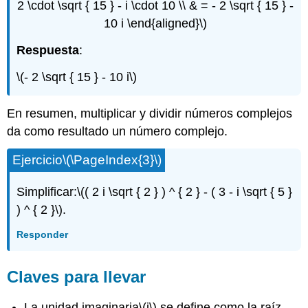
2 \cdot \sqrt { 15 } - i \cdot 10 \\ & = - 2 \sqrt { 15 } -
10 i \end{aligned}\)
Respuesta
:
\(- 2 \sqrt { 15 } - 10 i\)
En resumen, multiplicar y dividir números complejos
da como resultado un número complejo.
Ejercicio
\(\PageIndex{3}\)
Simplificar:
\(( 2 i \sqrt { 2 } ) ^ { 2 } - ( 3 - i \sqrt { 5 }
) ^ { 2 }\)
.
Responder
Claves para llevar
La unidad imaginaria
\(i\)
se define como la raíz