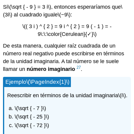
Si
\(\sqrt { - 9 } = 3 i\)
, entonces esperaríamos que
\
(3i\)
al cuadrado iguale
\(−9\)
:
\(( 3 i ) ^ { 2 } = 9 i ^ { 2 } = 9 ( - 1 ) = -
9\:\:\color{Cerulean}{✓}\)
De esta manera, cualquier raíz cuadrada de un
número real negativo puede escribirse en términos
de la unidad imaginaria. A tal número se le suele
27
llamar un
número
imaginario
.
Ejemplo
\(\PageIndex{1}\)
Reescribir en términos de la unidad imaginaria
\(i\)
.
\(\sqrt { - 7 }\)
\(\sqrt { - 25 }\)
\(\sqrt { - 72 }\)