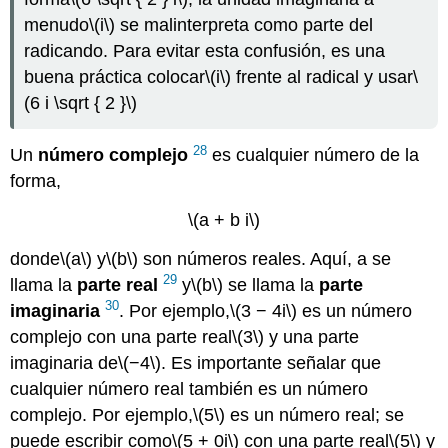
menudo
\(i\)
se malinterpreta como parte del
radicando. Para evitar esta confusión, es una
buena práctica colocar
\(i\)
frente al radical y usar
\
(6 i \sqrt { 2 }\)
28
Un
número
complejo
es cualquier número de la
forma,
\(a + b i\)
donde
\(a\)
y
\(b\)
son números reales. Aquí, a se
29
llama la
parte
real
y
\(b\)
se llama la
parte
30
imaginaria
. Por ejemplo,
\(3 − 4i\)
es un número
complejo con una parte real
\(3\)
y una parte
imaginaria de
\(−4\)
. Es importante señalar que
cualquier número real también es un número
complejo. Por ejemplo,
\(5\)
es un número real; se
puede escribir como
\(5 + 0i\)
con una parte real
\(5\)
y