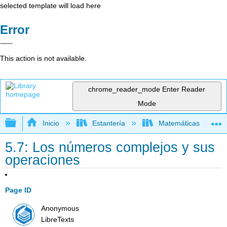
selected template will load here
Error
This action is not available.
chrome_reader_mode
Enter Reader
Mode
Expandir/contraer jerarquía global
Inicio
Estantería
Matemáticas
5.7: Los números complejos y sus
operaciones
Page ID
Anonymous
LibreTexts