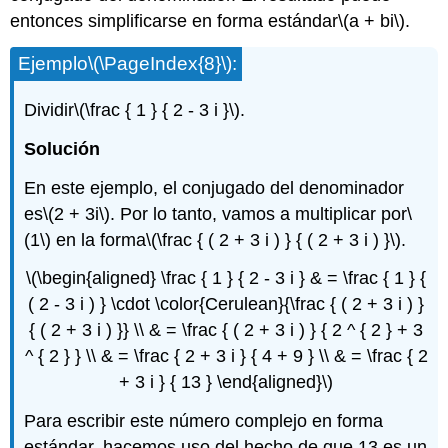
entonces simplificarse en forma estándar
\(a + bi\)
.
Ejemplo
\(\PageIndex{8}\)
:
Dividir
\(\frac { 1 } { 2 - 3 i }\)
.
Solución
En este ejemplo, el conjugado del denominador
es
\(2 + 3i\)
. Por lo tanto, vamos a multiplicar por
\
(1\)
en la forma
\(\frac { ( 2 + 3 i ) } { ( 2 + 3 i ) }\)
.
\(\begin{aligned} \frac { 1 } { 2 - 3 i } & = \frac { 1 } {
( 2 - 3 i ) } \cdot \color{Cerulean}{\frac { ( 2 + 3 i ) }
{ ( 2 + 3 i ) }} \\ & = \frac { ( 2 + 3 i ) } { 2 ^ { 2 } + 3
^ { 2 } } \\ & = \frac { 2 + 3 i } { 4 + 9 } \\ & = \frac { 2
+ 3 i } { 13 } \end{aligned}\)
Para escribir este número complejo en forma
estándar, hacemos uso del hecho de que 13 es un