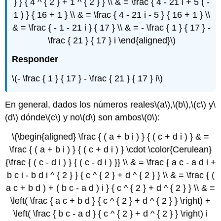
} } { 4 ^ { 2 } + 1 ^ { 2 } } \\ & = \frac { 4 - 21 i + 5 ( -
1 ) } { 16 + 1 } \\ & = \frac { 4 - 21 i - 5 } { 16 + 1 } \\
& = \frac { - 1 - 21 i } { 17 } \\ & = - \frac { 1 } { 17 } -
\frac { 21 } { 17 } i \end{aligned}\)
Responder
\(- \frac { 1 } { 17 } - \frac { 21 } { 17 } i\)
En general, dados los números reales
\(a\)
,
\(b\)
,
\(c\)
y
\
(d\)
dónde
\(c\)
y no
\(d\)
son ambos
\(0\)
:
\(\begin{aligned} \frac { ( a + b i ) } { ( c + d i ) } & =
\frac { ( a + b i ) } { ( c + d i ) } \cdot \color{Cerulean}
{\frac { ( c - d i ) } { ( c - d i ) }} \\ & = \frac { a c - a d i +
b c i - b d i ^ { 2 } } { c ^ { 2 } + d ^ { 2 } } \\ & = \frac { (
a c + b d ) + ( b c - a d ) i } { c ^ { 2 } + d ^ { 2 } } \\ & =
\left( \frac { a c + b d } { c ^ { 2 } + d ^ { 2 } } \right) +
\left( \frac { b c - a d } { c ^ { 2 } + d ^ { 2 } } \right) i