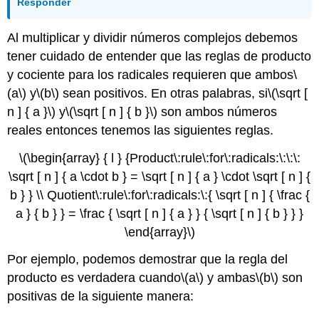
Responder
Al multiplicar y dividir números complejos debemos
tener cuidado de entender que las reglas de producto
y cociente para los radicales requieren que ambos
\
(a\)
y
\(b\)
sean positivos. En otras palabras, si
\(\sqrt [
n ] { a }\)
y
\(\sqrt [ n ] { b }\)
son ambos números
reales entonces tenemos las siguientes reglas.
\(\begin{array} { l } {Product\:rule\:for\:radicals:\:\:\:
\sqrt [ n ] { a \cdot b } = \sqrt [ n ] { a } \cdot \sqrt [ n ] {
b } } \\ Quotient\:rule\:for\:radicals:\:{ \sqrt [ n ] { \frac {
a } { b } } = \frac { \sqrt [ n ] { a } } { \sqrt [ n ] { b } } }
\end{array}\)
Por ejemplo, podemos demostrar que la regla del
producto es verdadera cuando
\(a\)
y ambas
\(b\)
son
positivas de la siguiente manera: