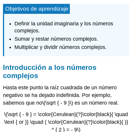
Objetivos de aprendizaje
Definir la unidad imaginaria y los números
complejos.
Sumar y restar números complejos.
Multiplicar y dividir números complejos.
Introducción a los números
complejos
Hasta este punto la raíz cuadrada de un número
negativo se ha dejado indefinida. Por ejemplo,
sabemos que no
\(\sqrt { - 9 }\)
es un número real.
\(\sqrt { - 9 } = \color{Cerulean}{?}\color{black}{ \quad
\text { or }} \quad ( \color{Cerulean}{?}\color{black}{ )}
^ { 2 } = - 9\)