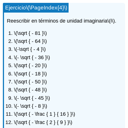
Ejercicio
\(\PageIndex{4}\)
Reescribir en términos de unidad imaginaria
\(i\)
.
\(\sqrt { - 81 }\)
\(\sqrt { - 64 }\)
\(-\sqrt { - 4 }\)
\(- \sqrt { - 36 }\)
\(\sqrt { - 20 }\)
\(\sqrt { - 18 }\)
\(\sqrt { - 50 }\)
\(\sqrt { - 48 }\)
\(- \sqrt { - 45 }\)
\(- \sqrt { - 8 }\)
\(\sqrt { - \frac { 1 } { 16 } }\)
\(\sqrt { - \frac { 2 } { 9 } }\)