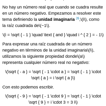
No hay un número real que cuando se cuadra resulte
en un número negativo. Empezamos a resolver este
26
tema definiendo la
unidad
imaginaria
,
\(i\)
, como
la raíz cuadrada de
\(−1\)
.
\(i = \sqrt { - 1 } \quad \text { and } \quad i ^ { 2 } = - 1\)
Para expresar una raíz cuadrada de un número
negativo en términos de la unidad imaginaria
\(i\)
,
utilizamos la siguiente propiedad donde
\(a\)
representa cualquier número real no negativo:
\(\sqrt { - a } = \sqrt { - 1 \cdot a } = \sqrt { - 1 } \cdot
\sqrt { a } = i \sqrt { a }\)
Con esto podemos escribir.
\(\sqrt { - 9 } = \sqrt { - 1 \cdot 9 } = \sqrt { - 1 } \cdot
\sqrt { 9 } = i \cdot 3 = 3 i\)