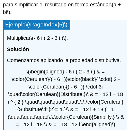
para simplificar el resultado en forma estándar
\(a +
bi\)
.
Ejemplo
\(\PageIndex{5}\)
:
Multiplicar
\(- 6 i ( 2 - 3 i )\)
.
Solución
Comenzamos aplicando la propiedad distributiva.
\(\begin{aligned} - 6 i ( 2 - 3 i ) & =
\color{Cerulean}{( - 6 i )}\color{black}{ \cdot} 2 -
\color{Cerulean}{( - 6 i )} \cdot 3i
\quad\color{Cerulean}{Distribute.}\\ & = - 12 i + 18
i ^ { 2 } \quad\quad\quad\quad\:\:\:\color{Cerulean}
{Substitute\:i^{2}=-1.}\\ & = - 12 i + 18 ( - 1
)\quad\quad\quad\:\:\color{Cerulean}{Simplify.} \\ &
= - 12 i - 18 \\ & = - 18 - 12 i \end{aligned}\)