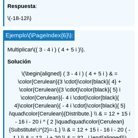
Respuesta
:
\(-18-12i\)
Ejemplo
\(\PageIndex{6}\)
:
Multiplicar
\(( 3 - 4 i ) ( 4 + 5 i )\)
.
Solución
\(\begin{aligned} ( 3 - 4 i ) ( 4 + 5 i ) & =
\color{Cerulean}{3 \cdot}\color{black}{ 4} +
\color{Cerulean}{3 \cdot}\color{black}{ 5} i
\color{Cerulean}{- 4 i \cdot}\color{black}{
4}\color{Cerulean}{ - 4 i \cdot}\color{black}{ 5}
i\quad\color{Cerulean}{Distribute.} \\ & = 12 + 15 i
- 16 i - 20 i ^ { 2 }\quad\quad\color{Cerulean}
{Substitute\:i^{2}=-1.} \\ & = 12 + 15 i - 16 i - 20 ( -
1 ) \\ & = 12 - i + 20 \\ & = 32 - i \end{aligned}\)