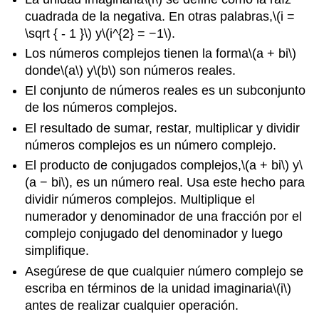
cuadrada de la negativa. En otras palabras,
\(i =
\sqrt { - 1 }\)
y
\(i^{2} = −1\)
.
Los números complejos tienen la forma
\(a + bi\)
donde
\(a\)
y
\(b\)
son números reales.
El conjunto de números reales es un subconjunto
de los números complejos.
El resultado de sumar, restar, multiplicar y dividir
números complejos es un número complejo.
El producto de conjugados complejos,
\(a + bi\)
y
\
(a − bi\)
, es un número real. Usa este hecho para
dividir números complejos. Multiplique el
numerador y denominador de una fracción por el
complejo conjugado del denominador y luego
simplifique.
Asegúrese de que cualquier número complejo se
escriba en términos de la unidad imaginaria
\(i\)
antes de realizar cualquier operación.