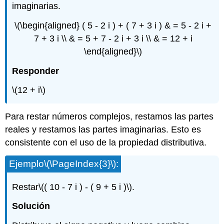
imaginarias.
\(\begin{aligned} ( 5 - 2 i ) + ( 7 + 3 i ) & = 5 - 2 i +
7 + 3 i \\ & = 5 + 7 - 2 i + 3 i \\ & = 12 + i
\end{aligned}\)
Responder
\(12 + i\)
Para restar números complejos, restamos las partes
reales y restamos las partes imaginarias. Esto es
consistente con el uso de la propiedad distributiva.
Ejemplo
\(\PageIndex{3}\)
:
Restar
\(( 10 - 7 i ) - ( 9 + 5 i )\)
.
Solución