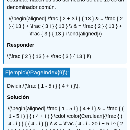
denominador común.
\(\begin{aligned} \frac { 2 + 3 i } { 13 } & = \frac { 2
} { 13 } + \frac { 3 i } { 13 } \\ & = \frac { 2 } { 13 } +
\frac { 3 } { 13 } i \end{aligned}\)
Responder
\(\frac { 2 } { 13 } + \frac { 3 } { 13 } i\)
Ejemplo
\(\PageIndex{9}\)
:
Dividir:
\(\frac { 1 - 5 i } { 4 + i }\)
.
Solución
\(\begin{aligned} \frac { 1 - 5 i } { 4 + i } & = \frac { (
1 - 5 i ) } { ( 4 + i ) } \cdot \color{Cerulean}{\frac { (
4 - i ) } { ( 4 - i ) }} \\ & = \frac { 4 - i - 20 i + 5 i ^ { 2