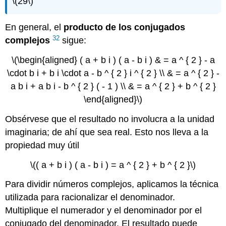
\(29\)
En general, el
producto de los conjugados
32
complejos
sigue:
\(\begin{aligned} ( a + b i ) ( a - b i ) & = a ^ { 2 } - a
\cdot b i + b i \cdot a - b ^ { 2 } i ^ { 2 } \\ & = a ^ { 2 } -
a b i + a b i - b ^ { 2 } ( - 1 ) \\ & = a ^ { 2 } + b ^ { 2 }
\end{aligned}\)
Obsérvese que el resultado no involucra a la unidad
imaginaria; de ahí que sea real. Esto nos lleva a la
propiedad muy útil
\(( a + b i ) ( a - b i ) = a ^ { 2 } + b ^ { 2 }\)
Para dividir números complejos, aplicamos la técnica
utilizada para racionalizar el denominador.
Multiplique el numerador y el denominador por el
conjugado del denominador. El resultado puede