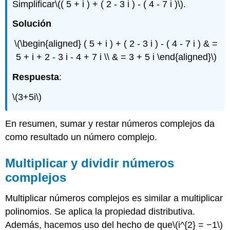
Simplificar
\(( 5 + i ) + ( 2 - 3 i ) - ( 4 - 7 i )\)
.
Solución
\(\begin{aligned} ( 5 + i ) + ( 2 - 3 i ) - ( 4 - 7 i ) & =
5 + i + 2 - 3 i - 4 + 7 i \\ & = 3 + 5 i \end{aligned}\)
Respuesta
:
\(3+5i\)
En resumen, sumar y restar números complejos da
como resultado un número complejo.
Multiplicar y dividir números
complejos
Multiplicar números complejos es similar a multiplicar
polinomios. Se aplica la propiedad distributiva.
Además, hacemos uso del hecho de que
\(i^{2} = −1\)