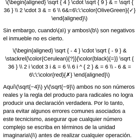
\(\begin{aligned} \sqrt { 4 } \cdot \sqrt { 9 } & = \sqrt {
36 } \\ 2 \cdot 3 & = 6 \\ 6&=6\:\:\color{OliveGreen}{✓}
\end{aligned}\)
Sin embargo, cuando
\(a\)
y ambos
\(b\)
son negativos
el inmueble no es cierto.
\(\begin{aligned} \sqrt { - 4 } \cdot \sqrt { - 9 } &
\stackrel{\color{Cerulean}{?}}{\color{black}{=}} \sqrt {
36 } \\ 2 i \cdot 3 i & = 6 \\ 6 i ^ { 2 } & = 6 \\ - 6 & =
6\:\:\color{red}{✗} \end{aligned}\)
Aquí
\(\sqrt{−4}\)
y
\(\sqrt{−9}\)
ambos no son números
reales y la regla del producto para radicales no logra
producir una declaración verdadera. Por lo tanto,
para evitar algunos errores comunes asociados a
este tecnicismo, asegurar que cualquier número
complejo se escriba en términos de la unidad
imaginaria
\(i\)
antes de realizar cualquier operación.