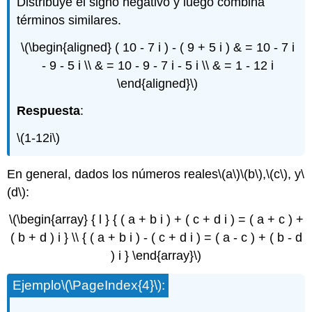
Distribuye el signo negativo y luego combina
términos similares.
\(\begin{aligned} ( 10 - 7 i ) - ( 9 + 5 i ) & = 10 - 7 i
- 9 - 5 i \\ & = 10 - 9 - 7 i - 5 i \\ & = 1 - 12 i
\end{aligned}\)
Respuesta
:
\(1-12i\)
En general, dados los números reales
\(a\)
\(b\)
,
\(c\)
, y
\
(d\)
:
\(\begin{array} { l } { ( a + b i ) + ( c + d i ) = ( a + c ) +
( b + d ) i } \\ { ( a + b i ) - ( c + d i ) = ( a - c ) + ( b - d
) i } \end{array}\)
Ejemplo
\(\PageIndex{4}\)
: