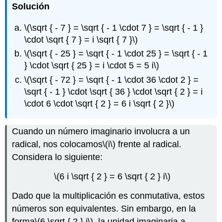
Solución
\(\sqrt { - 7 } = \sqrt { - 1 \cdot 7 } = \sqrt { - 1 }
\cdot \sqrt { 7 } = i \sqrt { 7 }\)
\(\sqrt { - 25 } = \sqrt { - 1 \cdot 25 } = \sqrt { - 1
} \cdot \sqrt { 25 } = i \cdot 5 = 5 i\)
\(\sqrt { - 72 } = \sqrt { - 1 \cdot 36 \cdot 2 } =
\sqrt { - 1 } \cdot \sqrt { 36 } \cdot \sqrt { 2 } = i
\cdot 6 \cdot \sqrt { 2 } = 6 i \sqrt { 2 }\)
Cuando un número imaginario involucra a un
radical, nos colocamos
\(i\)
frente al radical.
Considera lo siguiente:
\(6 i \sqrt { 2 } = 6 \sqrt { 2 } i\)
Dado que la multiplicación es conmutativa, estos
números son equivalentes. Sin embargo, en la
forma
\(6 \sqrt { 2 } i\)
, la unidad imaginaria a