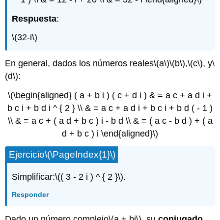
Respuesta
:
\(32-i\)
En general, dados los números reales
\(a\)
\(b\)
,
\(c\)
, y
\
(d\)
:
\(\begin{aligned} ( a + b i ) ( c + d i ) & = a c + a d i +
b c i + b d i ^ { 2 } \\ & = a c + a d i + b c i + b d ( - 1 )
\\ & = a c + ( a d + b c ) i - b d \\ & = ( a c - b d ) + ( a
d + b c ) i \end{aligned}\)
Ejercicio
\(\PageIndex{1}\)
Simplificar:
\(( 3 - 2 i ) ^ { 2 }\)
.
Responder
Dado un número complejo
\(a + bi\)
, su
conjugado