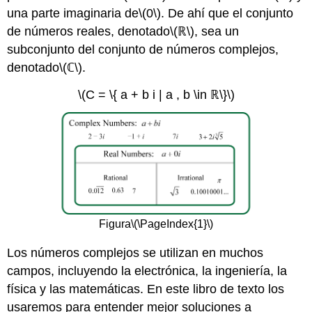
una parte imaginaria de
\(0\)
. De ahí que el conjunto
de números reales, denotado
\(ℝ\)
, sea un
subconjunto del conjunto de números complejos,
denotado
\(ℂ\)
.
\(C = \{ a + b i | a , b \in ℝ\}\)
Figura
\(\PageIndex{1}\)
Los números complejos se utilizan en muchos
campos, incluyendo la electrónica, la ingeniería, la
física y las matemáticas. En este libro de texto los
usaremos para entender mejor soluciones a