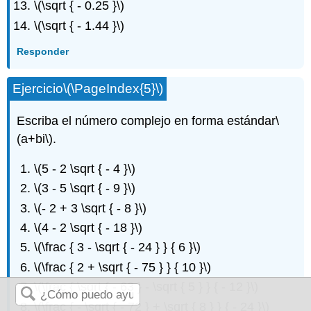
\(\sqrt { - 0.25 }\)
\(\sqrt { - 1.44 }\)
Responder
Ejercicio
\(\PageIndex{5}\)
Escriba el número complejo en forma estándar
\
(a+bi\)
.
\(5 - 2 \sqrt { - 4 }\)
\(3 - 5 \sqrt { - 9 }\)
\(- 2 + 3 \sqrt { - 8 }\)
\(4 - 2 \sqrt { - 18 }\)
\(\frac { 3 - \sqrt { - 24 } } { 6 }\)
\(\frac { 2 + \sqrt { - 75 } } { 10 }\)
\(\frac { \sqrt { - 63 } - \sqrt { 5 } } { - 12 }\)
\(\frac { - \sqrt { - 72 } + \sqrt { 8 } } { - 24 }\)