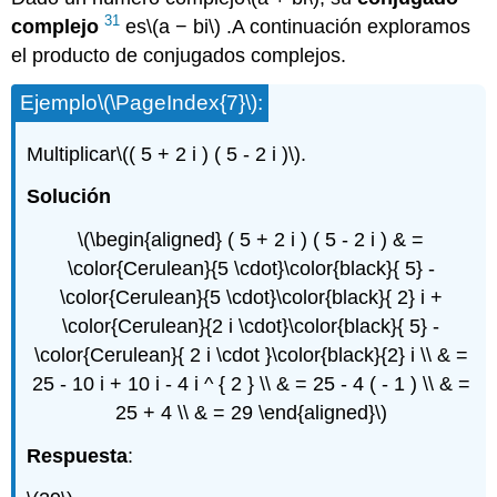
31
complejo
es
\(a − bi\)
.A continuación exploramos
el producto de conjugados complejos.
Ejemplo
\(\PageIndex{7}\)
:
Multiplicar
\(( 5 + 2 i ) ( 5 - 2 i )\)
.
Solución
\(\begin{aligned} ( 5 + 2 i ) ( 5 - 2 i ) & =
\color{Cerulean}{5 \cdot}\color{black}{ 5} -
\color{Cerulean}{5 \cdot}\color{black}{ 2} i +
\color{Cerulean}{2 i \cdot}\color{black}{ 5} -
\color{Cerulean}{ 2 i \cdot }\color{black}{2} i \\ & =
25 - 10 i + 10 i - 4 i ^ { 2 } \\ & = 25 - 4 ( - 1 ) \\ & =
25 + 4 \\ & = 29 \end{aligned}\)
Respuesta
: