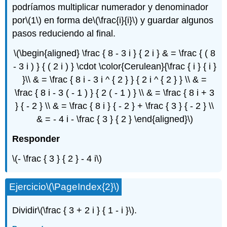
podríamos multiplicar numerador y denominador
por
\(1\)
en forma de
\(\frac{i}{i}\)
y guardar algunos
pasos reduciendo al final.
\(\begin{aligned} \frac { 8 - 3 i } { 2 i } & = \frac { ( 8
- 3 i ) } { ( 2 i ) } \cdot \color{Cerulean}{\frac { i } { i }
}\\ & = \frac { 8 i - 3 i ^ { 2 } } { 2 i ^ { 2 } } \\ & =
\frac { 8 i - 3 ( - 1 ) } { 2 ( - 1 ) } \\ & = \frac { 8 i + 3
} { - 2 } \\ & = \frac { 8 i } { - 2 } + \frac { 3 } { - 2 } \\
& = - 4 i - \frac { 3 } { 2 } \end{aligned}\)
Responder
\(- \frac { 3 } { 2 } - 4 i\)
Ejercicio
\(\PageIndex{2}\)
Dividir
\(\frac { 3 + 2 i } { 1 - i }\)
.