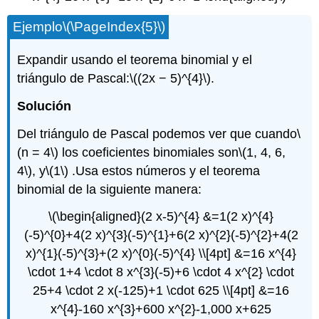
Ejemplo
\(\PageIndex{5}\)
Expandir usando el teorema binomial y el
triángulo de Pascal:
\((2x − 5)^{4}\)
.
Solución
Del triángulo de Pascal podemos ver que cuando
\
(n = 4\)
los coeficientes binomiales son
\(1, 4, 6,
4\)
, y
\(1\)
.Usa estos números y el teorema
binomial de la siguiente manera:
\(\begin{aligned}(2 x-5)^{4} &=1(2 x)^{4}
(-5)^{0}+4(2 x)^{3}(-5)^{1}+6(2 x)^{2}(-5)^{2}+4(2
x)^{1}(-5)^{3}+(2 x)^{0}(-5)^{4} \\[4pt] &=16 x^{4}
\cdot 1+4 \cdot 8 x^{3}(-5)+6 \cdot 4 x^{2} \cdot
25+4 \cdot 2 x(-125)+1 \cdot 625 \\[4pt] &=16
x^{4}-160 x^{3}+600 x^{2}-1,000 x+625