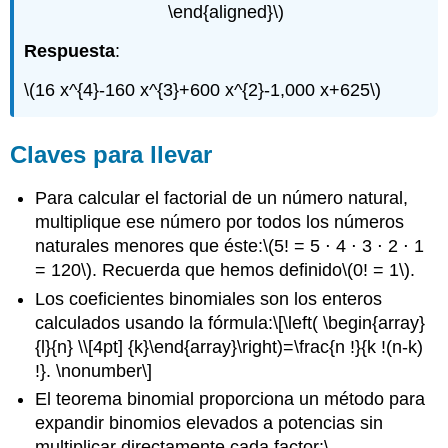
\end{aligned}\)
Respuesta
:
\(16 x^{4}-160 x^{3}+600 x^{2}-1,000 x+625\)
Claves para llevar
Para calcular el factorial de un número natural,
multiplique ese número por todos los números
naturales menores que éste:
\(5! = 5 ⋅ 4 ⋅ 3 ⋅ 2 ⋅ 1
= 120\)
. Recuerda que hemos definido
\(0! = 1\)
.
Los coeficientes binomiales son los enteros
calculados usando la fórmula:
\[\left( \begin{array}
{l}{n} \\[4pt] {k}\end{array}\right)=\frac{n !}{k !(n-k)
!}. \nonumber\]
El teorema binomial proporciona un método para
expandir binomios elevados a potencias sin
multiplicar directamente cada factor:
\