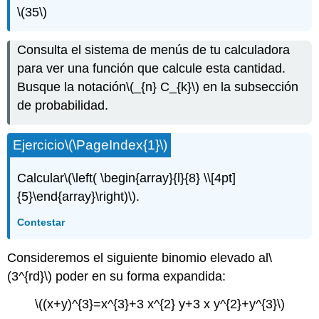
\(35\)
Consulta el sistema de menús de tu calculadora
para ver una función que calcule esta cantidad.
Busque la notación
\(_{n} C_{k}\)
en la subsección
de probabilidad.
Ejercicio
\(\PageIndex{1}\)
Calcular
\(\left( \begin{array}{l}{8} \\[4pt]
{5}\end{array}\right)\)
.
Contestar
Consideremos el siguiente binomio elevado al
\
(3^{rd}\)
poder en su forma expandida:
\((x+y)^{3}=x^{3}+3 x^{2} y+3 x y^{2}+y^{3}\)