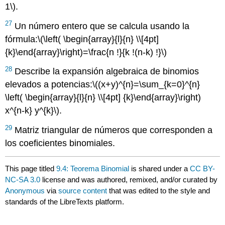
1\)
.
27
Un número entero que se calcula usando la
fórmula:
\(\left( \begin{array}{l}{n} \\[4pt]
{k}\end{array}\right)=\frac{n !}{k !(n-k) !}\)
28
Describe la expansión algebraica de binomios
elevados a potencias:
\((x+y)^{n}=\sum_{k=0}^{n}
\left( \begin{array}{l}{n} \\[4pt] {k}\end{array}\right)
x^{n-k} y^{k}\)
.
29
Matriz triangular de números que corresponden a
los coeficientes binomiales.
This page titled
9.4: Teorema Binomial
is shared under a
CC BY-
NC-SA 3.0
license and was authored, remixed, and/or curated by
Anonymous
via
source content
that was edited to the style and
standards of the LibreTexts platform.