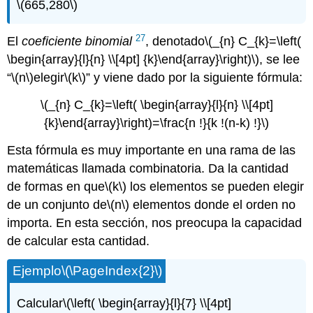
\(665,280\)
27
El
coeficiente binomial
, denotado
\(_{n} C_{k}=\left(
\begin{array}{l}{n} \\[4pt] {k}\end{array}\right)\)
, se lee
“
\(n\)
elegir
\(k\)
” y viene dado por la siguiente fórmula:
\(_{n} C_{k}=\left( \begin{array}{l}{n} \\[4pt]
{k}\end{array}\right)=\frac{n !}{k !(n-k) !}\)
Esta fórmula es muy importante en una rama de las
matemáticas llamada combinatoria. Da la cantidad
de formas en que
\(k\)
los elementos se pueden elegir
de un conjunto de
\(n\)
elementos donde el orden no
importa. En esta sección, nos preocupa la capacidad
de calcular esta cantidad.
Ejemplo
\(\PageIndex{2}\)
Calcular
\(\left( \begin{array}{l}{7} \\[4pt]