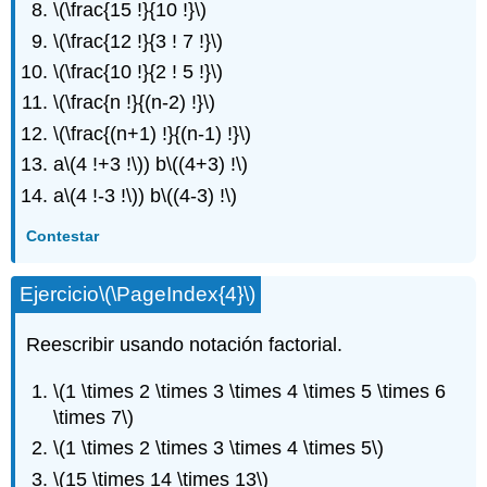
\(\frac{15 !}{10 !}\)
\(\frac{12 !}{3 ! 7 !}\)
\(\frac{10 !}{2 ! 5 !}\)
\(\frac{n !}{(n-2) !}\)
\(\frac{(n+1) !}{(n-1) !}\)
a
\(4 !+3 !\)
) b
\((4+3) !\)
a
\(4 !-3 !\)
) b
\((4-3) !\)
Contestar
Ejercicio
\(\PageIndex{4}\)
Reescribir usando notación factorial.
\(1 \times 2 \times 3 \times 4 \times 5 \times 6
\times 7\)
\(1 \times 2 \times 3 \times 4 \times 5\)
\(15 \times 14 \times 13\)