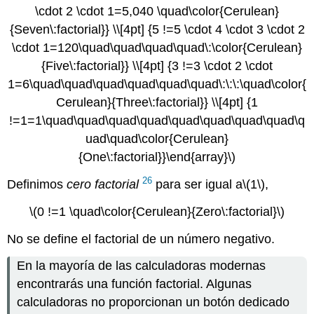
\cdot 2 \cdot 1=5,040 \quad\color{Cerulean}
{Seven\:factorial}} \\[4pt] {5 !=5 \cdot 4 \cdot 3 \cdot 2
\cdot 1=120\quad\quad\quad\quad\:\color{Cerulean}
{Five\:factorial}} \\[4pt] {3 !=3 \cdot 2 \cdot
1=6\quad\quad\quad\quad\quad\quad\:\:\:\quad\color{
Cerulean}{Three\:factorial}} \\[4pt] {1
!=1=1\quad\quad\quad\quad\quad\quad\quad\quad\q
uad\quad\color{Cerulean}
{One\:factorial}}\end{array}\)
26
Definimos
cero factorial
para ser igual a
\(1\)
,
\(0 !=1 \quad\color{Cerulean}{Zero\:factorial}\)
No se define el factorial de un número negativo.
En la mayoría de las calculadoras modernas
encontrarás una función factorial. Algunas
calculadoras no proporcionan un botón dedicado