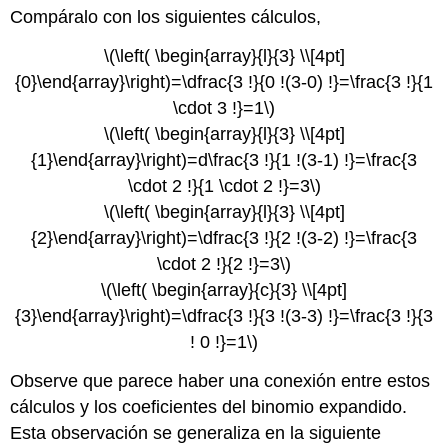
Compáralo con los siguientes cálculos,
\(\left( \begin{array}{l}{3} \\[4pt]
{0}\end{array}\right)=\dfrac{3 !}{0 !(3-0) !}=\frac{3 !}{1
\cdot 3 !}=1\)
\(\left( \begin{array}{l}{3} \\[4pt]
{1}\end{array}\right)=d\frac{3 !}{1 !(3-1) !}=\frac{3
\cdot 2 !}{1 \cdot 2 !}=3\)
\(\left( \begin{array}{l}{3} \\[4pt]
{2}\end{array}\right)=\dfrac{3 !}{2 !(3-2) !}=\frac{3
\cdot 2 !}{2 !}=3\)
\(\left( \begin{array}{c}{3} \\[4pt]
{3}\end{array}\right)=\dfrac{3 !}{3 !(3-3) !}=\frac{3 !}{3
! 0 !}=1\)
Observe que parece haber una conexión entre estos
cálculos y los coeficientes del binomio expandido.
Esta observación se generaliza en la siguiente