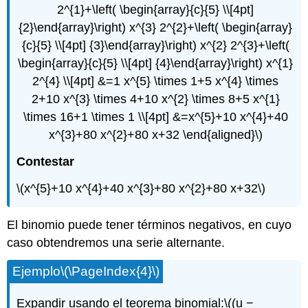
2^{1}+\left( \begin{array}{c}{5} \\[4pt]
{2}\end{array}\right) x^{3} 2^{2}+\left( \begin{array}
{c}{5} \\[4pt] {3}\end{array}\right) x^{2} 2^{3}+\left(
\begin{array}{c}{5} \\[4pt] {4}\end{array}\right) x^{1}
2^{4} \\[4pt] &=1 x^{5} \times 1+5 x^{4} \times
2+10 x^{3} \times 4+10 x^{2} \times 8+5 x^{1}
\times 16+1 \times 1 \\[4pt] &=x^{5}+10 x^{4}+40
x^{3}+80 x^{2}+80 x+32 \end{aligned}\)
Contestar
\(x^{5}+10 x^{4}+40 x^{3}+80 x^{2}+80 x+32\)
El binomio puede tener términos negativos, en cuyo
caso obtendremos una serie alternante.
Ejemplo
\(\PageIndex{4}\)
Expandir usando el teorema binomial:
\((u −