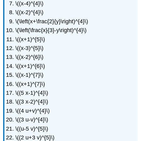
\((x-4)^{4}\)
\((x-2)^{4}\)
\(\left(x+\frac{2}{y}\right)^{4}\)
\(\left(\frac{x}{3}-y\right)^{4}\)
\((x+1)^{5}\)
\((x-3)^{5}\)
\((x-2)^{6}\)
\((x+1)^{6}\)
\((x-1)^{7}\)
\((x+1)^{7}\)
\((5 x-1)^{4}\)
\((3 x-2)^{4}\)
\((4 u+v)^{4}\)
\((3 u-v)^{4}\)
\((u-5 v)^{5}\)
\((2 u+3 v)^{5}\)