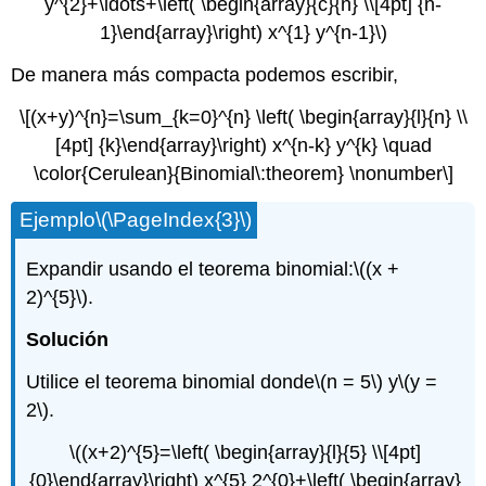
y^{2}+\ldots+\left( \begin{array}{c}{n} \\[4pt] {n-
1}\end{array}\right) x^{1} y^{n-1}\)
De manera más compacta podemos escribir,
\[(x+y)^{n}=\sum_{k=0}^{n} \left( \begin{array}{l}{n} \\
[4pt] {k}\end{array}\right) x^{n-k} y^{k} \quad
\color{Cerulean}{Binomial\:theorem} \nonumber\]
Ejemplo
\(\PageIndex{3}\)
Expandir usando el teorema binomial:
\((x +
2)^{5}\)
.
Solución
Utilice el teorema binomial donde
\(n = 5\)
y
\(y =
2\)
.
\((x+2)^{5}=\left( \begin{array}{l}{5} \\[4pt]
{0}\end{array}\right) x^{5} 2^{0}+\left( \begin{array}