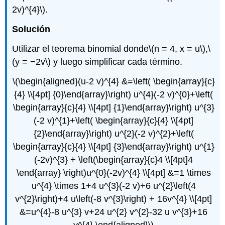
2v)^{4}\)
.
Solución
Utilizar el teorema binomial donde
\(n = 4, x = u\)
,
\
(y = −2v\)
y luego simplificar cada término.
\(\begin{aligned}(u-2 v)^{4} &=\left( \begin{array}{c}
{4} \\[4pt] {0}\end{array}\right) u^{4}(-2 v)^{0}+\left(
\begin{array}{c}{4} \\[4pt] {1}\end{array}\right) u^{3}
(-2 v)^{1}+\left( \begin{array}{c}{4} \\[4pt]
{2}\end{array}\right) u^{2}(-2 v)^{2}+\left(
\begin{array}{c}{4} \\[4pt] {3}\end{array}\right) u^{1}
(-2v)^{3} + \left(\begin{array}{c}4 \\[4pt]4
\end{array} \right)u^{0}(-2v)^{4} \\[4pt] &=1 \times
u^{4} \times 1+4 u^{3}(-2 v)+6 u^{2}\left(4
v^{2}\right)+4 u\left(-8 v^{3}\right) + 16v^{4} \\[4pt]
&=u^{4}-8 u^{3} v+24 u^{2} v^{2}-32 u v^{3}+16
v^{4} \end{aligned}\)