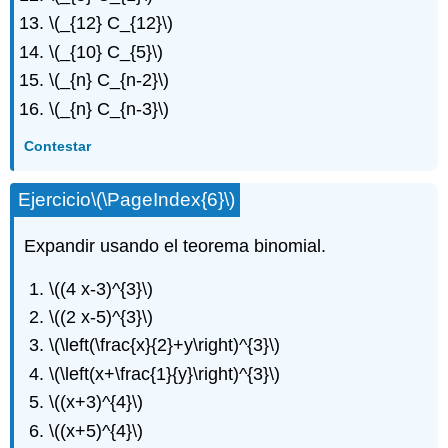
\(_{12} C_{12}\)
\(_{10} C_{5}\)
\(_{n} C_{n-2}\)
\(_{n} C_{n-3}\)
Contestar
Ejercicio
\(\PageIndex{6}\)
Expandir usando el teorema binomial.
\((4 x-3)^{3}\)
\((2 x-5)^{3}\)
\(\left(\frac{x}{2}+y\right)^{3}\)
\(\left(x+\frac{1}{y}\right)^{3}\)
\((x+3)^{4}\)
\((x+5)^{4}\)