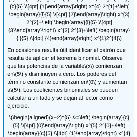
{c}{5} \\[4pt] {1}\end{array}\right) x^{4} 2^{1}+\left(
\begin{array}{l}{5} \\[4pt] {2}\end{array}\right) x^{3}
2^{2}+\left( \begin{array}{l}{5} \\[4pt]
{3}\end{array}\right) x^{2} 2^{3}+\left( \begin{array}
{l}{5} \\[4pt] {4}\end{array}\right) x^{1}2^{4}\)
En ocasiones resulta útil identificar el patrón que
resulta de aplicar el teorema binomial. Observe
que las potencias de la variable
\(x\)
comienzan
en
\(5\)
y disminuyen a cero. Los poderes del
término constante comienzan en
\(0\)
y aumentan
a
\(5\)
. Los coeficientes binomiales se pueden
calcular a un lado y se dejan al lector como
ejercicio.
\(\begin{aligned}(x+2)^{5} &=\left( \begin{array}{c}
{5} \\[4pt] {0}\end{array}\right) x^{5} 2^{0}+\left(
\begin{array}{c}{5} \\[4pt] {1}\end{array}\right) x^{4}