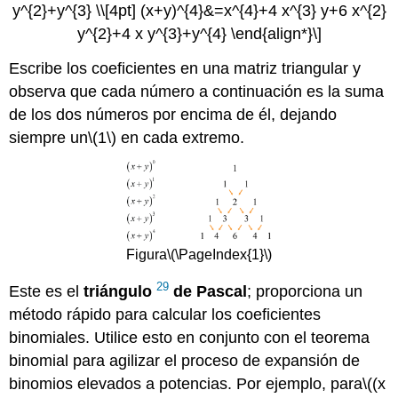
y^{2}+y^{3} \\[4pt] (x+y)^{4}&=x^{4}+4 x^{3} y+6 x^{2}
y^{2}+4 x y^{3}+y^{4} \end{align*}\]
Escribe los coeficientes en una matriz triangular y
observa que cada número a continuación es la suma
de los dos números por encima de él, dejando
siempre un
\(1\)
en cada extremo.
Figura
\(\PageIndex{1}\)
29
Este es el
triángulo
de Pascal
; proporciona un
método rápido para calcular los coeficientes
binomiales. Utilice esto en conjunto con el teorema
binomial para agilizar el proceso de expansión de
binomios elevados a potencias. Por ejemplo, para
\((x