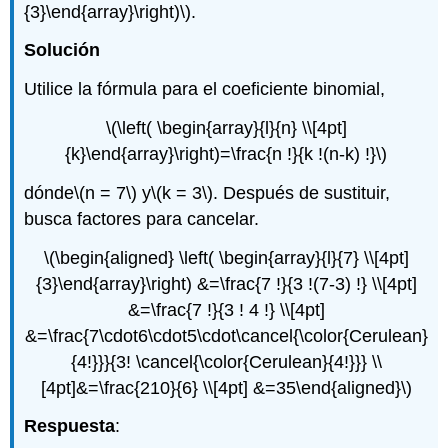
{3}\end{array}\right)\)
.
Solución
Utilice la fórmula para el coeficiente binomial,
\(\left( \begin{array}{l}{n} \\[4pt]
{k}\end{array}\right)=\frac{n !}{k !(n-k) !}\)
dónde
\(n = 7\)
y
\(k = 3\)
. Después de sustituir,
busca factores para cancelar.
\(\begin{aligned} \left( \begin{array}{l}{7} \\[4pt]
{3}\end{array}\right) &=\frac{7 !}{3 !(7-3) !} \\[4pt]
&=\frac{7 !}{3 ! 4 !} \\[4pt]
&=\frac{7\cdot6\cdot5\cdot\cancel{\color{Cerulean}
{4!}}}{3! \cancel{\color{Cerulean}{4!}}} \\
[4pt]&=\frac{210}{6} \\[4pt] &=35\end{aligned}\)
Respuesta
: