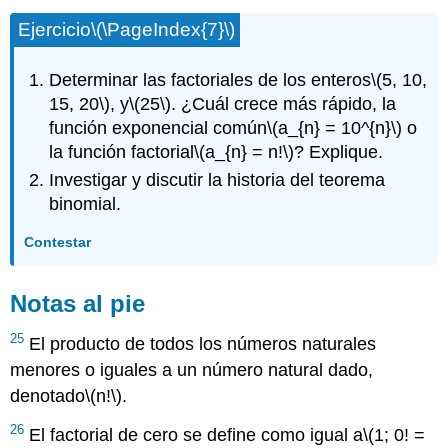
Ejercicio
\(\PageIndex{7}\)
Determinar las factoriales de los enteros
\(5, 10,
15, 20\)
, y
\(25\)
. ¿Cuál crece más rápido, la
función exponencial común
\(a_{n} = 10^{n}\)
o
la función factorial
\(a_{n} = n!\)
? Explique.
Investigar y discutir la historia del teorema
binomial.
Contestar
Notas al pie
25
El producto de todos los números naturales
menores o iguales a un número natural dado,
denotado
\(n!\)
.
26
El factorial de cero se define como igual a
\(1; 0! =