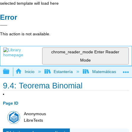
selected template will load here
Error
This action is not available.
chrome_reader_mode
Enter Reader
Mode
Expandir/contraer jerarquía global
Inicio
Estantería
Matemáticas
9.4: Teorema Binomial
Page ID
Anonymous
LibreTexts