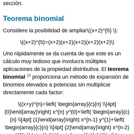
sección.
Teorema binomial
Considere la posibilidad de ampliar
\((x+2)^{5} \)
:
\((x+2)^{5}=(x+2)(x+2)(x+2)(x+2)(x+2)\)
Uno rápidamente se da cuenta de que este es un
cálculo muy tedioso que involucra múltiples
aplicaciones de la propiedad distributiva. El
teorema
28
binomial
proporciona un método de expansión de
binomios elevados a potencias sin multiplicar
directamente cada factor:
\((x+y)^{n}=\left( \begin{array}{c}{n} \\[4pt]
{0}\end{array}\right) x^{n} y^{0}+\left( \begin{array}{c}
{n} \\[4pt] {1}\end{array}\right) x^{n-1} y^{1}+\left(
\begin{array}{c}{n} \\[4pt] {2}\end{array}\right) x^{n-2}