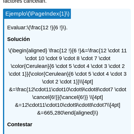
factores cancelan.
Ejemplo
\(\PageIndex{1}\)
Evaluar:
\(\frac{12 !}{6 !}\)
.
Solución
\(\begin{aligned} \frac{12 !}{6 !}&=\frac{12 \cdot 11
\cdot 10 \cdot 9 \cdot 8 \cdot 7 \cdot
\color{Cerulean}{6 \cdot 5 \cdot 4 \cdot 3 \cdot 2
\cdot 1}}{\color{Cerulean}{6 \cdot 5 \cdot 4 \cdot 3
\cdot 2 \cdot 1}}\\[4pt]
&=\frac{12\cdot11\cdot10\cdot9\cdot8\cdot7 \cdot
\cancel{6!}}{\cancel{6!}} \\[4pt]
&=12\cdot11\cdot10\cdot9\cdot8\cdot7\\[4pt]
&=665,280\end{aligned}\)
Contestar