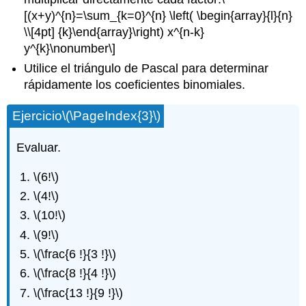
[(x+y)^{n}=\sum_{k=0}^{n} \left( \begin{array}{l}{n}
\\[4pt] {k}\end{array}\right) x^{n-k}
y^{k}\nonumber\]
Utilice el triángulo de Pascal para determinar
rápidamente los coeficientes binomiales.
Ejercicio
\(\PageIndex{3}\)
Evaluar.
\(6!\)
\(4!\)
\(10!\)
\(9!\)
\(\frac{6 !}{3 !}\)
\(\frac{8 !}{4 !}\)
\(\frac{13 !}{9 !}\)