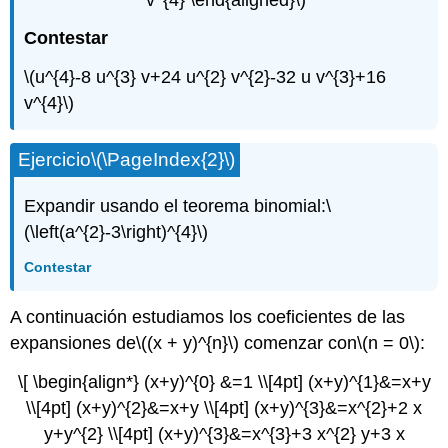
Contestar
\(u^{4}-8 u^{3} v+24 u^{2} v^{2}-32 u v^{3}+16
v^{4}\)
Ejercicio
\(\PageIndex{2}\)
Expandir usando el teorema binomial:
\
(\left(a^{2}-3\right)^{4}\)
Contestar
A continuación estudiamos los coeficientes de las
expansiones de
\((x + y)^{n}\)
comenzar con
\(n = 0\)
:
\[ \begin{align*} (x+y)^{0} &=1 \\[4pt] (x+y)^{1}&=x+y
\\[4pt] (x+y)^{2}&=x+y \\[4pt] (x+y)^{3}&=x^{2}+2 x
y+y^{2} \\[4pt] (x+y)^{3}&=x^{3}+3 x^{2} y+3 x