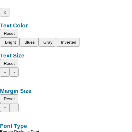
x
Text Color
Reset
Bright
Blues
Gray
Inverted
Text Size
Reset
+
-
Margin Size
Reset
+
-
Font Type
Enable Dyslexic Font