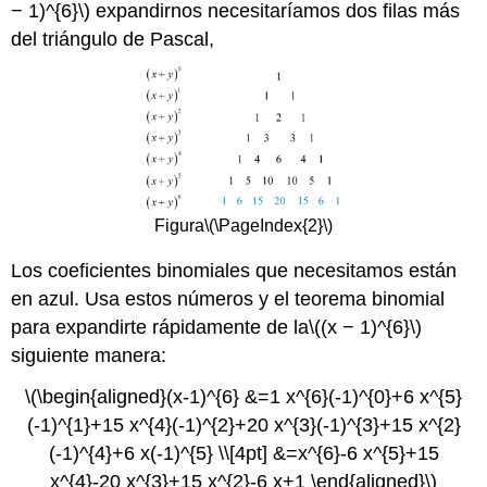
− 1)^{6}\)
expandirnos necesitaríamos dos filas más
del triángulo de Pascal,
Figura
\(\PageIndex{2}\)
Los coeficientes binomiales que necesitamos están
en azul. Usa estos números y el teorema binomial
para expandirte rápidamente de la
\((x − 1)^{6}\)
siguiente manera:
\(\begin{aligned}(x-1)^{6} &=1 x^{6}(-1)^{0}+6 x^{5}
(-1)^{1}+15 x^{4}(-1)^{2}+20 x^{3}(-1)^{3}+15 x^{2}
(-1)^{4}+6 x(-1)^{5} \\[4pt] &=x^{6}-6 x^{5}+15
x^{4}-20 x^{3}+15 x^{2}-6 x+1 \end{aligned}\)