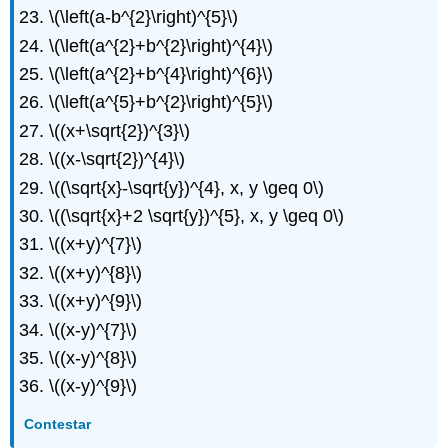
\(\left(a-b^{2}\right)^{5}\)
\(\left(a^{2}+b^{2}\right)^{4}\)
\(\left(a^{2}+b^{4}\right)^{6}\)
\(\left(a^{5}+b^{2}\right)^{5}\)
\((x+\sqrt{2})^{3}\)
\((x-\sqrt{2})^{4}\)
\((\sqrt{x}-\sqrt{y})^{4}, x, y \geq 0\)
\((\sqrt{x}+2 \sqrt{y})^{5}, x, y \geq 0\)
\((x+y)^{7}\)
\((x+y)^{8}\)
\((x+y)^{9}\)
\((x-y)^{7}\)
\((x-y)^{8}\)
\((x-y)^{9}\)
Contestar