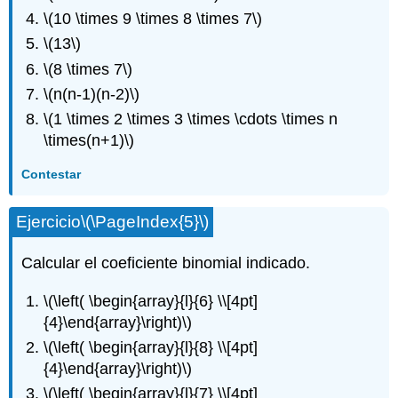
\(10 \times 9 \times 8 \times 7\)
\(13\)
\(8 \times 7\)
\(n(n-1)(n-2)\)
\(1 \times 2 \times 3 \times \cdots \times n
\times(n+1)\)
Contestar
Ejercicio
\(\PageIndex{5}\)
Calcular el coeficiente binomial indicado.
\(\left( \begin{array}{l}{6} \\[4pt]
{4}\end{array}\right)\)
\(\left( \begin{array}{l}{8} \\[4pt]
{4}\end{array}\right)\)
\(\left( \begin{array}{l}{7} \\[4pt]