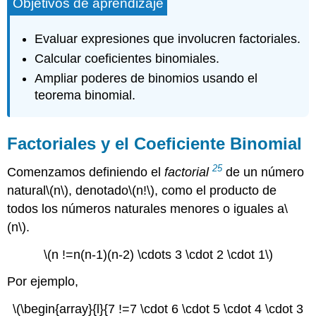
Objetivos de aprendizaje
Evaluar expresiones que involucren factoriales.
Calcular coeficientes binomiales.
Ampliar poderes de binomios usando el
teorema binomial.
Factoriales y el Coeficiente Binomial
25
Comenzamos definiendo el
factorial
de un número
natural
\(n\)
, denotado
\(n!\)
, como el producto de
todos los números naturales menores o iguales a
\
(n\)
.
\(n !=n(n-1)(n-2) \cdots 3 \cdot 2 \cdot 1\)
Por ejemplo,
\(\begin{array}{l}{7 !=7 \cdot 6 \cdot 5 \cdot 4 \cdot 3