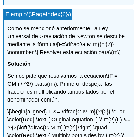
Ejemplo
\(\PageIndex{6}\)
Como se mencionó anteriormente, la Ley
Universal de Gravitación de Newton se describe
mediante la fórmula
\[F=\dfrac{G M m}{r^{2}}
\nonumber \]
Resolver esta ecuación para
\(m\)
.
Solución
Se nos pide que resolvamos la ecuación
\(F =
GMm/r^2\)
para
\(m\)
. Primero, despejar las
fracciones multiplicando ambos lados por el
denominador común.
\[\begin{aligned} F &= \dfrac{G M m}{r^{2}} \quad
\color{Red} \text { Original equation. } \\ r^{2}(F) &=
r^{2}\left(\dfrac{G M m}{r^{2}}\right) \quad
\color{Red} \text { Multiply both sides by } r^{2} \\