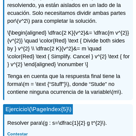
resolviendo, ya están aislados en un lado de la
ecuación. Solo necesitamos dividir ambas partes
por
\(v^2\)
para completar la solución.
\[\begin{aligned} \dfrac{2 K}{v^2}&= \dfrac{m v^{2}}
{v^{2}} \quad \color{Red} \text { Divide both sides
by } v^{2} \\ \dfrac{2 K}{v^2}&= m \quad
\color{Red} \text { Simplify. Cancel } v^{2} \text { for
} v^{2} \end{aligned} \nonumber \]
Tenga en cuenta que la respuesta final tiene la
forma
\(m = \text {“Stuff”}\)
, donde “Stude” no
contiene ninguna ocurrencia de la variable
\(m\)
.
Ejercicio
\(\PageIndex{5}\)
Resolver para
\(g : s=\dfrac{1}{2} g t^{2}\)
.
Contestar