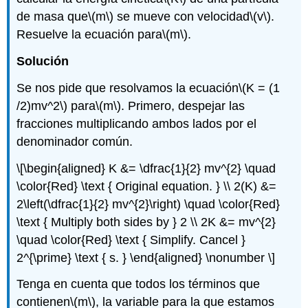
de masa que
\(m\)
se mueve con velocidad
\(v\)
.
Resuelve la ecuación para
\(m\)
.
Solución
Se nos pide que resolvamos la ecuación
\(K = (1
/2)mv^2\)
para
\(m\)
. Primero, despejar las
fracciones multiplicando ambos lados por el
denominador común.
\[\begin{aligned} K &= \dfrac{1}{2} mv^{2} \quad
\color{Red} \text { Original equation. } \\ 2(K) &=
2\left(\dfrac{1}{2} mv^{2}\right) \quad \color{Red}
\text { Multiply both sides by } 2 \\ 2K &= mv^{2}
\quad \color{Red} \text { Simplify. Cancel }
2^{\prime} \text { s. } \end{aligned} \nonumber \]
Tenga en cuenta que todos los términos que
contienen
\(m\)
, la variable para la que estamos