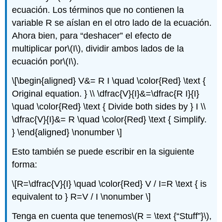
ecuación. Los términos que no contienen la
variable R se aíslan en el otro lado de la ecuación.
Ahora bien, para “deshacer” el efecto de
multiplicar por
\(I\)
, dividir ambos lados de la
ecuación por
\(I\)
.
\[\begin{aligned} V&= R I \quad \color{Red} \text {
Original equation. } \\ \dfrac{V}{I}&=\dfrac{R I}{I}
\quad \color{Red} \text { Divide both sides by } I \\
\dfrac{V}{I}&= R \quad \color{Red} \text { Simplify.
} \end{aligned} \nonumber \]
Esto también se puede escribir en la siguiente
forma:
\[R=\dfrac{V}{I} \quad \color{Red} V / I=R \text { is
equivalent to } R=V / I \nonumber \]
Tenga en cuenta que tenemos
\(R = \text {“Stuff”}\)
,