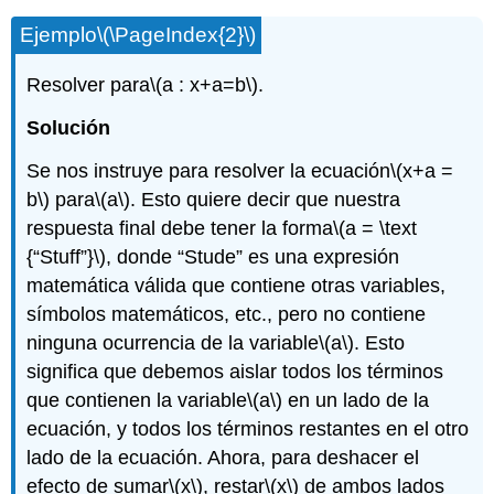
Ejemplo
\(\PageIndex{2}\)
Resolver para
\(a : x+a=b\)
.
Solución
Se nos instruye para resolver la ecuación
\(x+a =
b\)
para
\(a\)
. Esto quiere decir que nuestra
respuesta final debe tener la forma
\(a = \text
{“Stuff”}\)
, donde “Stude” es una expresión
matemática válida que contiene otras variables,
símbolos matemáticos, etc., pero no contiene
ninguna ocurrencia de la variable
\(a\)
. Esto
significa que debemos aislar todos los términos
que contienen la variable
\(a\)
en un lado de la
ecuación, y todos los términos restantes en el otro
lado de la ecuación. Ahora, para deshacer el
efecto de sumar
\(x\)
, restar
\(x\)
de ambos lados