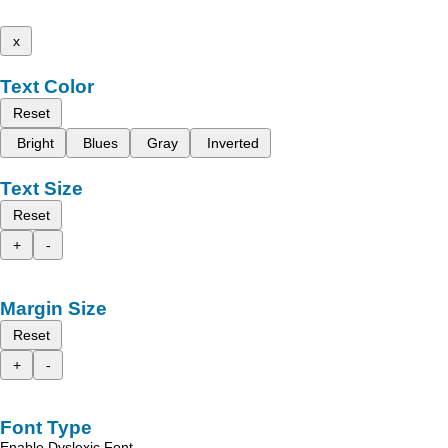
x
Text Color
Reset
Bright
Blues
Gray
Inverted
Text Size
Reset
+
-
Margin Size
Reset
+
-
Font Type
Enable Dyslexic Font