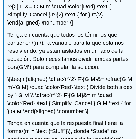
r^{2} F &= G M m \quad \color{Red} \text {
Simplify. Cancel } r^{2} \text { for } r^{2}
\end{aligned} \nonumber \]
Tenga en cuenta que todos los términos que
contienen
\(m\)
, la variable para la que estamos
resolviendo, ya están aislados en un lado de la
ecuación. Solo necesitamos dividir ambas partes
por
\(GM\)
para completar la solución.
\[\begin{aligned} \dfrac{r^{2} F}{G M}&= \dfrac{G M
m}{G M} \quad \color{Red} \text { Divide both sides
by } G M \\ \dfrac{r^{2} F}{G M}&= m \quad
\color{Red} \text { Simplify. Cancel } G M \text { for
} G M \end{aligned} \nonumber \]
Tenga en cuenta que la respuesta final tiene la
forma
\(m = \text {“Stuff”}\)
, donde “Stude” no