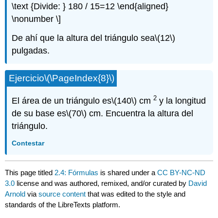
\text {Divide: } 180 / 15=12 \end{aligned}
\nonumber \]
De ahí que la altura del triángulo sea
\(12\)
pulgadas.
Ejercicio
\(\PageIndex{8}\)
2
El área de un triángulo es
\(140\)
cm
y la longitud
de su base es
\(70\)
cm. Encuentra la altura del
triángulo.
Contestar
This page titled
2.4: Fórmulas
is shared under a
CC BY-NC-ND
3.0
license and was authored, remixed, and/or curated by
David
Arnold
via
source content
that was edited to the style and
standards of the LibreTexts platform.