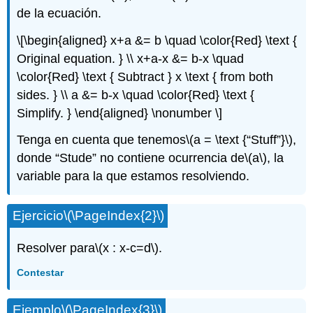
de la ecuación.
\[\begin{aligned} x+a &= b \quad \color{Red} \text {
Original equation. } \\ x+a-x &= b-x \quad
\color{Red} \text { Subtract } x \text { from both
sides. } \\ a &= b-x \quad \color{Red} \text {
Simplify. } \end{aligned} \nonumber \]
Tenga en cuenta que tenemos
\(a = \text {“Stuff”}\)
,
donde “Stude” no contiene ocurrencia de
\(a\)
, la
variable para la que estamos resolviendo.
Ejercicio
\(\PageIndex{2}\)
Resolver para
\(x : x-c=d\)
.
Contestar
Ejemplo
\(\PageIndex{3}\)