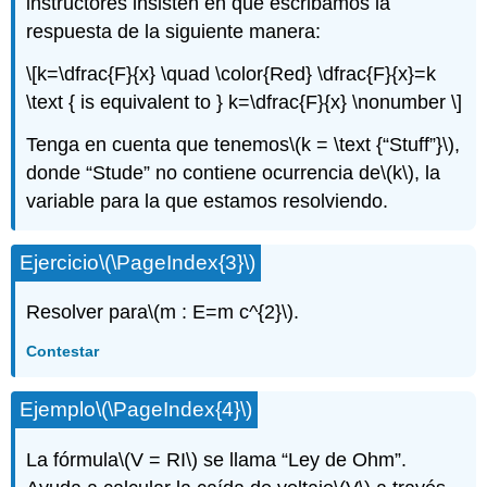
instructores insisten en que escribamos la
respuesta de la siguiente manera:
\[k=\dfrac{F}{x} \quad \color{Red} \dfrac{F}{x}=k
\text { is equivalent to } k=\dfrac{F}{x} \nonumber \]
Tenga en cuenta que tenemos
\(k = \text {“Stuff”}\)
,
donde “Stude” no contiene ocurrencia de
\(k\)
, la
variable para la que estamos resolviendo.
Ejercicio
\(\PageIndex{3}\)
Resolver para
\(m : E=m c^{2}\)
.
Contestar
Ejemplo
\(\PageIndex{4}\)
La fórmula
\(V = RI\)
se llama “Ley de Ohm”.