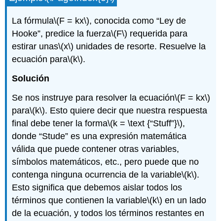
La fórmula
\(F = kx\)
, conocida como “Ley de
Hooke”, predice la fuerza
\(F\)
requerida para
estirar unas
\(x\)
unidades de resorte. Resuelve la
ecuación para
\(k\)
.
Solución
Se nos instruye para resolver la ecuación
\(F = kx\)
para
\(k\)
. Esto quiere decir que nuestra respuesta
final debe tener la forma
\(k = \text {“Stuff”}\)
,
donde “Stude” es una expresión matemática
válida que puede contener otras variables,
símbolos matemáticos, etc., pero puede que no
contenga ninguna ocurrencia de la variable
\(k\)
.
Esto significa que debemos aislar todos los
términos que contienen la variable
\(k\)
en un lado
de la ecuación, y todos los términos restantes en