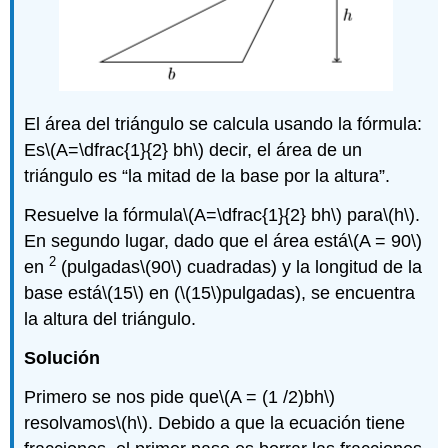
El área del triángulo se calcula usando la fórmula:
Es
\(A=\dfrac{1}{2} bh\)
decir, el área de un
triángulo es “la mitad de la base por la altura”.
Resuelve la fórmula
\(A=\dfrac{1}{2} bh\)
para
\(h\)
.
En segundo lugar, dado que el área está
\(A = 90\)
2
en
(pulgadas
\(90\)
cuadradas) y la longitud de la
base está
\(15\)
en (
\(15\)
pulgadas), se encuentra
la altura del triángulo.
Solución
Primero se nos pide que
\(A = (1 /2)bh\)
resolvamos
\(h\)
. Debido a que la ecuación tiene