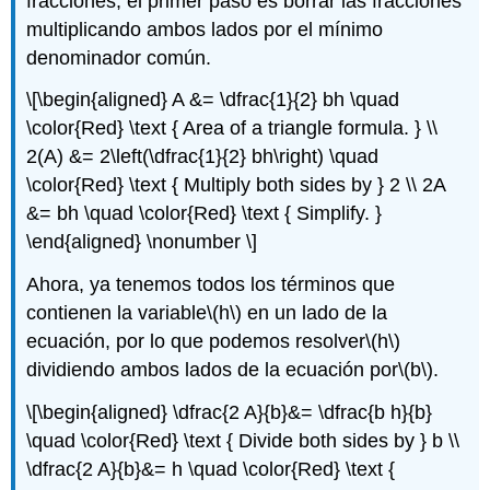
fracciones, el primer paso es borrar las fracciones
multiplicando ambos lados por el mínimo
denominador común.
\[\begin{aligned} A &= \dfrac{1}{2} bh \quad
\color{Red} \text { Area of a triangle formula. } \\
2(A) &= 2\left(\dfrac{1}{2} bh\right) \quad
\color{Red} \text { Multiply both sides by } 2 \\ 2A
&= bh \quad \color{Red} \text { Simplify. }
\end{aligned} \nonumber \]
Ahora, ya tenemos todos los términos que
contienen la variable
\(h\)
en un lado de la
ecuación, por lo que podemos resolver
\(h\)
dividiendo ambos lados de la ecuación por
\(b\)
.
\[\begin{aligned} \dfrac{2 A}{b}&= \dfrac{b h}{b}
\quad \color{Red} \text { Divide both sides by } b \\
\dfrac{2 A}{b}&= h \quad \color{Red} \text {