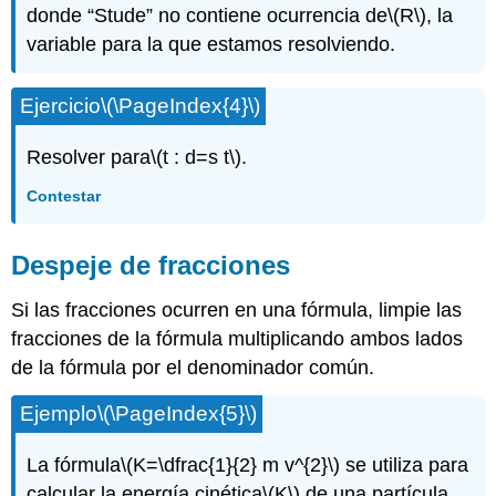
donde “Stude” no contiene ocurrencia de
\(R\)
, la
variable para la que estamos resolviendo.
Ejercicio
\(\PageIndex{4}\)
Resolver para
\(t : d=s t\)
.
Contestar
Despeje de fracciones
Si las fracciones ocurren en una fórmula, limpie las
fracciones de la fórmula multiplicando ambos lados
de la fórmula por el denominador común.
Ejemplo
\(\PageIndex{5}\)
La fórmula
\(K=\dfrac{1}{2} m v^{2}\)
se utiliza para
calcular la energía cinética
\(K\)
de una partícula