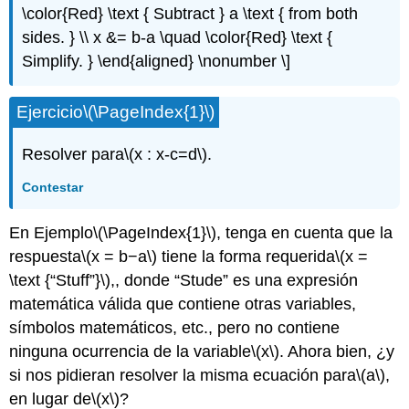
\color{Red} \text { Subtract } a \text { from both
sides. } \\ x &= b-a \quad \color{Red} \text {
Simplify. } \end{aligned} \nonumber \]
Ejercicio
\(\PageIndex{1}\)
Resolver para
\(x : x-c=d\)
.
Contestar
En Ejemplo
\(\PageIndex{1}\)
, tenga en cuenta que la
respuesta
\(x = b−a\)
tiene la forma requerida
\(x =
\text {“Stuff”}\)
,, donde “Stude” es una expresión
matemática válida que contiene otras variables,
símbolos matemáticos, etc., pero no contiene
ninguna ocurrencia de la variable
\(x\)
. Ahora bien, ¿y
si nos pidieran resolver la misma ecuación para
\(a\)
,
en lugar de
\(x\)
?