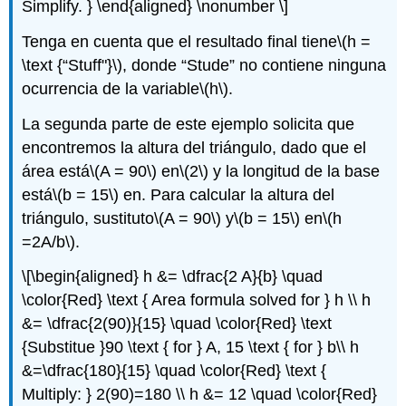
Simplify. } \end{aligned} \nonumber \]
Tenga en cuenta que el resultado final tiene
\(h =
\text {“Stuff"}\)
, donde “Stude” no contiene ninguna
ocurrencia de la variable
\(h\)
.
La segunda parte de este ejemplo solicita que
encontremos la altura del triángulo, dado que el
área está
\(A = 90\)
en
\(2\)
y la longitud de la base
está
\(b = 15\)
en. Para calcular la altura del
triángulo, sustituto
\(A = 90\)
y
\(b = 15\)
en
\(h
=2A/b\)
.
\[\begin{aligned} h &= \dfrac{2 A}{b} \quad
\color{Red} \text { Area formula solved for } h \\ h
&= \dfrac{2(90)}{15} \quad \color{Red} \text
{Substitue }90 \text { for } A, 15 \text { for } b\\ h
&=\dfrac{180}{15} \quad \color{Red} \text {
Multiply: } 2(90)=180 \\ h &= 12 \quad \color{Red}