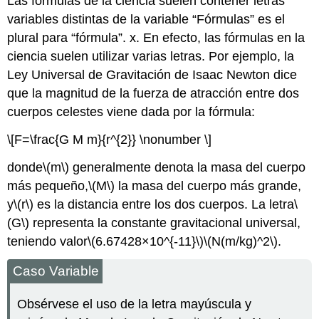
Las fórmulas de la ciencia suelen contener letras
variables distintas de la variable “Fórmulas” es el
plural para “fórmula”. x. En efecto, las fórmulas en la
ciencia suelen utilizar varias letras. Por ejemplo, la
Ley Universal de Gravitación de Isaac Newton dice
que la magnitud de la fuerza de atracción entre dos
cuerpos celestes viene dada por la fórmula:
\[F=\frac{G M m}{r^{2}} \nonumber \]
donde
\(m\)
generalmente denota la masa del cuerpo
más pequeño,
\(M\)
la masa del cuerpo más grande,
y
\(r\)
es la distancia entre los dos cuerpos. La letra
\
(G\)
representa la constante gravitacional universal,
teniendo valor
\(6.67428×10^{-11}\)
\(N(m/kg)^2\)
.
Caso Variable
Obsérvese el uso de la letra mayúscula y