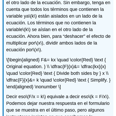
el otro lado de la ecuación. Sin embargo, tenga en
cuenta que todos los términos que contienen la
variable ya
\(k\)
están aislados en un lado de la
ecuación. Los términos que no contienen la
variable
\(k\)
se aíslan en el otro lado de la
ecuación. Ahora bien, para “deshacer” el efecto de
multiplicar por
\(x\)
, dividir ambos lados de la
ecuación por
\(x\)
.
\[\begin{aligned} F&= kx \quad \color{Red} \text {
Original equation. } \\ \dfrac{F}{x}&= \dfrac{kx}{x}
\quad \color{Red} \text { Divide both sides by } x \\
\dfrac{F}{x}&= k \quad \color{Red} \text { Simplify. }
\end{aligned} \nonumber \]
Decir eso
\(F/x = k\)
equivale a decir eso
\(k = F/x\)
.
Podemos dejar nuestra respuesta en el formulario
que se muestra en el último paso, pero algunos