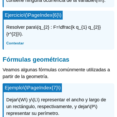
contiene ninguna ocurrencia de la variable
\(m\)
.
Ejercicio
\(\PageIndex{6}\)
Resolver para
\(q_{2} : F=\dfrac{k q_{1} q_{2}}
{r^{2}}\)
.
Contestar
Fórmulas geométricas
Veamos algunas fórmulas comúnmente utilizadas a
partir de la geometría.
Ejemplo
\(\PageIndex{7}\)
Dejar
\(W\)
y
\(L\)
representar el ancho y largo de
un rectángulo, respectivamente, y dejar
\(P\)
representar su perímetro.