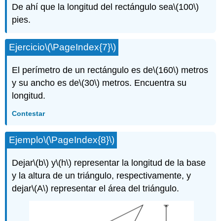
De ahí que la longitud del rectángulo sea
\(100\)
pies.
Ejercicio
\(\PageIndex{7}\)
El perímetro de un rectángulo es de
\(160\)
metros
y su ancho es de
\(30\)
metros. Encuentra su
longitud.
Contestar
Ejemplo
\(\PageIndex{8}\)
Dejar
\(b\)
y
\(h\)
representar la longitud de la base
y la altura de un triángulo, respectivamente, y
dejar
\(A\)
representar el área del triángulo.