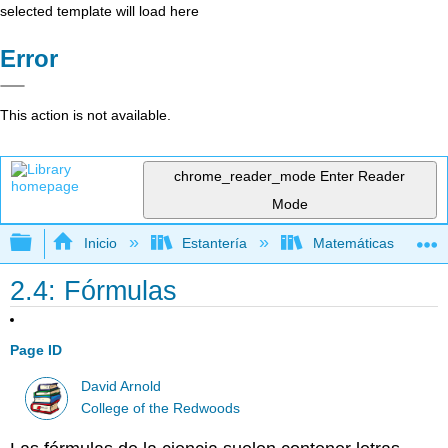
selected template will load here
Error
This action is not available.
chrome_reader_mode
Enter Reader
Mode
Expandir/contraer jerarquía global
Inicio
Estantería
Matemáticas
2.4: Fórmulas
Page ID
David Arnold
College of the Redwoods