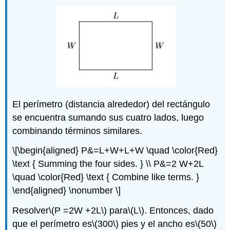
El perímetro (distancia alrededor) del rectángulo
se encuentra sumando sus cuatro lados, luego
combinando términos similares.
\[\begin{aligned} P&=L+W+L+W \quad \color{Red}
\text { Summing the four sides. } \\ P&=2 W+2L
\quad \color{Red} \text { Combine like terms. }
\end{aligned} \nonumber \]
Resolver
\(P =2W +2L\)
para
\(L\)
. Entonces, dado
que el perímetro es
\(300\)
pies y el ancho es
\(50\)