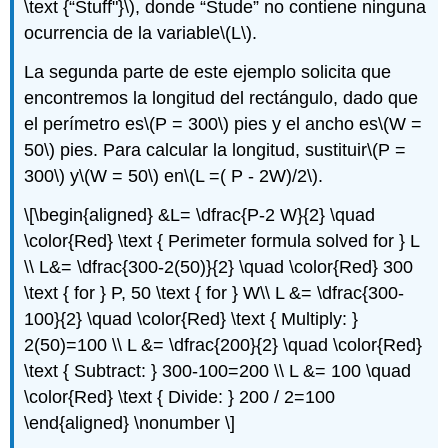
\text {“Stuff"}\)
, donde “Stude” no contiene ninguna
ocurrencia de la variable
\(L\)
.
La segunda parte de este ejemplo solicita que
encontremos la longitud del rectángulo, dado que
el perímetro es
\(P = 300\)
pies y el ancho es
\(W =
50\)
pies. Para calcular la longitud, sustituir
\(P =
300\)
y
\(W = 50\)
en
\(L =( P - 2W)/2\)
.
\[\begin{aligned} &L= \dfrac{P-2 W}{2} \quad
\color{Red} \text { Perimeter formula solved for } L
\\ L&= \dfrac{300-2(50)}{2} \quad \color{Red} 300
\text { for } P, 50 \text { for } W\\ L &= \dfrac{300-
100}{2} \quad \color{Red} \text { Multiply: }
2(50)=100 \\ L &= \dfrac{200}{2} \quad \color{Red}
\text { Subtract: } 300-100=200 \\ L &= 100 \quad
\color{Red} \text { Divide: } 200 / 2=100
\end{aligned} \nonumber \]