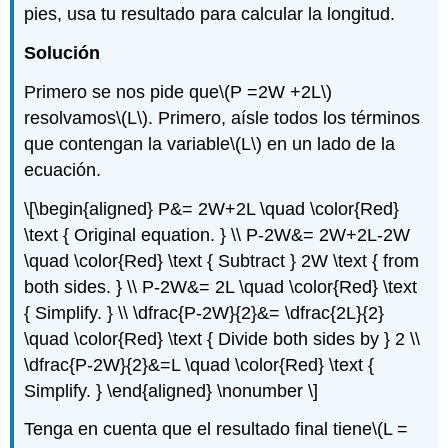
pies, usa tu resultado para calcular la longitud.
Solución
Primero se nos pide que
\(P =2W +2L\)
resolvamos
\(L\)
. Primero, aísle todos los términos
que contengan la variable
\(L\)
en un lado de la
ecuación.
\[\begin{aligned} P&= 2W+2L \quad \color{Red}
\text { Original equation. } \\ P-2W&= 2W+2L-2W
\quad \color{Red} \text { Subtract } 2W \text { from
both sides. } \\ P-2W&= 2L \quad \color{Red} \text
{ Simplify. } \\ \dfrac{P-2W}{2}&= \dfrac{2L}{2}
\quad \color{Red} \text { Divide both sides by } 2 \\
\dfrac{P-2W}{2}&=L \quad \color{Red} \text {
Simplify. } \end{aligned} \nonumber \]
Tenga en cuenta que el resultado final tiene
\(L =