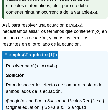
símbolos matemáticos, etc., pero no debe
contener ninguna ocurrencia de la variable
\(x\)
.
Así, para resolver una ecuación para
\(x\)
,
necesitamos aislar los términos que contienen
\(x\)
en
un lado de la ecuación, y todos los términos
restantes en el otro lado de la ecuación.
Ejemplo
\(\PageIndex{1}\)
Resolver para
\(x : x+a=b\)
.
Solución
Para deshacer los efectos de sumar a, resta a de
ambos lados de la ecuación.
\[\begin{aligned} x+a &= b \quad \color{Red} \text {
Original equation. } \\ x+a-a &= b-a \quad