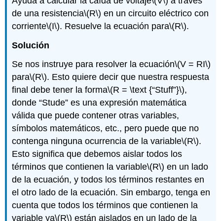
Ayuda a calcular la caída de voltaje
\(V\)
a través
de una resistencia
\(R\)
en un circuito eléctrico con
corriente
\(I\)
. Resuelve la ecuación para
\(R\)
.
Solución
Se nos instruye para resolver la ecuación
\(V = RI\)
para
\(R\)
. Esto quiere decir que nuestra respuesta
final debe tener la forma
\(R = \text {“Stuff”}\)
,
donde “Stude” es una expresión matemática
válida que puede contener otras variables,
símbolos matemáticos, etc., pero puede que no
contenga ninguna ocurrencia de la variable
\(R\)
.
Esto significa que debemos aislar todos los
términos que contienen la variable
\(R\)
en un lado
de la ecuación, y todos los términos restantes en
el otro lado de la ecuación. Sin embargo, tenga en
cuenta que todos los términos que contienen la
variable ya
\(R\)
están aislados en un lado de la