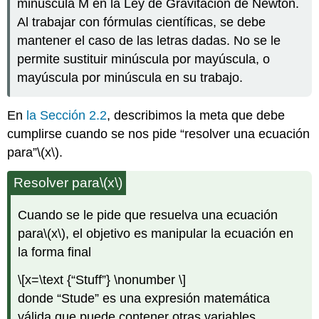
minúscula M en la Ley de Gravitación de Newton.
Al trabajar con fórmulas científicas, se debe
mantener el caso de las letras dadas. No se le
permite sustituir minúscula por mayúscula, o
mayúscula por minúscula en su trabajo.
En
la Sección 2.2
, describimos la meta que debe
cumplirse cuando se nos pide “resolver una ecuación
para”
\(x\)
.
Resolver para
\(x\)
Cuando se le pide que resuelva una ecuación
para
\(x\)
, el objetivo es manipular la ecuación en
la forma final
\[x=\text {“Stuff”} \nonumber \]
donde “Stude” es una expresión matemática
válida que puede contener otras variables,