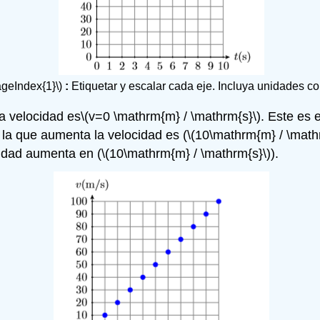
ageIndex{1}\)
:
Etiquetar y escalar cada eje. Incluya unidades co
la velocidad es
\(v=0 \mathrm{m} / \mathrm{s}\)
. Este es 
 la que aumenta la velocidad es (
\(10\mathrm{m} / \math
idad aumenta en (
\(10\mathrm{m} / \mathrm{s}\)
).