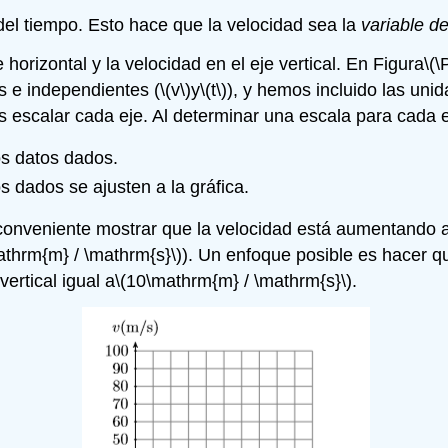
el tiempo. Esto hace que la velocidad sea la
variable d
horizontal y la velocidad en el eje vertical. En Figura
\(\
s e independientes (
\(v\)
y
\(t\)
), y hemos incluido las unid
s escalar cada eje. Al determinar una escala para cada
os datos dados.
s dados se ajusten a la gráfica.
onveniente mostrar que la velocidad está aumentando a
athrm{m} / \mathrm{s}\)
). Un enfoque posible es hacer qu
ertical igual a
\(10\mathrm{m} / \mathrm{s}\)
.