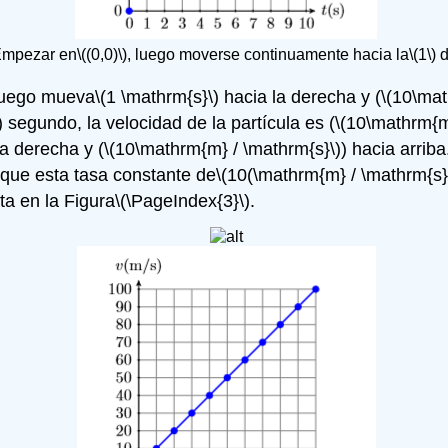
mpezar en
\((0,0)\)
, luego moverse continuamente hacia la
\(1\)
d
luego mueva
\(1 \mathrm{s}\)
hacia la derecha y (
\(10\mat
)
segundo, la velocidad de la partícula es (
\(10\mathrm{m
a derecha y (
\(10\mathrm{m} / \mathrm{s}\)
) hacia arrib
que esta tasa constante de
\(10(\mathrm{m} / \mathrm{s})
ta en la Figura
\(\PageIndex{3}\)
.