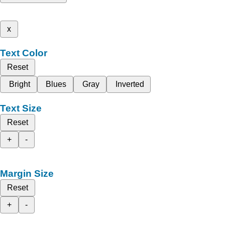
x
Text Color
Reset
Bright
Blues
Gray
Inverted
Text Size
Reset
+
-
Margin Size
Reset
+
-