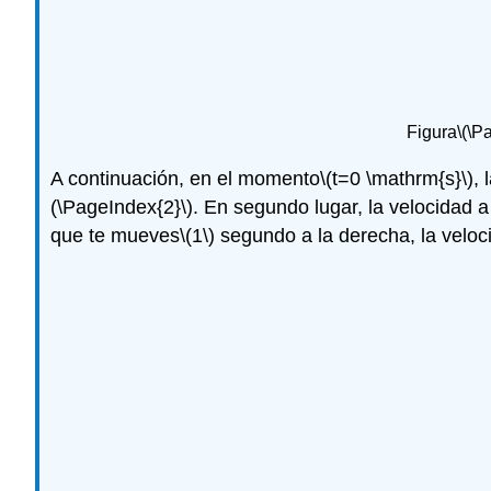
Figura
\(\P
A continuación, en el momento
\(t=0 \mathrm{s}\)
, 
(\PageIndex{2}\)
. En segundo lugar, la velocidad a
que te mueves
\(1\)
segundo a la derecha, la veloc