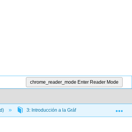
chrome_reader_mode
Enter Reader Mode
Exp
ld)
3: Introducción a la Gráficográfica
3.3: T