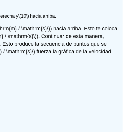
erecha y
\(10\)
hacia arriba.
hrm{m} / \mathrm{s}\)
) hacia arriba. Esto te coloca
} / \mathrm{s}\)
). Continuar de esta manera,
a. Esto produce la secuencia de puntos que se
 / \mathrm{s}\)
fuerza la gráfica de la velocidad