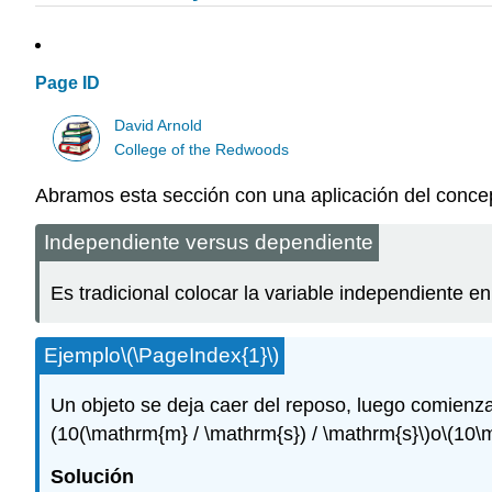
Page ID
David Arnold
College of the Redwoods
Abramos esta sección con una aplicación del conc
Independiente versus dependiente
Es tradicional colocar la variable independiente en 
Ejemplo
\(\PageIndex{1}\)
Un objeto se deja caer del reposo, luego comienz
(10(\mathrm{m} / \mathrm{s}) / \mathrm{s}\)
o
\(10\
Solución