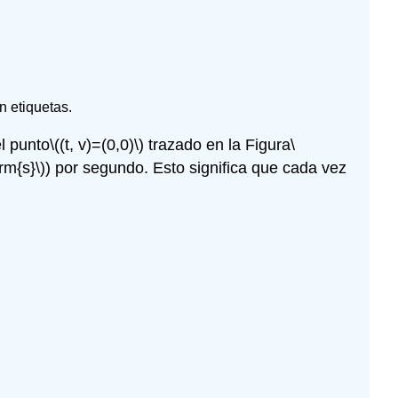
n etiquetas.
el punto
\((t, v)=(0,0)\)
trazado en la Figura
\
rm{s}\)
) por segundo. Esto significa que cada vez