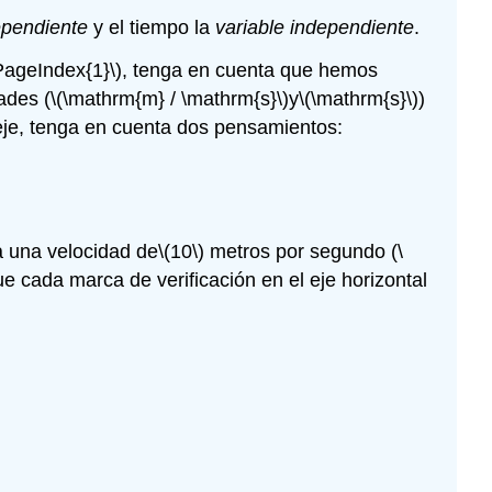
ependiente
y el tiempo la
variable independiente
.
PageIndex{1}\)
, tenga en cuenta que hemos
ades (
\(\mathrm{m} / \mathrm{s}\)
y
\(\mathrm{s}\)
)
 eje, tenga en cuenta dos pensamientos:
 una velocidad de
\(10\)
metros por segundo (
\
e cada marca de verificación en el eje horizontal