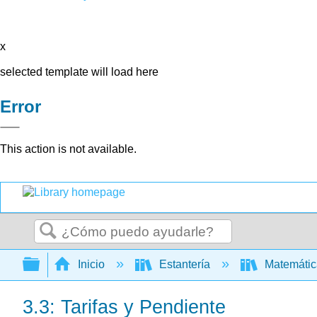
x
selected template will load here
Error
This action is not available.
Buscar
Expandir/contraer jerarquía global
Inicio
Estantería
Matemáti
3.3: Tarifas y Pendiente