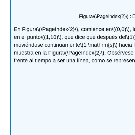
Figura
\(\PageIndex{2}\)
:
E
En Figura
\(\PageIndex{2}\)
, comience en
\((0,0)\)
, 
en el punto
\((1,10)\)
, que dice que después del
\(1\
moviéndose continuamente
\(1 \mathrm{s}\)
hacia l
muestra en la Figura
\(\PageIndex{2}\)
. Obsérvese 
frente al tiempo a ser una línea, como se represen