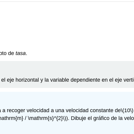
epto de
tasa
.
el eje horizontal y la variable dependiente en el eje verti
a a recoger velocidad a una velocidad constante de
\(10\)
mathrm{m} / \mathrm{s}^{2}\)
). Dibuje el gráfico de la ve