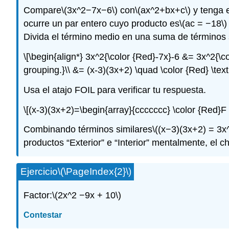
Compare
\(3x^2−7x−6\)
con
\(ax^2+bx+c\)
y tenga 
ocurre un par entero cuyo producto es
\(ac = −18\)
Divida el término medio en una suma de términos 
\[\begin{align*} 3x^2{\color {Red}-7x}-6 &= 3x^2{\
grouping.}\\ &= (x-3)(3x+2) \quad \color {Red} \text
Usa el atajo FOIL para verificar tu respuesta.
\[(x-3)(3x+2)=\begin{array}{ccccccc} \color {Red}
Combinando términos similares
\((x−3)(3x+2) = 3x
productos “Exterior” e “Interior” mentalmente, el 
Ejercicio
\(\PageIndex{2}\)
Factor:
\(2x^2 −9x + 10\)
Contestar