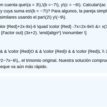
en cuenta que
\(a = 3\)
,
\(b =−7\)
, y
\(c = −6\)
. Calcular
\(ac
y cuya suma es
\(b = −7\)
? Para algunos, la pareja simp
similares usando el par
\(2\)
y
\(−9\)
.
color {Red}+2x-9x}-6 \quad \color {Red} -7x=2x-9x\\ &= x(
 {Factor out} (3x+2). \end{align*} \nonumber \]
F & & \color {Red}O & & \color {Red}I & & \color {Red}L
^2−7x−6\)
,, el trinomio original. Nuestra solución comp
cheque va aún más rápido.