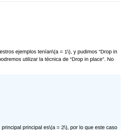
uestros ejemplos tenían
\(a = 1\)
, y pudimos “Drop in
odremos utilizar la técnica de “Drop in place”. No
principal principal es
\(a = 2\)
, por lo que este caso