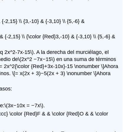
 {-2,15} \\ {3,-10} & {-3,10} \\ {5,-6} &
& {-2,15} \\ {\color {Red}3,-10} & {-3,10} \\ {5,-6} &
eq 2x^2-7x-15\)
. A la derecha del murciélago, el
medio de
\(2x^2 −7x−15\)
en una suma de términos
 = 2x^2{\color {Red}+3x-10x}-15 \nonumber \]
Ahora
inos.
\[= x(2x + 3)−5(2x + 3) \nonumber \]
Ahora
pasos:
e:
\(3x−10x = −7x\)
.
ccc} \color {Red}F & & \color {Red}O & & \color