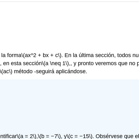
 la forma
\(ax^2 + bx + c\)
. En la última sección, todos n
, en esta sección
\(a \neq 1\)
,, y pronto veremos que no p
\(ac\)
método -seguirá aplicándose.
ntificar
\(a = 2\)
,
\(b = −7\)
, y
\(c = −15\)
. Obsérvese que el 