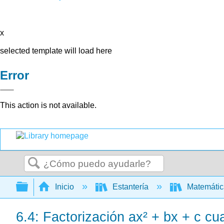
x
selected template will load here
Error
This action is not available.
Buscar
Expandir/contraer jerarquía global
Inicio
Estantería
Matemáti
6.4: Factorización ax² + bx + c c