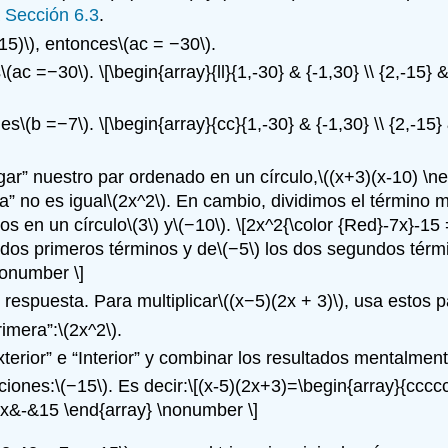
a
Sección 6.3
.
15)\)
, entonces
\(ac = −30\)
.
s
\(ac =−30\)
.
\[\begin{array}{ll}{1,-30} & {-1,30} \\ {2,-15} &
 es
\(b =−7\)
.
\[\begin{array}{cc}{1,-30} & {-1,30} \\ {2,-15} 
ar” nuestro par ordenado en un círculo,
\((x+3)(x-10) \n
a” no es igual
\(2x^2\)
. En cambio, dividimos el término 
os en un círculo
\(3\)
y
\(−10\)
.
\[2x^2{\color {Red}-7x}-15
dos primeros términos y de
\(−5\)
los dos segundos térm
nonumber \]
 respuesta. Para multiplicar
\((x−5)(2x + 3)\)
, usa estos 
rimera”:
\(2x^2\)
.
xterior” e “Interior” y combinar los resultados mentalment
iciones:
\(−15\)
. Es decir:
\[(x-5)(2x+3)=\begin{array}{cccc
x&-&15 \end{array} \nonumber \]