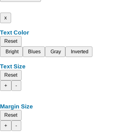
x
Text Color
Reset
Bright
Blues
Gray
Inverted
Text Size
Reset
+
-
Margin Size
Reset
+
-