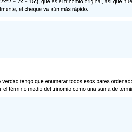
= 2x^2 − 7x − 15\)
, que es el trinomio original, así que 
talmente, el cheque va aún más rápido.
e verdad tengo que enumerar todos esos pares ordenados
er el término medio del trinomio como una suma de térmi