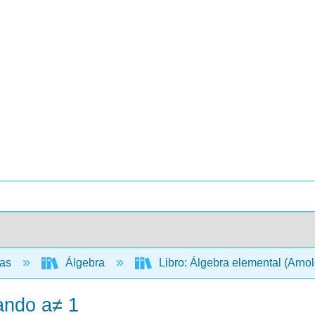
cas
Álgebra
Libro: Álgebra elemental (Arno
uando a≠ 1