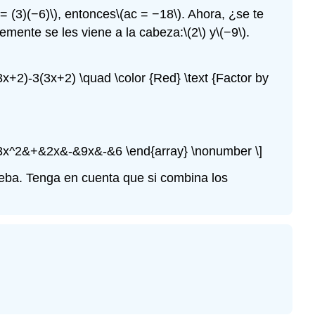
 = (3)(−6)\)
, entonces
\(ac = −18\)
. Ahora, ¿se te
lemente se les viene a la cabeza:
\(2\)
y
\(−9\)
.
3x+2)-3(3x+2) \quad \color {Red} \text {Factor by
 \\ 3x^2&+&2x&-&9x&-&6 \end{array} \nonumber \]
rueba. Tenga en cuenta que si combina los