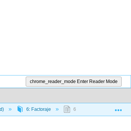
chrome_reader_mode
Enter Reader Mode
Exp
ld)
6: Factoraje
6.4: Factorización ax² + bx 