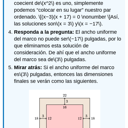
coecient de
\(x^2\)
es uno, simplemente
podemos “colocar en su lugar” nuestro par
ordenado.
\[(x−3)(x + 17) = 0 \nonumber \]
Así,
las soluciones son
\(x = 3\)
y
\(x = −17\)
.
Responda a la pregunta:
El ancho uniforme
del marco no puede ser
\(−17\)
pulgadas, por lo
que eliminamos esta solución de
consideración. De ahí que el ancho uniforme
del marco sea de
\(3\)
pulgadas.
Mirar atrás:
Si el ancho uniforme del marco
es
\(3\)
pulgadas, entonces las dimensiones
finales se verán como las siguientes.