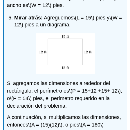
ancho es
\(W = 12\)
pies.
Mirar atrás:
Agreguemos
\(L = 15\)
pies y
\(W =
12\)
pies a un diagrama.
Si agregamos las dimensiones alrededor del
rectángulo, el perímetro es
\(P = 15+12 +15+ 12\)
,
o
\(P = 54\)
pies, el perímetro requerido en la
declaración del problema.
A continuación, si multiplicamos las dimensiones,
entonces
\(A = (15)(12)\)
, o pies
\(A = 180\)