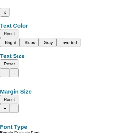
x
Text Color
Reset
Bright
Blues
Gray
Inverted
Text Size
Reset
+
-
Margin Size
Reset
+
-
Font Type
Enable Dyslexic Font