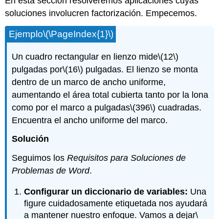
En esta sección resolveremos aplicaciones cuyas
soluciones involucren factorización. Empecemos.
Ejemplo
\(\PageIndex{1}\)
Un cuadro rectangular en lienzo mide
\(12\)
pulgadas por
\(16\)
pulgadas. El lienzo se monta
dentro de un marco de ancho uniforme,
aumentando el área total cubierta tanto por la lona
como por el marco a pulgadas
\(396\)
cuadradas.
Encuentra el ancho uniforme del marco.
Solución
Seguimos los
Requisitos para Soluciones de
Problemas de Word
.
Configurar un diccionario de variables:
Una
ﬁgure cuidadosamente etiquetada nos ayudará
a mantener nuestro enfoque. Vamos a dejar
\