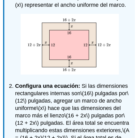
(x\)
representar el ancho uniforme del marco.
Configura una ecuación:
Si las dimensiones
rectangulares internas son
\(16\)
pulgadas por
\
(12\)
pulgadas, agregar un marco de ancho
uniforme
\(x\)
hace que las dimensiones del
marco más el lienzo
\(16 + 2x\)
pulgadas por
\
(12 + 2x\)
pulgadas. El área total se encuentra
multiplicando estas dimensiones exteriores,
\(A
= (16 + 2x)(12 + 2x)\)
. Si el área total es de