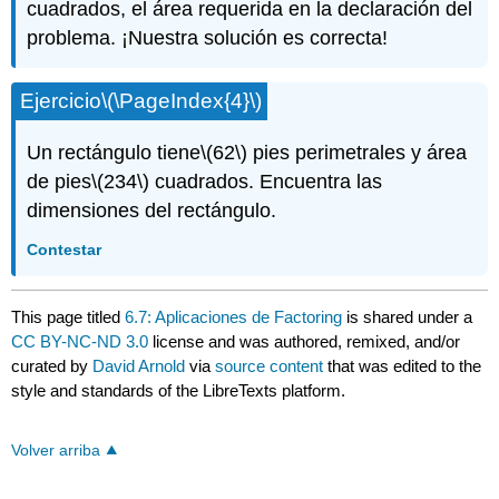
cuadrados, el área requerida en la declaración del
problema. ¡Nuestra solución es correcta!
Ejercicio
\(\PageIndex{4}\)
Un rectángulo tiene
\(62\)
pies perimetrales y área
de pies
\(234\)
cuadrados. Encuentra las
dimensiones del rectángulo.
Contestar
This page titled
6.7: Aplicaciones de Factoring
is shared under a
CC BY-NC-ND 3.0
license and was authored, remixed, and/or
curated by
David Arnold
via
source content
that was edited to the
style and standards of the LibreTexts platform.
Volver arriba