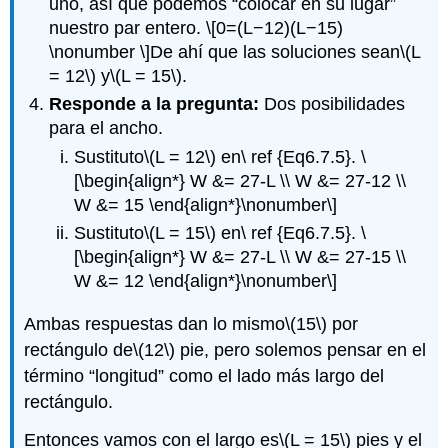
uno, así que podemos “colocar en su lugar”
nuestro par entero.
\[0=(L−12)(L−15)
\nonumber \]
De ahí que las soluciones sean
\(L
= 12\)
y
\(L = 15\)
.
Responde a la pregunta:
Dos posibilidades
para el ancho.
Sustituto
\(L = 12\)
en\ ref {Eq6.7.5}.
\
[\begin{align*} W &= 27-L \\ W &= 27-12 \\
W &= 15 \end{align*}\nonumber\]
Sustituto
\(L = 15\)
en\ ref {Eq6.7.5}.
\
[\begin{align*} W &= 27-L \\ W &= 27-15 \\
W &= 12 \end{align*}\nonumber\]
Ambas respuestas dan lo mismo
\(15\)
por
rectángulo de
\(12\)
pie, pero solemos pensar en el
término “longitud” como el lado más largo del
rectángulo.
Entonces vamos con el largo es
\(L = 15\)
pies y el