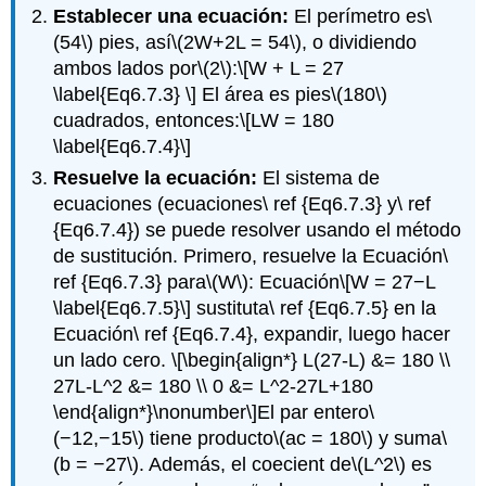
Establecer una ecuación:
El perímetro es
\
(54\)
pies, así
\(2W+2L = 54\)
, o dividiendo
ambos lados por
\(2\)
:
\[W + L = 27
\label{Eq6.7.3} \]
El área es pies
\(180\)
cuadrados, entonces:
\[LW = 180
\label{Eq6.7.4}\]
Resuelve la ecuación:
El sistema de
ecuaciones (ecuaciones\ ref {Eq6.7.3} y\ ref
{Eq6.7.4}) se puede resolver usando el método
de sustitución. Primero, resuelve la Ecuación\
ref {Eq6.7.3} para
\(W\)
: Ecuación
\[W = 27−L
\label{Eq6.7.5}\]
sustituta\ ref {Eq6.7.5} en la
Ecuación\ ref {Eq6.7.4}, expandir, luego hacer
un lado cero.
\[\begin{align*} L(27-L) &= 180 \\
27L-L^2 &= 180 \\ 0 &= L^2-27L+180
\end{align*}\nonumber\]
El par entero
\
(−12,−15\)
tiene producto
\(ac = 180\)
y suma
\
(b = −27\)
. Además, el coecient de
\(L^2\)
es