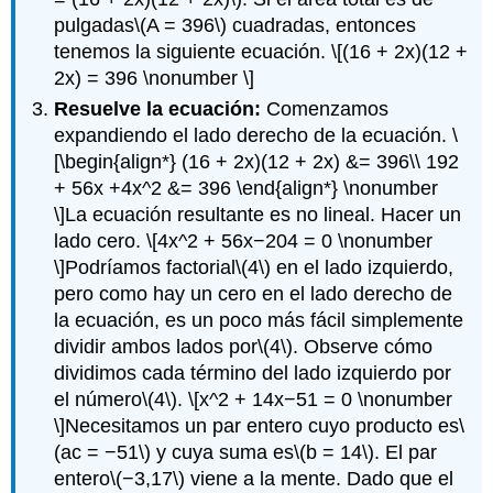
pulgadas
\(A = 396\)
cuadradas, entonces
tenemos la siguiente ecuación.
\[(16 + 2x)(12 +
2x) = 396 \nonumber \]
Resuelve la ecuación:
Comenzamos
expandiendo el lado derecho de la ecuación.
\
[\begin{align*} (16 + 2x)(12 + 2x) &= 396\\ 192
+ 56x +4x^2 &= 396 \end{align*} \nonumber
\]
La ecuación resultante es no lineal. Hacer un
lado cero.
\[4x^2 + 56x−204 = 0 \nonumber
\]
Podríamos factorial
\(4\)
en el lado izquierdo,
pero como hay un cero en el lado derecho de
la ecuación, es un poco más fácil simplemente
dividir ambos lados por
\(4\)
. Observe cómo
dividimos cada término del lado izquierdo por
el número
\(4\)
.
\[x^2 + 14x−51 = 0 \nonumber
\]
Necesitamos un par entero cuyo producto es
\
(ac = −51\)
y cuya suma es
\(b = 14\)
. El par
entero
\(−3,17\)
viene a la mente. Dado que el