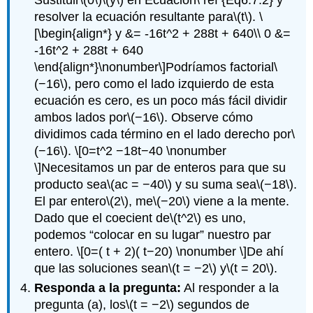
Sustituir
\(0\)
\(y\)
en Ecuación\ ref {Eq6.7.2} y
resolver la ecuación resultante para
\(t\)
.
\
[\begin{align*} y &= -16t^2 + 288t + 640\\ 0 &=
-16t^2 + 288t + 640
\end{align*}\nonumber\]
Podríamos factorial
\
(−16\)
, pero como el lado izquierdo de esta
ecuación es cero, es un poco más fácil dividir
ambos lados por
\(−16\)
. Observe cómo
dividimos cada término en el lado derecho por
\
(−16\)
.
\[0=t^2 −18t−40 \nonumber
\]
Necesitamos un par de enteros para que su
producto sea
\(ac = −40\)
y su suma sea
\(−18\)
.
El par entero
\(2\)
, me
\(−20\)
viene a la mente.
Dado que el coecient de
\(t^2\)
es uno,
podemos “colocar en su lugar” nuestro par
entero.
\[0=( t + 2)( t−20) \nonumber \]
De ahí
que las soluciones sean
\(t = −2\)
y
\(t = 20\)
.
Responda a la pregunta:
Al responder a la
pregunta (a), los
\(t = −2\)
segundos de