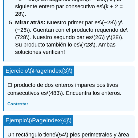
siguiente entero par consecutivo es
\(k + 2 =
28\)
.
Mirar atrás:
Nuestro primer par es
\(−28\)
y
\
(−26\)
. Cuentan con el producto requerido de
\
(728\)
. Nuestro segundo par es
\(26\)
y
\(28\)
.
Su producto también lo es
\(728\)
. Ambas
soluciones verifican!
Ejercicio
\(\PageIndex{3}\)
El producto de dos enteros impares positivos
consecutivos es
\(483\)
. Encuentra los enteros.
Contestar
Ejemplo
\(\PageIndex{4}\)
Un rectángulo tiene
\(54\)
pies perimetrales y área