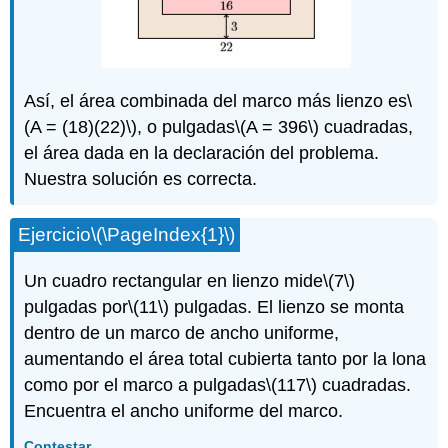
Así, el área combinada del marco más lienzo es
\
(A = (18)(22)\)
, o pulgadas
\(A = 396\)
cuadradas,
el área dada en la declaración del problema.
Nuestra solución es correcta.
Ejercicio
\(\PageIndex{1}\)
Un cuadro rectangular en lienzo mide
\(7\)
pulgadas por
\(11\)
pulgadas. El lienzo se monta
dentro de un marco de ancho uniforme,
aumentando el área total cubierta tanto por la lona
como por el marco a pulgadas
\(117\)
cuadradas.
Encuentra el ancho uniforme del marco.
Contestar