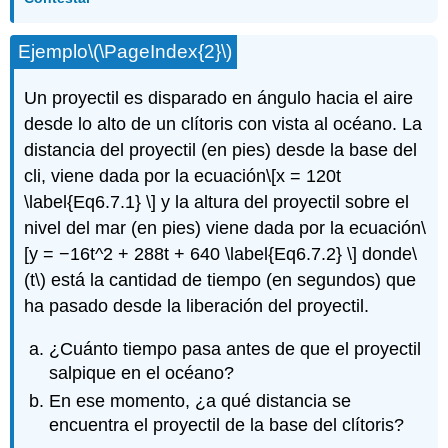
Ejemplo
\(\PageIndex{2}\)
Un proyectil es disparado en ángulo hacia el aire
desde lo alto de un clítoris con vista al océano. La
distancia del proyectil (en pies) desde la base del
cli, viene dada por la ecuación
\[x = 120t
\label{Eq6.7.1} \]
y la altura del proyectil sobre el
nivel del mar (en pies) viene dada por la ecuación
\
[y = −16t^2 + 288t + 640 \label{Eq6.7.2} \]
donde
\
(t\)
está la cantidad de tiempo (en segundos) que
ha pasado desde la liberación del proyectil.
¿Cuánto tiempo pasa antes de que el proyectil
salpique en el océano?
En ese momento, ¿a qué distancia se
encuentra el proyectil de la base del clítoris?