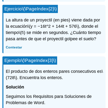
Ejercicio
\(\PageIndex{2}\)
La altura de un proyectil (en pies) viene dada por
la ecuación
\(y = −16t^2 + 144t + 576\)
, donde el
tiempo
\(t\)
se mide en segundos. ¿Cuánto tiempo
pasa antes de que el proyectil golpee el suelo?
Contestar
Ejemplo
\(\PageIndex{3}\)
El producto de dos enteros pares consecutivos es
\
(728\)
. Encuentra los enteros.
Solución
Seguimos los Requisitos para Soluciones de
Problemas de Word.