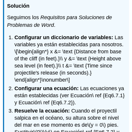
Solución
Seguimos los
Requisitos para Soluciones de
Problemas de Word
.
Configurar un diccionario de variables:
Las
variables ya están establecidas para nosotros.
\[\begin{align*} x &= \text {Distance from base
of the cliff (in feet).}\\ y &= \text {Height above
sea level (in feet).}\\ t &= \text {Time since
projectile's release (in seconds).}
\end{align*}\nonumber\]
Configurar una ecuación:
Las ecuaciones ya
están establecidas (ver Ecuación\ ref {Eq6.7.1}
y Ecuación\ ref {Eq6.7.2}).
Resuelve la ecuación:
Cuando el proyectil
salpica en el océano, su altura sobre el nivel
del mar en ese momento es de
\(y = 0\)
pies.