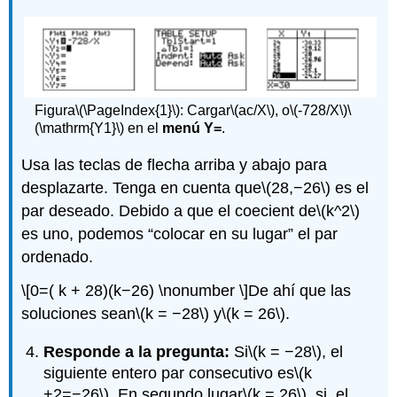
Figura
\(\PageIndex{1}\)
:
Cargar
\(ac/X\)
, o
\(-728/X\)
\
(\mathrm{Y1}\)
en el
menú Y=
.
Usa las teclas de flecha arriba y abajo para
desplazarte. Tenga en cuenta que
\(28,−26\)
es el
par deseado. Debido a que el coecient de
\(k^2\)
es uno, podemos “colocar en su lugar” el par
ordenado.
\[0=( k + 28)(k−26) \nonumber \]
De ahí que las
soluciones sean
\(k = −28\)
y
\(k = 26\)
.
Responde a la pregunta:
Si
\(k = −28\)
, el
siguiente entero par consecutivo es
\(k
+2=−26\)
. En segundo lugar
\(k = 26\)
, si, el