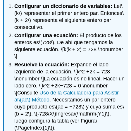
Configurar un diccionario de variables:
Let
\
(k\)
representar el primer entero par. Entonces
\
(k + 2\)
representa el siguiente entero par
consecutivo.
Configurar una ecuación:
El producto de los
enteros es
\(728\)
. De ahí que tengamos la
siguiente ecuación.
\[k(k + 2) = 728 \nonumber
\]
Resuelve la ecuación:
Expande el lado
izquierdo de la ecuación.
\[k^2 +2k = 728
\nonumber \]
La ecuación es no lineal. Hacer un
lado cero.
\[k^2 +2k−728 = 0 \nonumber
\]
Consulte
Uso de la Calculadora para Asistir
al
\(ac\)
Método
. Necesitamos un par entero
cuyo producto es
\(ac = −728\)
y cuya suma es
\
(b = 2\)
.
\(-728/X\)
Ingresa
\(\mathrm{Y1}\)
,
luego configura la tabla (ver Figura
\
(\PageIndex{1}\)
).