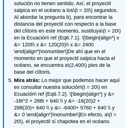
solución no tienen sentido. Así, el proyectil
salpica en el océano a los
\(t = 20\)
segundos.
Al abordar la pregunta b), para encontrar la
distancia del proyectil con respecto a la base
del clítoris en este momento, sustituya
\(t = 20\)
en la Ecuación\ ref {Eq6.7.1}.
\[\begin{align*} x
&= 120t\\ x &= 120(20)\\ x &= 2400
\end{align*}\nonumber\]
De ahí que en el
momento en que el proyectil salpica hacia el
océano, se encuentra a
\(2,400\)
pies de la
base del clítoris.
Mira atrás:
Lo mejor que podemos hacer aquí
es consultar nuestra solución
\(t = 20\)
en
Ecuación\ ref {Eq6.7.2}.
\[\begin{align*} y &=
-16t^2 + 288t + 640 \\ y &= -16(20)2 +
288(20)+ 640 \\ y &= -6400+ 5760 + 640 \\ y
&= 0 \end{align*}\nonumber\]
En efecto, a
\(t =
20\)
, el proyectil sí chapotea en el océano.