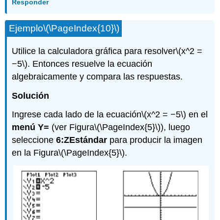
Responder
Ejemplo
\(\PageIndex{10}\)
Utilice la calculadora gráfica para resolver
\(x^2 =
−5\)
. Entonces resuelve la ecuación
algebraicamente y compara las respuestas.
Solución
Ingrese cada lado de la ecuación
\(x^2 = −5\)
en el
menú Y=
(ver Figura
\(\PageIndex{5}\)
), luego
seleccione
6:ZEstándar
para producir la imagen
en la Figura
\(\PageIndex{5}\)
.