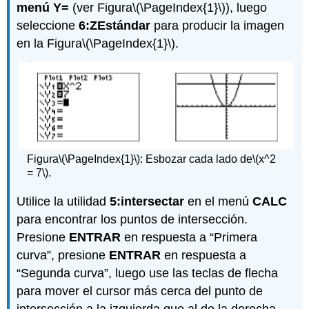
menú Y=
(ver Figura
\(\PageIndex{1}\)
), luego
seleccione
6:ZEstándar
para producir la imagen
en la Figura
\(\PageIndex{1}\)
.
Figura
\(\PageIndex{1}\)
: Esbozar cada lado de
\(x^2
= 7\)
.
Utilice la utilidad
5:intersectar
en el menú
CALC
para encontrar los puntos de intersección.
Presione
ENTRAR
en respuesta a “Primera
curva”, presione
ENTRAR
en respuesta a
“Segunda curva”, luego use las teclas de flecha
para mover el cursor más cerca del punto de
intersección a la izquierda que al de la derecha.