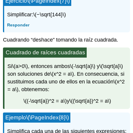
Ejercicio
\(\PageIndex{7}\)
Simplificar:
\(−\sqrt{144}\)
Responder
Cuadrando “deshace” tomando la raíz cuadrada.
Cuadrado de raíces cuadradas
Si
\(a>0\)
, entonces ambos
\(-\sqrt{a}\)
y
\(\sqrt{a}\)
son soluciones de
\(x^2 = a\)
. En consecuencia, si
sustituimos cada uno de ellos en la ecuación
\(x^2
= a\)
, obtenemos:
\((-\sqrt{a})^2 = a\)
y
\((\sqrt{a})^2 = a\)
Ejemplo
\(\PageIndex{8}\)
Simplifica cada una de las siguientes expresiones: