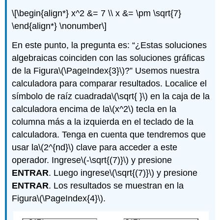
\[\begin{align*} x^2 &= 7 \\ x &= \pm \sqrt{7}
\end{align*} \nonumber\]
En este punto, la pregunta es: “¿Estas soluciones
algebraicas coinciden con las soluciones gráficas
de la Figura
\(\PageIndex{3}\)
?” Usemos nuestra
calculadora para comparar resultados. Localice el
símbolo de raíz cuadrada
\(\sqrt{ }\)
en la caja de la
calculadora encima de la
\(x^2\)
tecla en la
columna más a la izquierda en el teclado de la
calculadora. Tenga en cuenta que tendremos que
usar la
\(2^{nd}\)
clave para acceder a este
operador. Ingrese
\(-\sqrt{(7)}\)
y presione
ENTRAR
. Luego ingrese
\(\sqrt{(7)}\)
y presione
ENTRAR
. Los resultados se muestran en la
Figura
\(\PageIndex{4}\)
.