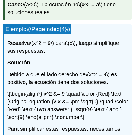
Caso:
\(a<0\)
. La ecuación no
\(x^2 = a\)
tiene
soluciones reales.
Ejemplo
\(\PageIndex{4}\)
Resuelva
\(x^2 = 9\)
para
\(x\)
, luego simplifique
sus respuestas.
Solución
Debido a que el lado derecho de
\(x^2 = 9\)
es
positivo, la ecuación tiene dos soluciones.
\[\begin{align*} x^2 &= 9 \quad \color {Red} \text
{Original equation.}\\ x &= \pm \sqrt{9} \quad \color
{Red} \text {Two answers: } -\sqrt{9} \text { and }
\sqrt{9} \end{align*} \nonumber\]
Para simplificar estas respuestas, necesitamos