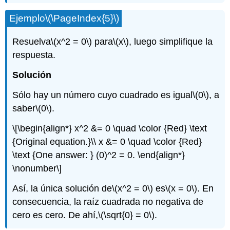
Ejemplo
\(\PageIndex{5}\)
Resuelva
\(x^2 = 0\)
para
\(x\)
, luego simplifique la
respuesta.
Solución
Sólo hay un número cuyo cuadrado es igual
\(0\)
, a
saber
\(0\)
.
\[\begin{align*} x^2 &= 0 \quad \color {Red} \text
{Original equation.}\\ x &= 0 \quad \color {Red}
\text {One answer: } (0)^2 = 0. \end{align*}
\nonumber\]
Así, la única solución de
\(x^2 = 0\)
es
\(x = 0\)
. En
consecuencia, la raíz cuadrada no negativa de
cero es cero. De ahí,
\(\sqrt{0} = 0\)
.