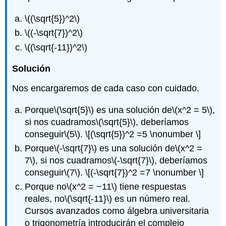
\((\sqrt{5})^2\)
\((-\sqrt{7})^2\)
\((\sqrt{-11})^2\)
Solución
Nos encargaremos de cada caso con cuidado.
Porque
\(\sqrt{5}\)
es una solución de
\(x^2 = 5\)
,
si nos cuadramos
\(\sqrt{5}\)
, deberíamos
conseguir
\(5\)
.
\[(\sqrt{5})^2 =5 \nonumber \]
Porque
\(-\sqrt{7}\)
es una solución de
\(x^2 =
7\)
, si nos cuadramos
\(-\sqrt{7}\)
, deberíamos
conseguir
\(7\)
.
\[(-\sqrt{7})^2 =7 \nonumber \]
Porque no
\(x^2 = −11\)
tiene respuestas
reales, no
\(\sqrt{-11}\)
es un número real.
Cursos avanzados como álgebra universitaria
o trigonometría introducirán el complejo