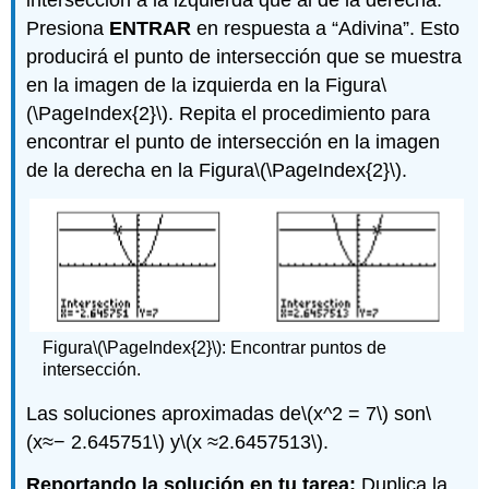
Presiona
ENTRAR
en respuesta a “Adivina”. Esto
producirá el punto de intersección que se muestra
en la imagen de la izquierda en la Figura
\
(\PageIndex{2}\)
. Repita el procedimiento para
encontrar el punto de intersección en la imagen
de la derecha en la Figura
\(\PageIndex{2}\)
.
Figura
\(\PageIndex{2}\)
: Encontrar puntos de
intersección.
Las soluciones aproximadas de
\(x^2 = 7\)
son
\
(x≈− 2.645751\)
y
\(x ≈2.6457513\)
.
Reportando la solución en tu tarea:
Duplica la