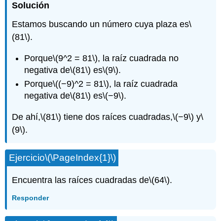
Solución
Estamos buscando un número cuya plaza es
\
(81\)
.
Porque
\(9^2 = 81\)
, la raíz cuadrada no
negativa de
\(81\)
es
\(9\)
.
Porque
\((−9)^2 = 81\)
, la raíz cuadrada
negativa de
\(81\)
es
\(−9\)
.
De ahí,
\(81\)
tiene dos raíces cuadradas,
\(−9\)
y
\
(9\)
.
Ejercicio
\(\PageIndex{1}\)
Encuentra las raíces cuadradas de
\(64\)
.
Responder