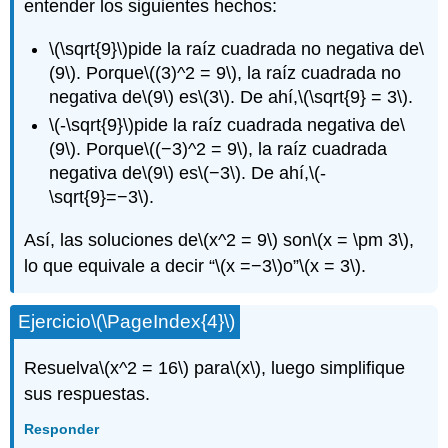
entender los siguientes hechos:
\(\sqrt{9}\)
pide la raíz cuadrada no negativa de
\
(9\)
. Porque
\((3)^2 = 9\)
, la raíz cuadrada no
negativa de
\(9\)
es
\(3\)
. De ahí,
\(\sqrt{9} = 3\)
.
\(-\sqrt{9}\)
pide la raíz cuadrada negativa de
\
(9\)
. Porque
\((−3)^2 = 9\)
, la raíz cuadrada
negativa de
\(9\)
es
\(−3\)
. De ahí,
\(-
\sqrt{9}=−3\)
.
Así, las soluciones de
\(x^2 = 9\)
son
\(x = \pm 3\)
,
lo que equivale a decir “
\(x =−3\)
o”
\(x = 3\)
.
Ejercicio
\(\PageIndex{4}\)
Resuelva
\(x^2 = 16\)
para
\(x\)
, luego simplifique
sus respuestas.
Responder