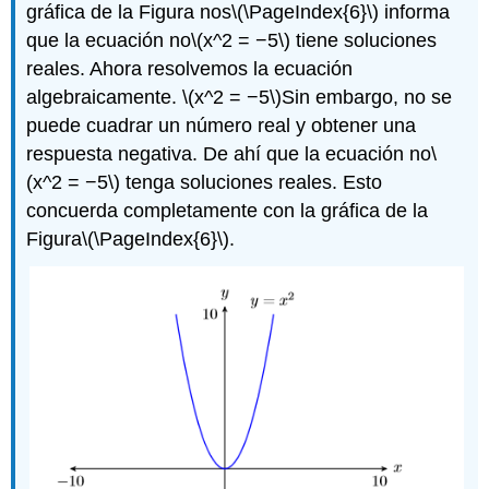
gráfica de la Figura nos
\(\PageIndex{6}\)
informa
que la ecuación no
\(x^2 = −5\)
tiene soluciones
reales. Ahora resolvemos la ecuación
algebraicamente.
\(x^2 = −5\)
Sin embargo, no se
puede cuadrar un número real y obtener una
respuesta negativa. De ahí que la ecuación no
\
(x^2 = −5\)
tenga soluciones reales. Esto
concuerda completamente con la gráfica de la
Figura
\(\PageIndex{6}\)
.