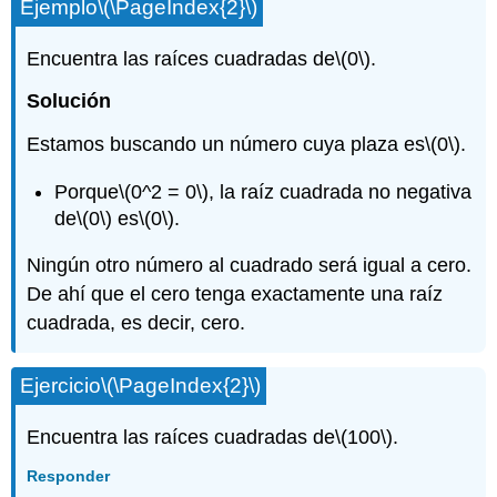
Ejemplo
\(\PageIndex{2}\)
Encuentra las raíces cuadradas de
\(0\)
.
Solución
Estamos buscando un número cuya plaza es
\(0\)
.
Porque
\(0^2 = 0\)
, la raíz cuadrada no negativa
de
\(0\)
es
\(0\)
.
Ningún otro número al cuadrado será igual a cero.
De ahí que el cero tenga exactamente una raíz
cuadrada, es decir, cero.
Ejercicio
\(\PageIndex{2}\)
Encuentra las raíces cuadradas de
\(100\)
.
Responder