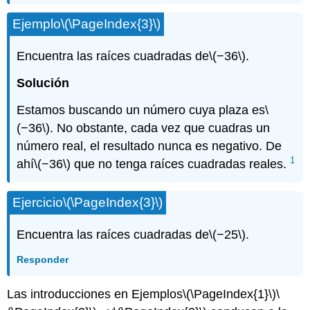
Ejemplo
\(\PageIndex{3}\)
Encuentra las raíces cuadradas de
\(−36\)
.
Solución
Estamos buscando un número cuya plaza es
\
(−36\)
. No obstante, cada vez que cuadras un
número real, el resultado nunca es negativo. De
1
ahí
\(−36\)
que no tenga raíces cuadradas reales.
Ejercicio
\(\PageIndex{3}\)
Encuentra las raíces cuadradas de
\(−25\)
.
Responder
Las introducciones en Ejemplos
\(\PageIndex{1}\)
\