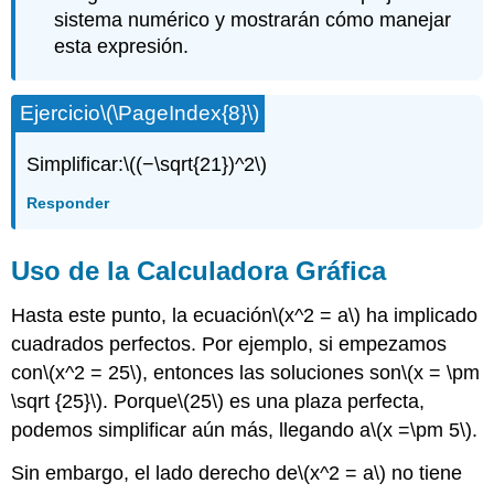
sistema numérico y mostrarán cómo manejar
esta expresión.
Ejercicio
\(\PageIndex{8}\)
Simplificar:
\((−\sqrt{21})^2\)
Responder
Uso de la Calculadora Gráfica
Hasta este punto, la ecuación
\(x^2 = a\)
ha implicado
cuadrados perfectos. Por ejemplo, si empezamos
con
\(x^2 = 25\)
, entonces las soluciones son
\(x = \pm
\sqrt {25}\)
. Porque
\(25\)
es una plaza perfecta,
podemos simplificar aún más, llegando a
\(x =\pm 5\)
.
Sin embargo, el lado derecho de
\(x^2 = a\)
no tiene