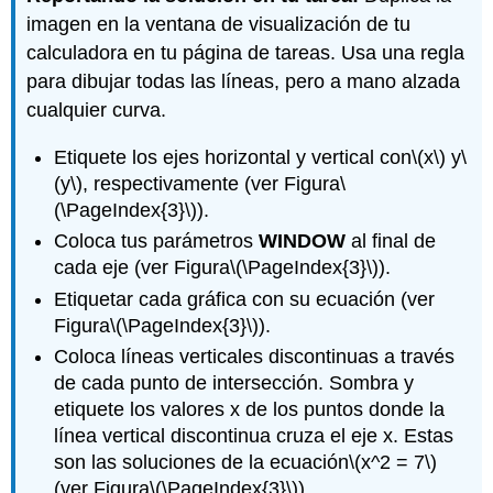
imagen en la ventana de visualización de tu
calculadora en tu página de tareas. Usa una regla
para dibujar todas las líneas, pero a mano alzada
cualquier curva.
Etiquete los ejes horizontal y vertical con
\(x\)
y
\
(y\)
, respectivamente (ver Figura
\
(\PageIndex{3}\)
).
Coloca tus parámetros
WINDOW
al final de
cada eje (ver Figura
\(\PageIndex{3}\)
).
Etiquetar cada gráfica con su ecuación (ver
Figura
\(\PageIndex{3}\)
).
Coloca líneas verticales discontinuas a través
de cada punto de intersección. Sombra y
etiquete los valores x de los puntos donde la
línea vertical discontinua cruza el eje x. Estas
son las soluciones de la ecuación
\(x^2 = 7\)
(ver Figura
\(\PageIndex{3}\)
).