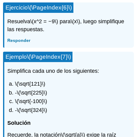
Ejercicio
\(\PageIndex{6}\)
Resuelva
\(x^2 = −9\)
para
\(x\)
, luego simplifique
las respuestas.
Responder
Ejemplo
\(\PageIndex{7}\)
Simplifica cada uno de los siguientes:
\(\sqrt{121}\)
-
\(\sqrt{225}\)
\(\sqrt{-100}\)
-
\(\sqrt{324}\)
Solución
Recuerde, la notación
\(\sqrt{a}\)
exige la raíz