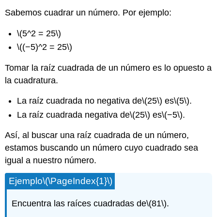
Sabemos cuadrar un número. Por ejemplo:
\(5^2 = 25\)
\((−5)^2 = 25\)
Tomar la raíz cuadrada de un número es lo opuesto a
la cuadratura.
La raíz cuadrada no negativa de
\(25\)
es
\(5\)
.
La raíz cuadrada negativa de
\(25\)
es
\(−5\)
.
Así, al buscar una raíz cuadrada de un número,
estamos buscando un número cuyo cuadrado sea
igual a nuestro número.
Ejemplo
\(\PageIndex{1}\)
Encuentra las raíces cuadradas de
\(81\)
.