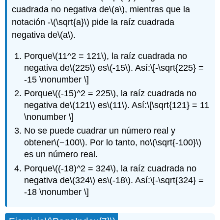
cuadrada no negativa de
\(a\)
, mientras que la
notación -
\(\sqrt{a}\)
pide la raíz cuadrada
negativa de
\(a\)
.
Porque
\(11^2 = 121\)
, la raíz cuadrada no
negativa de
\(225\)
es
\(-15\)
. Así:
\[-\sqrt{225} =
-15 \nonumber \]
Porque
\((-15)^2 = 225\)
, la raíz cuadrada no
negativa de
\(121\)
es
\(11\)
. Así:
\[\sqrt{121} = 11
\nonumber \]
No se puede cuadrar un número real y
obtener
\(−100\)
. Por lo tanto, no
\(\sqrt{-100}\)
es un número real.
Porque
\((-18)^2 = 324\)
, la raíz cuadrada no
negativa de
\(324\)
es
\(-18\)
. Así:
\[-\sqrt{324} =
-18 \nonumber \]