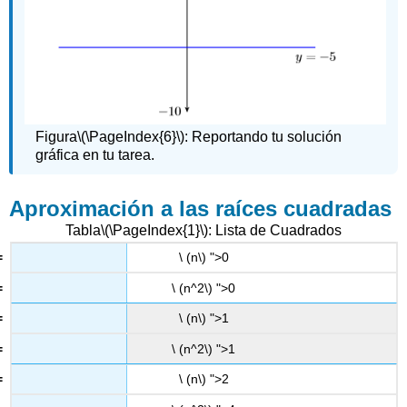
Figura
\(\PageIndex{6}\)
: Reportando tu solución
gráfica en tu tarea.
Aproximación a las raíces cuadradas
Tabla
\(\PageIndex{1}\)
: Lista de Cuadrados
\ (n\) ">0
\ (n^2\) ">0
\ (n\) ">1
\ (n^2\) ">1
\ (n\) ">2