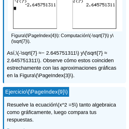
Figura
\(\PageIndex{4}\)
: Computación
\(-\sqrt{7}\)
y
\
(\sqrt{7}\)
.
Así,
\(-\sqrt{7} ≈− 2.645751311\)
y
\(\sqrt{7} ≈
2.645751311\)
. Observe cómo estos coinciden
estrechamente con las aproximaciones gráficas
en la Figura
\(\PageIndex{3}\)
.
Ejercicio
\(\PageIndex{9}\)
Resuelve la ecuación
\(x^2 =5\)
tanto algebraica
como gráficamente, luego compara tus
respuestas.