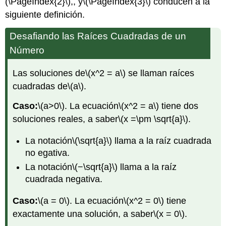
(\PageIndex{2}\)
,, y
\(\PageIndex{3}\)
conducen a la
siguiente definición.
Desafiando las Raíces Cuadradas de un
Número
Las soluciones de
\(x^2 = a\)
se llaman raíces
cuadradas de
\(a\)
.
Caso:
\(a>0\)
. La ecuación
\(x^2 = a\)
tiene dos
soluciones reales, a saber
\(x =\pm \sqrt{a}\)
.
La notación
\(\sqrt{a}\)
llama a la raíz cuadrada
no egativa.
La notación
\(−\sqrt{a}\)
llama a la raíz
cuadrada negativa.
Caso:
\(a = 0\)
. La ecuación
\(x^2 = 0\)
tiene
exactamente una solución, a saber
\(x = 0\)
.