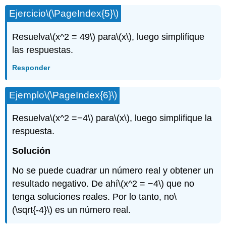
Ejercicio
\(\PageIndex{5}\)
Resuelva
\(x^2 = 49\)
para
\(x\)
, luego simplifique
las respuestas.
Responder
Ejemplo
\(\PageIndex{6}\)
Resuelva
\(x^2 =−4\)
para
\(x\)
, luego simplifique la
respuesta.
Solución
No se puede cuadrar un número real y obtener un
resultado negativo. De ahí
\(x^2 = −4\)
que no
tenga soluciones reales. Por lo tanto, no
\
(\sqrt{-4}\)
es un número real.