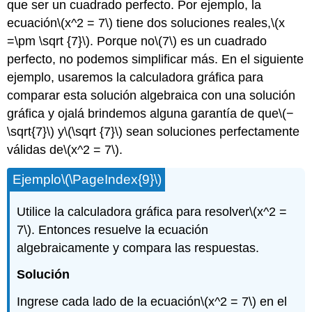
que ser un cuadrado perfecto. Por ejemplo, la
ecuación
\(x^2 = 7\)
tiene dos soluciones reales,
\(x
=\pm \sqrt {7}\)
. Porque no
\(7\)
es un cuadrado
perfecto, no podemos simplificar más. En el siguiente
ejemplo, usaremos la calculadora gráfica para
comparar esta solución algebraica con una solución
gráfica y ojalá brindemos alguna garantía de que
\(−
\sqrt{7}\)
y
\(\sqrt {7}\)
sean soluciones perfectamente
válidas de
\(x^2 = 7\)
.
Ejemplo
\(\PageIndex{9}\)
Utilice la calculadora gráfica para resolver
\(x^2 =
7\)
. Entonces resuelve la ecuación
algebraicamente y compara las respuestas.
Solución
Ingrese cada lado de la ecuación
\(x^2 = 7\)
en el