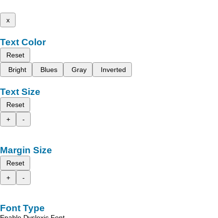
x
Text Color
Reset
Bright
Blues
Gray
Inverted
Text Size
Reset
+
-
Margin Size
Reset
+
-
Font Type
Enable Dyslexic Font