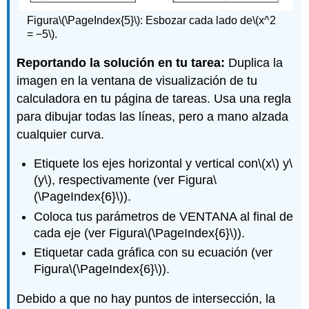
Figura
\(\PageIndex{5}\)
: Esbozar cada lado de
\(x^2
= −5\)
.
Reportando la solución en tu tarea:
Duplica la
imagen en la ventana de visualización de tu
calculadora en tu página de tareas. Usa una regla
para dibujar todas las líneas, pero a mano alzada
cualquier curva.
Etiquete los ejes horizontal y vertical con
\(x\)
y
\
(y\)
, respectivamente (ver Figura
\
(\PageIndex{6}\)
).
Coloca tus parámetros de VENTANA al final de
cada eje (ver Figura
\(\PageIndex{6}\)
).
Etiquetar cada gráfica con su ecuación (ver
Figura
\(\PageIndex{6}\)
).
Debido a que no hay puntos de intersección, la