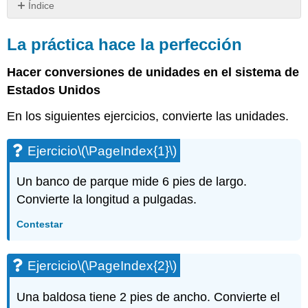
Índice
La
práctica
La práctica hace la perfección
hace
la
Hacer conversiones de unidades en el sistema de
perfección
Estados Unidos
Ejercicio\
(\PageIndex{1}\)
En los siguientes ejercicios, convierte las unidades.
Ejercicio\
(\PageIndex{2}\)
Ejercicio
\(\PageIndex{1}\)
Ejercicio\
(\PageIndex{3}\)
Un banco de parque mide 6 pies de largo.
Ejercicio\
Convierte la longitud a pulgadas.
(\PageIndex{4}\)
Ejercicio\
Contestar
(\PageIndex{5}\)
Ejercicio\
(\PageIndex{6}\)
Ejercicio
\(\PageIndex{2}\)
Ejercicio\
(\PageIndex{7}\)
Una baldosa tiene 2 pies de ancho. Convierte el