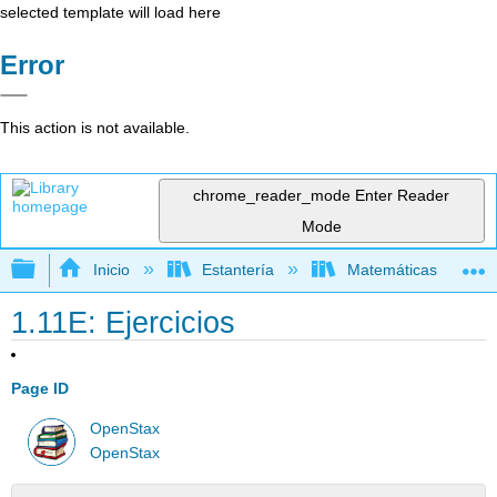
selected template will load here
Error
This action is not available.
chrome_reader_mode
Enter Reader
Mode
Expandir/contraer jerarquía global
Inicio
Estantería
Matemáticas
1.11E: Ejercicios
Page ID
OpenStax
OpenStax