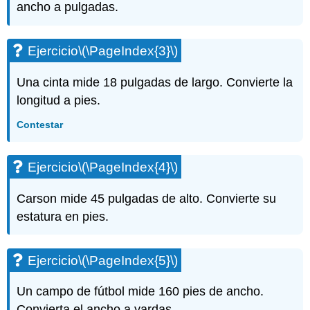
Ejercicio\
ancho a pulgadas.
(\PageIndex{8}\)
Ejercicio\
(\PageIndex{9}\)
Ejercicio
\(\PageIndex{3}\)
Ejercicio\
(\PageIndex{10}\)
Una cinta mide 18 pulgadas de largo. Convierte la
Ejercicio\
longitud a pies.
(\PageIndex{11}\)
Ejercicio\
Contestar
(\PageIndex{12}\)
Ejercicio\
Ejercicio
\(\PageIndex{4}\)
(\PageIndex{13}\)
Ejercicio\
(\PageIndex{14}\)
Carson mide 45 pulgadas de alto. Convierte su
Ejercicio\
estatura en pies.
(\PageIndex{15}\)
Ejercicio\
(\PageIndex{16}\)
Ejercicio
\(\PageIndex{5}\)
Ejercicio\
(\PageIndex{17}\)
Un campo de fútbol mide 160 pies de ancho.
Ejercicio\
Convierta el ancho a yardas.