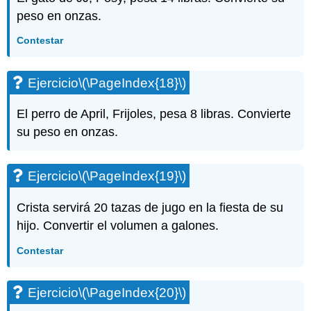
(\PageIndex{59}\)
peso en onzas.
Ejercicio\
(\PageIndex{60}\)
Contestar
Ejercicio\
(\PageIndex{61}\)
Ejercicio\
Ejercicio
\(\PageIndex{18}\)
(\PageIndex{62}\)
Ejercicio\
El perro de April, Frijoles, pesa 8 libras. Convierte
(\PageIndex{63}\)
su peso en onzas.
Ejercicio\
(\PageIndex{64}\)
Ejercicio\
Ejercicio
\(\PageIndex{19}\)
(\PageIndex{65}\)
Ejercicio\
Crista servirá 20 tazas de jugo en la fiesta de su
(\PageIndex{66}\)
hijo. Convertir el volumen a galones.
Ejercicio\
(\PageIndex{67}\)
Contestar
Ejercicio\
(\PageIndex{68}\)
Ejercicio
\(\PageIndex{20}\)
Ejercicio\
(\PageIndex{69}\)