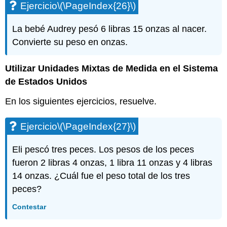
Ejercicio
\(\PageIndex{26}\)
Ejercicio\
(\PageIndex{88}\)
La bebé Audrey pesó 6 libras 15 onzas al nacer.
Autocomprobación
Convierte su peso en onzas.
Utilizar Unidades Mixtas de Medida en el Sistema
de Estados Unidos
En los siguientes ejercicios, resuelve.
Ejercicio
\(\PageIndex{27}\)
Eli pescó tres peces. Los pesos de los peces
fueron 2 libras 4 onzas, 1 libra 11 onzas y 4 libras
14 onzas. ¿Cuál fue el peso total de los tres
peces?
Contestar