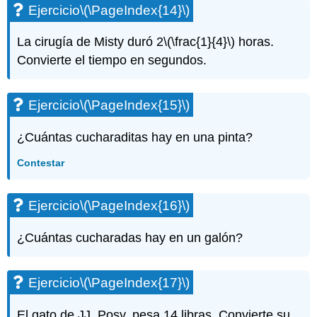
Ejercicio
\(\PageIndex{14}\)
(\PageIndex{49}\)
Ejercicio\
La cirugía de Misty duró 2
\(\frac{1}{4}\)
horas.
(\PageIndex{50}\)
Convierte el tiempo en segundos.
Ejercicio\
(\PageIndex{51}\)
Ejercicio\
Ejercicio
\(\PageIndex{15}\)
(\PageIndex{52}\)
Ejercicio\
(\PageIndex{53}\)
¿Cuántas cucharaditas hay en una pinta?
Ejercicio\
Contestar
(\PageIndex{54}\)
Ejercicio\
(\PageIndex{55}\)
Ejercicio
\(\PageIndex{16}\)
Ejercicio\
(\PageIndex{56}\)
¿Cuántas cucharadas hay en un galón?
Ejercicio\
(\PageIndex{57}\)
Ejercicio\
Ejercicio
\(\PageIndex{17}\)
(\PageIndex{58}\)
Ejercicio\
El gato de JJ, Posy, pesa 14 libras. Convierte su