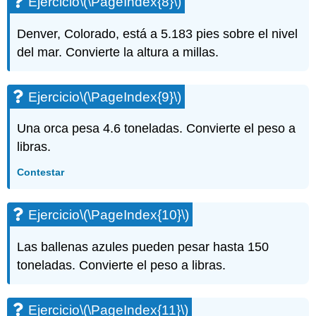
Ejercicio
\(\PageIndex{8}\)
Ejercicio\
(\PageIndex{29}\)
Denver, Colorado, está a 5.183 pies sobre el nivel
Ejercicio\
del mar. Convierte la altura a millas.
(\PageIndex{30}\)
Ejercicio\
(\PageIndex{31}\)
Ejercicio
\(\PageIndex{9}\)
Ejercicio\
(\PageIndex{32}\)
Una orca pesa 4.6 toneladas. Convierte el peso a
Ejercicio\
libras.
(\PageIndex{33}\)
Ejercicio\
Contestar
(\PageIndex{34}\)
Ejercicio\
(\PageIndex{35}\)
Ejercicio
\(\PageIndex{10}\)
Ejercicio\
(\PageIndex{36}\)
Las ballenas azules pueden pesar hasta 150
Ejercicio\
toneladas. Convierte el peso a libras.
(\PageIndex{37}\)
Ejercicio\
(\PageIndex{38}\)
Ejercicio
\(\PageIndex{11}\)