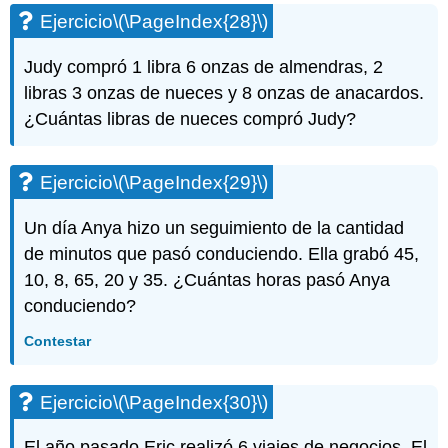
Ejercicio
\(\PageIndex{28}\)
Judy compró 1 libra 6 onzas de almendras, 2
libras 3 onzas de nueces y 8 onzas de anacardos.
¿Cuántas libras de nueces compró Judy?
Ejercicio
\(\PageIndex{29}\)
Un día Anya hizo un seguimiento de la cantidad
de minutos que pasó conduciendo. Ella grabó 45,
10, 8, 65, 20 y 35. ¿Cuántas horas pasó Anya
conduciendo?
Contestar
Ejercicio
\(\PageIndex{30}\)
El año pasado Eric realizó 6 viajes de negocios. El