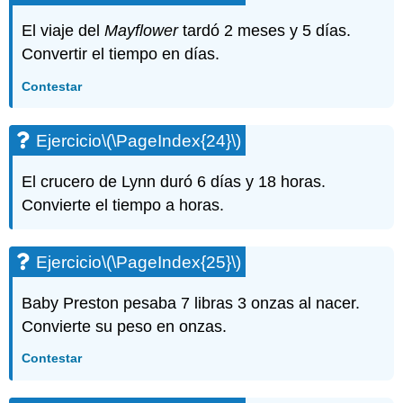
Ejercicio\
(\PageIndex{80}\)
El viaje del
Mayflower
tardó 2 meses y 5 días.
Ejercicio\
Convertir el tiempo en días.
(\PageIndex{81}\)
Ejercicio\
Contestar
(\PageIndex{82}\)
Ejercicio\
Ejercicio
\(\PageIndex{24}\)
(\PageIndex{83}\)
Ejercicio\
(\PageIndex{84}\)
El crucero de Lynn duró 6 días y 18 horas.
Matemáticas
Convierte el tiempo a horas.
cotidianas
Ejercicio\
Ejercicio
\(\PageIndex{25}\)
(\PageIndex{85}\)
Ejercicio\
(\PageIndex{86}\)
Baby Preston pesaba 7 libras 3 onzas al nacer.
Ejercicios
Convierte su peso en onzas.
de
escritura
Contestar
Ejercicio\
(\PageIndex{87}\)