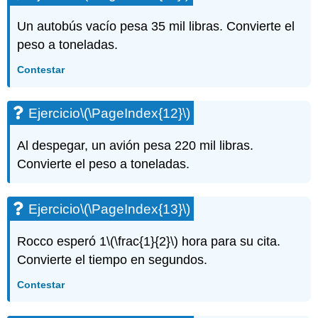
Ejercicio\
(\PageIndex{39}\)
Un autobús vacío pesa 35 mil libras. Convierte el
Ejercicio\
peso a toneladas.
(\PageIndex{40}\)
Ejercicio\
Contestar
(\PageIndex{41}\)
Ejercicio\
Ejercicio
\(\PageIndex{12}\)
(\PageIndex{42}\)
Ejercicio\
(\PageIndex{43}\)
Al despegar, un avión pesa 220 mil libras.
Ejercicio\
Convierte el peso a toneladas.
(\PageIndex{44}\)
Ejercicio\
(\PageIndex{45}\)
Ejercicio
\(\PageIndex{13}\)
Ejercicio\
(\PageIndex{46}\)
Rocco esperó 1
\(\frac{1}{2}\)
hora para su cita.
Ejercicio\
Convierte el tiempo en segundos.
(\PageIndex{47}\)
Ejercicio\
Contestar
(\PageIndex{48}\)
Ejercicio\