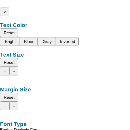
x
Text Color
Reset
Bright
Blues
Gray
Inverted
Text Size
Reset
+
-
Margin Size
Reset
+
-
Font Type
Enable Dyslexic Font