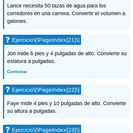
Ejercicio\
Lance necesita 50 tazas de agua para los
(\PageIndex{70}\)
corredores en una carrera. Convertir el volumen a
Ejercicio\
galones.
(\PageIndex{71}\)
Ejercicio\
(\PageIndex{72}\)
Ejercicio
\(\PageIndex{21}\)
Ejercicio\
(\PageIndex{73}\)
Jon mide 6 pies y 4 pulgadas de alto. Convierte su
Ejercicio\
estatura a pulgadas.
(\PageIndex{74}\)
Ejercicio\
Contestar
(\PageIndex{75}\)
Ejercicio\
(\PageIndex{76}\)
Ejercicio
\(\PageIndex{22}\)
Ejercicio\
(\PageIndex{77}\)
Faye mide 4 pies y 10 pulgadas de alto. Convierte
Ejercicio\
su altura a pulgadas.
(\PageIndex{78}\)
Ejercicio\
(\PageIndex{79}\)
Ejercicio
\(\PageIndex{23}\)