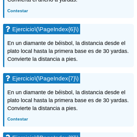
(\PageIndex{18}\)
Ejercicio\
Contestar
(\PageIndex{19}\)
Ejercicio\
Ejercicio
\(\PageIndex{6}\)
(\PageIndex{20}\)
Ejercicio\
En un diamante de béisbol, la distancia desde el
(\PageIndex{21}\)
Ejercicio\
plato local hasta la primera base es de 30 yardas.
(\PageIndex{22}\)
Convierte la distancia a pies.
Ejercicio\
(\PageIndex{23}\)
Ejercicio\
Ejercicio
\(\PageIndex{7}\)
(\PageIndex{24}\)
Ejercicio\
En un diamante de béisbol, la distancia desde el
(\PageIndex{25}\)
plato local hasta la primera base es de 30 yardas.
Ejercicio\
Convierte la distancia a pies.
(\PageIndex{26}\)
Ejercicio\
Contestar
(\PageIndex{27}\)
Ejercicio\
(\PageIndex{28}\)