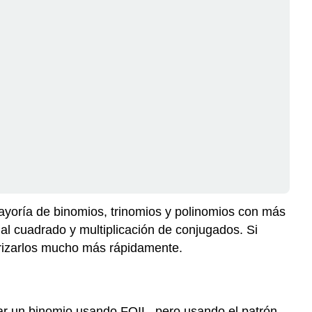
mayoría de binomios, trinomios y polinomios con más
al cuadrado y multiplicación de conjugados. Si
orizarlos mucho más rápidamente.
ar un binomio usando FOIL, pero usando el patrón