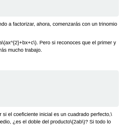
ndo a factorizar, ahora, comenzarás con un trinomio
a
\(ax^{2}+bx+c\)
. Pero si reconoces que el primer y
arás mucho trabajo.
i el coeficiente inicial es un cuadrado perfecto,
\
edio, ¿es el doble del producto
\(2ab\)
? Si todo lo