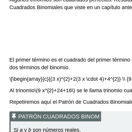
Cuadrados Binomiales que viste en un capítulo ant
El primer término es el cuadrado del primer término 
dos términos del binomio.
\[\begin{array}{c}{(3 x)^{2}+2(3 x \cdot 4)+4^{2}} \\ 
Al trinomio
\(9 x^{2}+24+16\)
se le llama trinomio cu
Repetiremos aquí el Patrón de Cuadrados Binomiales
PATRÓN CUADRADOS BINOM
Si
a
y
b
son números reales,