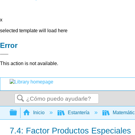
x
selected template will load here
Error
This action is not available.
Buscar
Expandir/contraer jerarquía global
Inicio
Estantería
Matemáti
7.4: Factor Productos Especiales