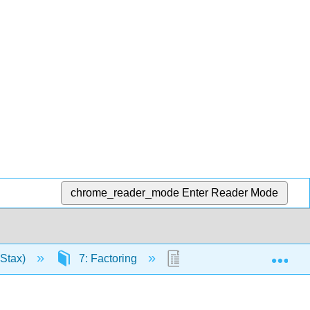
chrome_reader_mode
Enter Reader Mode
Exp
nStax)
7: Factoring
7.4: Factor Productos E