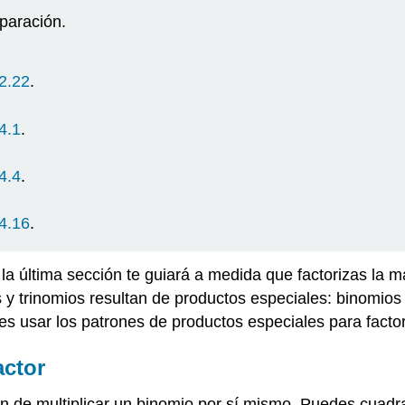
paración.
.2.22
.
.4.1
.
.4.4
.
.4.16
.
 la última sección te guiará a medida que factorizas la 
y trinomios resultan de productos especiales: binomios 
es usar los patrones de productos especiales para fact
actor
n de multiplicar un binomio por sí mismo. Puedes cuadr