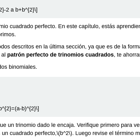
}-2 a b+b^{2}\]
mio cuadrado perfecto. En este capítulo, estás aprendie
primos.
odos descritos en la última sección, ya que es de la form
 al
patrón perfecto de trinomios cuadrados
, te ahorr
dos binomiales.
^{2}=(a-b)^{2}\]
 un trinomio dado le encaja. Verifique primero para ver s
s un cuadrado perfecto,
\(b^2\)
. Luego revise el término m