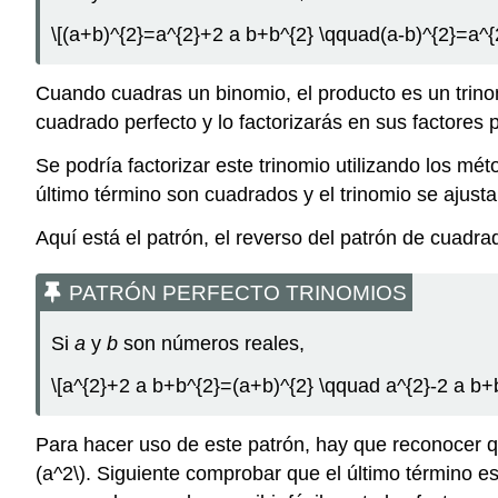
\[(a+b)^{2}=a^{2}+2 a b+b^{2} \qquad(a-b)^{2}=a^{2
Cuando cuadras un binomio, el producto es un trino
cuadrado perfecto y lo factorizarás en sus factores 
Se podría factorizar este trinomio utilizando los mét
último término son cuadrados y el trinomio se ajusta
Aquí está el patrón, el reverso del patrón de cuadra
PATRÓN PERFECTO TRINOMIOS
Si
a
y
b
son números reales,
\[a^{2}+2 a b+b^{2}=(a+b)^{2} \qquad a^{2}-2 a b+b
Para hacer uso de este patrón, hay que reconocer que
(a^2\)
. Siguiente comprobar que el último término e