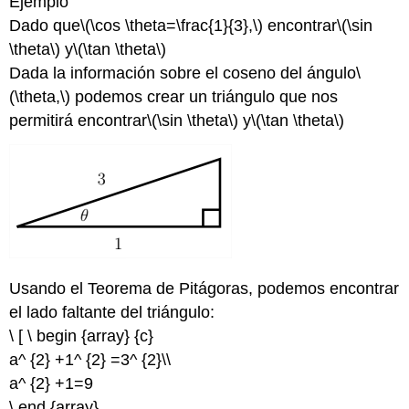
Ejemplo
Dado que
\(\cos \theta=\frac{1}{3},\)
encontrar
\(\sin
\theta\)
y
\(\tan \theta\)
Dada la información sobre el coseno del ángulo
\
(\theta,\)
podemos crear un triángulo que nos
permitirá encontrar
\(\sin \theta\)
y
\(\tan \theta\)
Usando el Teorema de Pitágoras, podemos encontrar
el lado faltante del triángulo:
\ [ \ begin {array} {c}
a^ {2} +1^ {2} =3^ {2}\\
a^ {2} +1=9
\ end {array}