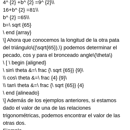
4^ {2} +b^ {2} =9^ {2}\\
16+b^ {2} =81\\
b^ {2} =65\\
b=\ sqrt {65}
\ end {array}
\] Ahora que conocemos la longitud de la otra pata
del triángulo
\((\sqrt{65}),\)
podemos determinar el
pecado, cos y para el bronceado angle
\(\theta\)
\ [ \ begin {aligned}
\ sin\ theta &=\ frac {\ sqrt {65}} {9}\
\\ cos\ theta &=\ frac {4} {9}\
\\ tan\ theta &=\ frac {\ sqrt {65}} {4}
\ end {alineado}
\] Además de los ejemplos anteriores, si estamos
dado el valor de una de las relaciones
trigonométricas, podemos encontrar el valor de las
otras dos.