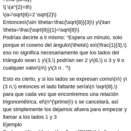
\]
\(a^{2}=8\)
\(a=\sqrt{8}=2 \sqrt{2}\)
Entonces
\(\sin \theta=\frac{\sqrt{8}}{3}\)
y
\(\tan
\theta=\frac{\sqrt{8}}{1}=\sqrt{8}\)
Podrías decirte a ti mismo: “Espera un minuto, solo
porque el coseno del ángulo
\(\theta\)
es
\(\frac{1}{3},\)
eso no significa necesariamente que los lados del
triángulo sean 1 y
\(3,\)
podrían ser 2 y
\(6,\)
o 3 y 9 o
cualquier valor
\(n\)
y
\(3 n . "\)
Esto es cierto, y si los lados se expresan como
\(n\)
y
\
(3 n,\)
entonces el lado faltante sería
\(n \sqrt{8},\)
para que cada vez que encontremos una relación
trigonométrica, el
\(n^{\prime}\)
s se cancelará, así
que simplemente los dejamos afuera para empezar y
llamar a los lados 1 y 3
Ejemplo