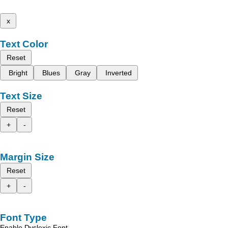
x
Text Color
Reset
Bright
Blues
Gray
Inverted
Text Size
Reset
+
-
Margin Size
Reset
+
-
Font Type
Enable Dyslexic Font