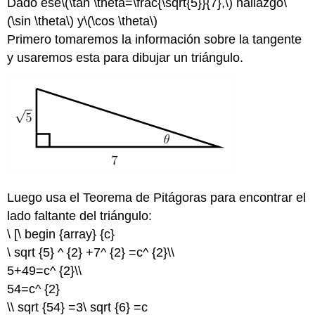
Dado ese
\(\tan \theta=\frac{\sqrt{5}}{7},\)
hallazgo
\
(\sin \theta\)
y
\(\cos \theta\)
Primero tomaremos la información sobre la tangente
y usaremos esta para dibujar un triángulo.
Luego usa el Teorema de Pitágoras para encontrar el
lado faltante del triángulo:
\ [\ begin {array} {c}
\ sqrt {5} ^ {2} +7^ {2} =c^ {2}\\
5+49=c^ {2}\\
54=c^ {2}
\\ sqrt {54} =3\ sqrt {6} =c