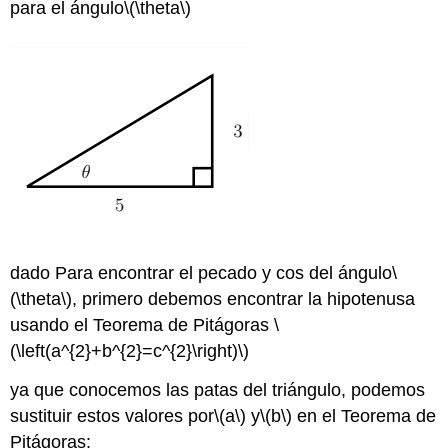
para el ángulo
\(\theta\)
dado Para encontrar el pecado y cos del ángulo
\
(\theta\)
, primero debemos encontrar la hipotenusa
usando el Teorema de Pitágoras
\
(\left(a^{2}+b^{2}=c^{2}\right)\)
ya que conocemos las patas del triángulo, podemos
sustituir estos valores por
\(a\)
y
\(b\)
en el Teorema de
Pitágoras: