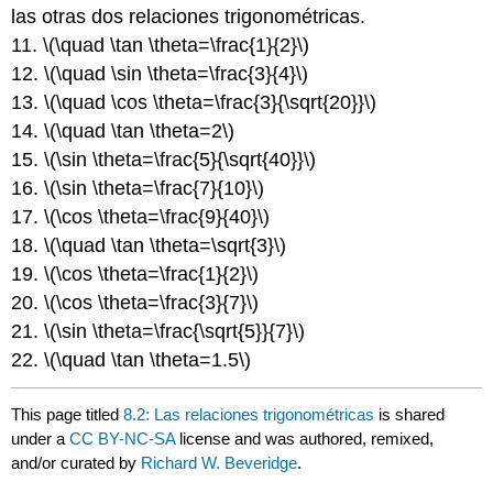
las otras dos relaciones trigonométricas.
11.
\(\quad \tan \theta=\frac{1}{2}\)
12.
\(\quad \sin \theta=\frac{3}{4}\)
13.
\(\quad \cos \theta=\frac{3}{\sqrt{20}}\)
14.
\(\quad \tan \theta=2\)
15.
\(\sin \theta=\frac{5}{\sqrt{40}}\)
16.
\(\sin \theta=\frac{7}{10}\)
17.
\(\cos \theta=\frac{9}{40}\)
18.
\(\quad \tan \theta=\sqrt{3}\)
19.
\(\cos \theta=\frac{1}{2}\)
20.
\(\cos \theta=\frac{3}{7}\)
21.
\(\sin \theta=\frac{\sqrt{5}}{7}\)
22.
\(\quad \tan \theta=1.5\)
This page titled
8.2: Las relaciones trigonométricas
is shared
under a
CC BY-NC-SA
license and was authored, remixed,
and/or curated by
Richard W. Beveridge
.