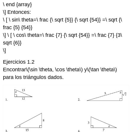
\ end {array}
\] Entonces:
\ [ \ sin\ theta=\ frac {\ sqrt {5}} {\ sqrt {54}} =\ sqrt {\
frac {5} {54}}
\] \ [ \ cos\ theta=\ frac {7} {\ sqrt {54}} =\ frac {7} {3\
sqrt {6}}
\]
Ejercicios 1.2
Encontrar
\(\sin \theta, \cos \theta\)
y
\(\tan \theta\)
para los triángulos dados.