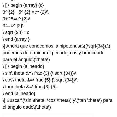
\ [ \ begin {array} {c}
3^ {2} +5^ {2} =c^ {2}\\
9+25=c^ {2}\\
34=c^ {2}\
\ sqrt {34} =c
\ end {array }
\] Ahora que conocemos la hipotenusa
\((\sqrt{34}),\)
podemos determinar el pecado, cos y bronceado
para el ángulo
\(\theta\)
\ [ \ begin {alineado}
\ sin\ theta &=\ frac {3} {\ sqrt {34}}\\
\ cos\ theta &=\ frac {5} {\ sqrt {34}}\\
\ tan\ theta &=\ frac {3} {5}
\ end {alineado}
\] Buscar
\(\sin \theta, \cos \theta\)
y
\(\tan \theta\)
para
el ángulo dado
\(\theta\)