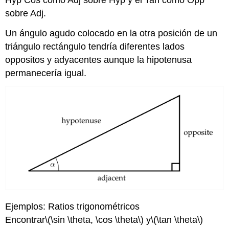
Hyp Cos como Adj sobre Hyp y el Tan como Opp
sobre Adj.
Un ángulo agudo colocado en la otra posición de un
triángulo rectángulo tendría diferentes lados
oppositos y adyacentes aunque la hipotenusa
permanecería igual.
Ejemplos: Ratios trigonométricos
Encontrar
\(\sin \theta, \cos \theta\)
y
\(\tan \theta\)