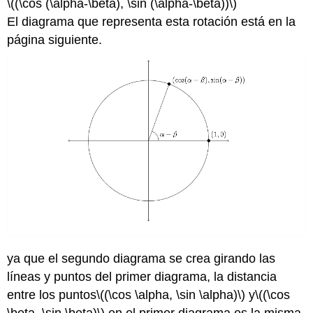
\((\cos (\alpha-\beta), \sin (\alpha-\beta))\)
El diagrama que representa esta rotación está en la
página siguiente.
ya que el segundo diagrama se crea girando las
líneas y puntos del primer diagrama, la distancia
entre los puntos
\((\cos \alpha, \sin \alpha)\)
y
\((\cos