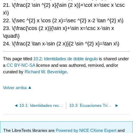
21.
\(\frac{2 \sin ^{2} x}{\sin (2 x)}+\cot x=\sec x \csc
x\)
22.
\(\sec ^{2} x \cos (2 x)=\sec ^{2} x-2 \tan ^{2} x\)
23.
\(\frac{\cos (2 x)}{\sin x}+\sin x=\csc x-\sin x
\quad\)
24.
\(\frac{2 \tan x-\sin (2 x)}{2 \sin ^{2} x}=\tan x\)
This page titled
10.2: Identidades de doble ángulo
is shared under
a
CC BY-NC-SA
license and was authored, remixed, and/or
curated by
Richard W. Beveridge
.
Volver arriba
10.1: Identidades recíprocas y pitagóreas
10.3: Ecuaciones Trigonométricas
The LibreTexts libraries are
Powered by NICE CXone Expert
and