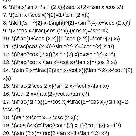
6.
\(\frac{\sin x+\sin (2 x)}{\sec x+2}=\sin x \cos x\)
7.
\((\sin x+\cos x)^{2}=1+\sin (2 x)\)
8.
\(\left(\sin ^{2} x-1\right)^{2}=\sin ^{4} x+\cos (2 x)\)
9.
\(2 \cos x-\frac{\cos (2 x)}{\cos x}=\sec x\)
10.
\(\frac{1+\cos (2 x)}{1-\cos (2 x)}=\cot ^{2} x\)
11.
\(\frac{\cos (2 x)}{\sin ^{2} x}=\cot ^{2} x-1\)
12.
\(\frac{\cos (2 x)}{\sin ^{2} x}=\csc ^{2} x-2\)
13.
\(\frac{\cot x-\tan x}{\cot x+\tan x}=\cos 2 x\)
14.
\(\sin 2 x=\frac{2(\tan x-\cot x)}{\tan ^{2} x-\cot ^{2}
x}\)
15.
\(\frac{2 \cos 2 x}{\sin 2 x}=\cot x-\tan x\)
16.
\(\tan 2 x=\frac{2}{\cot x-\tan x}\)
17.
\(\frac{\sin x}{1+\cos x}+\frac{1+\cos x}{\sin x}=2
\csc x\)
18.
\(\tan x+\cot x=2 \csc (2 x)\)
19.
\(\cos (2 x)=\frac{\cot ^{2} x-1}{\cot ^{2} x+1}\)
20.
\(\sin (2 x)=\frac{2 \tan x}{1+\tan ^{2} x}\)