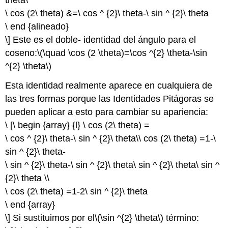
\ cos (2\ theta) &=\ cos ^ {2}\ theta-\ sin ^ {2}\ theta
\ end {alineado}
\] Este es el doble- identidad del ángulo para el
coseno:
\(\quad \cos (2 \theta)=\cos ^{2} \theta-\sin
^{2} \theta\)
Esta identidad realmente aparece en cualquiera de
las tres formas porque las Identidades Pitágoras se
pueden aplicar a esto para cambiar su apariencia:
\ [\ begin {array} {l} \ cos (2\ theta) =
\ cos ^ {2}\ theta-\ sin ^ {2}\ theta\\ cos (2\ theta) =1-\
sin ^ {2}\ theta-
\ sin ^ {2}\ theta-\ sin ^ {2}\ theta\ sin ^ {2}\ theta\ sin ^
{2}\ theta \\
\ cos (2\ theta) =1-2\ sin ^ {2}\ theta
\ end {array}
\] Si sustituimos por el
\(\sin ^{2} \theta\)
término: