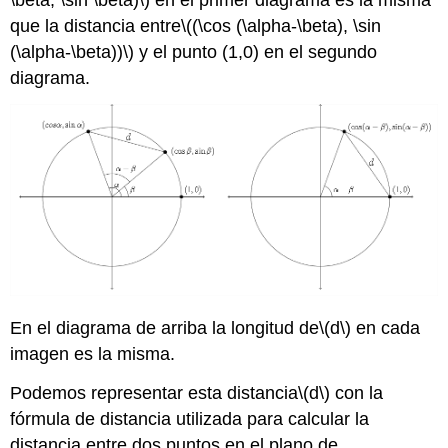
\beta, \sin \beta)\)
en el primer diagrama es la misma
que la distancia entre
\((\cos (\alpha-\beta), \sin
(\alpha-\beta))\)
y el punto (1,0) en el segundo
diagrama.
En el diagrama de arriba la longitud de
\(d\)
en cada
imagen es la misma.
Podemos representar esta distancia
\(d\)
con la
fórmula de distancia utilizada para calcular la
distancia entre dos puntos en el plano de