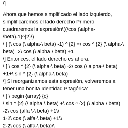
\]
Ahora que hemos simplificado el lado izquierdo,
simplificaremos el lado derecho Primero
cuadraremos la expresión
\((\cos (\alpha-
\beta)-1)^{2}\)
\ [ (\ cos (\ alpha-\ beta) -1) ^ {2} =\ cos ^ {2} (\ alpha-\
beta) -2\ cos (\ alpha-\ beta) +1
\] Entonces, el lado derecho es ahora:
\ [ \ cos ^ {2} (\ alpha-\ beta) -2\ cos (\ alpha-\ beta)
+1+\ sin ^ {2} (\ alpha-\ beta)
\] Si reorganizamos esta expresión, volveremos a
tener una bonita Identidad Pitagórica:
\ [ \ begin {array} {c}
\ sin ^ {2} (\ alpha-\ beta) +\ cos ^ {2} (\ alpha-\ beta)
-2\ cos (alfa \-\ beta) +1\\
1-2\ cos (\ alfa-\ beta) +1\\
2-2\ cos (\ alfa-\ beta)\\