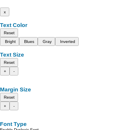
x
Text Color
Reset
Bright
Blues
Gray
Inverted
Text Size
Reset
+
-
Margin Size
Reset
+
-
Font Type
Enable Dyslexic Font