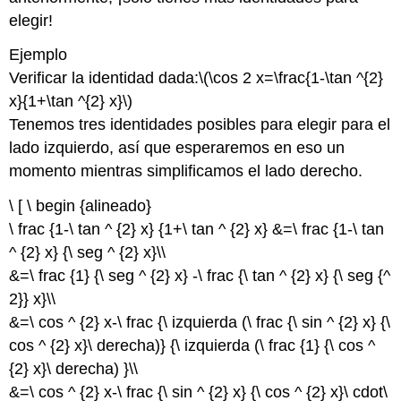
elegir!
Ejemplo
Verificar la identidad dada:
\(\cos 2 x=\frac{1-\tan ^{2}
x}{1+\tan ^{2} x}\)
Tenemos tres identidades posibles para elegir para el
lado izquierdo, así que esperaremos en eso un
momento mientras simplificamos el lado derecho.
\ [ \ begin {alineado}
\ frac {1-\ tan ^ {2} x} {1+\ tan ^ {2} x} &=\ frac {1-\ tan
^ {2} x} {\ seg ^ {2} x}\\
&=\ frac {1} {\ seg ^ {2} x} -\ frac {\ tan ^ {2} x} {\ seg {^
2}} x}\\
&=\ cos ^ {2} x-\ frac {\ izquierda (\ frac {\ sin ^ {2} x} {\
cos ^ {2} x}\ derecha)} {\ izquierda (\ frac {1} {\ cos ^
{2} x}\ derecha) }\\
&=\ cos ^ {2} x-\ frac {\ sin ^ {2} x} {\ cos ^ {2} x}\ cdot\