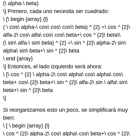
(\ alpha-\ beta)
\] Primero, cada uno necesita ser cuadrado:
\ [\ begin {array} {l}
( \ cos\ alpha-\ cos\ cos\ cos\\ beta) ^ {2} =\ cos ^ {2}\
alfa-2\ cos\ alfa\ cos\ cos\ beta+\ cos ^ {2}\ beta\\
(\ sin\ alfa-\ sin\ beta) ^ {2} =\ sin ^ {2}\ alpha-2\ sin\
alpha\ sin\ beta+\ sin ^ {2}\ beta
\ end {array}
\] Entonces, el lado izquierdo será ahora:
\ [\ cos ^ {2} \ alpha-2\ cos\ alpha\ cos\ alpha\ cos\
beta+ cos\ {2}\ beta+\ sin ^ {2}\ alfa-2\ sin \ alfa\ sin\
beta+\ sin ^ {2}\ beta
\]
Si reorganizamos esto un poco, se simplificará muy
bien:
\ [ \ begin {array} {l}
\ cos ^ {2}\ alpha-2\ cos\ alpha\ cos\ beta+\ cos ^ {2}\