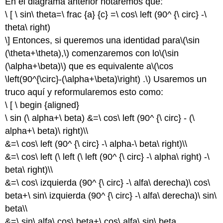
En el diagrama anterior notaremos que:
\ [ \ sin\ theta=\ frac {a} {c} =\ cos\ left (90^ {\ circ} -\
theta\ right)
\] Entonces, si queremos una identidad para
\(\sin
(\theta+\theta),\)
comenzaremos con lo
\(\sin
(\alpha+\beta)\)
que es equivalente a
\(\cos
\left(90^{\circ}-(\alpha+\beta)\right) .\)
Usaremos un
truco aquí y reformularemos esto como:
\ [ \ begin {aligned}
\ sin (\ alpha+\ beta) &=\ cos\ left (90^ {\ circ} - (\
alpha+\ beta)\ right)\\
&=\ cos\ left (90^ {\ circ} -\ alpha-\ beta\ right)\\
&=\ cos\ left (\ left (\ left (90^ {\ circ} -\ alpha\ right) -\
beta\ right)\\
&=\ cos\ izquierda (90^ {\ circ} -\ alfa\ derecha)\ cos\
beta+\ sin\ izquierda (90^ {\ circ} -\ alfa\ derecha)\ sin\
beta\\
&=\ sin\ alfa\ cos\ beta+\ cos\ alfa\ sin\ beta