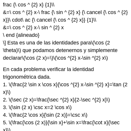
frac {\ cos ^ {2} x} {1}\\
&=\ cos ^ {2} x-\ frac {\ sin ^ {2} x} {\ cancel {\ cos ^ {2}
x}}\ cdot\ ac {\ cancel {\ cos ^ {2} x}} {1}\\
&=\ cos ^ {2} x-\ sin ^ {2} x
\ end {alineado}
\] Esta es una de las identidades para
\(\cos (2
\theta)\)
que podamos detenernos y simplemente
declarar
\(\cos (2 x)=\)
\(\cos ^{2} x-\sin ^{2} x\)
En cada problema verificar la identidad
trigonométrica dada.
1.
\(\frac{2 \sin x \cos x}{\cos ^{2} x-\sin ^{2} x}=\tan (2
x)\)
2.
\(\sec (2 x)=\frac{\sec ^{2} x}{2-\sec ^{2} x}\)
3.
\(\sin (2 x) \csc x=2 \cos x\)
4.
\(\frac{2 \cos x}{\sin (2 x)}=\csc x\)
5.
\(\frac{\cos (2 x)}{\sin x}+\sin x=\frac{\cot x}{\sec
x}\)