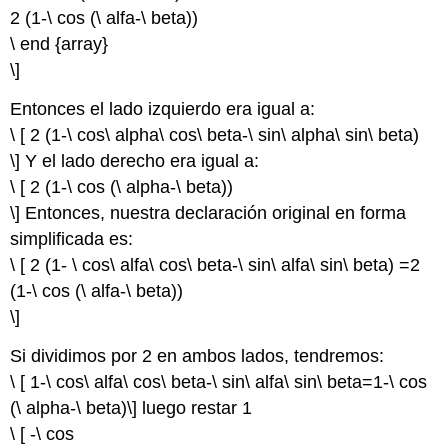
2 (1-\ cos (\ alfa-\ beta))
\ end {array}
\]
Entonces el lado izquierdo era igual a:
\ [ 2 (1-\ cos\ alpha\ cos\ beta-\ sin\ alpha\ sin\ beta)
\] Y el lado derecho era igual a:
\ [ 2 (1-\ cos (\ alpha-\ beta))
\] Entonces, nuestra declaración original en forma
simplificada es:
\ [ 2 (1- \ cos\ alfa\ cos\ beta-\ sin\ alfa\ sin\ beta) =2
(1-\ cos (\ alfa-\ beta))
\]
Si dividimos por 2 en ambos lados, tendremos:
\ [ 1-\ cos\ alfa\ cos\ beta-\ sin\ alfa\ sin\ beta=1-\ cos
(\ alpha-\ beta)\] luego restar 1
\ [ -\ cos