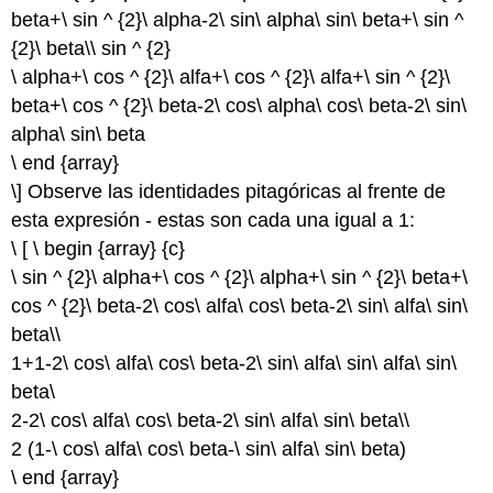
beta+\ sin ^ {2}\ alpha-2\ sin\ alpha\ sin\ beta+\ sin ^
{2}\ beta\\ sin ^ {2}
\ alpha+\ cos ^ {2}\ alfa+\ cos ^ {2}\ alfa+\ sin ^ {2}\
beta+\ cos ^ {2}\ beta-2\ cos\ alpha\ cos\ beta-2\ sin\
alpha\ sin\ beta
\ end {array}
\] Observe las identidades pitagóricas al frente de
esta expresión - estas son cada una igual a 1:
\ [ \ begin {array} {c}
\ sin ^ {2}\ alpha+\ cos ^ {2}\ alpha+\ sin ^ {2}\ beta+\
cos ^ {2}\ beta-2\ cos\ alfa\ cos\ beta-2\ sin\ alfa\ sin\
beta\\
1+1-2\ cos\ alfa\ cos\ beta-2\ sin\ alfa\ sin\ alfa\ sin\
beta\
2-2\ cos\ alfa\ cos\ beta-2\ sin\ alfa\ sin\ beta\\
2 (1-\ cos\ alfa\ cos\ beta-\ sin\ alfa\ sin\ beta)
\ end {array}