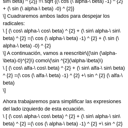
sin\ beta) ^ {2}} =\ sqrt {(\ cos (\ alpha-\ beta) -1) ^ {2}
+ (\ sin (\ alpha-\ beta) -0) ^ {2}}
\] Cuadraremos ambos lados para despejar los
radicales:
\ [ (\ cos\ alpha-\ cos\ beta) ^ {2} + (\ sin\ alpha-\ sin\
beta) ^ {2} =(\ cos (\ alpha-\ beta) -1) ^ {2} + (\ sin (\
alpha-\ beta) -0) ^ {2}
\] A continuación, vamos a reescribir
\((\sin (\alpha-
\beta)-0)^{2}\)
como
\(\sin ^{2}(\alpha-\beta)\)
\ [ (\ cos\ alfa-\ cos\ beta) ^ {2} + (\ sin\ alfa-\ sin\ beta)
^ {2} =(\ cos (\ alfa-\ beta) -1) ^ {2} +\ sin ^ {2} (\ alfa-\
beta)
\]
Ahora trabajaremos para simplificar las expresiones
del lado izquierdo de esta ecuación.
\ [ (\ cos\ alpha-\ cos\ beta) ^ {2} + (\ sin\ alpha-\ sin\
beta) ^ {2} =(\ cos (\ alpha-\ beta) -1) ^ {2} +\ sin ^ {2}