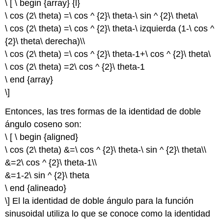
\ [ \ begin {array} {l}
\ cos (2\ theta) =\ cos ^ {2}\ theta-\ sin ^ {2}\ theta\
\ cos (2\ theta) =\ cos ^ {2}\ theta-\ izquierda (1-\ cos ^
{2}\ theta\ derecha)\\
\ cos (2\ theta) =\ cos ^ {2}\ theta-1+\ cos ^ {2}\ theta\
\ cos (2\ theta) =2\ cos ^ {2}\ theta-1
\ end {array}
\]
Entonces, las tres formas de la identidad de doble
ángulo coseno son:
\ [ \ begin {aligned}
\ cos (2\ theta) &=\ cos ^ {2}\ theta-\ sin ^ {2}\ theta\\
&=2\ cos ^ {2}\ theta-1\\
&=1-2\ sin ^ {2}\ theta
\ end {alineado}
\] El la identidad de doble ángulo para la función
sinusoidal utiliza lo que se conoce como la identidad