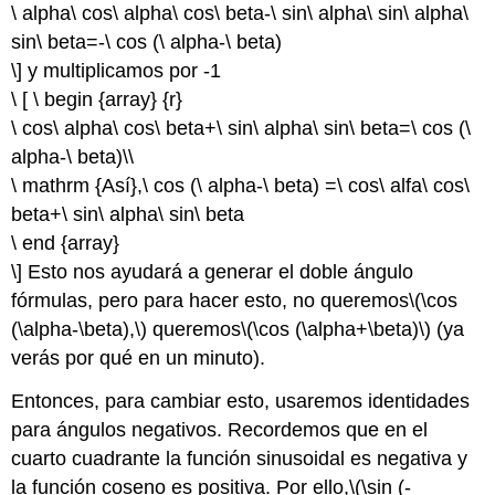
\ alpha\ cos\ alpha\ cos\ beta-\ sin\ alpha\ sin\ alpha\
sin\ beta=-\ cos (\ alpha-\ beta)
\] y multiplicamos por -1
\ [ \ begin {array} {r}
\ cos\ alpha\ cos\ beta+\ sin\ alpha\ sin\ beta=\ cos (\
alpha-\ beta)\\
\ mathrm {Así},\ cos (\ alpha-\ beta) =\ cos\ alfa\ cos\
beta+\ sin\ alpha\ sin\ beta
\ end {array}
\] Esto nos ayudará a generar el doble ángulo
fórmulas, pero para hacer esto, no queremos
\(\cos
(\alpha-\beta),\)
queremos
\(\cos (\alpha+\beta)\)
(ya
verás por qué en un minuto).
Entonces, para cambiar esto, usaremos identidades
para ángulos negativos. Recordemos que en el
cuarto cuadrante la función sinusoidal es negativa y
la función coseno es positiva. Por ello,
\(\sin (-