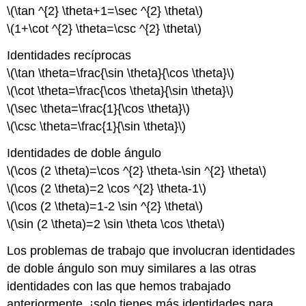
\(\tan ^{2} \theta+1=\sec ^{2} \theta\)
\(1+\cot ^{2} \theta=\csc ^{2} \theta\)
Identidades recíprocas
\(\tan \theta=\frac{\sin \theta}{\cos \theta}\)
\(\cot \theta=\frac{\cos \theta}{\sin \theta}\)
\(\sec \theta=\frac{1}{\cos \theta}\)
\(\csc \theta=\frac{1}{\sin \theta}\)
Identidades de doble ángulo
\(\cos (2 \theta)=\cos ^{2} \theta-\sin ^{2} \theta\)
\(\cos (2 \theta)=2 \cos ^{2} \theta-1\)
\(\cos (2 \theta)=1-2 \sin ^{2} \theta\)
\(\sin (2 \theta)=2 \sin \theta \cos \theta\)
Los problemas de trabajo que involucran identidades
de doble ángulo son muy similares a las otras
identidades con las que hemos trabajado
anteriormente, ¡solo tienes más identidades para