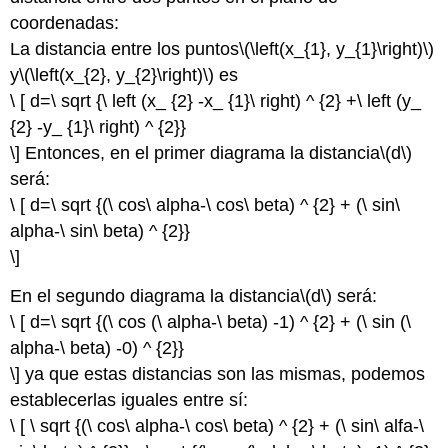
coordenadas:
La distancia entre los puntos
\(\left(x_{1}, y_{1}\right)\)
y
\(\left(x_{2}, y_{2}\right)\)
es
\ [ d=\ sqrt {\ left (x_ {2} -x_ {1}\ right) ^ {2} +\ left (y_
{2} -y_ {1}\ right) ^ {2}}
\] Entonces, en el primer diagrama la distancia
\(d\)
será:
\ [ d=\ sqrt {(\ cos\ alpha-\ cos\ beta) ^ {2} + (\ sin\
alpha-\ sin\ beta) ^ {2}}
\]
En el segundo diagrama la distancia
\(d\)
será:
\ [ d=\ sqrt {(\ cos (\ alpha-\ beta) -1) ^ {2} + (\ sin (\
alpha-\ beta) -0) ^ {2}}
\] ya que estas distancias son las mismas, podemos
establecerlas iguales entre sí:
\ [ \ sqrt {(\ cos\ alpha-\ cos\ beta) ^ {2} + (\ sin\ alfa-\