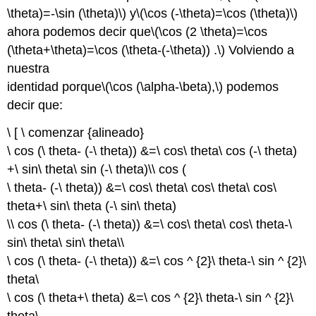
\theta)=-\sin (\theta)\)
y
\(\cos (-\theta)=\cos (\theta)\)
ahora podemos decir que
\(\cos (2 \theta)=\cos
(\theta+\theta)=\cos (\theta-(-\theta)) .\)
Volviendo a
nuestra
identidad porque
\(\cos (\alpha-\beta),\)
podemos
decir que:
\ [ \ comenzar {alineado}
\ cos (\ theta- (-\ theta)) &=\ cos\ theta\ cos (-\ theta)
+\ sin\ theta\ sin (-\ theta)\\ cos (
\ theta- (-\ theta)) &=\ cos\ theta\ cos\ theta\ cos\
theta+\ sin\ theta (-\ sin\ theta)
\\ cos (\ theta- (-\ theta)) &=\ cos\ theta\ cos\ theta-\
sin\ theta\ sin\ theta\\
\ cos (\ theta- (-\ theta)) &=\ cos ^ {2}\ theta-\ sin ^ {2}\
theta\
\ cos (\ theta+\ theta) &=\ cos ^ {2}\ theta-\ sin ^ {2}\
theta\