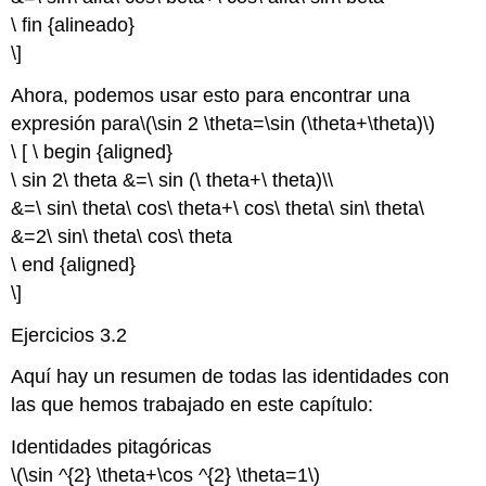
\ fin {alineado}
\]
Ahora, podemos usar esto para encontrar una
expresión para
\(\sin 2 \theta=\sin (\theta+\theta)\)
\ [ \ begin {aligned}
\ sin 2\ theta &=\ sin (\ theta+\ theta)\\
&=\ sin\ theta\ cos\ theta+\ cos\ theta\ sin\ theta\
&=2\ sin\ theta\ cos\ theta
\ end {aligned}
\]
Ejercicios 3.2
Aquí hay un resumen de todas las identidades con
las que hemos trabajado en este capítulo:
Identidades pitagóricas
\(\sin ^{2} \theta+\cos ^{2} \theta=1\)