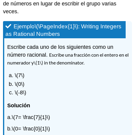
de números en lugar de escribir el grupo varias
veces.
Ejemplo
\(\PageIndex{1}\)
: Writing Integers
as Rational Numbers
Escribe cada uno de los siguientes como un
número racional.
Escribe una fracción con el entero en el
numerador y
\(1\)
in the denominator.
\(7\)
\(0\)
\(-8\)
Solución
a.
\(7= \frac{7}{1}\)
b.
\(0= \frac{0}{1}\)