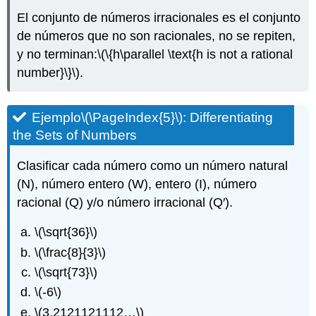
El conjunto de números irracionales es el conjunto
de números que no son racionales, no se repiten,
y no terminan:
\(\{h\parallel \text{h is not a rational
number}\}\)
.
Ejemplo
\(\PageIndex{5}\)
: Differentiating
the Sets of Numbers
Clasificar cada número como un número natural
(N), número entero (W), entero (I), número
racional (Q) y/o número irracional (Q′).
\(\sqrt{36}\)
\(\frac{8}{3}\)
\(\sqrt{73}\)
\(-6\)
\(3.2121121112…\)