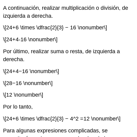
A continuación, realizar multiplicación o división, de
izquierda a derecha.
\[24+6 \times \dfrac{2}{3} − 16 \nonumber\]
\[24+4-16 \nonumber\]
Por último, realizar suma o resta, de izquierda a
derecha.
\[24+4−16 \nonumber\]
\[28−16 \nonumber\]
\[12 \nonumber\]
Por lo tanto,
\[24+6 \times \dfrac{2}{3} − 4^2 =12 \nonumber\]
Para algunas expresiones complicadas, se