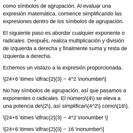
como símbolos de agrupación. Al evaluar una
expresión matemática, comience simplificando las
expresiones dentro de los símbolos de agrupación.
El siguiente paso es abordar cualquier exponente o
radicales. Después, realiza multiplicación y división
de izquierda a derecha y finalmente suma y resta de
izquierda a derecha.
Echemos un vistazo a la expresión proporcionada.
\[24+6 \times \dfrac{2}{3} − 4^2 \nonumber\]
No hay símbolos de agrupación, así que pasamos a
exponentes o radicales. El número
\(4\)
se eleva a
una potencia de
\(2\)
, así simplificar
\(4^2\)
como
\(16\)
.
\[24+6 \times \dfrac{2}{3} − 4^2 \nonumber \]
\[24+6 \times \dfrac{2}{3} − 16 \nonumber\]