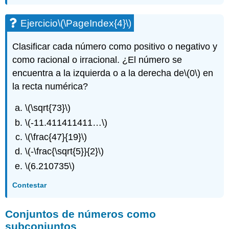
Ejercicio
\(\PageIndex{4}\)
Clasificar cada número como positivo o negativo y
como racional o irracional. ¿El número se
encuentra a la izquierda o a la derecha de
\(0\)
en
la recta numérica?
\(\sqrt{73}\)
\(-11.411411411…\)
\(\frac{47}{19}\)
\(-\frac{\sqrt{5}}{2}\)
\(6.210735\)
Contestar
Conjuntos de números como
subconjuntos