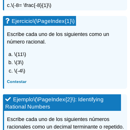
c.
\(-8= \frac{-8}{1}\)
Ejercicio
\(\PageIndex{1}\)
Escribe cada uno de los siguientes como un
número racional.
\(11\)
\(3\)
\(-4\)
Contestar
Ejemplo
\(\PageIndex{2}\)
: Identifying
Rational Numbers
Escribe cada uno de los siguientes números
racionales como un decimal terminante o repetido.