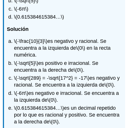
\(-\sqrt{5}\)
\(-6π\)
\(0.615384615384…\)
Solución
\(-\frac{10}{3}\)
es negativo y racional. Se
encuentra a la izquierda de
\(0\)
en la recta
numérica.
\(-\sqrt{5}\)
es positivo e irracional. Se
encuentra a la derecha de
\(0\)
.
\(-\sqrt{289} = -\sqrt{17^2} = -17\)
es negativo y
racional. Se encuentra a la izquierda de
\(0\)
.
\(-6π\)
es negativo e irracional. Se encuentra a
la izquierda de
\(0\)
.
\(0.615384615384…\)
es un decimal repetido
por lo que es racional y positivo. Se encuentra
a la derecha de
\(0\)
.