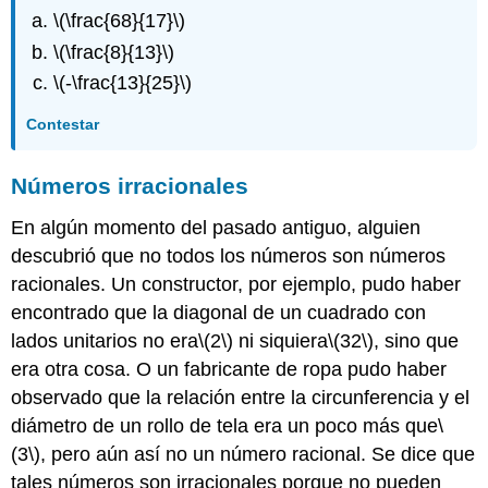
\(\frac{68}{17}\)
\(\frac{8}{13}\)
\(-\frac{13}{25}\)
Contestar
Números irracionales
En algún momento del pasado antiguo, alguien
descubrió que no todos los números son números
racionales. Un constructor, por ejemplo, pudo haber
encontrado que la diagonal de un cuadrado con
lados unitarios no era
\(2\)
ni siquiera
\(32\)
, sino que
era otra cosa. O un fabricante de ropa pudo haber
observado que la relación entre la circunferencia y el
diámetro de un rollo de tela era un poco más que
\
(3\)
, pero aún así no un número racional. Se dice que
tales números son irracionales porque no pueden