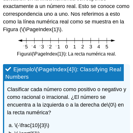
exactamente a un número real. Esto se conoce como
correspondencia uno a uno. Nos referimos a esto
como la línea numérica real como se muestra en la
Figura (
\(\PageIndex{1}\)
.
Figura
\(\PageIndex{1}\)
: La recta numérica real.
Ejemplo
\(\PageIndex{4}\)
: Classifying Real
Numbers
Clasificar cada número como positivo o negativo y
como racional o irracional. ¿El número se
encuentra a la izquierda o a la derecha de
\(0\)
en
la recta numérica?
\(-\frac{10}{3}\)