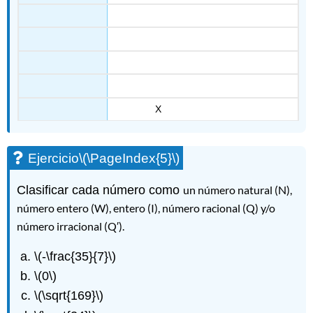
X
Ejercicio
\(\PageIndex{5}\)
Clasificar cada número como
un número natural (N),
número entero (W), entero (I), número racional (Q) y/o
número irracional (Q′).
\(-\frac{35}{7}\)
\(0\)
\(\sqrt{169}\)