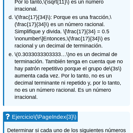
Por lo tanto,
\(\sqrt{11}\)
es un número
irracional.
\(\frac{17}{34}\)
: Porque es una fracción,
\
(\frac{17}{34}\)
es un número racional.
Simplifique y divida.
\[\frac{17}{34} = 0.5
\nonumber\]
Entonces,
\(\frac{17}{34}\)
es
racional y un decimal de terminación.
\(0.3033033303333…\)
no es un decimal de
terminación. También tenga en cuenta que no
hay patrón repetitivo porque el grupo de
\(3s\)
aumenta cada vez. Por lo tanto, no es un
decimal terminante ni repetido y, por lo tanto,
no es un número racional. Es un número
irracional.
Ejercicio
\(\PageIndex{3}\)
Determinar si cada uno de los siguientes números