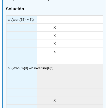
Solución
a.
\(\sqrt{36} = 6\)
X
X
X
X
b.
\(\frac{8}{3} =2.\overline{6}\)
X