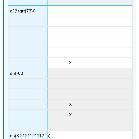
c.
\(\sqrt{73}\)
X
d.
\(-6\)
X
X
e.
\(3.2121121112...\)