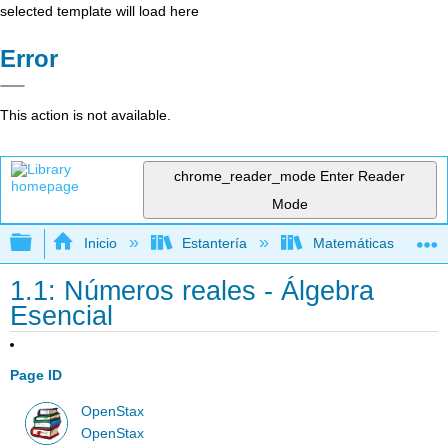
selected template will load here
Error
This action is not available.
chrome_reader_mode
Enter Reader
Mode
Expandir/contraer jerarquía global
Inicio
Estantería
Matemáticas
1.1: Números reales - Álgebra
Esencial
Page ID
OpenStax
OpenStax