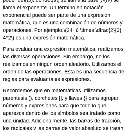
poder de
\(a\)
, donde
\(a\)
se llama la base y
\(n\)
se
llama el exponente. Un término en notación
exponencial puede ser parte de una expresión
matemática, que es una combinación de números y
operaciones. Por ejemplo,
\(24+6 \times \dfrac{2}{3} −
4^2\)
es una expresión matemática.
Para evaluar una expresión matemática, realizamos
las diversas operaciones. Sin embargo, no los
realizamos en ningún orden aleatorio. Utilizamos el
orden de las operaciones. Esta es una secuencia de
reglas para evaluar tales expresiones.
Recordemos que en matemáticas utilizamos
paréntesis (), corchetes [], y llaves {} para agrupar
números y expresiones para que todo lo que
aparezca dentro de los símbolos sea tratado como
una unidad. Adicionalmente, las barras de fracción,
los radicales y las barras de valor absoluto se tratan