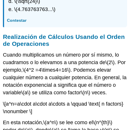
\(\sqrt{24}\)
\(4.763763763...\)
Contestar
Realización de Cálculos Usando el Orden
de Operaciones
Cuando multiplicamos un número por sí mismo, lo
cuadramos o lo elevamos a una potencia de
\(2\)
. Por
ejemplo,
\(4^2 =4\times4=16\)
. Podemos elevar
cualquier número a cualquier potencia. En general, la
notación exponencial a significa que el número o
variable
\(a\)
se utiliza como factor
\(n\)
veces.
\[a^n=a\cdot a\cdot a\cdots a \qquad \text{ n factors}
\nonumber \]
En esta notación,
\(a^n\)
se lee como el
\(n^{th}\)