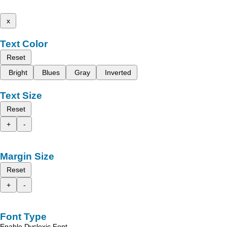
x
Text Color
Reset
Bright
Blues
Gray
Inverted
Text Size
Reset
+
-
Margin Size
Reset
+
-
Font Type
Enable Dyslexic Font