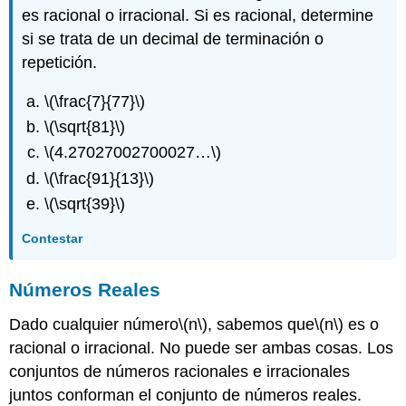
es racional o irracional. Si es racional, determine
si se trata de un decimal de terminación o
repetición.
\(\frac{7}{77}\)
\(\sqrt{81}\)
\(4.27027002700027…\)
\(\frac{91}{13}\)
\(\sqrt{39}\)
Contestar
Números Reales
Dado cualquier número
\(n\)
, sabemos que
\(n\)
es o
racional o irracional. No puede ser ambas cosas. Los
conjuntos de números racionales e irracionales
juntos conforman el conjunto de números reales.