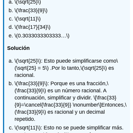
\(\sqrt{25}\)
\(\frac{33}{9}\)
\(\sqrt{11}\)
\(\frac{17}{34}\)
\(0.3033033303333…\)
Solución
\(\sqrt{25}\)
: Esto puede simplificarse como
\
(\sqrt{25} = 5\)
.Por lo tanto,
\(\sqrt{25}\)
es
racional.
\(\frac{33}{9}\)
: Porque es una fracción,
\
(\frac{33}{9}\)
es un número racional. A
continuación, simplificar y dividir.
\[\frac{33}
{9}=\cancel{\frac{33}{9}} \nonumber\]
Entonces,
\
(\frac{33}{9}\)
es racional y un decimal
repetido.
\(\sqrt{11}\)
: Esto no se puede simplificar más.