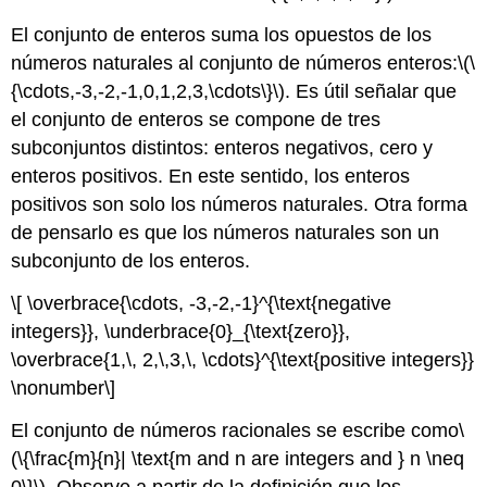
El conjunto de enteros suma los opuestos de los
números naturales al conjunto de números enteros:
\(\
{\cdots,-3,-2,-1,0,1,2,3,\cdots\}\)
. Es útil señalar que
el conjunto de enteros se compone de tres
subconjuntos distintos: enteros negativos, cero y
enteros positivos. En este sentido, los enteros
positivos son solo los números naturales. Otra forma
de pensarlo es que los números naturales son un
subconjunto de los enteros.
\[ \overbrace{\cdots, -3,-2,-1}^{\text{negative
integers}}, \underbrace{0}_{\text{zero}},
\overbrace{1,\, 2,\,3,\, \cdots}^{\text{positive integers}}
\nonumber\]
El conjunto de números racionales se escribe como
\
(\{\frac{m}{n}| \text{m and n are integers and } n \neq
0\}\)
.Observe a partir de la definición que los