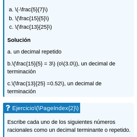
\(-\frac{5}{7}\)
\(\frac{15}{5}\)
\(\frac{13}{25}\)
Solución
a. un decimal repetido
b.
\(\frac{15}{5} = 3\)
(o
\(3.0\)
), un decimal de
terminación
c.
\(\frac{13}{25} =0.52\)
, un decimal de
terminación
Ejercicio
\(\PageIndex{2}\)
Escribe cada uno de los siguientes números
racionales como un decimal terminante o repetido.