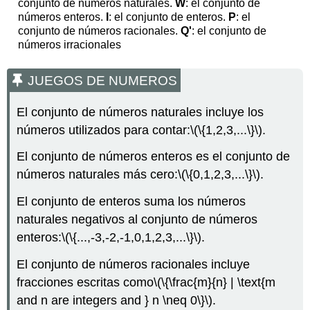
conjunto de números naturales.
W
: el conjunto de
números enteros.
I
: el conjunto de enteros.
P
: el
conjunto de números racionales.
Q'
: el conjunto de
números irracionales
JUEGOS DE NUMEROS
El conjunto de números naturales incluye los
números utilizados para contar:
\(\{1,2,3,...\}\)
.
El conjunto de números enteros es el conjunto de
números naturales más cero:
\(\{0,1,2,3,...\}\)
.
El conjunto de enteros suma los números
naturales negativos al conjunto de números
enteros:
\(\{...,-3,-2,-1,0,1,2,3,...\}\)
.
El conjunto de números racionales incluye
fracciones escritas como
\(\{\frac{m}{n} | \text{m
and n are integers and } n \neq 0\}\)
.