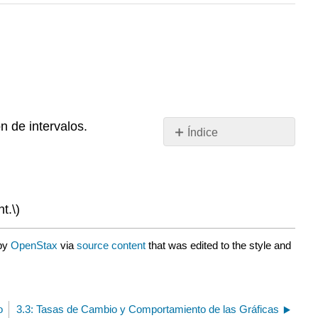
n de intervalos.
Índice
Sin
encabezados
t.\)
 by
OpenStax
via
source content
that was edited to the style and
o
3.3: Tasas de Cambio y Comportamiento de las Gráficas