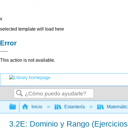
x
selected template will load here
Error
This action is not available.
Buscar
Expandir/contraer jerarquía global
Inicio
Estantería
Matemáti
3.2E: Dominio y Rango (Ejercicios