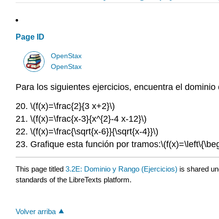
Page ID
OpenStax
OpenStax
Para los siguientes ejercicios, encuentra el domini
20.
\(f(x)=\frac{2}{3 x+2}\)
21.
\(f(x)=\frac{x-3}{x^{2}-4 x-12}\)
22.
\(f(x)=\frac{\sqrt{x-6}}{\sqrt{x-4}}\)
23. Grafique esta función por tramos:
\(f(x)=\left\{\b
This page titled
3.2E: Dominio y Rango (Ejercicios)
is shared u
standards of the LibreTexts platform.
Volver arriba