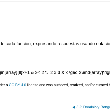
o de cada función, expresando respuestas usando notació
egin{array}{ll}x+1 & x<-2 \\ -2 x-3 & x \geq-2\end{array}\righ
nder a
CC BY 4.0
license and was authored, remixed, and/or curated
3.2: Dominio y Rang