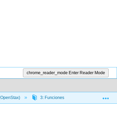
chrome_reader_mode
Enter Reader Mode
Exp
 (OpenStax)
3: Funciones
3.2: Dominio y 