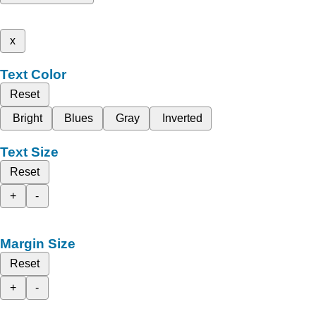
x
Text Color
Reset
Bright
Blues
Gray
Inverted
Text Size
Reset
+
-
Margin Size
Reset
+
-