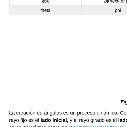
\(θ\)
\(φ \text{ or 
theta
phi
Fi
La creación de ángulos es un proceso dinámico. Com
rayo fijo es el
lado inicial
,
y el rayo girado es el
lad