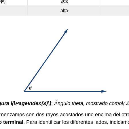
}ϕ\)
\(α\)
alfa
gura
\(\PageIndex{3}\)
:
Ángulo theta, mostrado como
\(∠
enzamos con dos rayos acostados uno encima del otro. D
o terminal
. Para identificar los diferentes lados, indic