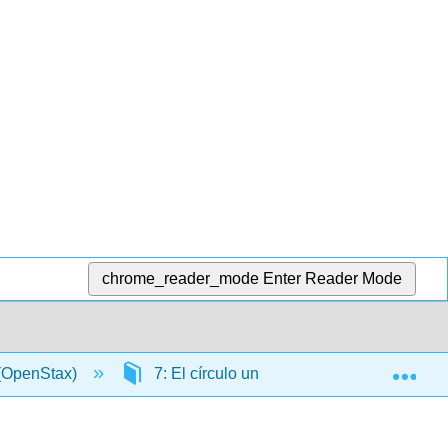
chrome_reader_mode
Enter Reader Mode
Exp
 (OpenStax)
7: El círculo unitario - Funciones de sen