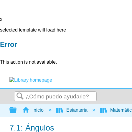
x
selected template will load here
Error
This action is not available.
Buscar
Expandir/contraer jerarquía global
Inicio
Estantería
Matemáti
7.1: Ángulos