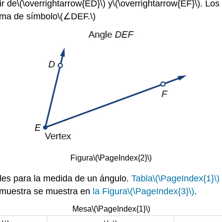
ir de
\(\overrightarrow{ED}\)
y
\(\overrightarrow{EF}\)
. Los
orma de símbolo
\(∠DEF.\)
Figura
\(\PageIndex{2}\)
bles para la medida de un ángulo.
Tabla
\(\PageIndex{1}\)
e muestra se muestra en
la Figura
\(\PageIndex{3}\)
.
Mesa
\(\PageIndex{1}\)