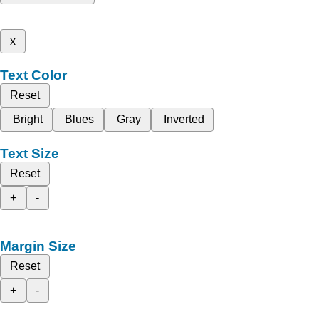
x
Text Color
Reset
Bright
Blues
Gray
Inverted
Text Size
Reset
+
-
Margin Size
Reset
+
-