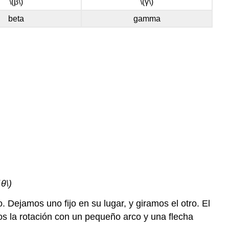
\(β\)
\(γ\)
beta
gamma
θ\)
ejamos uno fijo en su lugar, y giramos el otro. El
amos la rotación con un pequeño arco y una flecha