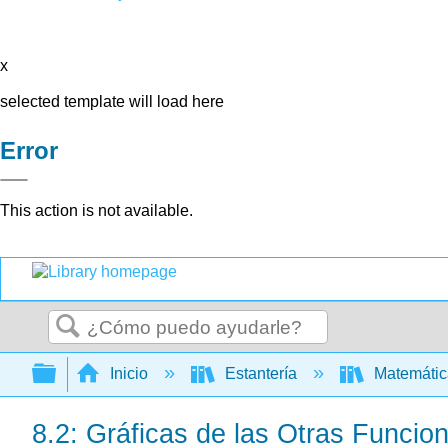
x
selected template will load here
Error
This action is not available.
Buscar
Expandir/contraer jerarquía global
Inicio
Estantería
Matemáti
8.2: Gráficas de las Otras Funcio