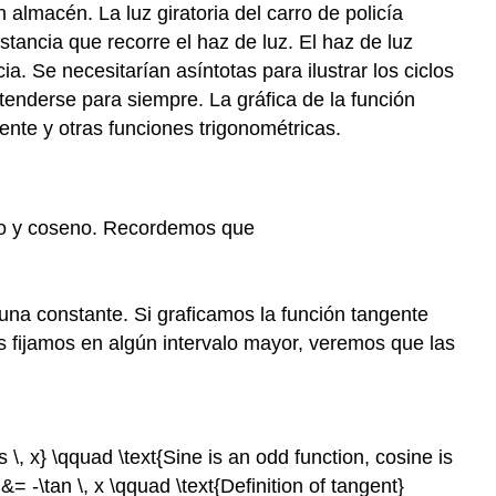
almacén. La luz giratoria del carro de policía
istancia que recorre el haz de luz. El haz de luz
ia. Se necesitarían asíntotas para ilustrar los ciclos
tenderse para siempre. La gráfica de la función
gente y otras funciones trigonométricas.
eno y coseno. Recordemos que
una constante. Si graficamos la función tangente
s fijamos en algún intervalo mayor, veremos que las
os \, x} \qquad \text{Sine is an odd function, cosine is
&= -\tan \, x \qquad \text{Definition of tangent}