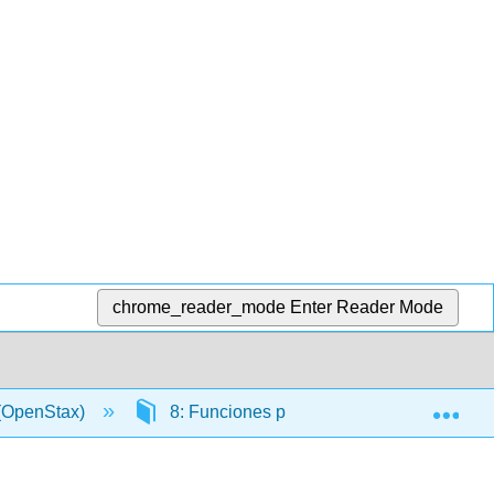
chrome_reader_mode
Enter Reader Mode
Exp
 (OpenStax)
8: Funciones periódicas
8.2: Gr