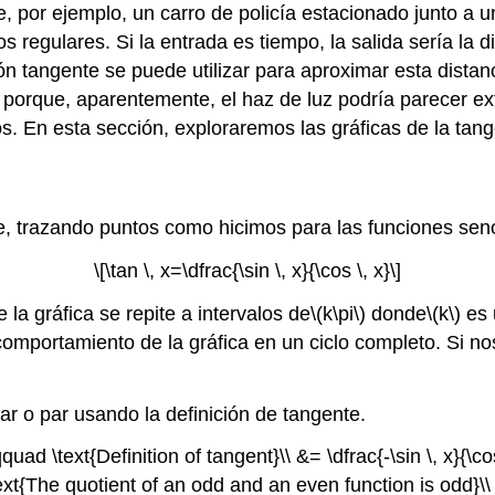
 por ejemplo, un carro de policía estacionado junto a un 
s regulares. Si la entrada es tiempo, la salida sería la d
ión tangente se puede utilizar para aproximar esta distanc
d porque, aparentemente, el haz de luz podría parecer ex
dos. En esta sección, exploraremos las gráficas de la tan
e, trazando puntos como hicimos para las funciones s
\[\tan \, x=\dfrac{\sin \, x}{\cos \, x}\]
la gráfica se repite a intervalos de
\(k\pi\)
donde
\(k\)
es 
comportamiento de la gráfica en un ciclo completo. Si no
r o par usando la definición de tangente.
\qquad \text{Definition of tangent}\\ &= \dfrac{-\sin \, x}{\c
\text{The quotient of an odd and an even function is odd}\\ 