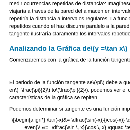
medir ocurrencias repetidas de distancia? Imagínese,
viajaría a través de la pared del almacén en intervalo
repetiría la distancia a intervalos regulares. La func
repetidos cuando el haz discurre paralelo a la pare
tangente ilustraría claramente los intervalos repeti
Analizando la Gráfica de
\(y =\tan x\)
Comenzaremos con la gráfica de la función tangent
El periodo de la función tangente se
\(\pi\)
debe a que 
en
\(−\frac{\pi}{2}\)
to
\(\frac{\pi}{2}\)
, podemos ver el 
características de la gráfica se repiten.
Podemos determinar si tangente es una función impa
\[\begin{align*} \tan(-x)&= \dfrac{\sin(-x)}{\cos(-x)} 
even}\\ &= -\dfrac{\sin \, x}{\cos \, x} \qquad 