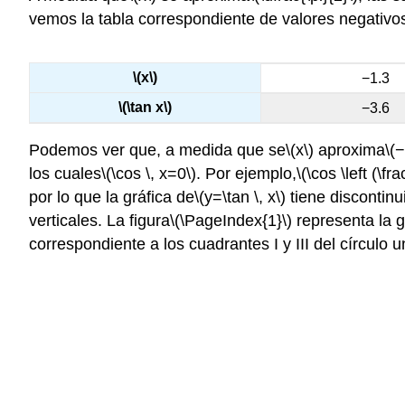
vemos la tabla correspondiente de valores negativo
\(x\)
−1.3
\(\tan x\)
−3.6
Podemos ver que, a medida que se
\(x\)
aproxima
\(−
los cuales
\(\cos \, x=0\)
. Por ejemplo,
\(\cos \left (\fra
por lo que la gráfica de
\(y=\tan \, x\)
tiene discontin
verticales. La figura
\(\PageIndex{1}\)
representa la g
correspondiente a los cuadrantes I y III del círculo un