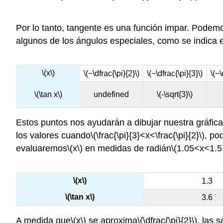
Por lo tanto, tangente es una función impar. Podem
algunos de los ángulos especiales, como se indica 
\(x\)
\(−\dfrac{\pi}{2}\)
\(−\dfrac{\pi}{3}\)
\(−\
\(\tan x\)
undefined
\(-\sqrt{3}\)
Estos puntos nos ayudarán a dibujar nuestra gráfic
los valores cuando
\(\frac{\pi}{3}<x<\frac{\pi}{2}\)
, po
evaluaremos
\(x\)
en medidas de radián
\(1.05<x<1.5
\(x\)
1.3
\(\tan x\)
3.6
A medida que
\(x\)
se aproxima
\(\dfrac{\pi}{2}\)
, las 