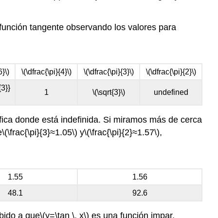
 función tangente observando los valores para
6}\)
\(\dfrac{\pi}{4}\)
\(\dfrac{\pi}{3}\)
\(\dfrac{\pi}{2}\)
{3}}
1
\(\sqrt{3}\)
undefined
fica donde está indefinida. Si miramos más de cerca
e
\(\frac{\pi}{3}≈1.05\)
y
\(\frac{\pi}{2}≈1.57\)
,
1.55
1.56
48.1
92.6
ebido a que
\(y=\tan \, x\)
es una función impar,