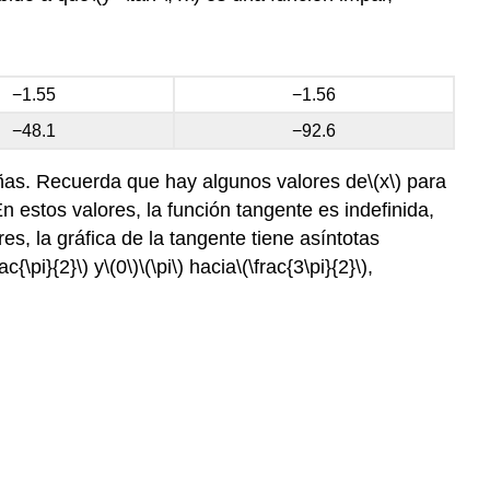
−1.55
−1.56
−48.1
−92.6
ñas. Recuerda que hay algunos valores de
\(x\)
para
En estos valores, la función tangente es indefinida,
res, la gráfica de la tangente tiene asíntotas
rac{\pi}{2}\)
y
\(0\)
\(\pi\)
hacia
\(\frac{3\pi}{2}\)
,