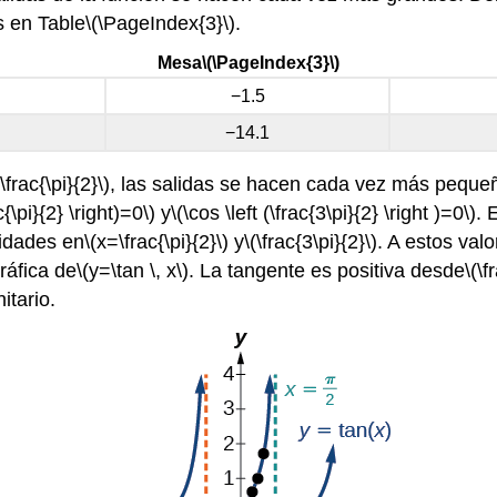
s en Table
\(\PageIndex{3}\)
.
Mesa
\(\PageIndex{3}\)
−1.5
−14.1
\frac{\pi}{2}\)
, las salidas se hacen cada vez más peque
c{\pi}{2} \right)=0\)
y
\(\cos \left (\frac{3\pi}{2} \right )=0\)
. 
uidades en
\(x=\frac{\pi}{2}\)
y
\(\frac{3\pi}{2}\)
. A estos valo
ráfica de
\(y=\tan \, x\)
. La tangente es positiva desde
\(\f
itario.