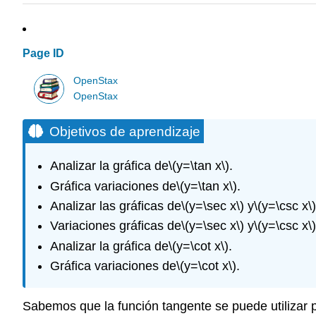
Page ID
OpenStax
OpenStax
Objetivos de aprendizaje
Analizar la gráfica de
\(y=\tan x\)
.
Gráfica variaciones de
\(y=\tan x\)
.
Analizar las gráficas de
\(y=\sec x\)
y
\(y=\csc x\)
Variaciones gráficas de
\(y=\sec x\)
y
\(y=\csc x\)
Analizar la gráfica de
\(y=\cot x\)
.
Gráfica variaciones de
\(y=\cot x\)
.
Sabemos que la función tangente se puede utilizar p