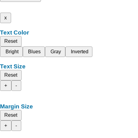
x
Text Color
Reset
Bright
Blues
Gray
Inverted
Text Size
Reset
+
-
Margin Size
Reset
+
-