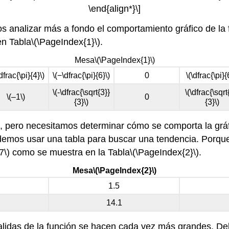
\end{align*}\]
os analizar más a fondo el comportamiento gráfico de la
en Tabla
\(\PageIndex{1}\)
.
Mesa
\(\PageIndex{1}\)
dfrac{\pi}{4}\)
\(−\dfrac{\pi}{6}\)
0
\(\dfrac{\pi}{
\(-\dfrac{\sqrt{3}}
\(\dfrac{\sqrt
\(–1\)
0
{3}\)
{3}\)
a, pero necesitamos determinar cómo se comporta la grá
demos usar una tabla para buscar una tendencia. Porqu
7\)
como se muestra en la Tabla
\(\PageIndex{2}\)
.
Mesa
\(\PageIndex{2}\)
1.5
14.1
salidas de la función se hacen cada vez más grandes. D