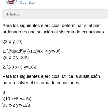
OpenStax
Índice
Sin
encabezados
Para los siguientes ejercicios, determinar si el par
ordenado es una solución al sistema de ecuaciones.
\(3 x-y=4\)
1.
\(\quad\)
y (-1,1)
\(x+4 y=-3\)
\(6 x-2 y=24\)
2.
\(-3 x+3 y=18\)
Para los siguientes ejercicios, utilice la sustitución
para resolver el sistema de ecuaciones.
3
\(10 x+5 y=-5\)
\(3 x-2 y=-12\)