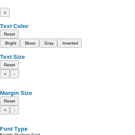
x
Text Color
Reset
Bright
Blues
Gray
Inverted
Text Size
Reset
+
-
Margin Size
Reset
+
-
Font Type
Enable Dyslexic Font