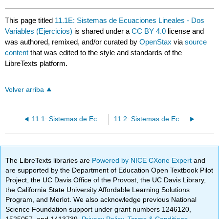
This page titled
11.1E: Sistemas de Ecuaciones Lineales - Dos
Variables (Ejercicios)
is shared under a
CC BY 4.0
license and
was authored, remixed, and/or curated by
OpenStax
via
source
content
that was edited to the style and standards of the
LibreTexts platform.
Volver arriba
11.1: Sistemas de Ecuaciones Lineales - Dos Variables
11.2: Sistemas de Ecuaciones Lineales con Tres Variables
The LibreTexts libraries are
Powered by NICE CXone Expert
and
are supported by the Department of Education Open Textbook Pilot
Project, the UC Davis Office of the Provost, the UC Davis Library,
the California State University Affordable Learning Solutions
Program, and Merlot. We also acknowledge previous National
Science Foundation support under grant numbers 1246120,
1525057, and 1413739.
Privacy Policy
.
Terms & Conditions
.