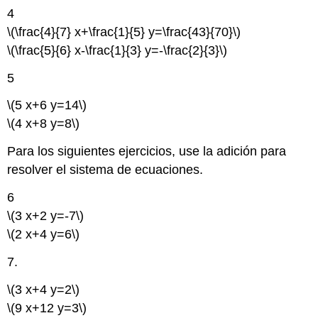
4
\(\frac{4}{7} x+\frac{1}{5} y=\frac{43}{70}\)
\(\frac{5}{6} x-\frac{1}{3} y=-\frac{2}{3}\)
5
\(5 x+6 y=14\)
\(4 x+8 y=8\)
Para los siguientes ejercicios, use la adición para
resolver el sistema de ecuaciones.
6
\(3 x+2 y=-7\)
\(2 x+4 y=6\)
7.
\(3 x+4 y=2\)
\(9 x+12 y=3\)