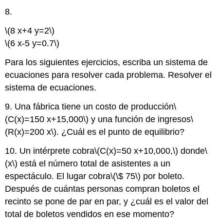
8.
\(8 x+4 y=2\)
\(6 x-5 y=0.7\)
Para los siguientes ejercicios, escriba un sistema de
ecuaciones para resolver cada problema. Resolver el
sistema de ecuaciones.
9. Una fábrica tiene un costo de producción
\
(C(x)=150 x+15,000\)
y una función de ingresos
\
(R(x)=200 x\)
. ¿Cuál es el punto de equilibrio?
10. Un intérprete cobra
\(C(x)=50 x+10,000,\)
donde
\
(x\)
está el número total de asistentes a un
espectáculo. El lugar cobra
\(\$ 75\)
por boleto.
Después de cuántas personas compran boletos el
recinto se pone de par en par, y ¿cuál es el valor del
total de boletos vendidos en ese momento?