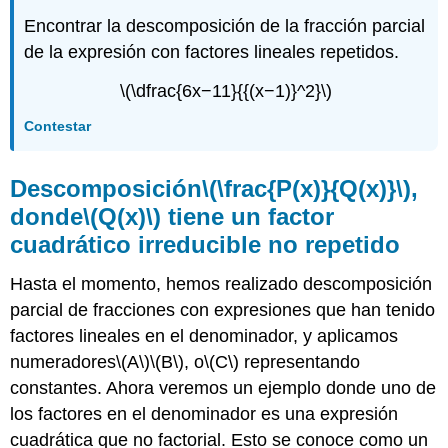
Encontrar la descomposición de la fracción parcial
de la expresión con factores lineales repetidos.
\(\dfrac{6x−11}{{(x−1)}^2}\)
Contestar
Descomposición
\(\frac{P(x)}{Q(x)}\)
,
donde
\(Q(x)\)
tiene un factor
cuadrático irreducible no repetido
Hasta el momento, hemos realizado descomposición
parcial de fracciones con expresiones que han tenido
factores lineales en el denominador, y aplicamos
numeradores
\(A\)
\(B\)
, o
\(C\)
representando
constantes. Ahora veremos un ejemplo donde uno de
los factores en el denominador es una expresión
cuadrática que no factorial. Esto se conoce como un