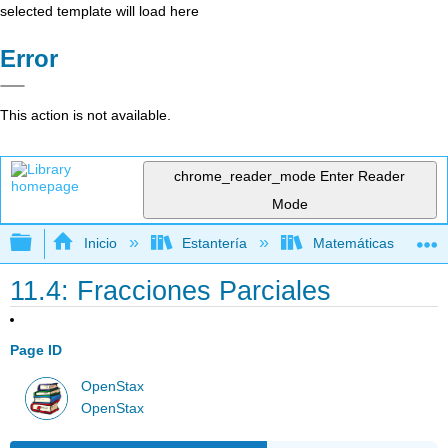
selected template will load here
Error
This action is not available.
chrome_reader_mode
Enter Reader
Mode
Expandir/contraer jerarquía global
Inicio
Estantería
Matemáticas
11.4: Fracciones Parciales
Page ID
OpenStax
OpenStax