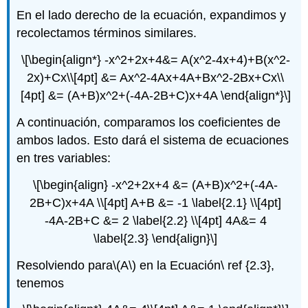
En el lado derecho de la ecuación, expandimos y
recolectamos términos similares.
\[\begin{align*} -x^2+2x+4&= A(x^2-4x+4)+B(x^2-
2x)+Cx\\[4pt] &= Ax^2-4Ax+4A+Bx^2-2Bx+Cx\\
[4pt] &= (A+B)x^2+(-4A-2B+C)x+4A \end{align*}\]
A continuación, comparamos los coeficientes de
ambos lados. Esto dará el sistema de ecuaciones
en tres variables:
\[\begin{align} -x^2+2x+4 &= (A+B)x^2+(-4A-
2B+C)x+4A \\[4pt] A+B &= -1 \label{2.1} \\[4pt]
-4A-2B+C &= 2 \label{2.2} \\[4pt] 4A&= 4
\label{2.3} \end{align}\]
Resolviendo para
\(A\)
en la Ecuación\ ref {2.3},
tenemos