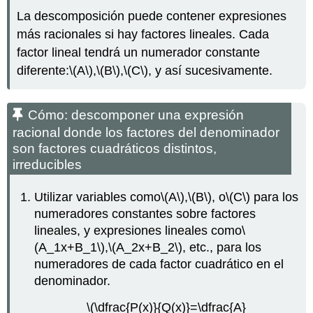
La descomposición puede contener expresiones
más racionales si hay factores lineales. Cada
factor lineal tendrá un numerador constante
diferente:
\(A\)
,
\(B\)
,
\(C\)
, y así sucesivamente.
Cómo: descomponer una expresión
racional donde los factores del denominador
son factores cuadráticos distintos,
irreducibles
Utilizar variables como
\(A\)
,
\(B\)
, o
\(C\)
para los
numeradores constantes sobre factores
lineales, y expresiones lineales como
\
(A_1x+B_1\)
,
\(A_2x+B_2\)
, etc., para los
numeradores de cada factor cuadrático en el
denominador.
\(\dfrac{P(x)}{Q(x)}=\dfrac{A}