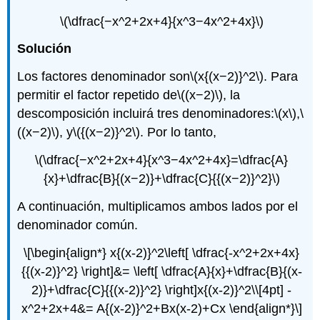
\(\dfrac{−x^2+2x+4}{x^3−4x^2+4x}\)
Solución
Los factores denominador son
\(x{(x−2)}^2\)
. Para
permitir el factor repetido de
\((x−2)\)
, la
descomposición incluirá tres denominadores:
\(x\)
,
\
((x−2)\)
, y
\({(x−2)}^2\)
. Por lo tanto,
\(\dfrac{−x^2+2x+4}{x^3−4x^2+4x}=\dfrac{A}
{x}+\dfrac{B}{(x−2)}+\dfrac{C}{{(x−2)}^2}\)
A continuación, multiplicamos ambos lados por el
denominador común.
\[\begin{align*} x{(x-2)}^2\left[ \dfrac{-x^2+2x+4x}
{{(x-2)}^2} \right]&= \left[ \dfrac{A}{x}+\dfrac{B}{(x-
2)}+\dfrac{C}{{(x-2)}^2} \right]x{(x-2)}^2\\[4pt] -
x^2+2x+4&= A{(x-2)}^2+Bx(x-2)+Cx \end{align*}\]