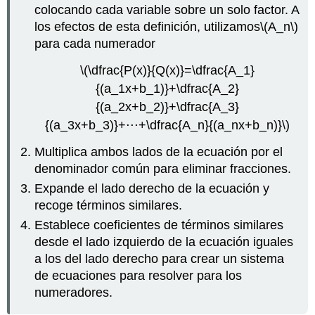
colocando cada variable sobre un solo factor. A
los efectos de esta definición, utilizamos
\(A_n\)
para cada numerador
\(\dfrac{P(x)}{Q(x)}=\dfrac{A_1}
{(a_1x+b_1)}+\dfrac{A_2}
{(a_2x+b_2)}+\dfrac{A_3}
{(a_3x+b_3)}+⋅⋅⋅+\dfrac{A_n}{(a_nx+b_n)}\)
Multiplica ambos lados de la ecuación por el
denominador común para eliminar fracciones.
Expande el lado derecho de la ecuación y
recoge términos similares.
Establece coeficientes de términos similares
desde el lado izquierdo de la ecuación iguales
a los del lado derecho para crear un sistema
de ecuaciones para resolver para los
numeradores.