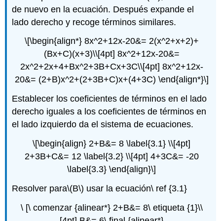
de nuevo en la ecuación. Después expande el
lado derecho y recoge términos similares.
\[\begin{align*} 8x^2+12x-20&= 2(x^2+x+2)+
(Bx+C)(x+3)\\[4pt] 8x^2+12x-20&=
2x^2+2x+4+Bx^2+3B+Cx+3C\\[4pt] 8x^2+12x-
20&= (2+B)x^2+(2+3B+C)x+(4+3C) \end{align*}\]
Establecer los coeficientes de términos en el lado
derecho iguales a los coeficientes de términos en
el lado izquierdo da el sistema de ecuaciones.
\[\begin{align} 2+B&= 8 \label{3.1} \\[4pt]
2+3B+C&= 12 \label{3.2} \\[4pt] 4+3C&= -20
\label{3.3} \end{align}\]
Resolver para
\(B\)
usar la ecuación\ ref {3.1}
\ [\ comenzar {alinear*} 2+B&= 8\ etiqueta {1}\\
[4pt] B&= 6\ final {alinear*}