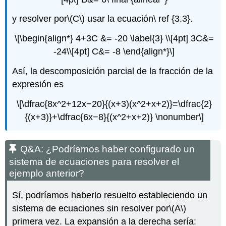
y resolver por
\(C\)
usar la ecuación\ ref {3.3}.
\[\begin{align*} 4+3C &= -20 \label{3} \\[4pt] 3C&=
-24\\[4pt] C&= -8 \end{align*}\]
Así, la descomposición parcial de la fracción de la
expresión es
\[\dfrac{8x^2+12x−20}{(x+3)(x^2+x+2)}=\dfrac{2}
{(x+3)}+\dfrac{6x−8}{(x^2+x+2)} \nonumber\]
Q&A: ¿Podríamos haber configurado un
sistema de ecuaciones para resolver el
ejemplo anterior?
Sí, podríamos haberlo resuelto estableciendo un
sistema de ecuaciones sin resolver por
\(A\)
primera vez. La expansión a la derecha sería: