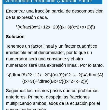
Nonrepeated Irreducible Quadratic Factor
Encontrar una fracción parcial de descomposición
de la expresión dada.
\(\dfrac{8x^2+12x−20}{(x+3)(x^2+x+2)}\)
Solución
Tenemos un factor lineal y un factor cuadrático
irreducible en el denominador, por lo que un
numerador será una constante y el otro
numerador será una expresión lineal. Por lo tanto,
\(\dfrac{8x^2+12x−20}{(x+3)(x^2+x+2)}=\dfrac{A}
{(x+3)}+\dfrac{Bx+C}{(x^2+x+2)}\)
Seguimos los mismos pasos que en problemas
anteriores. Primero, despeja las fracciones
multiplicando ambos lados de la ecuación por el
denominador común.