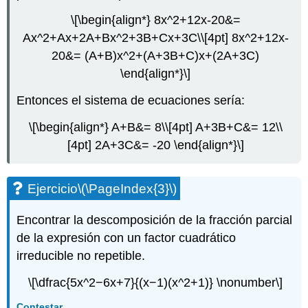
\[\begin{align*} 8x^2+12x-20&=
Ax^2+Ax+2A+Bx^2+3B+Cx+3C\\[4pt] 8x^2+12x-
20&= (A+B)x^2+(A+3B+C)x+(2A+3C)
\end{align*}\]
Entonces el sistema de ecuaciones sería:
\[\begin{align*} A+B&= 8\\[4pt] A+3B+C&= 12\\
[4pt] 2A+3C&= -20 \end{align*}\]
Ejercicio
\(\PageIndex{3}\)
Encontrar la descomposición de la fracción parcial
de la expresión con un factor cuadrático
irreducible no repetible.
\[\dfrac{5x^2−6x+7}{(x−1)(x^2+1)} \nonumber\]
Contestar