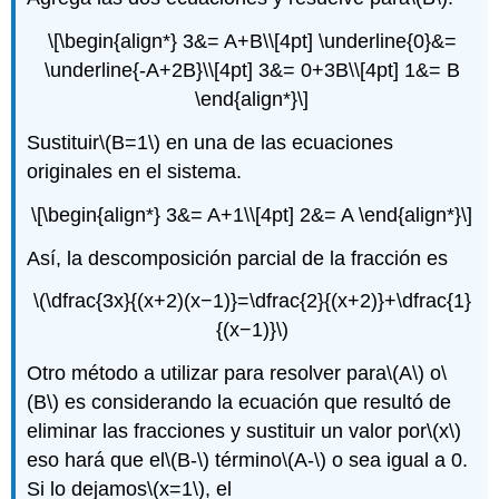
\[\begin{align*} 3&= A+B\\[4pt] \underline{0}&=
\underline{-A+2B}\\[4pt] 3&= 0+3B\\[4pt] 1&= B
\end{align*}\]
Sustituir
\(B=1\)
en una de las ecuaciones
originales en el sistema.
\[\begin{align*} 3&= A+1\\[4pt] 2&= A \end{align*}\]
Así, la descomposición parcial de la fracción es
\(\dfrac{3x}{(x+2)(x−1)}=\dfrac{2}{(x+2)}+\dfrac{1}
{(x−1)}\)
Otro método a utilizar para resolver para
\(A\)
o
\
(B\)
es considerando la ecuación que resultó de
eliminar las fracciones y sustituir un valor por
\(x\)
eso hará que el
\(B-\)
término
\(A-\)
o sea igual a 0.
Si lo dejamos
\(x=1\)
, el