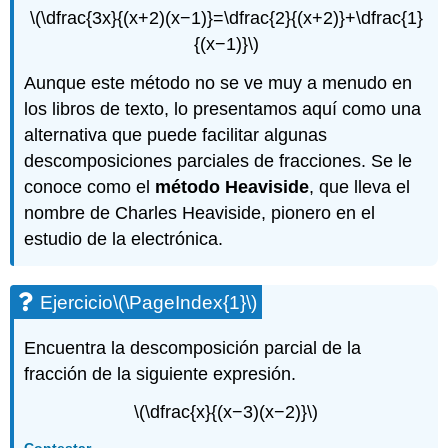
\(\dfrac{3x}{(x+2)(x−1)}=\dfrac{2}{(x+2)}+\dfrac{1}
{(x−1)}\)
Aunque este método no se ve muy a menudo en
los libros de texto, lo presentamos aquí como una
alternativa que puede facilitar algunas
descomposiciones parciales de fracciones. Se le
conoce como el
método Heaviside
, que lleva el
nombre de Charles Heaviside, pionero en el
estudio de la electrónica.
Ejercicio
\(\PageIndex{1}\)
Encuentra la descomposición parcial de la
fracción de la siguiente expresión.
\(\dfrac{x}{(x−3)(x−2)}\)
Contestar