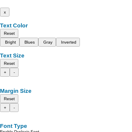
x
Text Color
Reset
Bright
Blues
Gray
Inverted
Text Size
Reset
+
-
Margin Size
Reset
+
-
Font Type
Enable Dyslexic Font