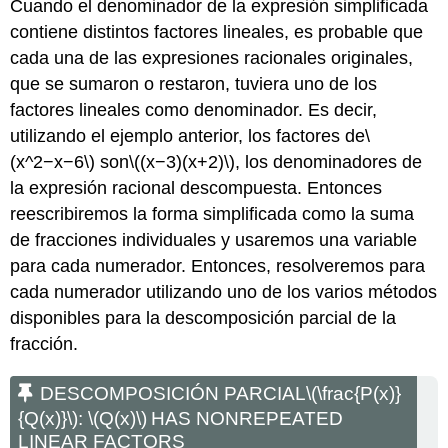
Cuando el denominador de la expresión simplificada
contiene distintos factores lineales, es probable que
cada una de las expresiones racionales originales,
que se sumaron o restaron, tuviera uno de los
factores lineales como denominador. Es decir,
utilizando el ejemplo anterior, los factores de
\
(x^2−x−6\)
son
\((x−3)(x+2)\)
, los denominadores de
la expresión racional descompuesta. Entonces
reescribiremos la forma simplificada como la suma
de fracciones individuales y usaremos una variable
para cada numerador. Entonces, resolveremos para
cada numerador utilizando uno de los varios métodos
disponibles para la descomposición parcial de la
fracción.
DESCOMPOSICIÓN PARCIAL
\(\frac{P(x)}
{Q(x)}\)
:
\(Q(x)\)
HAS NONREPEATED
LINEAR FACTORS