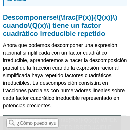
Descomponerse
\(\frac{P(x)}{Q(x)}\)
cuando
\(Q(x)\)
tiene un factor
cuadrático irreducible repetido
Ahora que podemos descomponer una expresión
racional simplificada con un factor cuadrático
irreducible, aprenderemos a hacer la descomposición
parcial de la fracción cuando la expresión racional
simplificada haya repetido factores cuadráticos
irreducibles. La descomposición consistirá en
fracciones parciales con numeradores lineales sobre
cada factor cuadrático irreducible representado en
potencias crecientes.
DESPUESTA DE
\(\frac{P(x)}{Q(x)}\)
WHEN
\(Q(X)\)
HAS A REPEATED IRREDUCIBLE