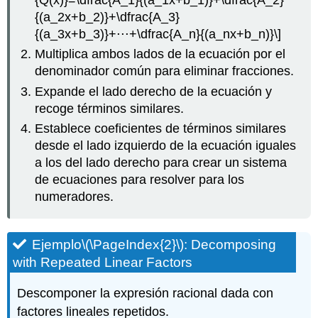
{Q(x)}=\dfrac{A_1}{(a_1x+b_1)}+\dfrac{A_2}
{(a_2x+b_2)}+\dfrac{A_3}
{(a_3x+b_3)}+⋅⋅⋅+\dfrac{A_n}{(a_nx+b_n)}\]
Multiplica ambos lados de la ecuación por el
denominador común para eliminar fracciones.
Expande el lado derecho de la ecuación y
recoge términos similares.
Establece coeficientes de términos similares
desde el lado izquierdo de la ecuación iguales
a los del lado derecho para crear un sistema
de ecuaciones para resolver para los
numeradores.
Ejemplo
\(\PageIndex{2}\)
: Decomposing
with Repeated Linear Factors
Descomponer la expresión racional dada con
factores lineales repetidos.