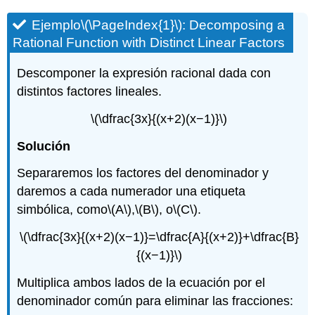
Ejemplo
\(\PageIndex{1}\)
: Decomposing a
Rational Function with Distinct Linear Factors
Descomponer la expresión racional dada con
distintos factores lineales.
\(\dfrac{3x}{(x+2)(x−1)}\)
Solución
Separaremos los factores del denominador y
daremos a cada numerador una etiqueta
simbólica, como
\(A\)
,
\(B\)
, o
\(C\)
.
\(\dfrac{3x}{(x+2)(x−1)}=\dfrac{A}{(x+2)}+\dfrac{B}
{(x−1)}\)
Multiplica ambos lados de la ecuación por el
denominador común para eliminar las fracciones: