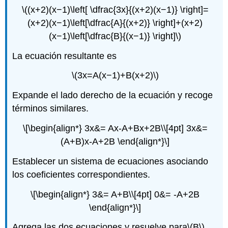
\((x+2)(x−1)\left[ \dfrac{3x}{(x+2)(x−1)} \right]=
(x+2)(x−1)\left[\dfrac{A}{(x+2)} \right]+(x+2)
(x−1)\left[\dfrac{B}{(x−1)} \right]\)
La ecuación resultante es
\(3x=A(x−1)+B(x+2)\)
Expande el lado derecho de la ecuación y recoge
términos similares.
\[\begin{align*} 3x&= Ax-A+Bx+2B\\[4pt] 3x&=
(A+B)x-A+2B \end{align*}\]
Establecer un sistema de ecuaciones asociando
los coeficientes correspondientes.
\[\begin{align*} 3&= A+B\\[4pt] 0&= -A+2B
\end{align*}\]
Agrega las dos ecuaciones y resuelve para
\(B\)
.