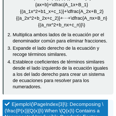
{ax+b}+\dfrac{A_1x+B_1}
{(a_1x^2+b1_x+c_1)}+\dfrac{A_2x+B_2}
{(a_2x^2+b_2x+c_2)}+⋅⋅⋅+\dfrac{A_nx+B_n}
{(a_nx^2+b_nx+c_n)}\)
Multiplica ambos lados de la ecuación por el
denominador común para eliminar fracciones.
Expande el lado derecho de la ecuación y
recoge términos similares.
Establece coeficientes de términos similares
desde el lado izquierdo de la ecuación iguales
a los del lado derecho para crear un sistema
de ecuaciones para resolver para los
numeradores.
Ejemplo
\(\PageIndex{3}\)
: Decomposing
\
(\frac{P(x)}{Q(x)}\)
When
\(Q(x)\)
Contains a