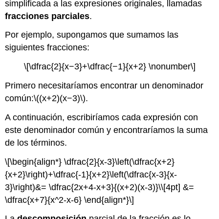
simplificada a las expresiones originales, llamadas
fracciones parciales
.
Por ejemplo, supongamos que sumamos las
siguientes fracciones:
\[\dfrac{2}{x−3}+\dfrac{−1}{x+2} \nonumber\]
Primero necesitaríamos encontrar un denominador
común:
\((x+2)(x−3)\)
.
A continuación, escribiríamos cada expresión con
este denominador común y encontraríamos la suma
de los términos.
\[\begin{align*} \dfrac{2}{x-3}\left(\dfrac{x+2}
{x+2}\right)+\dfrac{-1}{x+2}\left(\dfrac{x-3}{x-
3}\right)&= \dfrac{2x+4-x+3}{(x+2)(x-3)}\\[4pt] &=
\dfrac{x+7}{x^2-x-6} \end{align*}\]
La
descomposición
parcial de la fracción es lo