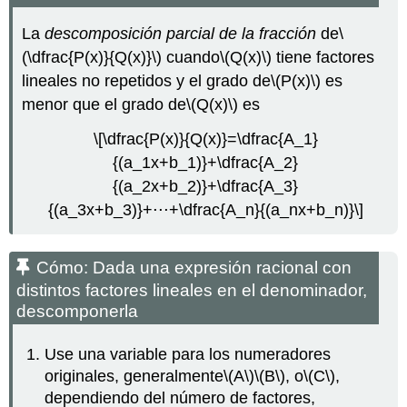
La
descomposición parcial de la fracción
de
\
(\dfrac{P(x)}{Q(x)}\)
cuando
\(Q(x)\)
tiene factores
lineales no repetidos y el grado de
\(P(x)\)
es
menor que el grado de
\(Q(x)\)
es
\[\dfrac{P(x)}{Q(x)}=\dfrac{A_1}
{(a_1x+b_1)}+\dfrac{A_2}
{(a_2x+b_2)}+\dfrac{A_3}
{(a_3x+b_3)}+⋅⋅⋅+\dfrac{A_n}{(a_nx+b_n)}\]
Cómo: Dada una expresión racional con
distintos factores lineales en el denominador,
descomponerla
Use una variable para los numeradores
originales, generalmente
\(A\)
\(B\)
, o
\(C\)
,
dependiendo del número de factores,