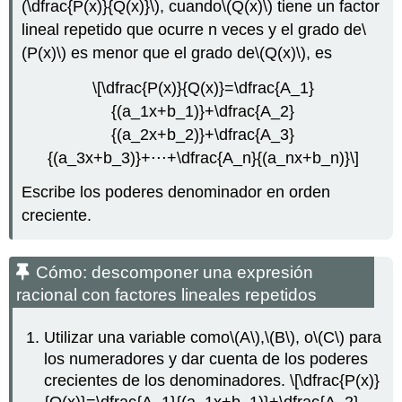
(\dfrac{P(x)}{Q(x)}\)
, cuando
\(Q(x)\)
tiene un factor
lineal repetido que ocurre n veces y el grado de
\
(P(x)\)
es menor que el grado de
\(Q(x)\)
, es
\[\dfrac{P(x)}{Q(x)}=\dfrac{A_1}
{(a_1x+b_1)}+\dfrac{A_2}
{(a_2x+b_2)}+\dfrac{A_3}
{(a_3x+b_3)}+⋅⋅⋅+\dfrac{A_n}{(a_nx+b_n)}\]
Escribe los poderes denominador en orden
creciente.
Cómo: descomponer una expresión
racional con factores lineales repetidos
Utilizar una variable como
\(A\)
,
\(B\)
, o
\(C\)
para
los numeradores y dar cuenta de los poderes
crecientes de los denominadores.
\[\dfrac{P(x)}