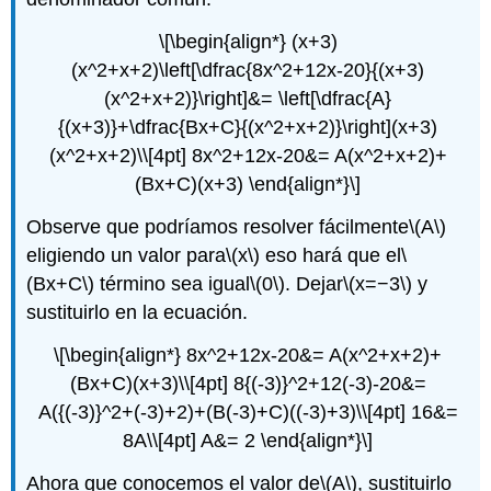
\[\begin{align*} (x+3)
(x^2+x+2)\left[\dfrac{8x^2+12x-20}{(x+3)
(x^2+x+2)}\right]&= \left[\dfrac{A}
{(x+3)}+\dfrac{Bx+C}{(x^2+x+2)}\right](x+3)
(x^2+x+2)\\[4pt] 8x^2+12x-20&= A(x^2+x+2)+
(Bx+C)(x+3) \end{align*}\]
Observe que podríamos resolver fácilmente
\(A\)
eligiendo un valor para
\(x\)
eso hará que el
\
(Bx+C\)
término sea igual
\(0\)
. Dejar
\(x=−3\)
y
sustituirlo en la ecuación.
\[\begin{align*} 8x^2+12x-20&= A(x^2+x+2)+
(Bx+C)(x+3)\\[4pt] 8{(-3)}^2+12(-3)-20&=
A({(-3)}^2+(-3)+2)+(B(-3)+C)((-3)+3)\\[4pt] 16&=
8A\\[4pt] A&= 2 \end{align*}\]
Ahora que conocemos el valor de
\(A\)
, sustituirlo