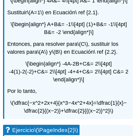
\[\begin{align*} 4A&= 4\\[4pt] A&= 1 \end{align*}\]
Sustituir
\(A=1\)
en Ecuación\ ref {2.1}.
\[\begin{align*} A+B&= -1\\[4pt] (1)+B&= -1\\[4pt]
B&= -2 \end{align*}\]
Entonces, para resolver para
\(C\)
, sustituir los
valores para
\(A\)
y
\(B\)
en Ecuación\ ref {2.2}.
\[\begin{align*} -4A-2B+C&= 2\\[4pt]
-4(1)-2(-2)+C&= 2\\[4pt] -4+4+C&= 2\\[4pt] C&= 2
\end{align*}\]
Por lo tanto,
\(\dfrac{−x^2+2x+4}{x^3−4x^2+4x}=\dfrac{1}{x}−
\dfrac{2}{(x−2)}+\dfrac{2}{{(x−2)}^2}\)
Ejercicio
\(\PageIndex{2}\)