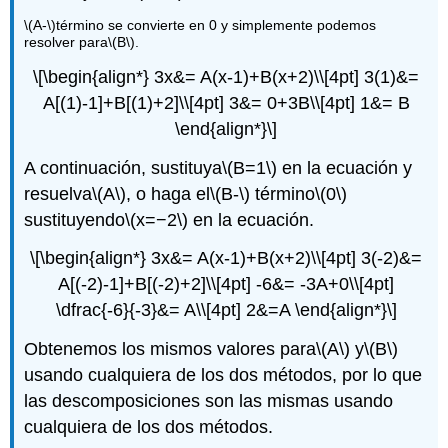
\(A-\)
término se convierte en 0 y simplemente podemos
resolver para
\(B\)
.
\[\begin{align*} 3x&= A(x-1)+B(x+2)\\[4pt] 3(1)&=
A[(1)-1]+B[(1)+2]\\[4pt] 3&= 0+3B\\[4pt] 1&= B
\end{align*}\]
A continuación, sustituya
\(B=1\)
en la ecuación y
resuelva
\(A\)
, o haga el
\(B-\)
término
\(0\)
sustituyendo
\(x=−2\)
en la ecuación.
\[\begin{align*} 3x&= A(x-1)+B(x+2)\\[4pt] 3(-2)&=
A[(-2)-1]+B[(-2)+2]\\[4pt] -6&= -3A+0\\[4pt]
\dfrac{-6}{-3}&= A\\[4pt] 2&=A \end{align*}\]
Obtenemos los mismos valores para
\(A\)
y
\(B\)
usando cualquiera de los dos métodos, por lo que
las descomposiciones son las mismas usando
cualquiera de los dos métodos.