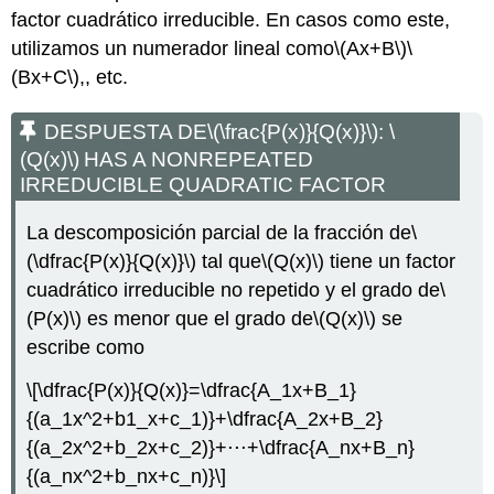
factor cuadrático irreducible. En casos como este,
utilizamos un numerador lineal como
\(Ax+B\)
\
(Bx+C\)
,, etc.
DESPUESTA DE
\(\frac{P(x)}{Q(x)}\)
:
\
(Q(x)\)
HAS A NONREPEATED
IRREDUCIBLE QUADRATIC FACTOR
La descomposición parcial de la fracción de
\
(\dfrac{P(x)}{Q(x)}\)
tal que
\(Q(x)\)
tiene un factor
cuadrático irreducible no repetido y el grado de
\
(P(x)\)
es menor que el grado de
\(Q(x)\)
se
escribe como
\[\dfrac{P(x)}{Q(x)}=\dfrac{A_1x+B_1}
{(a_1x^2+b1_x+c_1)}+\dfrac{A_2x+B_2}
{(a_2x^2+b_2x+c_2)}+⋅⋅⋅+\dfrac{A_nx+B_n}
{(a_nx^2+b_nx+c_n)}\]